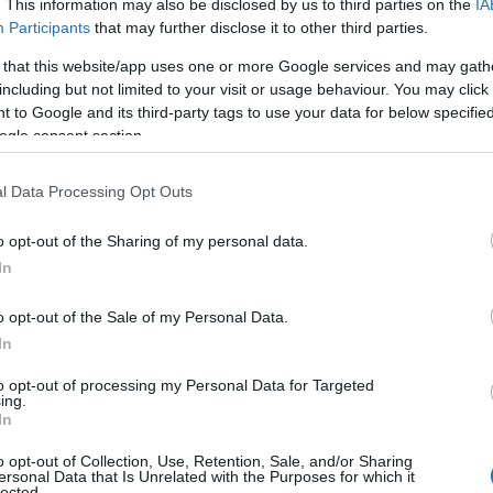
. This information may also be disclosed by us to third parties on the
IA
Participants
that may further disclose it to other third parties.
 that this website/app uses one or more Google services and may gath
including but not limited to your visit or usage behaviour. You may click 
 to Google and its third-party tags to use your data for below specifi
ogle consent section.
l Data Processing Opt Outs
o opt-out of the Sharing of my personal data.
In
o opt-out of the Sale of my Personal Data.
In
to opt-out of processing my Personal Data for Targeted
λλαγή δώρων;
ing.
In
ριφερειακός Σύμβουλος, Υπεύθυνος Στρατηγικής Έξυπνης
o opt-out of Collection, Use, Retention, Sale, and/or Sharing
ς
ersonal Data that Is Unrelated with the Purposes for which it
lected.