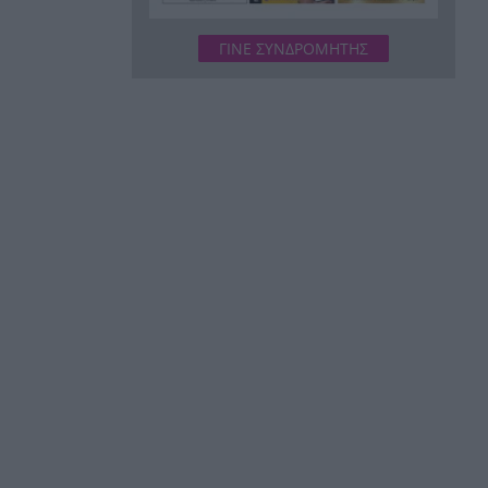
Τραγωδία, ανασύρθηκε νεκρός
17:34
ΓΙΝΕ ΣΥΝΔΡΟΜΗΤΗΣ
43χρονος από τη θάλασσα
ανάμεσα σε Αγκίστρι και
Αίγινα
Άντι Μπέρναμ: Η συγκινητική
17:29
εξομολόγηση για τον πατέρα
του που πάσχει από
Αλτσχάιμερ