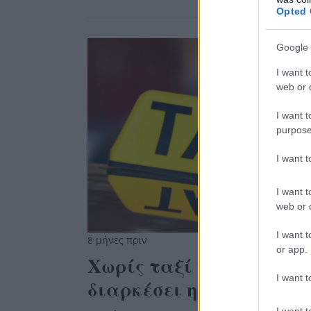
Opted 
Google 
I want t
web or d
I want t
purpose
I want 
I want t
web or d
I want t
8 μήνες πριν
or app.
Χωρίς ταξί η Αθήνα και
I want t
διαρκέσει η απεργία
I want t