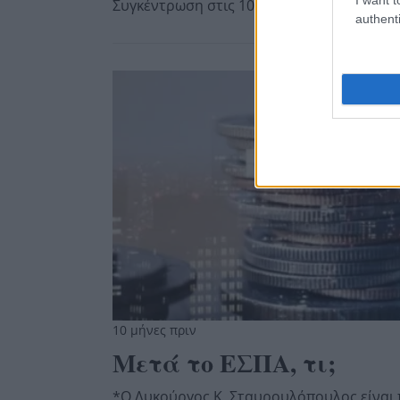
Συγκέντρωση στις 10:00 στη Λεωφόρο Αθη
authenti
10 μήνες πριν
Μετά το ΕΣΠΑ, τι;
*Ο Λυκούργος Κ. Σταυρουλόπουλος είναι 