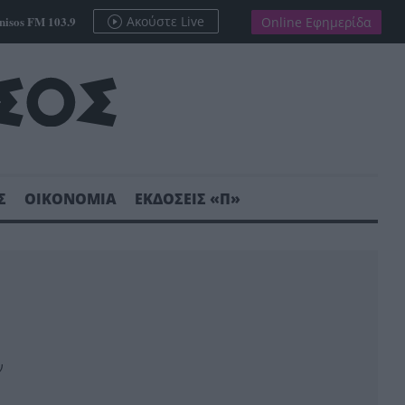
nisos FM 103.9
Ακούστε Live
Online Εφημερίδα
Σ
ΟΙΚΟΝΟΜΙΑ
ΕΚΔΟΣΕΙΣ «Π»
ν