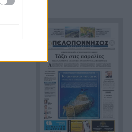
ηττήθηκε από το Ισράηλ
«Ήθελα να είναι ο φίλαθλος
18:12
που θα έχει εισιτήριο
διαρκείας στον ΟΦΗ από την
κοιλιά της μάνας του!»
Τέθηκε υπό έλεγχο η φωτιά
18:01
στο Κιλκίς
Πρίγκιπας Ουίλιαμ και Χάρι:
17:51
Πότε συναντήθηκαν τελευταία
φορά – Στο μηδέν οι σχέσεις
τους
Κιλκίς: Φωτιά, επιχειρούν τρία
17:43
αεροσκάφη, 28 πυροσβέστες,
εθελοντές και 9 οχήματα
Αντόνιο Μπαντέρας: Γιατί
17:38
άφησε το Χόλιγουντ και
επέστρεψε στη Μάλαγα