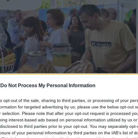
-
Do Not Process My Personal Information
 Στον απόηχο της 1ης AGRO
to opt-out of the sale, sharing to third parties, or processing of your per
PATRAS 2026
formation for targeted advertising by us, please use the below opt-out s
r selection. Please note that after your opt-out request is processed y
eing interest-based ads based on personal information utilized by us or
ωσε το Επιμελητήριο Αχαΐας με την υποστήριξη της
disclosed to third parties prior to your opt-out. You may separately opt-
απόλυτη…
losure of your personal information by third parties on the IAB’s list of