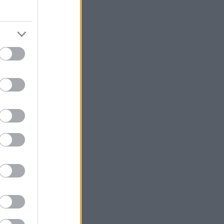
ναρκωτικά σε Κέρκυρα και
Λευκάδα
Στον Αστακό ολοκληρώνεται
19:04
το Ράλι Ιονίου
Το ναυάγιο των 83 χρόνων:
19:00
Εντοπίστηκε στο Ιόνιο η
γερμανική τορπιλάκατος LS 6
του 1943
Τεράστια αρκούδα σχεδόν 300
18:48
κιλά βρέθηκε νεκρή στην
Καστοριά
Τρομερό τροχαίο με γουρούνα
18:36
στον δρόμο Μυρτιάς-Αγίου
Ηλία, ΦΩΤΟ
Η Εθνική Παίδων μπροστά για
18:24
μεγάλο διάστημα, αλλά