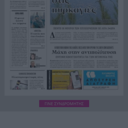
πολύ περήφανος» συγκλονίζει ο αδελφός του
αδικοχαμένου στις φωτιές πιλότου του
ελικοπτέρου
Ενίσχυση της Παναχαϊκής από την…Πορτογαλία
20:24
Καιρός: Με 37άρια, υψηλές θερμοκρασίες και
20:12
ανέμους που θα φτάσουν τα 7 μποφόρ
ΓΙΝΕ ΣΥΝΔΡΟΜΗΤΗΣ