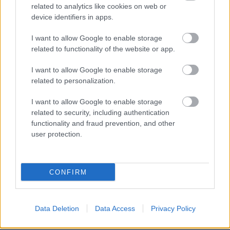
related to analytics like cookies on web or
device identifiers in apps.
I want to allow Google to enable storage
related to functionality of the website or app.
ΡΟΗ ΕΙΔΗΣΕΩΝ
Η Άση Μπήλιου το είχε πει από το 2010: Η
23:57
I want to allow Google to enable storage
πρόβλεψη για τη Μενεγάκη που επιβεβαιώθηκε
related to personalization.
Πανικός στη Νάξο, χειριστής σκάφους έχασε τον
23:39
I want to allow Google to enable storage
έλεγχο και… καβάλησε δύο πλοιάρια
related to security, including authentication
functionality and fraud prevention, and other
Η ιστορία του 17χρονου Έλληνα κεντρικού
23:21
user protection.
αμυντικού, που αποκτήθηκε από τη Μπάγερν
Σε πιάνει η ψυχή σου με τη βιβλική καταστροφή
23:00
CONFIRM
στη Δωρίδα, ΒΙΝΤΕΟ
ΟΛΕΣ ΟΙ ΕΙΔΗΣΕΙΣ
Νύχτα αγωνίας, μάχη με τις φλόγες στη Δυτική
22:57
Αττική, πάνω από 7.000 στρέμματα η πληγείσα
Data Deletion
Data Access
Privacy Policy
έκταση από την πυρκαγιά στην Αιγιάλεια