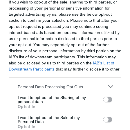
Viber:
+306909196125
If you wish to opt-out of the sale, sharing to third parties, or
processing of your personal or sensitive information for
targeted advertising by us, please use the below opt-out
Στείλε μήνυμα στο Viber
section to confirm your selection. Please note that after your
opt-out request is processed you may continue seeing
interest-based ads based on personal information utilized by
us or personal information disclosed to third parties prior to
your opt-out. You may separately opt-out of the further
Ακολουθήστε μας για όλες τις
ειδήσεις
στο Bing News
disclosure of your personal information by third parties on the
και το Google News
IAB’s list of downstream participants. This information may
also be disclosed by us to third parties on the
IAB’s List of
Downstream Participants
that may further disclose it to other
third parties.
Please note that this website/app uses one or more Google
Personal Data Processing Opt Outs
services and may gather and store information including but
not limited to your visit or usage behaviour. You may click to
I want to opt-out of the Sharing of my
personal data.
grant or deny consent to Google and its third-party tags to
Opted In
use your data for below specified purposes in below Google
consent section.
I want to opt-out of the Sale of my
Personal Data.
Opted In