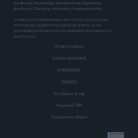
Διευθυντής Ιστοσελίδας: Κωνσταντίνος Καράπαπας
Διευθυντής Σύνταξης: Απόστολος Αναστασόπουλος
ΤΟ WWW.PELOP.GR ΣΥΜΜΟΡΦΩΝΕΤΑΙ ΜΕ ΤΗ ΣΥΣΤΑΣΗ (ΕΕ) 2018/334 ΤΗΣ
ΕΠΙΤΡΟΠΗΣ ΤΗΣ 1ΗΣ ΜΑΡΤΙΟΥ 2018 ΣΧΕΤΙΚΑ ΜΕ ΤΑ ΜΕΤΡΑ ΓΙΑ ΤΗΝ
ΑΠΟΤΕΛΕΣΜΑΤΙΚΗ ΑΝΤΙΜΕΤΩΠΙΣΗ ΤΟΥ ΠΑΡΑΝΟΜΟΥ ΠΕΡΙΕΧΟΜΕΝΟΥ ΣΤΟ
ΔΙΑΔΙΚΤΥΟ (L 63).
ΠΡΟΦΙΛ ΕΤΑΙΡΙΑΣ
ΣΗΜΕΙΑ ΔΙΑΝΟΜΗΣ
ΕΠΙΚΟΙΝΩΝΙΑ
ΕΙΔΗΣΕΙΣ
Οι ειδήσεις σε tag
Περιοδικό TRIP
Transparency Report