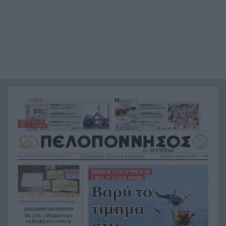
Ελληνική Ομάδα Διάσωσης Αχαΐας: Περιπολίες
21:36
πυρασφάλειας, συνδράμει σε μεγάλα πύρινα
μέτωπα, ΦΩΤΟ
Οι φλόγες έχουν ζώσει και απειλούν Λούμπα,
21:24
Ψάθα, έχουν διατεθεί 23 αεροσκάφη και 11
ελικόπτερα
Ορίστηκαν τα ματς που θα δώσει η ΑΕΚ στα
21:12
πλέι-οφς του Champions League
Δυτική Αττική: Ο χάρτης της μεγάλης
21:00
καταστροφής, πάνω από 480.000 στρέμματα
κάηκαν σε 9 χρόνια
Φωτιές: Οι ριπές ανέμου ξεπέρασαν τα 150
20:48
χιλιόμετρα την ώρα, ρεκόρ 15ετίας
Από την Κέρκυρα στην Ερείκουσα ανοίγει πανιά
20:47
το Ράλι Ιονίου
«Το βραβείο του το έδωσε στη μητέρα μας, ήταν
20:36