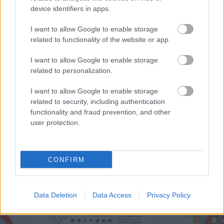
device identifiers in apps.
I want to allow Google to enable storage
related to functionality of the website or app.
I want to allow Google to enable storage
related to personalization.
I want to allow Google to enable storage
related to security, including authentication
functionality and fraud prevention, and other
user protection.
Ελαστικά & Καλοκαίρι: Πώς να ελέγξετε τα λάστιχα
CONFIRM
σε 2 λεπτά πριν το ταξίδι
Data Deletion
Data Access
Privacy Policy