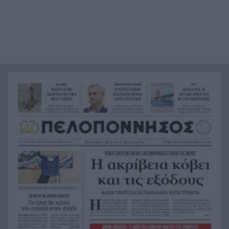
Ηλεκτρική διασύνδεση Ελλάδας – Κύπρου:
21:53
Μπήκε η Meridiam στο έργο του ΑΔΜΗΕ
Η Σκόπελος στους κορυφαίους
21:45
κινηματογραφικούς προορισμούς της Μεσογείου
Πώς το φαγόπυρο μπορεί να συμβάλει στον
21:37
έλεγχο του βάρους
Συναγερμός στη Βόρεια Καρολίνα: Πολλοί νεκροί
21:27
σε μαζικούς πυροβολισμούς
Κέρκυρα: Ο κρυμμένος «σκουπιδότοπος» κάτω
21:20
από τη θάλασσα, συγκλονιστικές υποβρύχιες
εικόνες
Το απόλυτο summer roadtrip από την άγρια
21:12
Μάνη στην καστροπολιτεία της Μονεμβασίας
Σύμη: Εντοπίστηκε σορός άνδρα στον Πανορμίτη
21:02