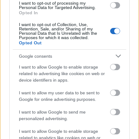
Χρησιμοποιείς Google passkeys για τους κωδικούς σου;
I want to opt-out of processing my
Και όμως μπορούν να τους κλέψουν
Personal Data for Targeted Advertising.
Opted In
I want to opt-out of Collection, Use,
Retention, Sale, and/or Sharing of my
Personal Data that Is Unrelated with the
Purposes for which it was collected.
Opted Out
Google consents
I want to allow Google to enable storage
related to advertising like cookies on web or
device identifiers in apps.
I want to allow my user data to be sent to
Google for online advertising purposes.
I want to allow Google to send me
Μετάλλιο για τον Γυμναστικό Σύλλογο Δύμης στο
personalized advertising.
Πανελλήνιο Πρωτάθλημα Πίστας
I want to allow Google to enable storage
related to analytics like cookies on web or