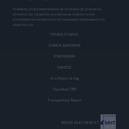
ΤΟ WWW.PELOP.GR ΣΥΜΜΟΡΦΩΝΕΤΑΙ ΜΕ ΤΗ ΣΥΣΤΑΣΗ (ΕΕ) 2018/334 ΤΗΣ
ΕΠΙΤΡΟΠΗΣ ΤΗΣ 1ΗΣ ΜΑΡΤΙΟΥ 2018 ΣΧΕΤΙΚΑ ΜΕ ΤΑ ΜΕΤΡΑ ΓΙΑ ΤΗΝ
ΑΠΟΤΕΛΕΣΜΑΤΙΚΗ ΑΝΤΙΜΕΤΩΠΙΣΗ ΤΟΥ ΠΑΡΑΝΟΜΟΥ ΠΕΡΙΕΧΟΜΕΝΟΥ ΣΤΟ
ΔΙΑΔΙΚΤΥΟ (L 63).
ΠΡΟΦΙΛ ΕΤΑΙΡΙΑΣ
ΣΗΜΕΙΑ ΔΙΑΝΟΜΗΣ
ΕΠΙΚΟΙΝΩΝΙΑ
ΕΙΔΗΣΕΙΣ
Οι ειδήσεις σε tag
Περιοδικό TRIP
Transparency Report
ΜΕΛΟΣ #242158 Μ.Η.Τ.