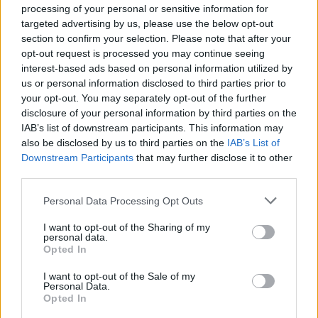
processing of your personal or sensitive information for
targeted advertising by us, please use the below opt-out
section to confirm your selection. Please note that after your
opt-out request is processed you may continue seeing
interest-based ads based on personal information utilized by
Θηλασμός: Το «θαύμα» των πρώτων 1.000 ημερών – Τι
us or personal information disclosed to third parties prior to
συμβαίνει στον εγκέφαλο του μωρού
your opt-out. You may separately opt-out of the further
disclosure of your personal information by third parties on the
IAB’s list of downstream participants. This information may
also be disclosed by us to third parties on the
IAB’s List of
Downstream Participants
that may further disclose it to other
third parties.
Please note that this website/app uses one or more Google
Personal Data Processing Opt Outs
services and may gather and store information including but
not limited to your visit or usage behaviour. You may click to
I want to opt-out of the Sharing of my
personal data.
grant or deny consent to Google and its third-party tags to
Opted In
use your data for below specified purposes in below Google
consent section.
I want to opt-out of the Sale of my
Personal Data.
Opted In