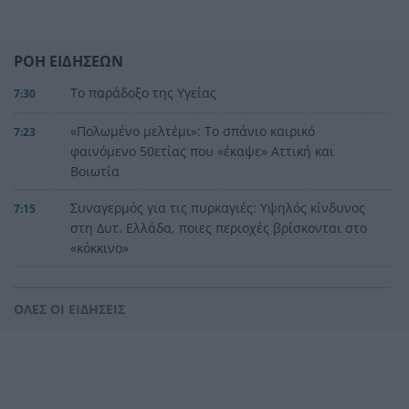
ΡΟΗ ΕΙΔΗΣΕΩΝ
Το παράδοξο της Υγείας
7:30
«Πολωμένο μελτέμι»: Το σπάνιο καιρικό
7:23
φαινόμενο 50ετίας που «έκαψε» Αττική και
Βοιωτία
Συναγερμός για τις πυρκαγιές: Υψηλός κίνδυνος
7:15
στη Δυτ. Ελλάδα, ποιες περιοχές βρίσκονται στο
«κόκκινο»
Καιρός: «Ψήνεται» η χώρα με 38άρια – Βοριάδες
7:06
έως 7 μποφόρ και τοπικές καταιγίδες, η
ΟΛΕΣ ΟΙ ΕΙΔΗΣΕΙΣ
πρόγνωση για την Πάτρα
Προσοχή στο πιάτο: Οι τροφές που μπορεί να
23:22
«συγκρουστούν» με φάρμακα