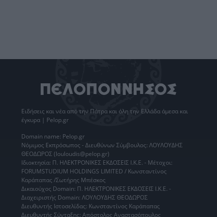
Ειδήσεις
και νέα από την
Πάτρα
και όλη την Ελλάδα άμεσα και
έγκυρα | Pelop.gr
Domain name: Pelop.gr
Νόμιμος Εκπρόσωπος - Διευθύνων Σύμβουλος: ΛΟΥΛΟΥΔΗΣ
ΘΕΟΔΩΡΟΣ (louloudis@pelop.gr)
Ιδιοκτησία: Π. ΗΛΕΚΤΡΟΝΙΚΕΣ ΕΚΔΟΣΕΙΣ Ι.Κ.Ε. - Μέτοχοι:
FORUMSTUDIUM HOLDINGS LIMITED / Κωνσταντίνος
Καράπαπας /Σωτήρης Μπέσκος
Δικαιούχος Domain: Π. ΗΛΕΚΤΡΟΝΙΚΕΣ ΕΚΔΟΣΕΙΣ Ι.Κ.Ε. -
Διαχειριστής Domain: ΛΟΥΛΟΥΔΗΣ ΘΕΟΔΩΡΟΣ
Διευθυντής Ιστοσελίδας: Κωνσταντίνος Καράπαπας
Διευθυντής Σύνταξης: Απόστολος Αναστασόπουλος