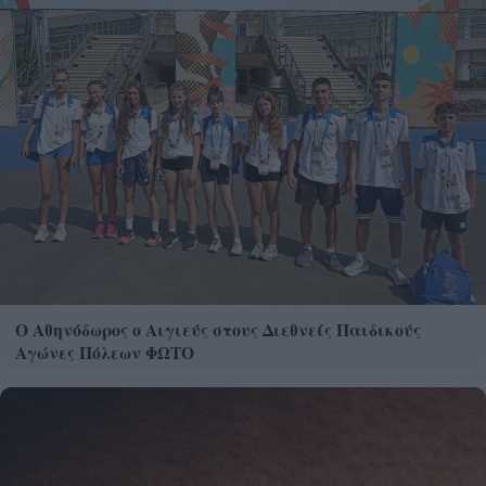
Ο Αθηνόδωρος ο Αιγιεύς στους Διεθνείς Παιδικούς
Αγώνες Πόλεων ΦΩΤΟ