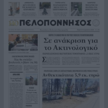
παρουσιάσουν προφορικά τις εργασίες τους
Το τελευταίο «αντίο» στην τελετή αποτέφρωσης
20:36
του συντονιστή που σκοτώθηκε μετά τη
σύγκρουση ελικοπτέρων στην Ψάθα, ΦΩΤΟ
Στιγμές αγωνίας και θρίλερ στο Αίγιο: Οδηγός
20:24
λεωφορείου έχασε τις αισθήσεις του και τη ζωή
του! ΦΩΤΟ
Κόκκινα τα 118 κτίρια στις 325 αυτοψίες των
20:12
πληγεισών περιοχών από τις καταστροφικές
πυρκαγιές
Η ανακοίνωση της ΕΑΠ για Βασιλάκο και
20:00
Μαμάση
Γιατί οδηγήθηκαν στη φυλακή οι οι δύο Ινδοί,
19:48
που κατηγορούνται για τη δολοφονία του
58χρονου ψυχολόγου στο Ναύπλιο, ΒΙΝΤΕΟ