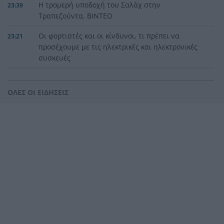
Η τρομερή υποδοχή του Σαλάχ στην
23:39
Τραπεζούντα, ΒΙΝΤΕΟ
Οι φορτιστές και οι κίνδυνοι, τι πρέπει να
23:21
προσέχουμε με τις ηλεκτρικές και ηλεκτρονικές
συσκευές
Στην Αθήνα η 46χρονη που κατηγορείται για
23:02
συμμετοχή στην τραγωδία της Marfin
ΟΛΕΣ ΟΙ ΕΙΔΗΣΕΙΣ
Ο ΠΑΟΚ τα έκανε θάλασσα και τώρα τρέχει
22:56
Έρχονται νέα 40άρια, αλλά και ισχυρά μελτέμια
22:48
το επόμενο τριήμερο
Η μεγάλη κλήρωση του Τζόκερ
22:36
Η Παναχαϊκή ανακοίνωσε πρωτότυπα και
22:24
Νικολάου, ΦΩΤΟ
«Δεν χάσαμε μόνο ένα σπίτι», η τρομερή ιστορία
22:12
οικογένειας από τη Βρετανία που καταστράφηκε