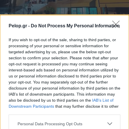
Pelop.gr -
Do Not Process My Personal Information
Με λαμπρότητα ο εορτασμός της Μεταμορφώσεως του
Σωτήρος στην Οβρυά ΦΩΤΟ
If you wish to opt-out of the sale, sharing to third parties, or
processing of your personal or sensitive information for
targeted advertising by us, please use the below opt-out
section to confirm your selection. Please note that after your
opt-out request is processed you may continue seeing
interest-based ads based on personal information utilized by
us or personal information disclosed to third parties prior to
your opt-out. You may separately opt-out of the further
disclosure of your personal information by third parties on the
IAB’s list of downstream participants. This information may
also be disclosed by us to third parties on the
IAB’s List of
Downstream Participants
that may further disclose it to other
third parties.
Please note that this website/app uses one or more Google
Personal Data Processing Opt Outs
services and may gather and store information including but