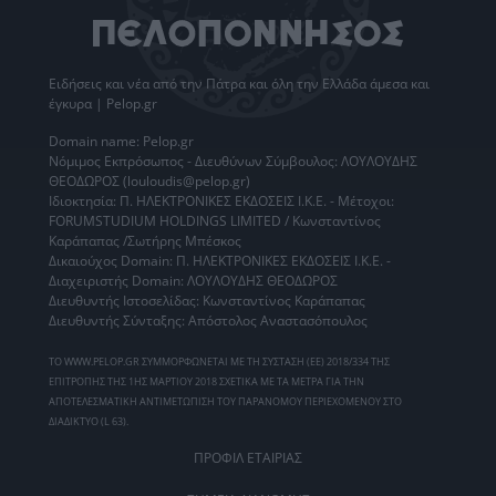
Ειδήσεις
και νέα από την
Πάτρα
και όλη την Ελλάδα άμεσα και
έγκυρα | Pelop.gr
Domain name: Pelop.gr
Νόμιμος Εκπρόσωπος - Διευθύνων Σύμβουλος: ΛΟΥΛΟΥΔΗΣ
ΘΕΟΔΩΡΟΣ (louloudis@pelop.gr)
Ιδιοκτησία: Π. ΗΛΕΚΤΡΟΝΙΚΕΣ ΕΚΔΟΣΕΙΣ Ι.Κ.Ε. - Μέτοχοι:
FORUMSTUDIUM HOLDINGS LIMITED / Κωνσταντίνος
Καράπαπας /Σωτήρης Μπέσκος
Δικαιούχος Domain: Π. ΗΛΕΚΤΡΟΝΙΚΕΣ ΕΚΔΟΣΕΙΣ Ι.Κ.Ε. -
Διαχειριστής Domain: ΛΟΥΛΟΥΔΗΣ ΘΕΟΔΩΡΟΣ
Διευθυντής Ιστοσελίδας: Κωνσταντίνος Καράπαπας
Διευθυντής Σύνταξης: Απόστολος Αναστασόπουλος
ΤΟ WWW.PELOP.GR ΣΥΜΜΟΡΦΩΝΕΤΑΙ ΜΕ ΤΗ ΣΥΣΤΑΣΗ (ΕΕ) 2018/334 ΤΗΣ
ΕΠΙΤΡΟΠΗΣ ΤΗΣ 1ΗΣ ΜΑΡΤΙΟΥ 2018 ΣΧΕΤΙΚΑ ΜΕ ΤΑ ΜΕΤΡΑ ΓΙΑ ΤΗΝ
ΑΠΟΤΕΛΕΣΜΑΤΙΚΗ ΑΝΤΙΜΕΤΩΠΙΣΗ ΤΟΥ ΠΑΡΑΝΟΜΟΥ ΠΕΡΙΕΧΟΜΕΝΟΥ ΣΤΟ
ΔΙΑΔΙΚΤΥΟ (L 63).
ΠΡΟΦΙΛ ΕΤΑΙΡΙΑΣ