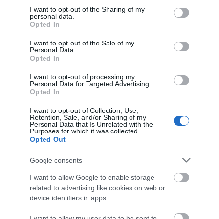
not limited to your visit or usage behaviour. You may click to
I want to opt-out of the Sharing of my
personal data.
grant or deny consent to Google and its third-party tags to
Opted In
Τουρισμός για Ολους 2026: Τα SOS για να κερδίσετε το
use your data for below specified purposes in below Google
voucher διακοπών
consent section.
I want to opt-out of the Sale of my
Personal Data.
Opted In
I want to opt-out of processing my
Personal Data for Targeted Advertising.
Opted In
I want to opt-out of Collection, Use,
Retention, Sale, and/or Sharing of my
Personal Data that Is Unrelated with the
Purposes for which it was collected.
Opted Out
Google consents
I want to allow Google to enable storage
Το Minecraft έρχεται στο Nintendo Switch 2 όπως δεν το
related to advertising like cookies on web or
έχετε ξαναδεί
device identifiers in apps.
I want to allow my user data to be sent to