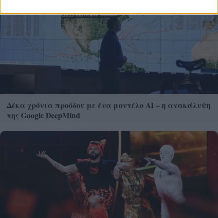
Δέκα χρόνια προόδου με ένα μοντέλο ΑΙ – η ανακάλυψη
της Google DeepMind