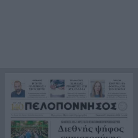
το εφετείο
Με προορισμό την Πρέβεζα συνεχίστηκε το Ράλι
18:39
Ιονίου – Ο ΙΟΠ κάνει θραύση
Οι 5 τροφές που αγαπά η καρδιά – Και το
18:34
μυστικό δεν είναι απλώς να τις προσθέσετε στο
πιάτο
13 περισσότερα χρόνια χωρίς άνοια; Οι 3
18:28
παράγοντες που κάνουν τη μεγάλη διαφορά
μετά τα 45
Επίθεση βανδάλων σε εκκλησάκι στον Σαρωνικό,
18:24
ΦΩΤΟ
Χρηματιστήριο: Οι 2.600 μονάδες άντεξαν –
18:19
Ποιοι τίτλοι έδωσαν ώθηση και ποιοι
«φρέναραν»
Τι ανακοίνωσε ο ΣΚΑΪ για το διαζύγιο με τον
18:12