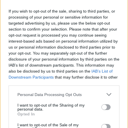
If you wish to opt-out of the sale, sharing to third parties, or
processing of your personal or sensitive information for
targeted advertising by us, please use the below opt-out
section to confirm your selection. Please note that after your
opt-out request is processed you may continue seeing
interest-based ads based on personal information utilized by
Γιατί δεν πρέπει να βάζεις ΠΟΤΕ μαχαίρι σε
us or personal information disclosed to third parties prior to
καρπούζι αν δεν κάνεις πρώτα αυτή την κίνηση
your opt-out. You may separately opt-out of the further
disclosure of your personal information by third parties on the
IAB’s list of downstream participants. This information may
also be disclosed by us to third parties on the
IAB’s List of
Downstream Participants
that may further disclose it to other
third parties.
Please note that this website/app uses one or more Google
Personal Data Processing Opt Outs
services and may gather and store information including but
not limited to your visit or usage behaviour. You may click to
I want to opt-out of the Sharing of my
personal data.
grant or deny consent to Google and its third-party tags to
Opted In
use your data for below specified purposes in below Google
consent section.
I want to opt-out of the Sale of my