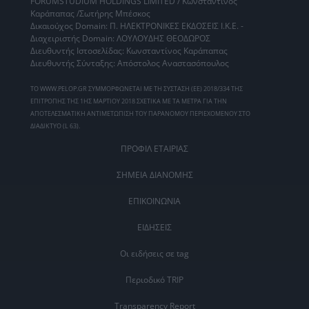
FORUMSTUDIUM HOLDINGS LIMITED / Κωνσταντίνος
Καράπαπας /Σωτήρης Μπέσκος
Δικαιούχος Domain: Π. ΗΛΕΚΤΡΟΝΙΚΕΣ ΕΚΔΟΣΕΙΣ Ι.Κ.Ε. -
Διαχειριστής Domain: ΛΟΥΛΟΥΔΗΣ ΘΕΟΔΩΡΟΣ
Διευθυντής Ιστοσελίδας: Κωνσταντίνος Καράπαπας
Διευθυντής Σύνταξης: Απόστολος Αναστασόπουλος
ΤΟ WWW.PELOP.GR ΣΥΜΜΟΡΦΩΝΕΤΑΙ ΜΕ ΤΗ ΣΥΣΤΑΣΗ (ΕΕ) 2018/334 ΤΗΣ
ΕΠΙΤΡΟΠΗΣ ΤΗΣ 1ΗΣ ΜΑΡΤΙΟΥ 2018 ΣΧΕΤΙΚΑ ΜΕ ΤΑ ΜΕΤΡΑ ΓΙΑ ΤΗΝ
ΑΠΟΤΕΛΕΣΜΑΤΙΚΗ ΑΝΤΙΜΕΤΩΠΙΣΗ ΤΟΥ ΠΑΡΑΝΟΜΟΥ ΠΕΡΙΕΧΟΜΕΝΟΥ ΣΤΟ
ΔΙΑΔΙΚΤΥΟ (L 63).
ΠΡΟΦΙΛ ΕΤΑΙΡΙΑΣ
ΣΗΜΕΙΑ ΔΙΑΝΟΜΗΣ
ΕΠΙΚΟΙΝΩΝΙΑ
ΕΙΔΗΣΕΙΣ
Οι ειδήσεις σε tag
Περιοδικό TRIP
Transparency Report