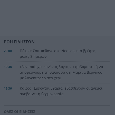
ΡΟΗ ΕΙΔΗΣΕΩΝ
Πάτρα: Σοκ, πέθανε στο Νοσοκομείο βρέφος
20:00
μόλις 8 ημερών
«Δεν υπάρχει κανένας λόγος να φοβόμαστε ή να
19:48
αποφεύγουμε τη θάλασσα», η Μαρίνα Βερνίκου
με λαγοκέφαλο στο χέρι
Καιρός: Έρχονται 39άρια, εξασθενούν οι άνεμοι,
19:36
ανεβαίνει η θερμοκρασία
Από το +12 ήττα της Εθνικής στην παράταση
19:24
από την Ισπανία
ΟΛΕΣ ΟΙ ΕΙΔΗΣΕΙΣ