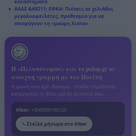
καταστήματα
ΑΑΔΕ &#8211; ΕΦΚΑ: Πιέσεις σε χιλιάδες
μεγαλοοφειλέτες, προθεσμία για να
αποφύγουν τη «μαύρη λίστα»
Η «Πελοπόννησος» και το pelop.gr σε
ανοιχτή γραμμή με τον Πολίτη
Η φωνή σου έχει δύναμη – στείλε παράπονα,
καταγγελίες ή ιδέες για τη γειτονιά σου.
Viber:
+306909196125
Στείλε μήνυμα στο Viber