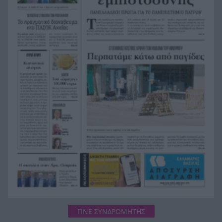
διευθύνοντα σύμβουλο, Γρηγόρη Δημητριάδη
Ζουν τελικά ανάμεσά μας; Τα νέα αρχεία για
18:11
UFO με αναφορές που προκαλούν ανατριχίλα
Θέουτα: Επιχείρησε να περάσει από το Μαρόκο
17:58
με αλεξίπτωτο πλαγιάς και έπεσε νεκρός στη
θάλασσα – Βίντεο
«Τώρα τα έχω χάσει όλα. Δεν με ειδοποίησαν.
17:57
Κάτι με τραβούσε στην καρδιά μου»,
συγκλονίζει ο άνδρας του οποίου σκοτώθηκαν
σε δυστύχημα σύζυγος και γιος
Αγγλία: 56χρονος βούτηξε στη
17:51
φουρτουνιασμένη θάλασσα και έσωσε τρία
παιδιά
ΓΙΝΕ ΣΥΝΔΡΟΜΗΤΗΣ