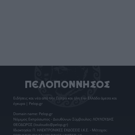
Ειδήσεις
και νέα από την
Πάτρα
και όλη την Ελλάδα άμεσα και
έγκυρα | Pelop.gr
Domain name: Pelop.gr
Νόμιμος Εκπρόσωπος - Διευθύνων Σύμβουλος: ΛΟΥΛΟΥΔΗΣ
ΘΕΟΔΩΡΟΣ (louloudis@pelop.gr)
Ιδιοκτησία: Π. ΗΛΕΚΤΡΟΝΙΚΕΣ ΕΚΔΟΣΕΙΣ Ι.Κ.Ε. - Μέτοχοι: