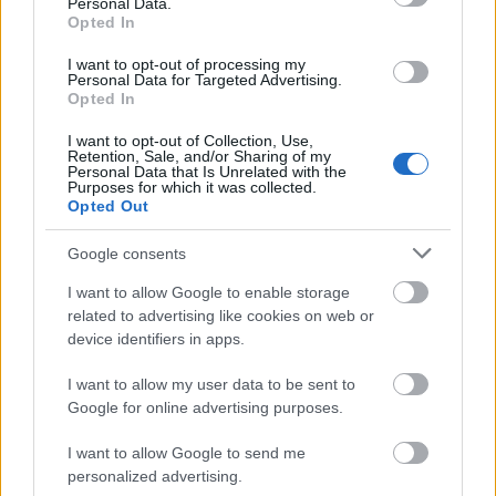
Personal Data.
Opted In
I want to opt-out of processing my
Personal Data for Targeted Advertising.
Το Matrix επιστρέφει: Πότε βγαίνει η 5η ταινία και η
Opted In
ταινία έκπληξη της Warner με τον Jim Carrey
I want to opt-out of Collection, Use,
Retention, Sale, and/or Sharing of my
Personal Data that Is Unrelated with the
Purposes for which it was collected.
Opted Out
Google consents
I want to allow Google to enable storage
related to advertising like cookies on web or
device identifiers in apps.
I want to allow my user data to be sent to
Google for online advertising purposes.
Ελένη Βουλγαράκη: Ξεσπά μετά τις φήμες χωρισμού
I want to allow Google to send me
με τον Φώτη Ιωαννίδη
personalized advertising.