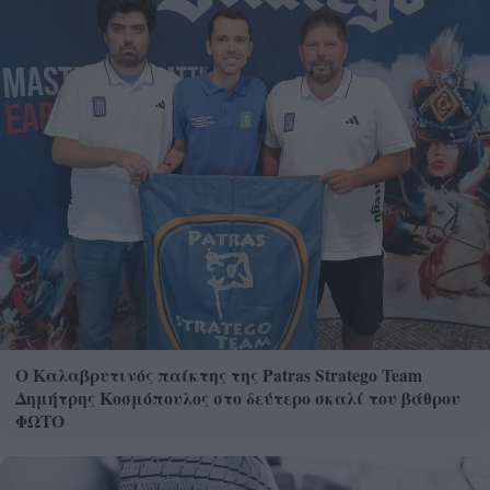
Ο Καλαβρυτινός παίκτης της Patras Stratego Team
Δημήτρης Κοσμόπουλος στο δεύτερο σκαλί του βάθρου
ΦΩΤΟ