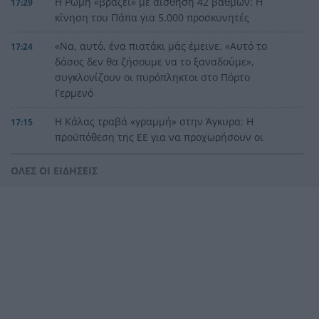
Η Ρώμη «βράζει» με αίσθηση 42 βαθμών: Η
17:29
κίνηση του Πάπα για 5.000 προσκυνητές
«Να, αυτό, ένα πιατάκι μάς έμεινε. «Αυτό το
17:24
δάσος δεν θα ζήσουμε να το ξαναδούμε»,
συγκλονίζουν οι πυρόπληκτοι στο Πόρτο
Γερμενό
Η Κάλας τραβά «γραμμή» στην Άγκυρα: Η
17:15
προϋπόθεση της ΕΕ για να προχωρήσουν οι
σχέσεις
ΟΛΕΣ ΟΙ ΕΙΔΗΣΕΙΣ
Η μεγάλη βόμβα της Αχαγιάς’82 με τον Γιάννη
17:10
Μολφέτα!
Μπορεί ο άνθρωπος να ζήσει 194 χρόνια;
17:03
Πτώση 30% σε καταστήματα εστίασης της
17:00
Πάτρας – Πέντε ιδιοκτήτες εξηγούν τους λόγους
Βίντεο: Κεραυνός πέφτει στη μέση του γηπέδου
16:48
– Νεκρός 24χρονος ποδοσφαιριστής