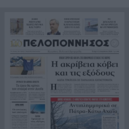
μπορεί τελικά να κοστίζει ακριβότερα
Προχωρούν οι διαδικασίες για την
16:07
ανοικοδόμηση του Ιερού Ναού Αγίου Μελετίου
Αιγίου
«Μετρώ την ηλικία μου με τους φίλους» – Ο
16:03
Στράτος Τζώρτζογλου έγινε 61 και αποθεώνει τη
ζωή
Σε κακό χάλι η δυτική προβλήτα στο Αντίρριο με
16:00
ζημιές από το 2019
Έκρηξη στο αυτοκίνητο διευθυντή ρωσικών
15:56
drones – Δίνει μάχη για τη ζωή του
ΠΑΣΕΒΙΠΕ: «Καμπανάκι» για το νέο χωροταξικό
15:52
της βιομηχανίας – Οι ανησυχίες για τις
επιχειρήσεις της Αχαΐας
Η Παναχαϊκή ανακοίνωσε και Χνάρη
15:44