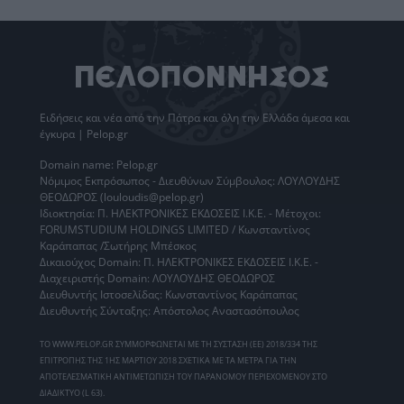
Ειδήσεις
και νέα από την
Πάτρα
και όλη την Ελλάδα άμεσα και
έγκυρα | Pelop.gr
Domain name: Pelop.gr
Νόμιμος Εκπρόσωπος - Διευθύνων Σύμβουλος: ΛΟΥΛΟΥΔΗΣ
ΘΕΟΔΩΡΟΣ (louloudis@pelop.gr)
Ιδιοκτησία: Π. ΗΛΕΚΤΡΟΝΙΚΕΣ ΕΚΔΟΣΕΙΣ Ι.Κ.Ε. - Μέτοχοι:
FORUMSTUDIUM HOLDINGS LIMITED / Κωνσταντίνος
Καράπαπας /Σωτήρης Μπέσκος
Δικαιούχος Domain: Π. ΗΛΕΚΤΡΟΝΙΚΕΣ ΕΚΔΟΣΕΙΣ Ι.Κ.Ε. -
Διαχειριστής Domain: ΛΟΥΛΟΥΔΗΣ ΘΕΟΔΩΡΟΣ
Διευθυντής Ιστοσελίδας: Κωνσταντίνος Καράπαπας
Διευθυντής Σύνταξης: Απόστολος Αναστασόπουλος
ΤΟ WWW.PELOP.GR ΣΥΜΜΟΡΦΩΝΕΤΑΙ ΜΕ ΤΗ ΣΥΣΤΑΣΗ (ΕΕ) 2018/334 ΤΗΣ
ΕΠΙΤΡΟΠΗΣ ΤΗΣ 1ΗΣ ΜΑΡΤΙΟΥ 2018 ΣΧΕΤΙΚΑ ΜΕ ΤΑ ΜΕΤΡΑ ΓΙΑ ΤΗΝ
ΑΠΟΤΕΛΕΣΜΑΤΙΚΗ ΑΝΤΙΜΕΤΩΠΙΣΗ ΤΟΥ ΠΑΡΑΝΟΜΟΥ ΠΕΡΙΕΧΟΜΕΝΟΥ ΣΤΟ
ΔΙΑΔΙΚΤΥΟ (L 63).