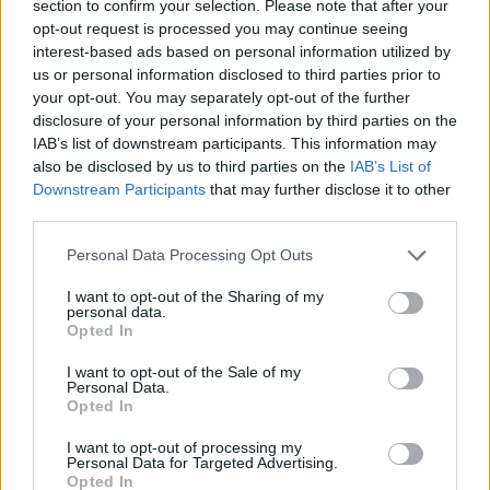
section to confirm your selection. Please note that after your
opt-out request is processed you may continue seeing
interest-based ads based on personal information utilized by
us or personal information disclosed to third parties prior to
your opt-out. You may separately opt-out of the further
disclosure of your personal information by third parties on the
IAB’s list of downstream participants. This information may
also be disclosed by us to third parties on the
IAB’s List of
Downstream Participants
that may further disclose it to other
third parties.
Please note that this website/app uses one or more Google
Personal Data Processing Opt Outs
services and may gather and store information including but
not limited to your visit or usage behaviour. You may click to
I want to opt-out of the Sharing of my
personal data.
grant or deny consent to Google and its third-party tags to
Opted In
use your data for below specified purposes in below Google
consent section.
I want to opt-out of the Sale of my
Personal Data.
Opted In
Η Κρήνη πλημμύρισε παραμύθια και χρώματα στην
I want to opt-out of processing my
Personal Data for Targeted Advertising.
έναρξη του φεστιβάλ αφήγησης ΦΩΤΟ
Opted In