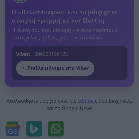
Η «Πελοπόννησος» και το pelop.gr σε
ανοιχτή γραμμή με τον Πολίτη
Η φωνή σου έχει δύναμη – στείλε παράπονα,
καταγγελίες ή ιδέες για τη γειτονιά σου.
Viber:
+306909196125
Στείλε μήνυμα στο Viber
Ακολουθήστε μας για όλες τις
ειδήσεις
στο Bing News
και το Google News