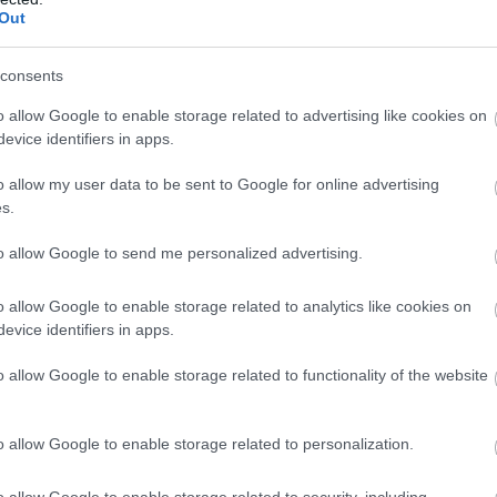
Out
consents
o allow Google to enable storage related to advertising like cookies on
evice identifiers in apps.
o allow my user data to be sent to Google for online advertising
s.
to allow Google to send me personalized advertising.
o allow Google to enable storage related to analytics like cookies on
evice identifiers in apps.
να παίξει», και όλοι μαζί άρχισαν να τραγουδούν το κομμάτ
o allow Google to enable storage related to functionality of the website
 φετινή Eurovision.
o allow Google to enable storage related to personalization.
δυ της Τρίτης 12 Μαΐου στον Α’ Ημιτελικό, εμφανιζόμενος
o allow Google to enable storage related to security, including