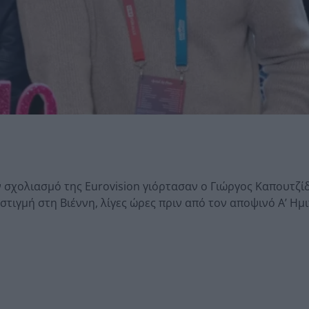
 σχολιασμό της Eurovision γιόρτασαν ο Γιώργος Καπουτζίδ
στιγμή στη Βιέννη, λίγες ώρες πριν από τον αποψινό Α’ Ημι