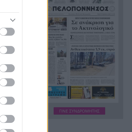
εργασίες τους
Το τελευταίο «αντίο» στην
20:36
τελετή αποτέφρωσης του
συντονιστή που σκοτώθηκε
μετά τη σύγκρουση
ελικοπτέρων στην Ψάθα,
ΦΩΤΟ
Στιγμές αγωνίας και θρίλερ
20:24
στο Αίγιο: Οδηγός λεωφορείου
έχασε τις αισθήσεις του και τη
ζωή του! ΦΩΤΟ
Κόκκινα τα 118 κτίρια στις 325
20:12
αυτοψίες των πληγεισών
ι του
περιοχών από τις
καταστροφικές πυρκαγιές
ΓΙΝΕ ΣΥΝΔΡΟΜΗΤΗΣ
 στην
Η ανακοίνωση της ΕΑΠ για
20:00
Βασιλάκο και Μαμάση