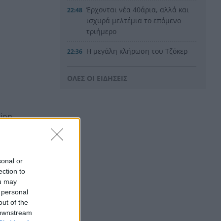
Έρχονται νέα 40άρια, αλλά και
22:48
ισχυρά μελτέμια το επόμενο
τριήμερο
Η μεγάλη κλήρωση του Τζόκερ
22:36
Η Παναχαϊκή ανακοίνωσε
22:24
ΟΛΕΣ ΟΙ ΕΙΔΗΣΕΙΣ
πρωτότυπα και Νικολάου,
ΦΩΤΟ
«Δεν χάσαμε μόνο ένα σπίτι»,
22:12
sion
η τρομερή ιστορία οικογένειας
φέ τους και
από τη Βρετανία που
καταστράφηκε στις φωτιές
στην Αιγιάλεια
sonal or
ection to
Καταγγελία ερευνητή του
22:00
ou may
ΑΠΘ: «Χυδαίο τραμπουκισμό
 personal
από τους διάφορους
out of the
“φιλόζωους”»
 downstream