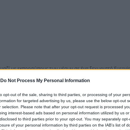
μαζί με εκπροσώπους των μέσων σε ένα ξεχωριστό Eurovi
ριακής πρωτεύουσας. Εκεί, την ώρα που απολάμβαναν τον κα
-
Do Not Process My Personal Information
περίμενε μια επετειακή τούρτα-έκπληξη.
to opt-out of the sale, sharing to third parties, or processing of your per
formation for targeted advertising by us, please use the below opt-out s
r selection. Please note that after your opt-out request is processed y
eing interest-based ads based on personal information utilized by us or
disclosed to third parties prior to your opt-out. You may separately opt-
losure of your personal information by third parties on the IAB’s list of