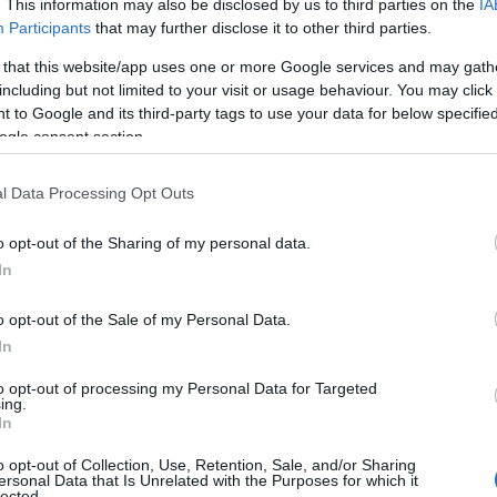
. This information may also be disclosed by us to third parties on the
IA
Participants
that may further disclose it to other third parties.
 that this website/app uses one or more Google services and may gath
ongiorno», στην τούρτα υπήρχαν κεράκια με τον αριθμό δέ
including but not limited to your visit or usage behaviour. You may click 
τον σχολιασμό του μεγαλύτερου ευρωπαϊκού μουσικού δια
 to Google and its third-party tags to use your data for below specifi
ogle consent section.
l Data Processing Opt Outs
o opt-out of the Sharing of my personal data.
In
o opt-out of the Sale of my Personal Data.
In
to opt-out of processing my Personal Data for Targeted
ing.
φράση: «Θα πούμε κανένα τραγούδι;», ώστε να σβήσουν τα 
In
o opt-out of Collection, Use, Retention, Sale, and/or Sharing
ersonal Data that Is Unrelated with the Purposes for which it
lected.