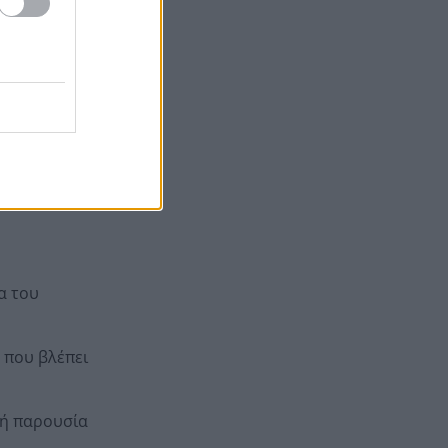
Γιατί οδηγήθηκαν στη φυλακή
19:48
οι οι δύο Ινδοί, που
και χαλαρή
κατηγορούνται για τη
δολοφονία του 58χρονου
ψυχολόγου στο Ναύπλιο,
ovision,
ΒΙΝΤΕΟ
ά. Μάλιστα,
α του
 που βλέπει
ργή παρουσία