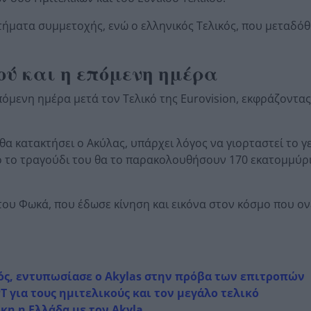
τήματα συμμετοχής, ενώ ο ελληνικός Τελικός, που μεταδόθ
.
ού και η επόμενη ημέρα
πόμενη ημέρα μετά τον Τελικό της Eurovision, εκφράζοντας
 θα κατακτήσει ο Ακύλας, υπάρχει λόγος να γιορταστεί το γ
ό το τραγούδι του θα το παρακολουθήσουν 170 εκατομμύρ
 του Φωκά, που έδωσε κίνηση και εικόνα στον κόσμο που ον
ικός, εντυπωσίασε ο Akylas στην πρόβα των επιτροπών
ΡΤ για τους ημιτελικούς και τον μεγάλο τελικό
ίκη η Ελλάδα με τον Akyla