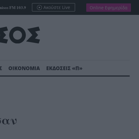
nisos FM 103.9
Ακούστε Live
Online Εφημερίδα
Σ
ΟΙΚΟΝΟΜΙΑ
ΕΚΔΟΣΕΙΣ «Π»
σαν