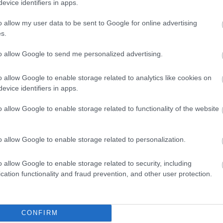
evice identifiers in apps.
o allow my user data to be sent to Google for online advertising
s.
to allow Google to send me personalized advertising.
er
o allow Google to enable storage related to analytics like cookies on
evice identifiers in apps.
o allow Google to enable storage related to functionality of the website
λες τις
ειδήσεις
στο Bing News και το Google News
o allow Google to enable storage related to personalization.
o allow Google to enable storage related to security, including
cation functionality and fraud prevention, and other user protection.
CONFIRM