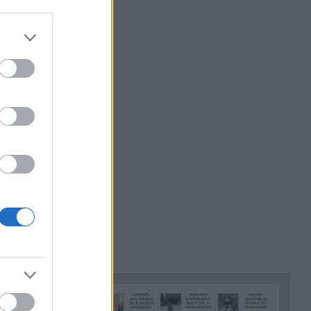
νοημοσύνης, οι μαθητές θα
παρουσιάσουν προφορικά τις
εργασίες τους
Το τελευταίο «αντίο» στην
20:36
τελετή αποτέφρωσης του
συντονιστή που σκοτώθηκε
μετά τη σύγκρουση
ελικοπτέρων στην Ψάθα,
ΦΩΤΟ
Στιγμές αγωνίας και θρίλερ
20:24
στο Αίγιο: Οδηγός λεωφορείου
έχασε τις αισθήσεις του και τη
ζωή του! ΦΩΤΟ
Κόκκινα τα 118 κτίρια στις 325
20:12
αυτοψίες των πληγεισών
περιοχών από τις
καταστροφικές πυρκαγιές