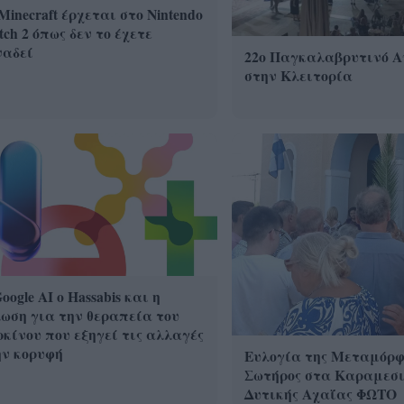
Minecraft έρχεται στο Nintendo
tch 2 όπως δεν το έχετε
ναδεί
22ο Παγκαλαβρυτινό 
στην Κλειτορία
oogle ΑΙ ο Hassabis και η
ωση για την θεραπεία του
κίνου που εξηγεί τις αλλαγές
ην κορυφή
Ευλογία της Μεταμόρφ
Σωτήρος στα Καραμεσ
Δυτικής Αχαΐας ΦΩΤΟ