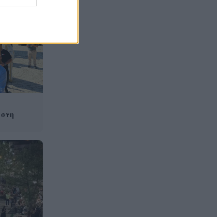
Φρίκη στη Βραζιλία σκότωσαν
19:12
15χρονο ποδοσφαιριστή σε
αγώνα ερασιτεχνικού
ποδοσφαίρου, ΒΙΝΤΕΟ
Της δώρισε το ήπαρ του και
19:07
της έσωσε τη ζωή – 20 χρόνια
μετά παντρεύεται τον αδελφό
του
Πώς να βρω κάποιον από
19:02
 στη
φωτογραφία: 5 Μέθοδοι που
Λειτουργούν