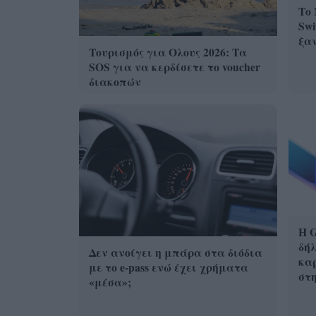
Το 
Swi
ξα
Τουρισμός για Ολους 2026: Τα
SOS για να κερδίσετε το voucher
διακοπών
Η G
δήλ
Δεν ανοίγει η μπάρα στα διόδια
καρ
με το e-pass ενώ έχει χρήματα
στ
«μέσα»;