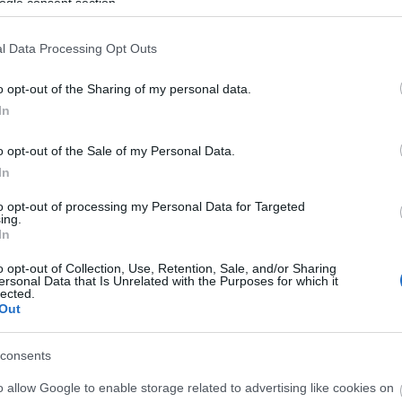
ogle consent section.
υστηρά μέτρα.
l Data Processing Opt Outs
o opt-out of the Sharing of my personal data.
 pelop.gr σε ανοιχτή γραμμή με τον Πολίτη
In
λε παράπονα, καταγγελίες ή ιδέες για τη γειτονιά σου.
o opt-out of the Sale of my Personal Data.
In
to opt-out of processing my Personal Data for Targeted
ing.
In
o opt-out of Collection, Use, Retention, Sale, and/or Sharing
ersonal Data that Is Unrelated with the Purposes for which it
lected.
Out
consents
o allow Google to enable storage related to advertising like cookies on