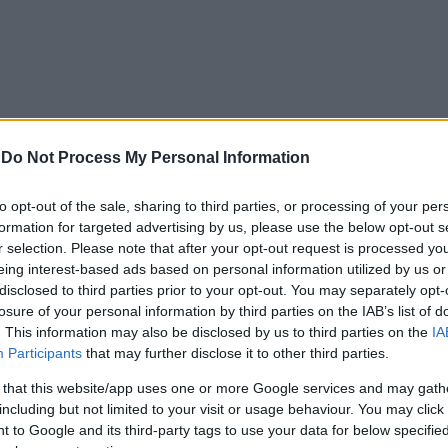
-
Do Not Process My Personal Information
to opt-out of the sale, sharing to third parties, or processing of your per
formation for targeted advertising by us, please use the below opt-out s
ία του γιατί είχε άσπρη ψυχή»» συγκλονίζει η αδελφ
r selection. Please note that after your opt-out request is processed y
eing interest-based ads based on personal information utilized by us or
disclosed to third parties prior to your opt-out. You may separately opt-
άνδρας θα τοποθετηθεί άμεσα σε κελί προστασίας, μακριά 
losure of your personal information by third parties on the IAB’s list of
χές εκτιμούν πως υπάρχει αυξημένος κίνδυνος έντασης ή 
. This information may also be disclosed by us to third parties on the
IA
μενους.
Participants
that may further disclose it to other third parties.
ονται ακόμη δύο ή τρεις κρατούμενοι που τελούν επίσης υ
 that this website/app uses one or more Google services and may gath
including but not limited to your visit or usage behaviour. You may click 
που έχουν απασχολήσει για σοβαρά αδικήματα ή έχουν εμπ
 to Google and its third-party tags to use your data for below specifi
οτέλεσμα να κρατούνται υπό ειδικές συνθήκες ασφαλείας.