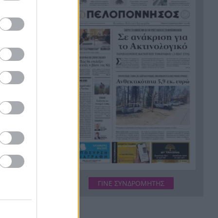
Η ανακοίνωση της ΕΑΠ για
20:00
Βασιλάκο και Μαμάση
Γιατί οδηγήθηκαν στη φυλακή
19:48
οι οι δύο Ινδοί, που
κατηγορούνται για τη
δολοφονία του 58χρονου
ψυχολόγου στο Ναύπλιο,
ΒΙΝΤΕΟ
Το Ιράν στέλνει μήνυμα στον
19:36
Κόλπο: «Φρενάρετε τον Τραμπ
ή θα πληγούν κρίσιμες
υποδομές»
«Ευγενικός, ακέραιος και
19:24
ανιδιοτελής άνθρωπος», η
ΓΙΝΕ ΣΥΝΔΡΟΜΗΤΗΣ
ανακοίνωση της οικογένειας
της 38χρονης Βρετανίδας
Ελίζαμπεθ Ρος