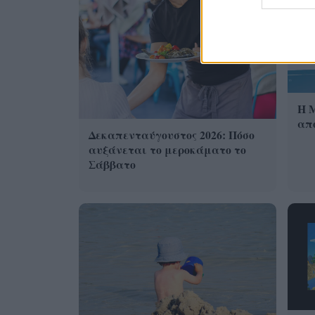
Η 
από
Δεκαπενταύγουστος 2026: Πόσο
αυξάνεται το μεροκάματο το
Σάββατο