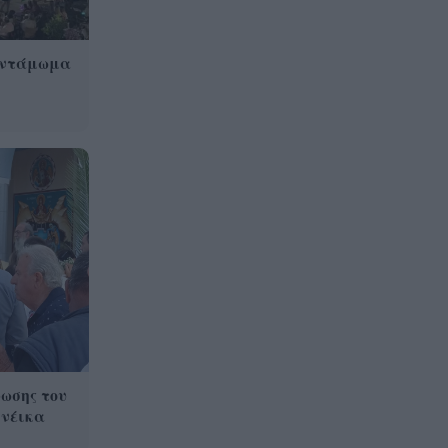
Αντάμωμα
ωσης του
ινέικα