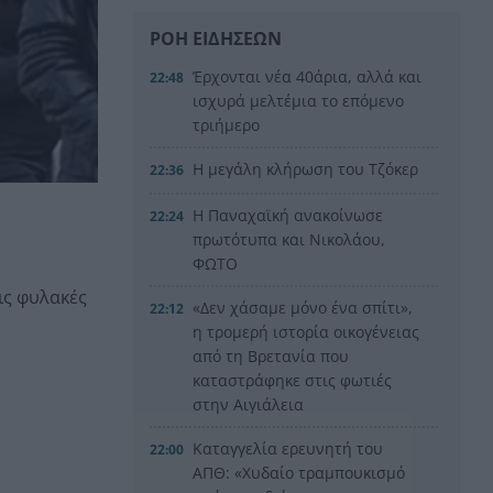
ΡΟΗ ΕΙΔΗΣΕΩΝ
Έρχονται νέα 40άρια, αλλά και
22:48
ισχυρά μελτέμια το επόμενο
τριήμερο
Η μεγάλη κλήρωση του Τζόκερ
22:36
Η Παναχαϊκή ανακοίνωσε
22:24
πρωτότυπα και Νικολάου,
ΦΩΤΟ
ις φυλακές
«Δεν χάσαμε μόνο ένα σπίτι»,
22:12
η τρομερή ιστορία οικογένειας
από τη Βρετανία που
καταστράφηκε στις φωτιές
στην Αιγιάλεια
Καταγγελία ερευνητή του
22:00
ΑΠΘ: «Χυδαίο τραμπουκισμό