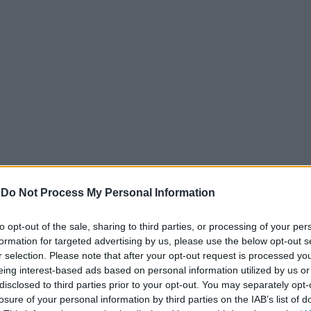
-
Do Not Process My Personal Information
to opt-out of the sale, sharing to third parties, or processing of your per
formation for targeted advertising by us, please use the below opt-out s
ρώματα σε θάλαμο της Α΄ Παθολογικής Κλινικής. Σύμφωνα 
r selection. Please note that after your opt-out request is processed y
. Γεωργιάδης, η εστία ξεκίνησε από στρώμα, χωρίς ωστόσ
eing interest-based ads based on personal information utilized by us or
disclosed to third parties prior to your opt-out. You may separately opt-
losure of your personal information by third parties on the IAB’s list of
ιστατικό όπου κινδύνευσαν ανθρώπινες ζωές και θα μπορού