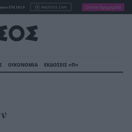
nisos FM 103.9
Ακούστε Live
Online Εφημερίδα
Σ
ΟΙΚΟΝΟΜΙΑ
ΕΚΔΟΣΕΙΣ «Π»
όν