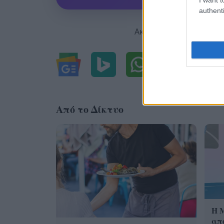
authenti
Ακολουθήστε μας για ό
Από το Δίκτυο
Η 
από