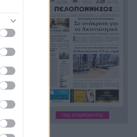
Meteo: Οι έξι πιο επικίνδυνες
16:38
εβδομάδες για εκδήλωση
μεγάλων δασικών πυρκαγιών
στην Ελλάδα
Η Εθνική Παίδων νίκησε την
16:35
Ουγγαρία, αλλά αποκλείστηκε
από τους «8»
Ζάκυνθος: Ασφυκτική πίεση
16:34
στο νοσοκομείο λόγω
τουρισμού – Αύξηση
περιστατικών σεξουαλικής
κακοποίησης
Κλειστά ακίνητα: Δεν φτάνουν
16:30
τα χρήματα για ανακαίνιση –
ΓΙΝΕ ΣΥΝΔΡΟΜΗΤΗΣ
Τι λένε παράγοντες της αγοράς
Τι κρύβεται στο στομάχι ενός
16:28