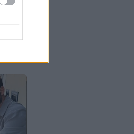
καρχαρία-τίγρη; Τα ευρήματα
ξεπερνούν κάθε φαντασία
Δείτε πώς είναι η πρώτη
16:14
ιστοσελίδα που φτιάχτηκε
ποτέ – Υπάρχει ακόμη 35
χρόνια μετά