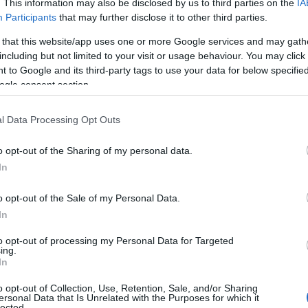
. This information may also be disclosed by us to third parties on the
IA
ιστικά ο Υπουργός Υγείας, εμφανώς συγκλονισμένος από τη
Participants
that may further disclose it to other third parties.
ογράμμισε ότι καθοριστικό ρόλο στην αποτροπή μιας ανεί
 that this website/app uses one or more Google services and may gath
γησαν άψογα τα συστήματα πυρόσβεσης του νοσοκομείου, ε
including but not limited to your visit or usage behaviour. You may click 
Πυροσβεστική Υπηρεσία για την ακαριαία επέμβασή της.
 to Google and its third-party tags to use your data for below specifi
ogle consent section.
φανος για την ετοιμότητα των εργαζομένων, εκφράζοντας 
ευτικό προσωπικό που κατάφερε να εκκενώσει την κλινική 
l Data Processing Opt Outs
τη τάξη και ασφάλεια, με αποτέλεσμα να μην σημειωθεί κα
o opt-out of the Sharing of my personal data.
In
βαρύ. «Οι ζημιές στην κλινική είναι σοβαρές και πρέπει να
γός. Την πλήρη διερεύνηση των αιτίων και των συνθηκών 
o opt-out of the Sale of my Personal Data.
ι του νοσοκομείου έχει αναλάβει η Ελληνική Αστυνομία.
In
to opt-out of processing my Personal Data for Targeted
ing.
 pelop.gr σε ανοιχτή γραμμή με τον Πολίτη
In
λε παράπονα, καταγγελίες ή ιδέες για τη γειτονιά σου.
o opt-out of Collection, Use, Retention, Sale, and/or Sharing
ersonal Data that Is Unrelated with the Purposes for which it
lected.