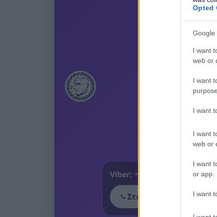
Opted 
Google 
I want t
web or d
I want t
purpose
I want 
I want t
web or d
I want t
Viber:
+306909196125
or app.
I want t
Στείλε μήνυμα στο Vib
I want t