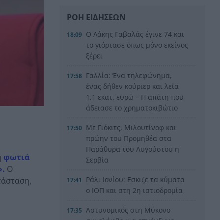
ΡΟΗ ΕΙΔΗΣΕΩΝ
Ο Λάκης Γαβαλάς έγινε 74 και
18:09
το γιόρτασε όπως μόνο εκείνος
ξέρει
Γαλλία: Ένα τηλεφώνημα,
17:58
ένας δήθεν κούριερ και λεία
1,1 εκατ. ευρώ – Η απάτη που
άδειασε το χρηματοκιβώτιο
Με Γιόκιτς, Μιλουτίνοφ και
17:50
πρώην του Προμηθέα στα
Παράθυρα του Αυγούστου η
η
φωτιά
Σερβία
».
Ο
Ράλι Ιονίου: Εσκιζε τα κύματα
τάσταση,
17:41
ο ΙΟΠ και στη 2η ιστιοδρομία
Αστυνομικός στη Μύκονο
17:35