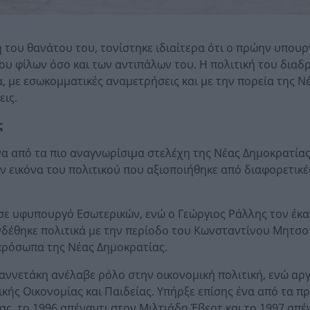
του θανάτου του, τονίστηκε ιδιαίτερα ότι ο πρώην υπουρ
ου φίλων όσο και των αντιπάλων του. Η πολιτική του διαδ
α, με εσωκομματικές αναμετρήσεις και με την πορεία της Ν
εις.
ς
να από τα πιο αναγνωρίσιμα στελέχη της Νέας Δημοκρατίας
ν εικόνα του πολιτικού που αξιοποιήθηκε από διαφορετικέ
ε υφυπουργό Εσωτερικών, ενώ ο Γεώργιος Ράλλης τον έκα
δέθηκε πολιτικά με την περίοδο του Κωνσταντίνου Μητσο
 πρόσωπα της Νέας Δημοκρατίας.
αννετάκη ανέλαβε ρόλο στην οικονομική πολιτική, ενώ αρ
ικής Οικονομίας και Παιδείας. Υπήρξε επίσης ένα από τα 
ας, το 1996 απέναντι στον Μιλτιάδη Έβερτ και το 1997 απέ