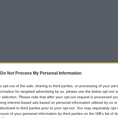
υγε από τη ζωή την Παρασκευή, σε ηλικία 85 ετών, έπειτα
-
Do Not Process My Personal Information
ευταία χρόνια. Η σορός του βρίσκεται στον ναό από τις 11
 κατατεθούν δωρεές στη μνήμη του στον οργανισμό «Το Χαμ
to opt-out of the sale, sharing to third parties, or processing of your per
formation for targeted advertising by us, please use the below opt-out s
r selection. Please note that after your opt-out request is processed y
η σύζυγός του, Μαριάννα, και οι δύο κόρες του, Όλγα και 
eing interest-based ads based on personal information utilized by us or
 τον δημόσιο ρόλο που τον συνόδευσε για δεκαετίες.
disclosed to third parties prior to your opt-out. You may separately opt-
losure of your personal information by third parties on the IAB’s list of