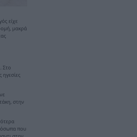
γός είχε
ρομή, μακρά
έας
. Στο
ς ηγεσίες
νε
τάκη, στην
γότερα
πρόσωπα που
ναντι στον