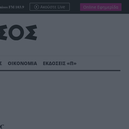
nisos FM 103.9
Ακούστε Live
Online Εφημερίδα
Σ
ΟΙΚΟΝΟΜΙΑ
ΕΚΔΟΣΕΙΣ «Π»
ς