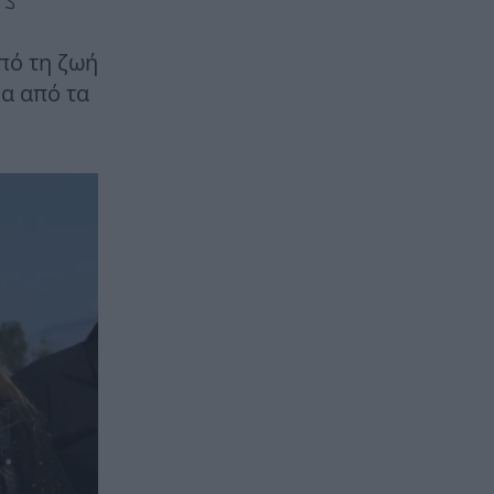
πό τη ζωή
να από τα