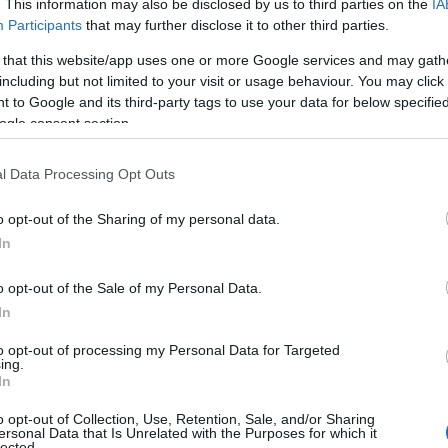
. This information may also be disclosed by us to third parties on the
IA
Participants
that may further disclose it to other third parties.
 «παρών» και ο πρωθυπουργός Κυριάκος Μητσοτάκης, ο οπο
όγο για έναν πολιτικό που άφησε ισχυρό αποτύπωμα στη σ
 that this website/app uses one or more Google services and may gath
including but not limited to your visit or usage behaviour. You may click 
 to Google and its third-party tags to use your data for below specifi
πολιτικό αντίο στον «Σαρακατσάνο» της ΝΔ που άφησε
ogle consent section.
l Data Processing Opt Outs
o opt-out of the Sharing of my personal data.
In
o opt-out of the Sale of my Personal Data.
In
to opt-out of processing my Personal Data for Targeted
ing.
In
o opt-out of Collection, Use, Retention, Sale, and/or Sharing
ersonal Data that Is Unrelated with the Purposes for which it
lected.