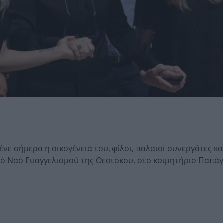
ένε σήμερα η οικογένειά του, φίλοι, παλαιοί συνεργάτες κα
ρό Ναό Ευαγγελισμού της Θεοτόκου, στο κοιμητήριο Παπάγ