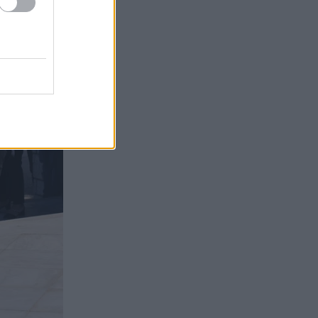
Βρετανία για μια νέα ζωή και
η πυρκαγιά τους άφησε στο
δρόμο!
Φωτιά Αττικοβοιωτία: Όλα τα
20:13
μέτρα στήριξης για τους
πυρόπληκτους – Τα ποσά των
επιδομάτων και η στεγαστική
συνδρομή