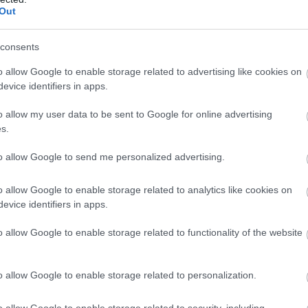
Out
ε το δικό του αποτύπωμα στη σύγχρονη ιστορία ολόκληρη
consents
α, εργάστηκε για την ανάπτυξη της εθνικής οικονομίας», ε
o allow Google to enable storage related to advertising like cookies on
evice identifiers in apps.
λιτικού κόσμου, ενώ στο κοιμητήριο Παπάγου βρέθηκαν κ
o allow my user data to be sent to Google for online advertising
τών και ο πρώην υπουργός Σωτήρης Χατζηγάκης.
s.
υ
to allow Google to send me personalized advertising.
 σειρά ανακοινώσεων και αναρτήσεων από πολιτικούς όλω
ως μια προσωπικότητα που υπηρέτησε τη δημόσια ζωή με 
o allow Google to enable storage related to analytics like cookies on
evice identifiers in apps.
o allow Google to enable storage related to functionality of the website
o allow Google to enable storage related to personalization.
o allow Google to enable storage related to security, including