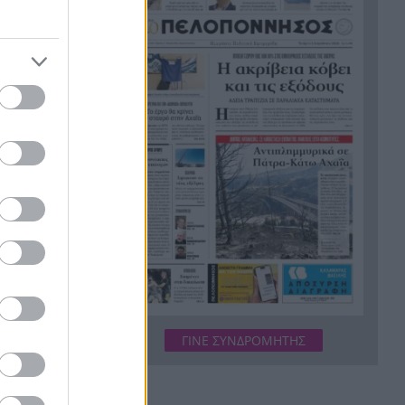
Σύμη: Εντοπίστηκε σορός
21:02
άνδρα στον Πανορμίτη –
ς της
Πιθανότατα ανήκει στον
ίχε
αγνοούμενο Γερμανό τουρίστα
Συμφωνία Ιράν – Ομάν για νέα
20:51
αι παλαιά
ναυτιλιακή διαδρομή στα
Στενά του Ορμούζ
Ήττα-αποκλεισμός για την
20:38
Εθνική Nέων Γυναικών στο
ν των
Ευρωπαϊκό
ήθος,
Δικαστικό μπλόκο στους
20:33
δασμούς Τραμπ:
Επιστρέφονται 100
δισεκατομμύρια δολάρια σε
ΓΙΝΕ ΣΥΝΔΡΟΜΗΤΗΣ
επιχειρήσεις
Αιγιάλεια: Ήρθαν από τη
20:25