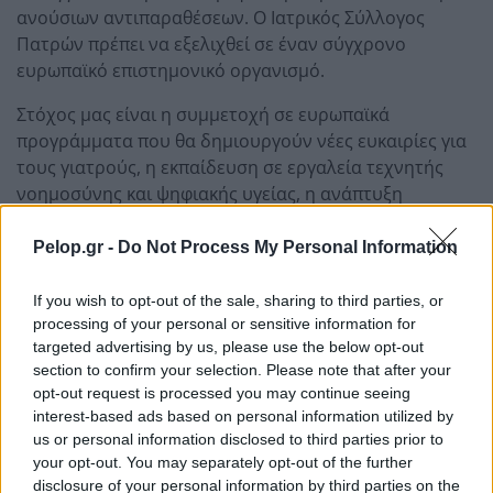
ανούσιων αντιπαραθέσεων. Ο Ιατρικός Σύλλογος
Πατρών πρέπει να εξελιχθεί σε έναν σύγχρονο
ευρωπαϊκό επιστημονικό οργανισμό.
Στόχος μας είναι η συμμετοχή σε ευρωπαϊκά
προγράμματα που θα δημιουργούν νέες ευκαιρίες για
τους γιατρούς, η εκπαίδευση σε εργαλεία τεχνητής
νοημοσύνης και ψηφιακής υγείας, η ανάπτυξη
προγραμμάτων διά βίου μάθησης και η ουσιαστική
στήριξη της νέας γενιάς ιατρών. Με περισσότερα από
Pelop.gr -
Do Not Process My Personal Information
2.050 μέλη. με ποσοστό ικανοποίησης των
παρεχομένων υπηρεσιών και οικονομικής
If you wish to opt-out of the sale, sharing to third parties, or
τακτοποίησης που αγγίζει το 95%, ο ΙΣΠ διαθέτει
processing of your personal or sensitive information for
targeted advertising by us, please use the below opt-out
σήμερα ισχυρές βάσεις για να πρωταγωνιστήσει στις
section to confirm your selection. Please note that after your
εξελίξεις του «αύριο» της ιατρικής κοινότητας. Η
opt-out request is processed you may continue seeing
ηλεκτρονική ψηφοφορία για τις αρχαιρεσίες του ΙΣΠ
interest-based ads based on personal information utilized by
στις 14 και 15/06, έρχεται να εδραιώσει τη μεγαλύτερη
us or personal information disclosed to third parties prior to
ιστορική πρόσκληση δημοκρατικής συμμετοχής των
your opt-out. You may separately opt-out of the further
ιατρών μελών μας για την επιλογή των εκπροσώπων
disclosure of your personal information by third parties on the