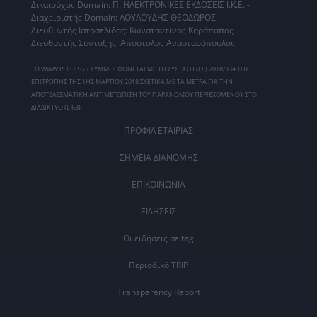
Δικαιούχος Domain: Π. ΗΛΕΚΤΡΟΝΙΚΕΣ ΕΚΔΟΣΕΙΣ Ι.Κ.Ε. -
Διαχειριστής Domain: ΛΟΥΛΟΥΔΗΣ ΘΕΟΔΩΡΟΣ
Διευθυντής Ιστοσελίδας: Κωνσταντίνος Καράπαπας
Διευθυντής Σύνταξης: Απόστολος Αναστασόπουλος
ΤΟ WWW.PELOP.GR ΣΥΜΜΟΡΦΩΝΕΤΑΙ ΜΕ ΤΗ ΣΥΣΤΑΣΗ (ΕΕ) 2018/334 ΤΗΣ
ΕΠΙΤΡΟΠΗΣ ΤΗΣ 1ΗΣ ΜΑΡΤΙΟΥ 2018 ΣΧΕΤΙΚΑ ΜΕ ΤΑ ΜΕΤΡΑ ΓΙΑ ΤΗΝ
ΑΠΟΤΕΛΕΣΜΑΤΙΚΗ ΑΝΤΙΜΕΤΩΠΙΣΗ ΤΟΥ ΠΑΡΑΝΟΜΟΥ ΠΕΡΙΕΧΟΜΕΝΟΥ ΣΤΟ
ΔΙΑΔΙΚΤΥΟ (L 63).
ΠΡΟΦΙΛ ΕΤΑΙΡΙΑΣ
ΣΗΜΕΙΑ ΔΙΑΝΟΜΗΣ
ΕΠΙΚΟΙΝΩΝΙΑ
ΕΙΔΗΣΕΙΣ
Οι ειδήσεις σε tag
Περιοδικό TRIP
Transparency Report