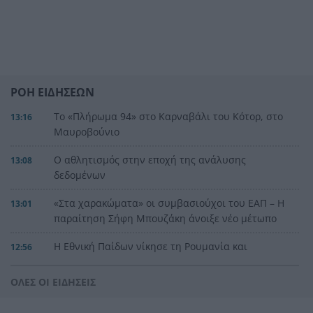
ΡΟΗ ΕΙΔΗΣΕΩΝ
Το «Πλήρωμα 94» στο Καρναβάλι του Κότορ, στο
13:16
Μαυροβούνιο
Ο αθλητισμός στην εποχή της ανάλυσης
13:08
δεδομένων
«Στα χαρακώματα» οι συμβασιούχοι του ΕΑΠ – Η
13:01
παραίτηση Σήφη Μπουζάκη άνοιξε νέο μέτωπο
Η Εθνική Παίδων νίκησε τη Ρουμανία και
12:56
συνεχίζει
ΟΛΕΣ ΟΙ ΕΙΔΗΣΕΙΣ
Η Λιβύη προχωρά το σχέδιο για παραγωγή 2 εκ.
12:52
βαρελιών