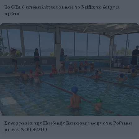
Το GTA 6 αποκαλύπτεται και το Netflix το δείχνει
πρώτο
Συνεργασία της Παιδικής Κατασκήνωσης στα Ροΐτικα
με τον ΝΟΠ ΦΩΤΟ