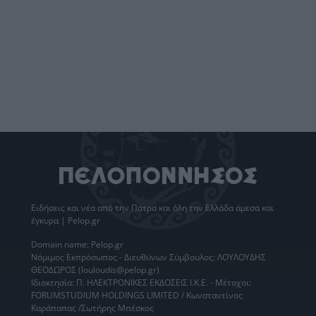
Ειδήσεις
και νέα από την
Πάτρα
και όλη την Ελλάδα άμεσα και
έγκυρα | Pelop.gr
Domain name: Pelop.gr
Νόμιμος Εκπρόσωπος - Διευθύνων Σύμβουλος: ΛΟΥΛΟΥΔΗΣ
ΘΕΟΔΩΡΟΣ (louloudis@pelop.gr)
Ιδιοκτησία: Π. ΗΛΕΚΤΡΟΝΙΚΕΣ ΕΚΔΟΣΕΙΣ Ι.Κ.Ε. - Μέτοχοι:
FORUMSTUDIUM HOLDINGS LIMITED / Κωνσταντίνος
Καράπαπας /Σωτήρης Μπέσκος