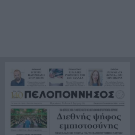
την Πλατεία Υψηλών Αλωνίων
Βοιωτία: Αναστέλλεται η λειτουργία του
12:13
αιολικού πάρκου από όπου ξεκίνησε η
καταστροφική πυρκαγιά
Υπόθεση Marfin: Προθεσμία για να απολογηθεί η
12:09
46χρονη που εκδόθηκε από τη Βρετανία
Σύσκεψη ασφαλείας στη Γερμανία για το drone
12:08
στη Λειψία, τι συζήτησαν
Η Περιφέρεια βάζει πλάτη για Οδοντωτό –
12:00
Επόμενο βήμα η προγραμματική σύμβαση για
τις μελέτες
Προτάσεις για διακοπές «last minute»: Λευκάδα,
11:52
Κεφαλονιά, Ζάκυνθο, Πρέβεζα και Ιταλία
Η Εβελυν Μητρόπουλου πήρε το ασημένιο
11:45
μετάλλιο στο Ευρωπαϊκό Κ20