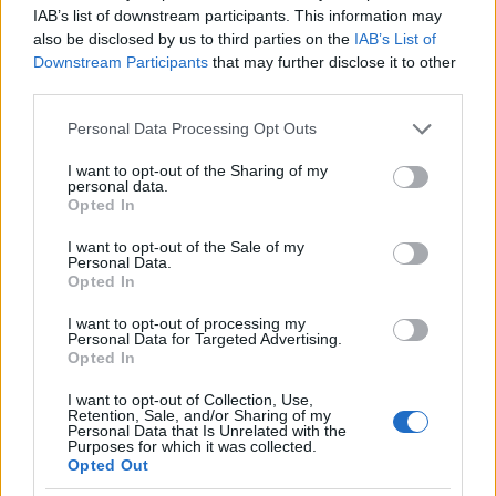
τους.
IAB’s list of downstream participants. This information may
also be disclosed by us to third parties on the
IAB’s List of
Downstream Participants
that may further disclose it to other
third parties.
Please note that this website/app uses one or more Google
Personal Data Processing Opt Outs
services and may gather and store information including but
not limited to your visit or usage behaviour. You may click to
I want to opt-out of the Sharing of my
Η «Πελοπόννησος» και το pelop.gr σε
personal data.
grant or deny consent to Google and its third-party tags to
Opted In
ανοιχτή γραμμή με τον Πολίτη
use your data for below specified purposes in below Google
consent section.
Η φωνή σου έχει δύναμη – στείλε παράπονα,
I want to opt-out of the Sale of my
Personal Data.
καταγγελίες ή ιδέες για τη γειτονιά σου.
Opted In
I want to opt-out of processing my
Viber:
+306909196125
Personal Data for Targeted Advertising.
Opted In
Στείλε μήνυμα στο Viber
I want to opt-out of Collection, Use,
Retention, Sale, and/or Sharing of my
Personal Data that Is Unrelated with the
Purposes for which it was collected.
Opted Out