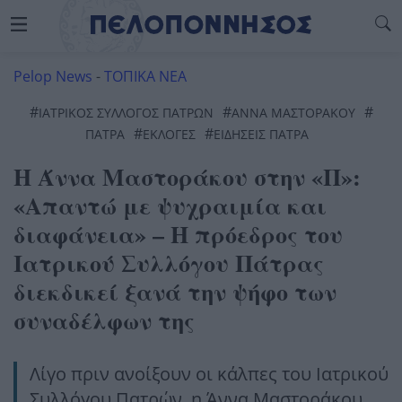
Pelop News
-
ΤΟΠΙΚΑ ΝΕΑ
#
#
#
ΙΑΤΡΙΚΌΣ ΣΎΛΛΟΓΟΣ ΠΆΤΡΩΝ
ΆΝΝΑ ΜΑΣΤΟΡΆΚΟΥ
#
#
ΠΆΤΡΑ
ΕΚΛΟΓΈΣ
ΕΙΔΗΣΕΙΣ ΠΑΤΡΑ
Η Άννα Μαστοράκου στην «Π»:
«Απαντώ με ψυχραιμία και
διαφάνεια» – Η πρόεδρος του
Ιατρικού Συλλόγου Πάτρας
διεκδικεί ξανά την ψήφο των
συναδέλφων της
Λίγο πριν ανοίξουν οι κάλπες του Ιατρικού
Συλλόγου Πατρών, η Άννα Μαστοράκου