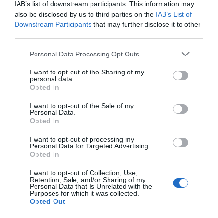
IAB’s list of downstream participants. This information may
also be disclosed by us to third parties on the
IAB’s List of
Downstream Participants
that may further disclose it to other
third parties.
Η Meta παραδέχεται παραβίαση από AI μοντέλο της
Please note that this website/app uses one or more Google
Personal Data Processing Opt Outs
services and may gather and store information including but
not limited to your visit or usage behaviour. You may click to
I want to opt-out of the Sharing of my
personal data.
grant or deny consent to Google and its third-party tags to
Opted In
use your data for below specified purposes in below Google
consent section.
I want to opt-out of the Sale of my
Personal Data.
Opted In
I want to opt-out of processing my
Personal Data for Targeted Advertising.
Opted In
I want to opt-out of Collection, Use,
Retention, Sale, and/or Sharing of my
Personal Data that Is Unrelated with the
Purposes for which it was collected.
Opted Out