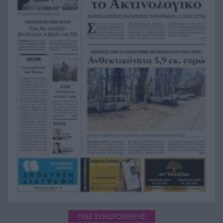
το χρηματοκιβώτιο
Με Γιόκιτς, Μιλουτίνοφ και πρώην του
17:50
Προμηθέα στα Παράθυρα του Αυγούστου η
Σερβία
Ράλι Ιονίου: Εσκιζε τα κύματα ο ΙΟΠ και στη 2η
17:41
ιστιοδρομία
Αστυνομικός στη Μύκονο συνελήφθη για
17:35
επικίνδυνη οδήγηση και απείθεια
Κρακοβία: Η ευρωπαϊκή πόλη που τον χειμώνα
17:27
μοιάζει βγαλμένη από ταινία – Τι κρύβεται κάτω
από την πλατεία της
ΓΙΝΕ ΣΥΝΔΡΟΜΗΤΗΣ