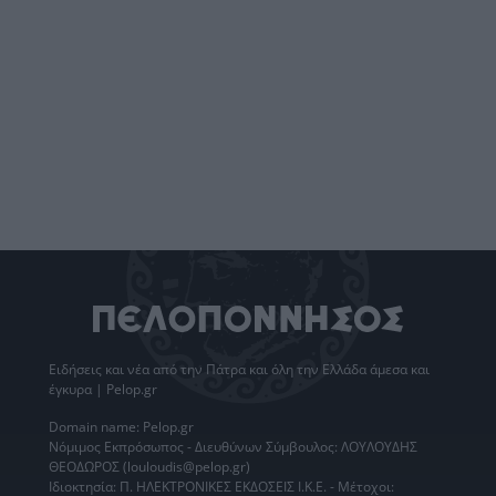
Ειδήσεις
και νέα από την
Πάτρα
και όλη την Ελλάδα άμεσα και
έγκυρα | Pelop.gr
Domain name: Pelop.gr
Νόμιμος Εκπρόσωπος - Διευθύνων Σύμβουλος: ΛΟΥΛΟΥΔΗΣ
ΘΕΟΔΩΡΟΣ (louloudis@pelop.gr)
Ιδιοκτησία: Π. ΗΛΕΚΤΡΟΝΙΚΕΣ ΕΚΔΟΣΕΙΣ Ι.Κ.Ε. - Μέτοχοι: