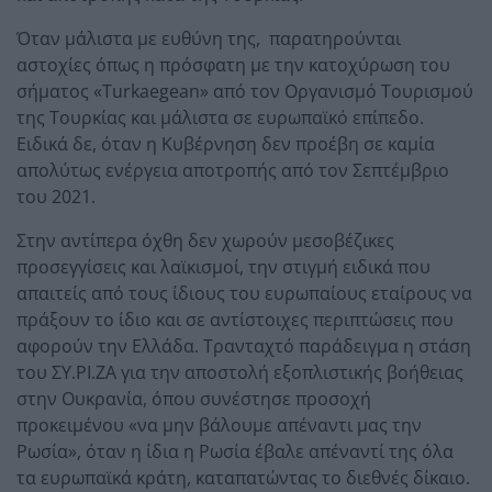
Όταν μάλιστα με ευθύνη της, παρατηρούνται
αστοχίες όπως η πρόσφατη με την κατοχύρωση του
σήματος «Turkaegean» από τον Οργανισμό Τουρισμού
της Τουρκίας και μάλιστα σε ευρωπαϊκό επίπεδο.
Ειδικά δε, όταν η Κυβέρνηση δεν προέβη σε καμία
απολύτως ενέργεια αποτροπής από τον Σεπτέμβριο
του 2021.
Στην αντίπερα όχθη δεν χωρούν μεσοβέζικες
προσεγγίσεις και λαϊκισμοί, την στιγμή ειδικά που
απαιτείς από τους ίδιους του ευρωπαίους εταίρους να
πράξουν το ίδιο και σε αντίστοιχες περιπτώσεις που
αφορούν την Ελλάδα. Τρανταχτό παράδειγμα η στάση
του ΣΥ.ΡΙ.ΖΑ για την αποστολή εξοπλιστικής βοήθειας
στην Ουκρανία, όπου συνέστησε προσοχή
προκειμένου «να μην βάλουμε απέναντι μας την
Ρωσία», όταν η ίδια η Ρωσία έβαλε απέναντί της όλα
τα ευρωπαϊκά κράτη, καταπατώντας το διεθνές δίκαιο.