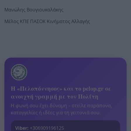
Μανώλης Βουγιουκαλάκης
Μέλος ΚΠΕ ΠΑΣΟΚ Κινήματος Αλλαγής
Η «Πελοπόννησος» και το pelop.gr σε
ανοιχτή γραμμή με τον Πολίτη
Η φωνή σου έχει δύναμη – στείλε παράπονα,
καταγγελίες ή ιδέες για τη γειτονιά σου.
Viber:
+306909196125