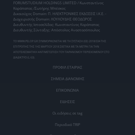
FORUMSTUDIUM HOLDINGS LIMITED / Κωνσταντίνος
Καράπαπας /Σωτήρης Μπέσκος
Δικαιούχος Domain: Π. ΗΛΕΚΤΡΟΝΙΚΕΣ ΕΚΔΟΣΕΙΣ Ι.Κ.Ε. -
Διαχειριστής Domain: ΛΟΥΛΟΥΔΗΣ ΘΕΟΔΩΡΟΣ
Διευθυντής Ιστοσελίδας: Κωνσταντίνος Καράπαπας
Διευθυντής Σύνταξης: Απόστολος Αναστασόπουλος
ΤΟ WWW.PELOP.GR ΣΥΜΜΟΡΦΩΝΕΤΑΙ ΜΕ ΤΗ ΣΥΣΤΑΣΗ (ΕΕ) 2018/334 ΤΗΣ
ΕΠΙΤΡΟΠΗΣ ΤΗΣ 1ΗΣ ΜΑΡΤΙΟΥ 2018 ΣΧΕΤΙΚΑ ΜΕ ΤΑ ΜΕΤΡΑ ΓΙΑ ΤΗΝ
ΑΠΟΤΕΛΕΣΜΑΤΙΚΗ ΑΝΤΙΜΕΤΩΠΙΣΗ ΤΟΥ ΠΑΡΑΝΟΜΟΥ ΠΕΡΙΕΧΟΜΕΝΟΥ ΣΤΟ
ΔΙΑΔΙΚΤΥΟ (L 63).
ΠΡΟΦΙΛ ΕΤΑΙΡΙΑΣ
ΣΗΜΕΙΑ ΔΙΑΝΟΜΗΣ
ΕΠΙΚΟΙΝΩΝΙΑ
ΕΙΔΗΣΕΙΣ
Οι ειδήσεις σε tag
Περιοδικό TRIP