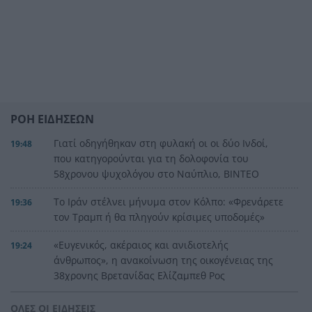
ΡΟΗ ΕΙΔΗΣΕΩΝ
Γιατί οδηγήθηκαν στη φυλακή οι οι δύο Ινδοί,
19:48
που κατηγορούνται για τη δολοφονία του
58χρονου ψυχολόγου στο Ναύπλιο, ΒΙΝΤΕΟ
Το Ιράν στέλνει μήνυμα στον Κόλπο: «Φρενάρετε
19:36
τον Τραμπ ή θα πληγούν κρίσιμες υποδομές»
«Ευγενικός, ακέραιος και ανιδιοτελής
19:24
άνθρωπος», η ανακοίνωση της οικογένειας της
38χρονης Βρετανίδας Ελίζαμπεθ Ρος
Φρίκη στη Βραζιλία σκότωσαν 15χρονο
19:12
ΟΛΕΣ ΟΙ ΕΙΔΗΣΕΙΣ