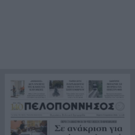
γίνει μητέρα
Χρηματιστήριο Αθηνών: Η Metlen άγγιξε τα 7
18:31
δισ. ευρώ – Οι κερδισμένοι και οι χαμένοι της
ημέρας
Ο Προμηθέας ανακοίνωσε την παραχώρηση του
18:24
Κομνιανίδη
Πέντε τόνοι κοκαΐνης κρυμμένοι σε πλοίο – Το
18:20
απίστευτο «κόλπο των πιθήκων» ΒΙΝΤΕΟ
Πύραυλος της SpaceX «καρφώθηκε» στη Σελήνη
18:18
– Η πρόσκρουση με 8.690 χλμ./ώρα που άνοιξε
νέο κρατήρα
Ο Λάκης Γαβαλάς έγινε 74 και το γιόρτασε όπως
18:09
μόνο εκείνος ξέρει
Γαλλία: Ένα τηλεφώνημα, ένας δήθεν κούριερ
17:58
και λεία 1,1 εκατ. ευρώ – Η απάτη που άδειασε