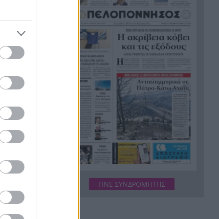
Σύμη: Εντοπίστηκε σορός
21:02
άνδρα στον Πανορμίτη –
Πιθανότατα ανήκει στον
αγνοούμενο Γερμανό τουρίστα
Συμφωνία Ιράν – Ομάν για νέα
20:51
ναυτιλιακή διαδρομή στα
Στενά του Ορμούζ
Ήττα-αποκλεισμός για την
20:38
Εθνική Nέων Γυναικών στο
Ευρωπαϊκό
Δικαστικό μπλόκο στους
20:33
αι και
δασμούς Τραμπ:
Επιστρέφονται 100
δισεκατομμύρια δολάρια σε
ΓΙΝΕ ΣΥΝΔΡΟΜΗΤΗΣ
επιχειρήσεις
Αιγιάλεια: Ήρθαν από τη
20:25