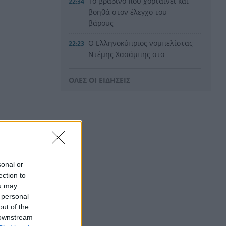
Το βραδινό που χορταίνει και
22:34
βοηθά στον έλεγχο του
βάρους
Ο Ελληνοκύπριος νομπελίστας
22:23
Ντέμης Χασάμπης στο
«τιμόνι» της Google AI
ΟΛΕΣ ΟΙ ΕΙΔΗΣΕΙΣ
HELLENiQ ENERGY: Έως 25
22:15
εκατ. ευρώ για έργα
αποκατάστασης στις
πυρόπληκτες περιοχές
Οι ξηροί καρποί που αξίζει να
22:06
βάλεις στη διατροφή σου αν
θέλεις να επενδύσεις στη
sonal or
μακροζωία
ection to
ou may
Ηλεκτρική διασύνδεση
21:53
 personal
Ελλάδας – Κύπρου: Μπήκε η
out of the
Meridiam στο έργο του ΑΔΜΗΕ
 downstream