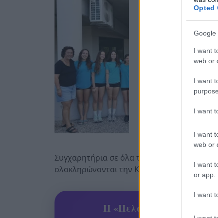
Opted 
Google 
I want t
web or d
I want t
purpose
I want 
I want t
web or d
Συγχαρητήρια σε όλα τα παιδιά και την πρ
I want t
ολοκληρώνονται την Κυριακή.
or app.
I want t
Η «Πελοπόννησος» και το
I want t