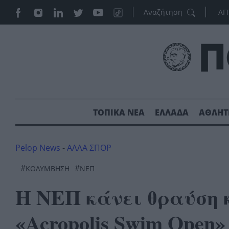
ΑΓ
ΤΟΠΙΚΑ ΝΕΑ
ΕΛΛΑΔΑ
ΑΘΛΗΤ
Pelop News
-
ΑΛΛΑ ΣΠΟΡ
#
#
ΚΟΛΎΜΒΗΣΗ
ΝΕΠ
Η ΝΕΠ κάνει θραύση κ
«Acropolis Swim Open»