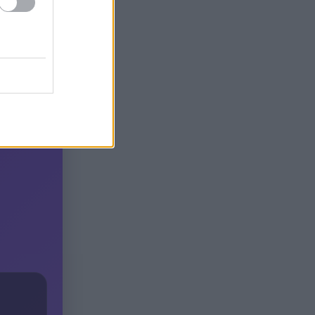
Βρετανία για μια νέα ζωή και
η πυρκαγιά τους άφησε στο
δρόμο!
Φωτιά Αττικοβοιωτία: Όλα τα
20:13
μέτρα στήριξης για τους
πυρόπληκτους – Τα ποσά των
επιδομάτων και η στεγαστική
συνδρομή