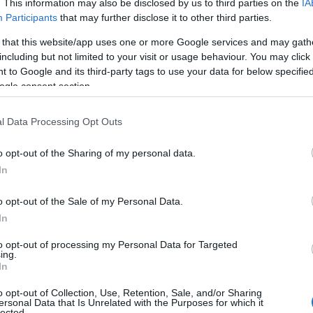
. This information may also be disclosed by us to third parties on the
IA
Participants
that may further disclose it to other third parties.
 that this website/app uses one or more Google services and may gath
including but not limited to your visit or usage behaviour. You may click 
 to Google and its third-party tags to use your data for below specifi
ogle consent section.
γκορασίδα Α΄) ήταν 1η στην ηλικιακή της κατηγορία στα 80
τηγορία στα 1500μ. με 18:22.45, ο Άγγελος Καρακάσης (Παίδ
l Data Processing Opt Outs
ελ. με χρόνο 08:49.35 και 5ος στην ηλικιακή του κατηγορία
o opt-out of the Sharing of my personal data.
ροκρίθηκε στον C τελικό των 200μ. πρόσθ. και ήταν 8η (6η
In
, ενώ στα 50μ. πρ. έκανε 35.91, η Δήμητρα Κωνσταντάτου (
ο στα 200μ. ύπτ. όσο και στα 50μ. με χρόνους 02:34.67 & 32
o opt-out of the Sale of my Personal Data.
Β΄) προκρίθηκε και στον C τελικό των 50μ. πετ. όπου με χρ
In
.03. Τέλος και η Αποστολία Σκούτα (Νέα Γυναίκα) που φέτος
αθλήτρια που προπονείται διαχρονικά με τη ΝΕΠ, είχε καλ
to opt-out of processing my Personal Data for Targeted
ing.
 τόσο των 50μ. όσο και των 100μ. πετ. και ήταν 4η στον έν
In
στοιχα.
o opt-out of Collection, Use, Retention, Sale, and/or Sharing
ersonal Data that Is Unrelated with the Purposes for which it
lected.