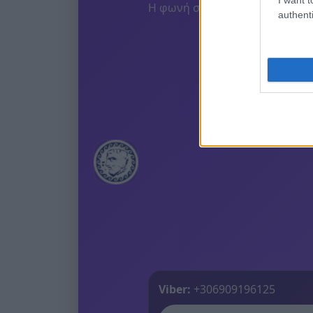
Η φωνή σου έχει δύναμη – στεί
authenti
Viber:
+306909196125