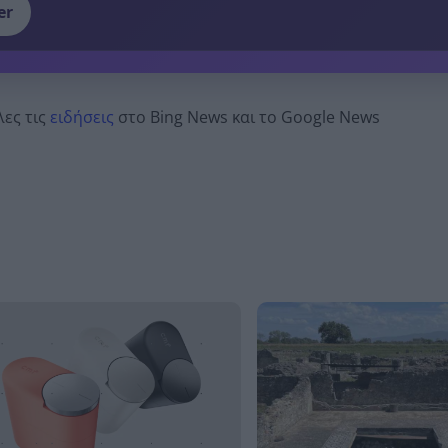
er
λες τις
ειδήσεις
στο Bing News και το Google News