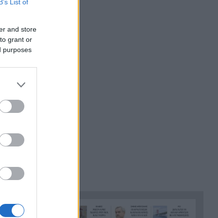
B’s List of
Η Σκόπελος στους κορυφαίους
21:45
κινηματογραφικούς
er and store
προορισμούς της Μεσογείου
to grant or
Πώς το φαγόπυρο μπορεί να
ed purposes
21:37
συμβάλει στον έλεγχο του
βάρους
0μ. ελ. με
ας) ήταν
Συναγερμός στη Βόρεια
21:27
 στα 1500μ.
Καρολίνα: Πολλοί νεκροί σε
 στην
μαζικούς πυροβολισμούς
Παγκορασίδα
.53
Κέρκυρα: Ο κρυμμένος
21:20
«σκουπιδότοπος» κάτω από τη
όνο 24.94
θάλασσα, συγκλονιστικές
 αγωνίζεται
υποβρύχιες εικόνες
ή παρουσία
αν και 6η
Το απόλυτο summer roadtrip
21:12
από την άγρια Μάνη στην
καστροπολιτεία της
Μονεμβασίας