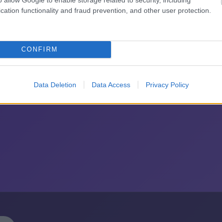
λε παράπονα, καταγγελίες ή ιδέες για τη γειτονιά σου.
cation functionality and fraud prevention, and other user protection.
CONFIRM
Data Deletion
Data Access
Privacy Policy