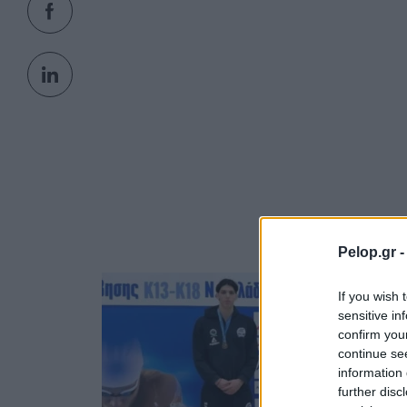
Pelop.gr 
If you wish 
sensitive in
confirm you
continue se
information 
further disc