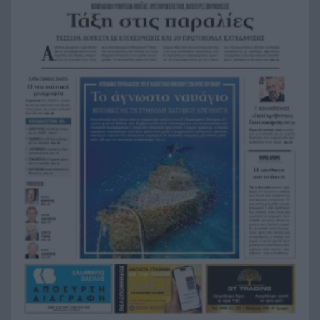
Η Ελλάδα θα διεκδικήσει την 9η θέση στο
19:36
Παγκόσμιο πρωτάθλημα Παίδων
Τεσσάρων χρονών παιδί βρέθηκε νεκρό σε
19:24
πισίνα στην Πάρο, ανείπωτη τραγωδία
Μπαράζ συλλήψεων για ναρκωτικά σε Κέρκυρα
19:12
και Λευκάδα
Στον Αστακό ολοκληρώνεται το Ράλι Ιονίου
19:04