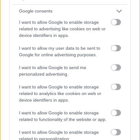
Η Apple αποφασίζει ποιος μένει και ποιος φεύγει και
Google consents
οι κανόνες δεν είναι ίδιοι για όλους
I want to allow Google to enable storage
related to advertising like cookies on web or
device identifiers in apps.
I want to allow my user data to be sent to
Google for online advertising purposes.
I want to allow Google to send me
personalized advertising.
I want to allow Google to enable storage
related to analytics like cookies on web or
Η Γιορτή Θράψαλου στην Αβυθο με γεύση και χορό
device identifiers in apps.
ΦΩΤΟ
I want to allow Google to enable storage
related to functionality of the website or app.
I want to allow Google to enable storage
related to personalization.