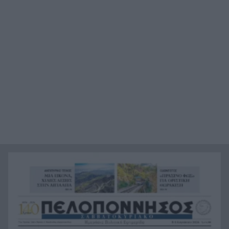
Αυτή είναι η μαρμελάδα που ανακλήθηκε από
20:48
τον ΕΦΕΤ, ο λόγος
Χαμάς: Παραμένει έτοιμη να εφαρμόσει το
20:36
ειρηνευτικό σχέδιο των ΗΠΑ για τη Γάζα
Φιστίκια: 6 οφέλη για καρδιά, έντερο και
20:24
σάκχαρο – Τι δείχνουν οι μελέτες
«Ας αναπαυτεί εν ειρήνη», Ρεάλ, Μπαρτσελόνα
20:12
και Ομοσπονδία Αργεντινής για τον χαμό του
πατέρα του Μέσι
Οι πνιγμοί είναι συνήθως «βουβοί»: Η
20:00
διασώστρια Δήμητρα Παναγιωτοπούλου για τις
εμπειρίες και το απαιτητικό της επάγγελμα
«Λένε προδότες και πληρωμένους όσους
19:48
αποχωρούν», διαζύγιο με αιχμές στο κόμμα
Καρυστιανού