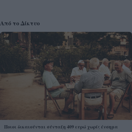
Από το Δίκτυο
Ποιοι δικαιούνται σύνταξη 409 ευρώ χωρίς ένσημα