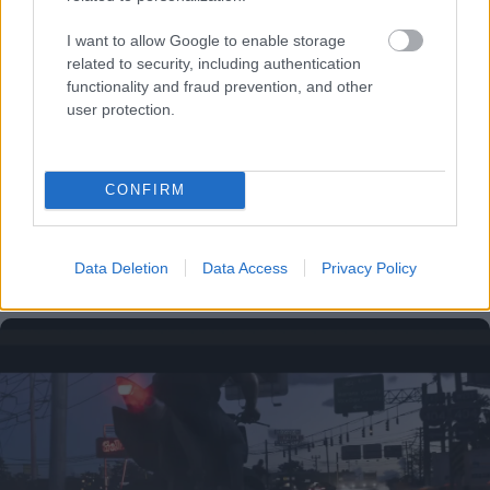
I want to allow Google to enable storage
related to security, including authentication
functionality and fraud prevention, and other
user protection.
CONFIRM
Το άθλημα της μακροζωίας: Χαρίζει έως και 5
Data Deletion
Data Access
Privacy Policy
επιπλέον χρόνια ζωής