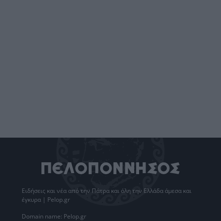
Ειδήσεις
και νέα από την
Πάτρα
και όλη την Ελλάδα άμεσα και
έγκυρα | Pelop.gr
Domain name: Pelop.gr