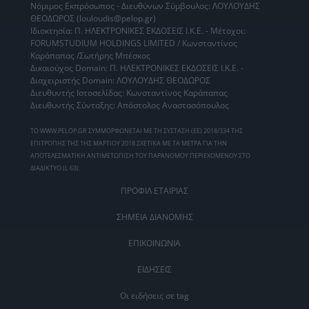
Νόμιμος Εκπρόσωπος - Διευθύνων Σύμβουλος: ΛΟΥΛΟΥΔΗΣ
ΘΕΟΔΩΡΟΣ (louloudis@pelop.gr)
Ιδιοκτησία: Π. ΗΛΕΚΤΡΟΝΙΚΕΣ ΕΚΔΟΣΕΙΣ Ι.Κ.Ε. - Μέτοχοι:
FORUMSTUDIUM HOLDINGS LIMITED / Κωνσταντίνος
Καράπαπας /Σωτήρης Μπέσκος
Δικαιούχος Domain: Π. ΗΛΕΚΤΡΟΝΙΚΕΣ ΕΚΔΟΣΕΙΣ Ι.Κ.Ε. -
Διαχειριστής Domain: ΛΟΥΛΟΥΔΗΣ ΘΕΟΔΩΡΟΣ
Διευθυντής Ιστοσελίδας: Κωνσταντίνος Καράπαπας
Διευθυντής Σύνταξης: Απόστολος Αναστασόπουλος
ΤΟ WWW.PELOP.GR ΣΥΜΜΟΡΦΩΝΕΤΑΙ ΜΕ ΤΗ ΣΥΣΤΑΣΗ (ΕΕ) 2018/334 ΤΗΣ
ΕΠΙΤΡΟΠΗΣ ΤΗΣ 1ΗΣ ΜΑΡΤΙΟΥ 2018 ΣΧΕΤΙΚΑ ΜΕ ΤΑ ΜΕΤΡΑ ΓΙΑ ΤΗΝ
ΑΠΟΤΕΛΕΣΜΑΤΙΚΗ ΑΝΤΙΜΕΤΩΠΙΣΗ ΤΟΥ ΠΑΡΑΝΟΜΟΥ ΠΕΡΙΕΧΟΜΕΝΟΥ ΣΤΟ
ΔΙΑΔΙΚΤΥΟ (L 63).
ΠΡΟΦΙΛ ΕΤΑΙΡΙΑΣ
ΣΗΜΕΙΑ ΔΙΑΝΟΜΗΣ
ΕΠΙΚΟΙΝΩΝΙΑ
ΕΙΔΗΣΕΙΣ
Οι ειδήσεις σε tag