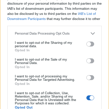
disclosure of your personal information by third parties on the
IAB’s list of downstream participants. This information may
also be disclosed by us to third parties on the
IAB’s List of
Downstream Participants
that may further disclose it to other
third parties.
Please note that this website/app uses one or more Google
Personal Data Processing Opt Outs
services and may gather and store information including but
not limited to your visit or usage behaviour. You may click to
I want to opt-out of the Sharing of my
Frozen yogurt ή παγωτό; Ποιο είναι τελικά πιο υγιεινό
personal data.
grant or deny consent to Google and its third-party tags to
Opted In
use your data for below specified purposes in below Google
consent section.
I want to opt-out of the Sale of my
Personal Data.
Opted In
I want to opt-out of processing my
Personal Data for Targeted Advertising.
Opted In
I want to opt-out of Collection, Use,
Retention, Sale, and/or Sharing of my
Personal Data that Is Unrelated with the
Purposes for which it was collected.
Opted Out