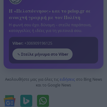
Η «Πελοπόννησος» και το pelop.gr σε
ανοιχτή γραμμή με τον Πολίτη
Η φωνή σου έχει δύναμη – στείλε παράπονα,
καταγγελίες ή ιδέες για τη γειτονιά σου.
Viber:
+306909196125
Στείλε μήνυμα στο Viber
Ακολουθήστε μας για όλες τις
ειδήσεις
στο Bing News
και το Google News