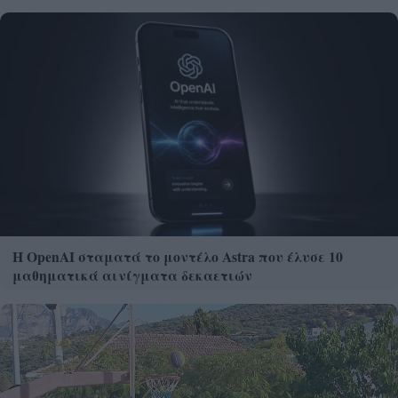
Η OpenAI σταματά το μοντέλο Astra που έλυσε 10
μαθηματικά αινίγματα δεκαετιών