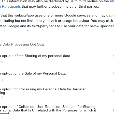
. This information may also be disclosed by us to third parties on the
IA
Participants
that may further disclose it to other third parties.
ται στους Ηλείους ως
«Αγαπητοί μου Συμπατριώται»
και 
ει,
«
ἐγεννήθην κα
ὶ
ἔμαθα τ
ὰ πρ
ῶτα γράμματα, ε
ἰς τ
ὰ Λεχαι
 that this website/app uses one or more Google services and may gath
ς, μετακινείται από την προσωπική αναφορά στην ουσία.
«Τ
including but not limited to your visit or usage behaviour. You may click 
σημειώνει. Μια φράση απλή, που ακούγεται και σήμερα σαν
 to Google and its third-party tags to use your data for below specifi
ogle consent section.
 εκπροσωπεί ή επιθυμεί να εκπροσωπήσει τους Ηλείους π
χε μελετήσει
«
ἐπ
ὶ τόπου κα
ὶ μ
ὲ πόνον»
και τα εντάσσει στο
«
Ἡ
l Data Processing Opt Outs
α της επιστολής. Εγγειοβελτιωτικά έργα, αντιπλημμυρική π
ας, φθηνό κόστος, αγροτική πίστη, κοινωνική ασφάλιση. Α
o opt-out of the Sharing of my personal data.
στεί ότι αυτά ανήκουν μόνο στο 1956.
In
τική. Ο συντάκτης μιλά για
«
ἐγγειοβελτιωτικ
ὰ
ἔργα»
και δι
o opt-out of the Sale of my Personal Data.
μυρικ
ὰ
ἔργα» και «
ἡ
ἄρδευσις»
.
Στο επίκεντρο βρίσκεται ο 
In
βληθεί
«
ἀπ
ὸ πηγ
ὴν δυστυχίας κα
ὶ ζημι
ῶν ε
ἰς πηγ
ὴν πλούτου κα
ὶ 
 Ένας τόπος με προικισμένη γη, νερό, παραγωγή και ανθρ
to opt-out of processing my Personal Data for Targeted
ing.
νόητα. Σωστή διαχείριση υδάτων, συντήρηση δικτύων,
In
ΤΟΕΒ και έργα που δεν θα αναγγέλλονται απλώς αλλά θα
o opt-out of Collection, Use, Retention, Sale, and/or Sharing
ersonal Data that Is Unrelated with the Purposes for which it
lected.