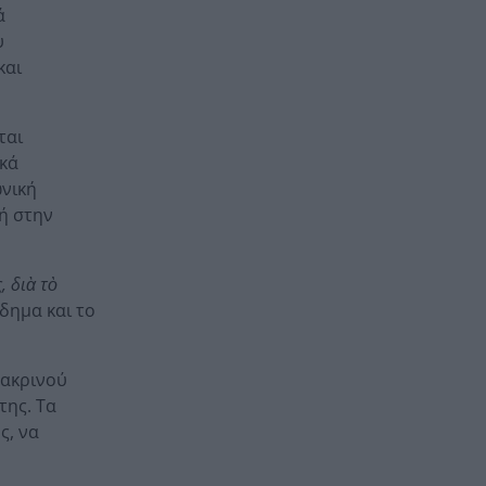
ά
υ
και
ται
ικά
ωνική
νή στην
, δι
ὰ τ
ὸ
δημα και το
μακρινού
της. Τα
ς, να