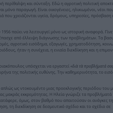
κή περίθαλψη και σύνταξη. Εδώ η αγροτική πολιτική αποκτ
ι μόνο παραγωγή. Είναι οικογένειες, ηλικιωμένοι, νέοι πο
ιά που χρειάζονται υγεία, δρόμους, υπηρεσίες, πρόσβαση 
υ 1956 παύει να λειτουργεί μόνο ως ιστορική αναφορά. Γίνε
ν έπασχε από έλλειψη διάγνωσης των προβλημάτων. Τα βασ
ομές, αγροτικό εισόδημα, εξαγωγές, χρηματοδότηση, κοιν
ριόδους, ήταν η συνέχεια, η ενιαία διεκδίκηση και η επιμο
υριακόπουλος υπόσχεται να εργαστεί
«δι
ὰ τ
ὰ προβλήματά σας
ρήνα της πολιτικής ευθύνης. Την καθημερινότητα, το εισό
εί απλώς ως ντοκουμέντο μιας προεκλογικής περιόδου του 
ιας μακράς εκκρεμότητας. Η Ηλεία γνώριζε τα προβλήματά 
 κατάφερε, όμως, στον βαθμό που απαιτούσαν οι ανάγκες τη
ηση, τη διεκδίκηση σε δεσμευτικό σχέδιο και το σχέδιο σε