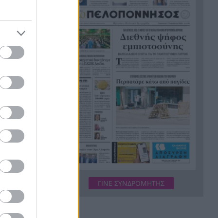
Κουκ
Η μεγάλη ιστορία του
21:12
παπαγάλου που κλάπηκε το
2017 και βρέθηκε μετά από 9
χρόνια
Φρίκη στην Κρήτη: Τουρίστας
21:00
ρωτούσε πόσο να πληρώσει
για να ασελγήσει σε 10χρονο
κορίτσι
Πιάστηκε στα πράσα με 106
20:49
συσκευασίες χασίς σε
προαύλιο σχολείου στο
Μαρούσι
Μαγνησία: «Aκυβέρνητο»
20:39
ας
ΓΙΝΕ ΣΥΝΔΡΟΜΗΤΗΣ
φορτηγό έκοψε στύλο
ο ρύζι.
ηλεκτροδότησης και
ά, τρόφιμα
προσέκρουσε σε πολυκατοικία
στατευθεί ο