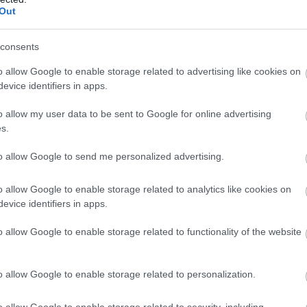
Out
consents
o allow Google to enable storage related to advertising like cookies on
evice identifiers in apps.
o allow my user data to be sent to Google for online advertising
s.
to allow Google to send me personalized advertising.
o allow Google to enable storage related to analytics like cookies on
evice identifiers in apps.
o allow Google to enable storage related to functionality of the website
ή παραγωγή. Η επιστολή ζητά
«
ἐξασφάλισιν τιμ
ῶν ασφαλεί
ς. Τότε η αναφορά γινόταν στη σταφίδα, στο βαμβάκι και στ
o allow Google to enable storage related to personalization.
κηπευτικά, δημητριακά, λάδι, εσπεριδοειδή, γαλακτοκομικ
ο ερώτημα, όμως, παραμένει ουσιαστικά ίδιο. Πώς θα προ
o allow Google to enable storage related to security, including