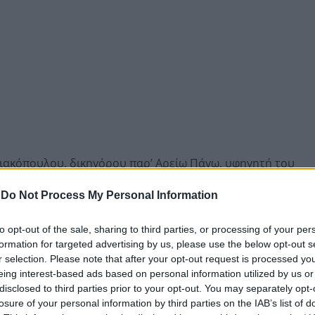
ιακόπουλου, δικηγόρου παρ’ Αρείω Πάγω, υφηγητή του
της υπηρεσιακής κυβέρνησης Θεοτόκη, 6.1–24.3.1950, πρ
-
Do Not Process My Personal Information
12 Φεβρουαρίου 1956,
δεν αποτελεί απλώς ένα ενδιαφέρον
α, τηρουμένων των αναλογιών, επειδή πολλά από όσα περιγ
ύμενα.
to opt-out of the sale, sharing to third parties, or processing of your per
formation for targeted advertising by us, please use the below opt-out s
άρτηση στα κοινωνικά δίκτυα, του Λεχαινίτη Παναγιώτη Κό
r selection. Please note that after your opt-out request is processed y
eing interest-based ads based on personal information utilized by us or
ένα παλιό κείμενο -επιστολή και, χωρίς να χρειάζονται 
disclosed to third parties prior to your opt-out. You may separately opt-
η. Η Ηλεία γνώριζε από τότε τι χρειαζόταν. Το είχε πει. Το
losure of your personal information by third parties on the IAB’s list of