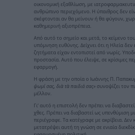
οικονομική εξαθλίωση, με ιατροφαρμακευτι
ανθρώπινο περιεχόμενο. Η ύπαιθρος δεν είνα
σκέφτονται αν θα μείνουν ή θα φύγουν, χωρ
καθημερινή αξιοπρέπεια.
Από αυτό το σημείο και μετά, το κείμενο το
υπόμνηση ευθύνης. Δείχνει ότι η Ηλεία δε
ζητήματα είχαν εντοπιστεί από νωρίς. Υποδ
προστασία. Αυτό που έλειψε, σε κρίσιμες πε
εφαρμογή.
Η φράση με την οποία ο Ιωάννης Π. Παπακ
ψωμί σας, δι
ὰ τ
ὰ παιδιά σας»
συνοψίζει τον πυ
μέλλον.
Γι’ αυτό η επιστολή δεν πρέπει να διαβαστ
χθες. Πρέπει να διαβαστεί ως υπενθύμιση μ
περιέγραφε. Τα κατέγραφε με ακρίβεια. Δεν
μετατρέψει αυτή τη γνώση σε ενιαία διεκδίκ
εφαρμοσμένη πολιτική.