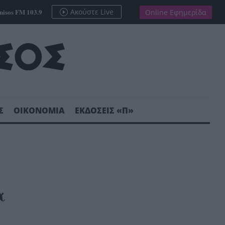
nisos FM 103.9
Ακούστε Live
Online Εφημερίδα
Σ
ΟΙΚΟΝΟΜΙΑ
ΕΚΔΟΣΕΙΣ «Π»
α