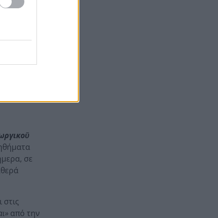
Στεφάνι Κορινθίας: Μεγάλη
20:28
φωτιά, ενισχυθήκαν οι
δυνάμεις, 11 εναέρια στη
ἐξαγωγ
ῆς»
μάχη της κατάσβεσης
 κόστος»
.
Σοκ στο μπάσκετ, πέθανε
20:12
ξαφνικά ο προπονητής
δευτικά
Δημήτρης Καρατσώρης
α τον
Πάτρα: Σοκ, πέθανε στο
20:00
Νοσοκομείο βρέφος μόλις 8
ημερών
εωργικο
ῦ
«Δεν υπάρχει κανένας λόγος
19:48
οηθήματα
να φοβόμαστε ή να
ήμερα, σε
αποφεύγουμε τη θάλασσα», η
αθερά
Μαρίνα Βερνίκου με
λαγοκέφαλο στο χέρι
 στις
αι»
από την