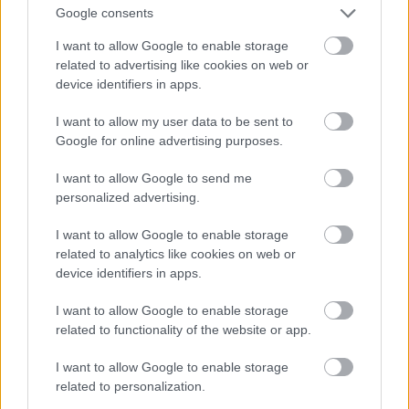
Ποιος αποφασίζει πραγματικά στην
Google consents
Τεχεράνη
I want to allow Google to enable storage
Παρότι οι εκτιμήσεις των αμερικανικών υπηρεσιών
related to advertising like cookies on web or
device identifiers in apps.
πληροφοριών δείχνουν ότι ο Χαμενεΐ συμμετέχει στη
διαμόρφωση της διαπραγματευτικής στρατηγικής του
I want to allow my user data to be sent to
Ιράν, πηγή που είναι ενήμερη για τις τελευταίες
Google for online advertising purposes.
πληροφορίες δήλωσε στο CNN ότι υπάρχουν ενδείξεις
πως βρίσκεται αρκετά μακριά από την καθημερινή
I want to allow Google to send me
διαδικασία λήψης αποφάσεων.
personalized advertising.
Σύμφωνα με την ίδια πηγή, ο νέος ανώτατος ηγέτης
I want to allow Google to enable storage
related to analytics like cookies on web or
είναι προσβάσιμος μόνο σποραδικά.
device identifiers in apps.
Ως αποτέλεσμα, ανώτεροι αξιωματούχοι του Σώματος
I want to allow Google to enable storage
των Φρουρών της Επανάστασης φαίνεται να
related to functionality of the website or app.
διευθύνουν τις καθημερινές επιχειρήσεις, σε
συνεργασία με τον πρόεδρο του ιρανικού
I want to allow Google to enable storage
Κοινοβουλίου, Μοχάμαντ Μπαγκέρ Γκαλιμπάφ.
related to personalization.