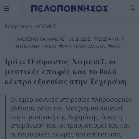
Pelop News
-
ΚΟΣΜΟΣ
#
#
#
#
ΜΟΤΖΤΑΜΠΑ ΧΑΜΕΝΕΪ
ΕΙΔΗΣΕΙΣ
ΤΕΧΕΡΆΝΗ
#
#
ΝΤΟΝΑΛΝΤ ΤΡΑΜΠ
ΙΡΆΝ ΤΕΛΕΥΤΑΊΑ ΝΈΑ
ΗΠΑ
Ιράν: Ο άφαντος Χαμενεΐ, οι
μυστικές επαφές και το θολό
κέντρο εξουσίας στην Τεχεράνη
Οι αμερικανικές υπηρεσίες πληροφοριών
βλέπουν ρόλο του Μοτζτάμπα Χαμενεΐ
στη στρατηγική της Τεχεράνης, όμως η
απομόνωσή του, οι τραυματισμοί του και
οι εσωτερικές ρωγμές του καθεστώτος