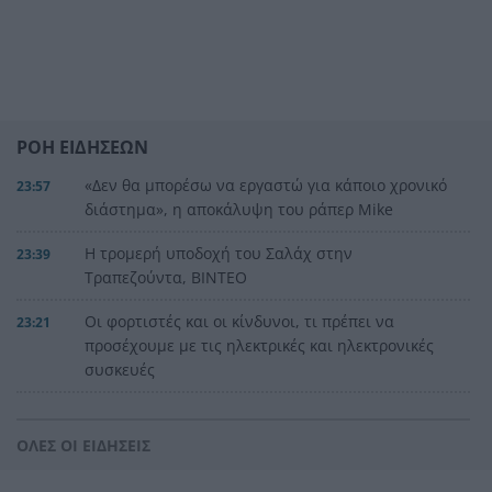
ΡΟΗ ΕΙΔΗΣΕΩΝ
«Δεν θα μπορέσω να εργαστώ για κάποιο χρονικό
23:57
διάστημα», η αποκάλυψη του ράπερ Mike
Η τρομερή υποδοχή του Σαλάχ στην
23:39
Τραπεζούντα, ΒΙΝΤΕΟ
Οι φορτιστές και οι κίνδυνοι, τι πρέπει να
23:21
προσέχουμε με τις ηλεκτρικές και ηλεκτρονικές
συσκευές
Στην Αθήνα η 46χρονη που κατηγορείται για
23:02
συμμετοχή στην τραγωδία της Marfin
ΟΛΕΣ ΟΙ ΕΙΔΗΣΕΙΣ
Ο ΠΑΟΚ τα έκανε θάλασσα και τώρα τρέχει
22:56