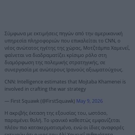
Σύμφωνα με εκτιμήσεις πηγών από την αμερικανική
υπηρεσία πληροφοριών που επικαλείται το CNN, ο
νέος ανώτατος ηγέτης της χώρας, Μοτζτάμπα Χαμενεΐ,
φαίνεται να διαδραματίζει κρίσιμο ρόλο στη
διαμόρφωση της πολεμικής στρατηγικής, σε
συνεργασία με ανώτερους Ιρανούς αξιωματούχους.
CNN: Intelligence estimates that Mojtaba Khamenei is
involved in crafting the war strategy
— First Squawk (@FirstSquawk)
May 9, 2026
Η ακριβής έκταση της εξουσίας του, ωστόσο,
παραμένει θολή. Το ιρανικό καθεστώς εμφανίζεται
πλέον πιο κατακερματισμένο, ενώ οι ίδιες αναφορές
εκτιμούν ότι ο γιος του Αλί Χαμενεΐ πιθανότατα