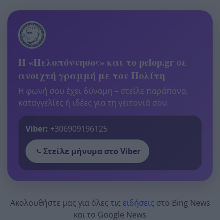
Η «Πελοπόννησος» και το pelop.gr σε
ανοιχτή γραμμή με τον Πολίτη
Η φωνή σου έχει δύναμη – στείλε παράπονα,
καταγγελίες ή ιδέες για τη γειτονιά σου.
Viber:
+306909196125
Στείλε μήνυμα στο Viber
Ακολουθήστε μας για όλες τις
ειδήσεις
στο Bing News
και το Google News