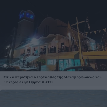
Με λαμπρότητα ο εορτασμός της Μεταμορφώσεως του
Σωτήρος στην Οβρυά ΦΩΤΟ