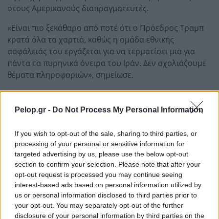
στους Αμερικανούς διαπραγματευτές.
«Είναι πιο ξεκάθαρο από ποτέ ότι ο Πρόεδρος Τραμπ
κρατά όλα τα χαρτιά, καθώς η ομάδα εθνικής
ασφάλειάς του εργάζεται για να τερματίσει μια για
πάντα τα πυρηνικά όνειρα του Ιράν. Δεν σχολιάζουμε
θέματα πληροφοριών», σημείωσε.
Τραμπ: «Πολύ πιθανή» συμφωνία με το Ιράν, τι λέει η
Τεχεράνη
Pelop.gr -
Do Not Process My Personal Information
Το κατακερματισμένο καθεστώς και
If you wish to opt-out of the sale, sharing to third parties, or
το αδιέξοδο στις συνομιλίες
processing of your personal or sensitive information for
targeted advertising by us, please use the below opt-out
Αναλυτές φοβούνται ότι η σύγκρουση μπορεί να
section to confirm your selection. Please note that after your
εξελιχθεί σε δοκιμασία αντοχής, με τις δύο πλευρές να
opt-out request is processed you may continue seeing
προσπαθούν να αντέξουν περισσότερο την πίεση, ενώ
interest-based ads based on personal information utilized by
η ανάγκη επιστροφής στις διαπραγματεύσεις
us or personal information disclosed to third parties prior to
παραμένει.
your opt-out. You may separately opt-out of the further
disclosure of your personal information by third parties on the