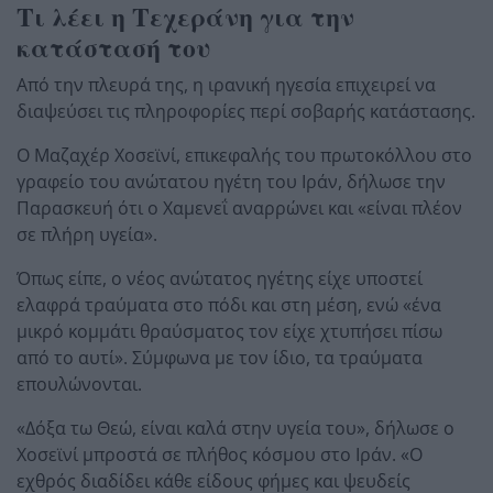
Τι λέει η Τεχεράνη για την
κατάστασή του
Από την πλευρά της, η ιρανική ηγεσία επιχειρεί να
διαψεύσει τις πληροφορίες περί σοβαρής κατάστασης.
Ο Μαζαχέρ Χοσεϊνί, επικεφαλής του πρωτοκόλλου στο
γραφείο του ανώτατου ηγέτη του Ιράν, δήλωσε την
Παρασκευή ότι ο Χαμενεΐ αναρρώνει και «είναι πλέον
σε πλήρη υγεία».
Όπως είπε, ο νέος ανώτατος ηγέτης είχε υποστεί
ελαφρά τραύματα στο πόδι και στη μέση, ενώ «ένα
μικρό κομμάτι θραύσματος τον είχε χτυπήσει πίσω
από το αυτί». Σύμφωνα με τον ίδιο, τα τραύματα
επουλώνονται.
«Δόξα τω Θεώ, είναι καλά στην υγεία του», δήλωσε ο
Χοσεϊνί μπροστά σε πλήθος κόσμου στο Ιράν. «Ο
εχθρός διαδίδει κάθε είδους φήμες και ψευδείς