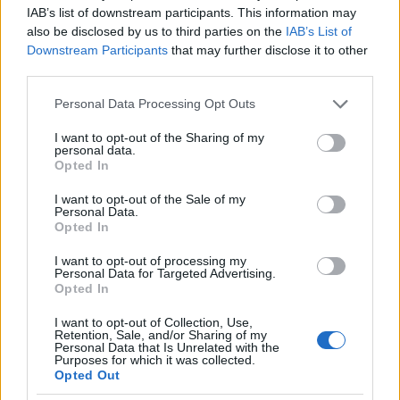
Η Τεχεράνη αναμενόταν έως το βράδυ της
IAB’s list of downstream participants. This information may
Παρασκευής να απαντήσει σε μονοσέλιδο προσχέδιο
also be disclosed by us to third parties on the
IAB’s List of
συμφωνίας που υπέβαλε η Ουάσινγκτον στο Πακιστάν.
Downstream Participants
that may further disclose it to other
third parties.
Ωστόσο, αυτό δεν συνέβη, ενώ ορισμένες πηγές
ανέφεραν ότι η απάντηση μπορεί να δοθεί την
Please note that this website/app uses one or more Google
Personal Data Processing Opt Outs
επόμενη εβδομάδα.
services and may gather and store information including but
not limited to your visit or usage behaviour. You may click to
I want to opt-out of the Sharing of my
Η αβεβαιότητα γύρω από την υγεία και τον πολιτικό
personal data.
grant or deny consent to Google and its third-party tags to
Opted In
ρόλο του Χαμενεΐ δυσκολεύει ακόμη περισσότερο τις
use your data for below specified purposes in below Google
προσπάθειες των διαπραγματευτών των ΗΠΑ και των
consent section.
I want to opt-out of the Sale of my
Personal Data.
συμμάχων τους.
Opted In
Ο υπουργός Εξωτερικών των ΗΠΑ, Μάρκο Ρούμπιο,
I want to opt-out of processing my
δήλωσε την Παρασκευή ότι «το σύστημα του Ιράν
Personal Data for Targeted Advertising.
Opted In
παραμένει εξαιρετικά κατακερματισμένο και είναι
δυσλειτουργικό», υπογραμμίζοντας ότι αυτό μπορεί
I want to opt-out of Collection, Use,
να λειτουργήσει ως εμπόδιο στις συνομιλίες.
Retention, Sale, and/or Sharing of my
Personal Data that Is Unrelated with the
Purposes for which it was collected.
Νετανιάχου: «Έτοιμοι για κάθε σενάριο με το Ιράν»
Opted Out