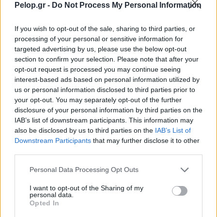
Pelop.gr -
Do Not Process My Personal Information
If you wish to opt-out of the sale, sharing to third parties, or
processing of your personal or sensitive information for
targeted advertising by us, please use the below opt-out
section to confirm your selection. Please note that after your
opt-out request is processed you may continue seeing
interest-based ads based on personal information utilized by
us or personal information disclosed to third parties prior to
your opt-out. You may separately opt-out of the further
disclosure of your personal information by third parties on the
Δάντης: Η εξομολόγηση για το «My Number One» – «Με
IAB’s list of downstream participants. This information may
πείραξε η αχαριστία»
also be disclosed by us to third parties on the
IAB’s List of
Downstream Participants
that may further disclose it to other
third parties.
Please note that this website/app uses one or more Google
Personal Data Processing Opt Outs
services and may gather and store information including but
not limited to your visit or usage behaviour. You may click to
I want to opt-out of the Sharing of my
personal data.
grant or deny consent to Google and its third-party tags to
Opted In
use your data for below specified purposes in below Google