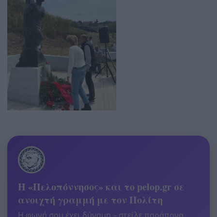
Η «Πελοπόννησος» και το pelop.gr σε
ανοιχτή γραμμή με τον Πολίτη
Η φωνή σου έχει δύναμη – στείλε παράπονα,