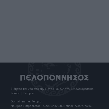
Ειδήσεις
και νέα από την
Πάτρα
και όλη την Ελλάδα άμεσα και
έγκυρα | Pelop.gr
Domain name: Pelop.gr
Νόμιμος Εκπρόσωπος - Διευθύνων Σύμβουλος: ΛΟΥΛΟΥΔΗΣ