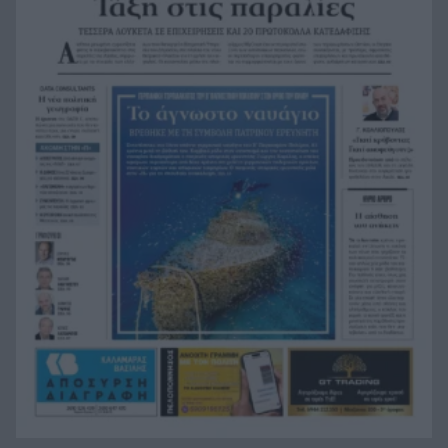
Χωροταξικό για τον Τουρισμό: Νέοι όροι για
16:44
ξενοδοχεία, βραχυχρόνιες μισθώσεις και
προστατευόμενες περιοχές
Κάνναβη, skunk, 90.000 ευρώ και τρεις
16:33
συλλήψεις στην Αττική, ΒΙΝΤΕΟ