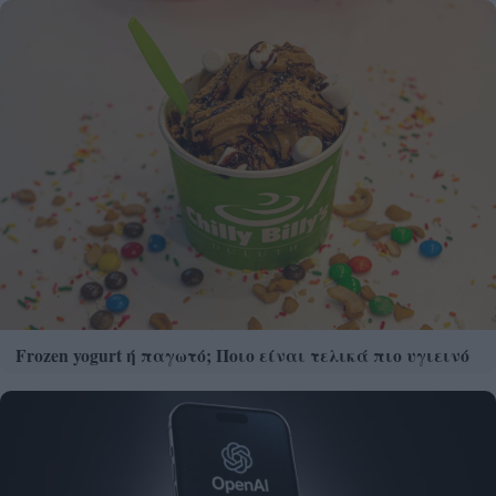
Frozen yogurt ή παγωτό; Ποιο είναι τελικά πιο υγιεινό