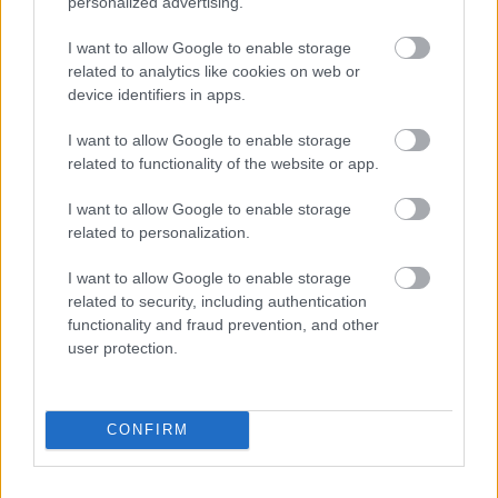
personalized advertising.
I want to allow Google to enable storage
Άνευ προηγουμένου τα pre orders του GTA 6
related to analytics like cookies on web or
device identifiers in apps.
I want to allow Google to enable storage
related to functionality of the website or app.
I want to allow Google to enable storage
related to personalization.
I want to allow Google to enable storage
related to security, including authentication
functionality and fraud prevention, and other
user protection.
Δωρεά απινιδωτή στην Κοινότητα Κουραμάδων
Κέρκυρας από την Π.Ε.Π.Ι.Ε.Θ
CONFIRM