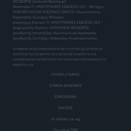
ΘΕΟΔΩΡΟΣ (louloudis@pelop.gr)
Ιδιοκτησία: Π. ΗΛΕΚΤΡΟΝΙΚΕΣ ΕΚΔΟΣΕΙΣ Ι.Κ.Ε. - Μέτοχοι:
FORUMSTUDIUM HOLDINGS LIMITED / Κωνσταντίνος
Καράπαπας /Σωτήρης Μπέσκος
Δικαιούχος Domain: Π. ΗΛΕΚΤΡΟΝΙΚΕΣ ΕΚΔΟΣΕΙΣ Ι.Κ.Ε. -
Διαχειριστής Domain: ΛΟΥΛΟΥΔΗΣ ΘΕΟΔΩΡΟΣ
Διευθυντής Ιστοσελίδας: Κωνσταντίνος Καράπαπας
Διευθυντής Σύνταξης: Απόστολος Αναστασόπουλος
ΤΟ WWW.PELOP.GR ΣΥΜΜΟΡΦΩΝΕΤΑΙ ΜΕ ΤΗ ΣΥΣΤΑΣΗ (ΕΕ) 2018/334 ΤΗΣ
ΕΠΙΤΡΟΠΗΣ ΤΗΣ 1ΗΣ ΜΑΡΤΙΟΥ 2018 ΣΧΕΤΙΚΑ ΜΕ ΤΑ ΜΕΤΡΑ ΓΙΑ ΤΗΝ
ΑΠΟΤΕΛΕΣΜΑΤΙΚΗ ΑΝΤΙΜΕΤΩΠΙΣΗ ΤΟΥ ΠΑΡΑΝΟΜΟΥ ΠΕΡΙΕΧΟΜΕΝΟΥ ΣΤΟ
ΔΙΑΔΙΚΤΥΟ (L 63).
ΠΡΟΦΙΛ ΕΤΑΙΡΙΑΣ
ΣΗΜΕΙΑ ΔΙΑΝΟΜΗΣ
ΕΠΙΚΟΙΝΩΝΙΑ
ΕΙΔΗΣΕΙΣ
Οι ειδήσεις σε tag
Περιοδικό TRIP