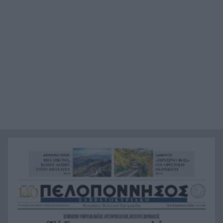
Κιλκίς: Φωτιά, επιχειρούν τρία αεροσκάφη, 28
17:43
πυροσβέστες, εθελοντές και 9 οχήματα
Αντόνιο Μπαντέρας: Γιατί άφησε το Χόλιγουντ
17:38
και επέστρεψε στη Μάλαγα
Τραγωδία, ανασύρθηκε νεκρός 43χρονος από τη
17:34
θάλασσα ανάμεσα σε Αγκίστρι και Αίγινα
Άντι Μπέρναμ: Η συγκινητική εξομολόγηση για
17:29
τον πατέρα του που πάσχει από Αλτσχάιμερ
«Κάτι θα κάνουμε στην Αθήνα»: Η Άννα Βίσση
17:22
άκουσε Τσιτσάνη στο Φισκάρδο και πήρε την
κάρτα της μπάντας
Στα ύψη το μοσχάρι: 28,4% ακριβότερο από τον
16:52
Δεκέμβριο του 2024
Έως τον Οκτώβριο η έξαρση των κρουσμάτων
16:50
για τον ιό του Δυτικού Νείλου