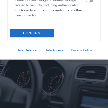
I want to allow Google to enable storage
related to security, including authentication
functionality and fraud prevention, and other
user protection.
Η εορτή της Μεταμόρφωσης στον Ψαθόπυργο ΦΩΤΟ
CONFIRM
Data Deletion
Data Access
Privacy Policy