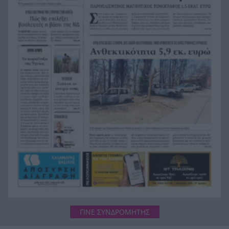
Κόκκινα τα 118 κτίρια στις 325 αυτοψίες των
20:12
πληγεισών περιοχών από τις καταστροφικές
πυρκαγιές
Η ανακοίνωση της ΕΑΠ για Βασιλάκο και
20:00
Μαμάση
Γιατί οδηγήθηκαν στη φυλακή οι οι δύο Ινδοί,
19:48
που κατηγορούνται για τη δολοφονία του
58χρονου ψυχολόγου στο Ναύπλιο, ΒΙΝΤΕΟ
ΓΙΝΕ ΣΥΝΔΡΟΜΗΤΗΣ