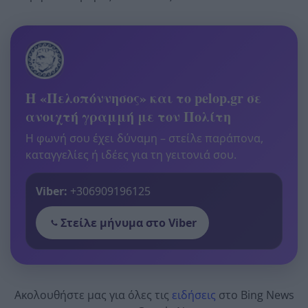
Η «Πελοπόννησος» και το pelop.gr σε
ανοιχτή γραμμή με τον Πολίτη
Η φωνή σου έχει δύναμη – στείλε παράπονα,
καταγγελίες ή ιδέες για τη γειτονιά σου.
Viber:
+306909196125
Στείλε μήνυμα στο Viber
Ακολουθήστε μας για όλες τις
ειδήσεις
στο Bing News