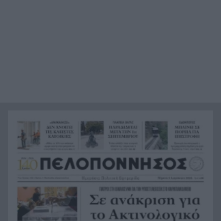
Ο καύσωνας λιώνει τους Σλοβάκους, ρεκόρ με
21:36
42,2 βαθμούς Κελσίου
Άρτα: Συνελήφθησαν ο διευθυντής κι ο τεχνικός
21:24
ασφαλείας του ΔΕΔΔΗΕ
Τραγικό περιστατικό, τράκαρε με αγριογούρουνο
21:12
στη Β. Εύβοια και έχασε τη ζωή του
Αλλάζουν τα πάντα στη Δανία λόγω της
21:00
τεχνικής νοημοσύνης, οι μαθητές θα
παρουσιάσουν προφορικά τις εργασίες τους
Το τελευταίο «αντίο» στην τελετή αποτέφρωσης
20:36
του συντονιστή που σκοτώθηκε μετά τη
σύγκρουση ελικοπτέρων στην Ψάθα, ΦΩΤΟ
Στιγμές αγωνίας και θρίλερ στο Αίγιο: Οδηγός
20:24
λεωφορείου έχασε τις αισθήσεις του και τη ζωή
του! ΦΩΤΟ