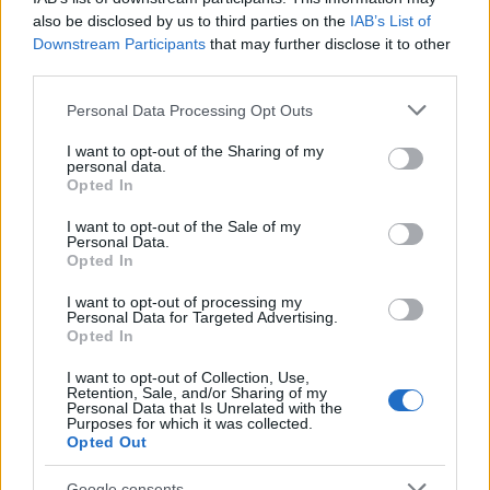
also be disclosed by us to third parties on the
IAB’s List of
Downstream Participants
that may further disclose it to other
third parties.
Please note that this website/app uses one or more Google
Personal Data Processing Opt Outs
services and may gather and store information including but
not limited to your visit or usage behaviour. You may click to
I want to opt-out of the Sharing of my
personal data.
grant or deny consent to Google and its third-party tags to
Opted In
use your data for below specified purposes in below Google
consent section.
I want to opt-out of the Sale of my
Personal Data.
Opted In
I want to opt-out of processing my
Personal Data for Targeted Advertising.
Τουρισμός για Ολους 2026: Τα SOS για να κερδίσετε το
Opted In
voucher διακοπών
I want to opt-out of Collection, Use,
Retention, Sale, and/or Sharing of my
Personal Data that Is Unrelated with the
Purposes for which it was collected.
Opted Out
Google consents