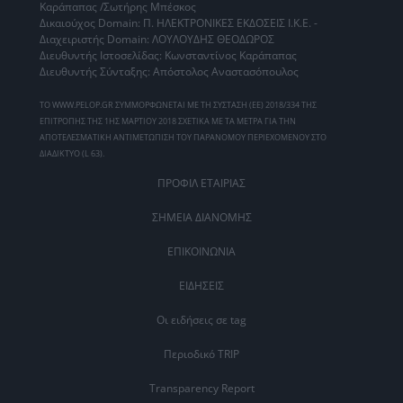
Καράπαπας /Σωτήρης Μπέσκος
Δικαιούχος Domain: Π. ΗΛΕΚΤΡΟΝΙΚΕΣ ΕΚΔΟΣΕΙΣ Ι.Κ.Ε. -
Διαχειριστής Domain: ΛΟΥΛΟΥΔΗΣ ΘΕΟΔΩΡΟΣ
Διευθυντής Ιστοσελίδας: Κωνσταντίνος Καράπαπας
Διευθυντής Σύνταξης: Απόστολος Αναστασόπουλος
ΤΟ WWW.PELOP.GR ΣΥΜΜΟΡΦΩΝΕΤΑΙ ΜΕ ΤΗ ΣΥΣΤΑΣΗ (ΕΕ) 2018/334 ΤΗΣ
ΕΠΙΤΡΟΠΗΣ ΤΗΣ 1ΗΣ ΜΑΡΤΙΟΥ 2018 ΣΧΕΤΙΚΑ ΜΕ ΤΑ ΜΕΤΡΑ ΓΙΑ ΤΗΝ
ΑΠΟΤΕΛΕΣΜΑΤΙΚΗ ΑΝΤΙΜΕΤΩΠΙΣΗ ΤΟΥ ΠΑΡΑΝΟΜΟΥ ΠΕΡΙΕΧΟΜΕΝΟΥ ΣΤΟ
ΔΙΑΔΙΚΤΥΟ (L 63).
ΠΡΟΦΙΛ ΕΤΑΙΡΙΑΣ
ΣΗΜΕΙΑ ΔΙΑΝΟΜΗΣ
ΕΠΙΚΟΙΝΩΝΙΑ
ΕΙΔΗΣΕΙΣ
Οι ειδήσεις σε tag
Περιοδικό TRIP
Transparency Report