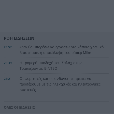
ΡΟΗ ΕΙΔΗΣΕΩΝ
«Δεν θα μπορέσω να εργαστώ για κάποιο χρονικό
23:57
διάστημα», η αποκάλυψη του ράπερ Mike
Η τρομερή υποδοχή του Σαλάχ στην
23:39
Τραπεζούντα, ΒΙΝΤΕΟ
Οι φορτιστές και οι κίνδυνοι, τι πρέπει να
23:21
προσέχουμε με τις ηλεκτρικές και ηλεκτρονικές
συσκευές
Στην Αθήνα η 46χρονη που κατηγορείται για
23:02
συμμετοχή στην τραγωδία της Marfin
ΟΛΕΣ ΟΙ ΕΙΔΗΣΕΙΣ