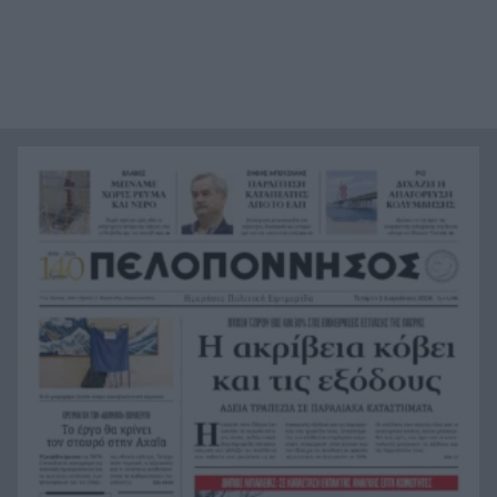
Περιμετρική Ναυπάκτου – Άμεσες παρεμβάσεις
πριν συμβεί τραγωδία»
Παντρεύτηκαν στα κρυφά η Τζίτζι Χαντίντ και ο
15:14
Μπράντλεϊ Κούπερ;
«Η Καρυάτιδα!» του Γιώργου Καπουτζίδη
15:10
έρχεται στην Πάτρα στις 27 Αυγούστου
Τι καταγγέλλει ο ΟΗΕ για τη θανατική ποινή στο
15:07
Ιράν: 56 εκτελέσεις και πάνω από 100 άνθρωποι
σε κίνδυνο
Παρέδωσαν τις υπογραφές ενάντια στην
14:56
απαγόρευση κολύμβησης στο Ρίο
Ο Βασίλης Χαραλαμπόπουλος επιστρέφει στην
14:40
Πάτρα με τον «Υπηρέτη δύο Αφεντάδων»
Εργαζόμενοι Πατραϊκής Χαρτοποιίας: Συνάντηση
14:31
στο Υπουργείο Εργασίας για τα δεδουλευμένα