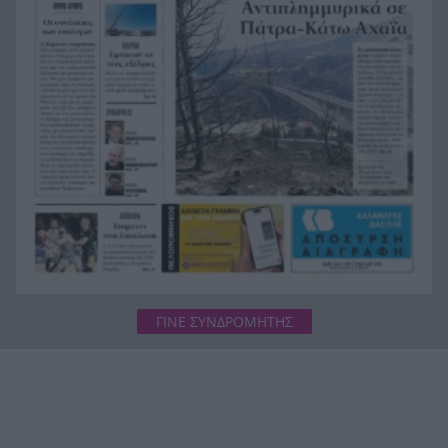
και την «ομηρία»
Δημογραφικό – Αποκέντρωση: Ποτέ δεν έχει γίνει
14:28
σοβαρή προσπάθεια αντιμετώπισης…
Μητσοτάκης: Σχέδιο αποκατάστασης για τις
14:23
πυρόπληκτες περιοχές – Στο επίκεντρο η Δυτική
Αττική
ΓΙΝΕ ΣΥΝΔΡΟΜΗΤΗΣ