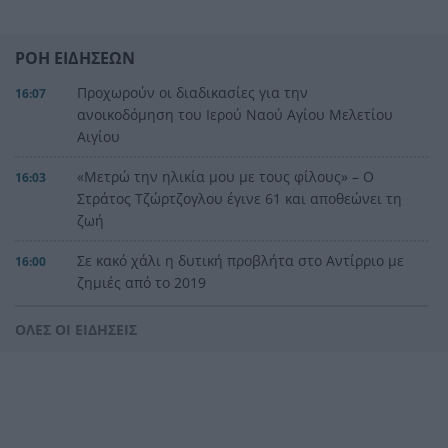
ΡΟΗ ΕΙΔΗΣΕΩΝ
Προχωρούν οι διαδικασίες για την
16:07
ανοικοδόμηση του Ιερού Ναού Αγίου Μελετίου
Αιγίου
«Μετρώ την ηλικία μου με τους φίλους» – Ο
16:03
Στράτος Τζώρτζογλου έγινε 61 και αποθεώνει τη
ζωή
Σε κακό χάλι η δυτική προβλήτα στο Αντίρριο με
16:00
ζημιές από το 2019
Έκρηξη στο αυτοκίνητο διευθυντή ρωσικών
15:56
ΟΛΕΣ ΟΙ ΕΙΔΗΣΕΙΣ
drones – Δίνει μάχη για τη ζωή του
ΠΑΣΕΒΙΠΕ: «Καμπανάκι» για το νέο χωροταξικό
15:52
της βιομηχανίας – Οι ανησυχίες για τις
επιχειρήσεις της Αχαΐας