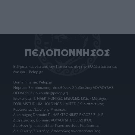
Ειδήσεις
και νέα από την
Πάτρα
και όλη την Ελλάδα άμεσα και
έγκυρα | Pelop.gr
Domain name: Pelop.gr
Νόμιμος Εκπρόσωπος - Διευθύνων Σύμβουλος: ΛΟΥΛΟΥΔΗΣ
ΘΕΟΔΩΡΟΣ (louloudis@pelop.gr)
Ιδιοκτησία: Π. ΗΛΕΚΤΡΟΝΙΚΕΣ ΕΚΔΟΣΕΙΣ Ι.Κ.Ε. - Μέτοχοι:
FORUMSTUDIUM HOLDINGS LIMITED / Κωνσταντίνος
Καράπαπας /Σωτήρης Μπέσκος
Δικαιούχος Domain: Π. ΗΛΕΚΤΡΟΝΙΚΕΣ ΕΚΔΟΣΕΙΣ Ι.Κ.Ε. -
Διαχειριστής Domain: ΛΟΥΛΟΥΔΗΣ ΘΕΟΔΩΡΟΣ
Διευθυντής Ιστοσελίδας: Κωνσταντίνος Καράπαπας
Διευθυντής Σύνταξης: Απόστολος Αναστασόπουλος