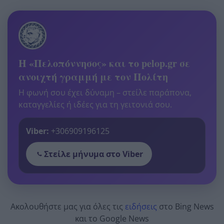
Η «Πελοπόννησος» και το pelop.gr σε
ανοιχτή γραμμή με τον Πολίτη
Η φωνή σου έχει δύναμη – στείλε παράπονα,
καταγγελίες ή ιδέες για τη γειτονιά σου.
Viber:
+306909196125
Στείλε μήνυμα στο Viber
Ακολουθήστε μας για όλες τις
ειδήσεις
στο Bing News
και το Google News