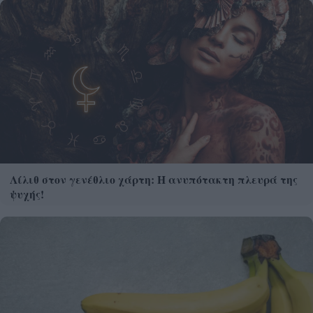
Λίλιθ στον γενέθλιο χάρτη: Η ανυπότακτη πλευρά της
ψυχής!