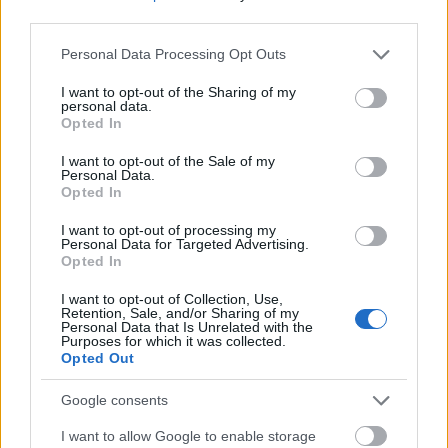
third parties.
Please note that this website/app uses one or more Google
Personal Data Processing Opt Outs
services and may gather and store information including but
not limited to your visit or usage behaviour. You may click to
I want to opt-out of the Sharing of my
personal data.
grant or deny consent to Google and its third-party tags to
Opted In
use your data for below specified purposes in below Google
consent section.
Ελαστικά & Καλοκαίρι: Πώς να ελέγξετε τα λάστιχα
I want to opt-out of the Sale of my
Personal Data.
σε 2 λεπτά πριν το ταξίδι
Opted In
I want to opt-out of processing my
Personal Data for Targeted Advertising.
Opted In
I want to opt-out of Collection, Use,
Retention, Sale, and/or Sharing of my
Personal Data that Is Unrelated with the
Purposes for which it was collected.
Opted Out
Google consents
I want to allow Google to enable storage