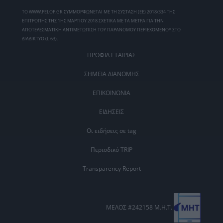
ΤΟ WWW.PELOP.GR ΣΥΜΜΟΡΦΩΝΕΤΑΙ ΜΕ ΤΗ ΣΥΣΤΑΣΗ (ΕΕ) 2018/334 ΤΗΣ
ΕΠΙΤΡΟΠΗΣ ΤΗΣ 1ΗΣ ΜΑΡΤΙΟΥ 2018 ΣΧΕΤΙΚΑ ΜΕ ΤΑ ΜΕΤΡΑ ΓΙΑ ΤΗΝ
ΑΠΟΤΕΛΕΣΜΑΤΙΚΗ ΑΝΤΙΜΕΤΩΠΙΣΗ ΤΟΥ ΠΑΡΑΝΟΜΟΥ ΠΕΡΙΕΧΟΜΕΝΟΥ ΣΤΟ
ΔΙΑΔΙΚΤΥΟ (L 63).
ΠΡΟΦΙΛ ΕΤΑΙΡΙΑΣ
ΣΗΜΕΙΑ ΔΙΑΝΟΜΗΣ
ΕΠΙΚΟΙΝΩΝΙΑ
ΕΙΔΗΣΕΙΣ
Οι ειδήσεις σε tag
Περιοδικό TRIP
Transparency Report
ΜΕΛΟΣ #242158 Μ.Η.Τ.