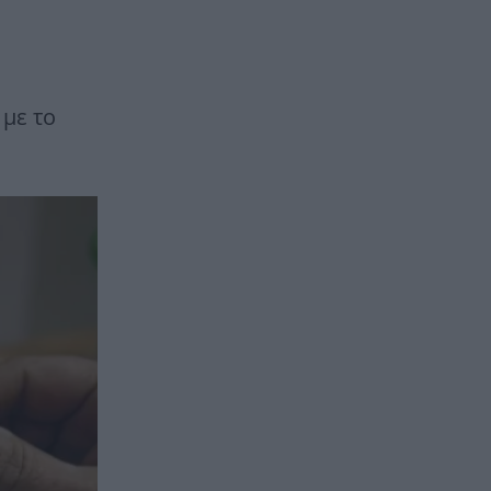
 με το