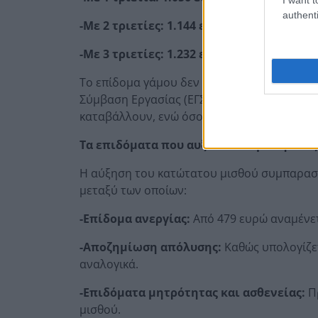
authenti
-Με 2 τριετίες: 1.144 ευρώ μεικτά
-Με 3 τριετίες: 1.232 ευρώ μεικτά
Το επίδομα γάμου δεν είναι υποχρεωτικό απ
Σύμβαση Εργασίας (ΕΓΣΣΕ). Αυτό σημαίνει 
καταβάλλουν, ενώ όσοι δεν την εφαρμόζουν
Τα επιδόματα που αυξάνονται με την αύ
Η αύξηση του κατώτατου μισθού συμπαρασύ
μεταξύ των οποίων:
-Επίδομα ανεργίας:
Από 479 ευρώ αναμένετ
-Αποζημίωση απόλυσης:
Καθώς υπολογίζετ
αναλογικά.
-Επιδόματα μητρότητας και ασθενείας:
Πρ
μισθού.