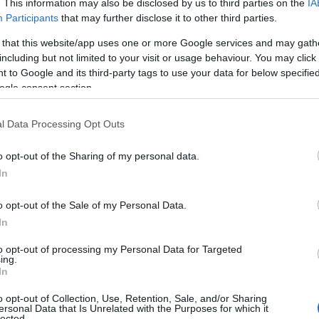
. This information may also be disclosed by us to third parties on the
IA
Participants
that may further disclose it to other third parties.
ρει προς τα πάνω και τις αποδοχές των εργαζομένων που
 (τριετίες).
 that this website/app uses one or more Google services and may gath
including but not limited to your visit or usage behaviour. You may click 
αι ως εξής:
 to Google and its third-party tags to use your data for below specifi
ogle consent section.
l Data Processing Opt Outs
o opt-out of the Sharing of my personal data.
In
o opt-out of the Sale of my Personal Data.
In
to opt-out of processing my Personal Data for Targeted
ing.
In
o opt-out of Collection, Use, Retention, Sale, and/or Sharing
ersonal Data that Is Unrelated with the Purposes for which it
lected.