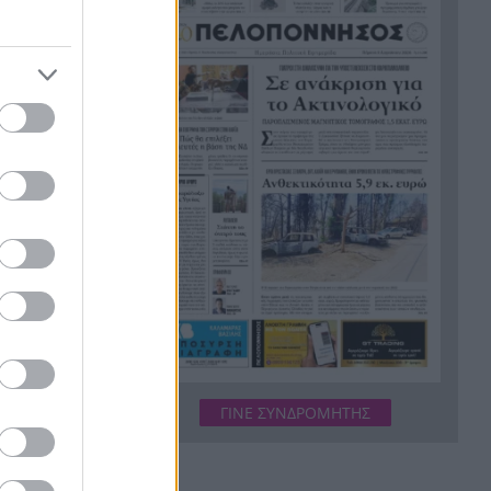
συντονιστή που σκοτώθηκε
μετά τη σύγκρουση
ελικοπτέρων στην Ψάθα,
ΦΩΤΟ
Στιγμές αγωνίας και θρίλερ
20:24
στο Αίγιο: Οδηγός λεωφορείου
έχασε τις αισθήσεις του και τη
ζωή του! ΦΩΤΟ
τε έχουν
Κόκκινα τα 118 κτίρια στις 325
20:12
αυτοψίες των πληγεισών
περιοχών από τις
καταστροφικές πυρκαγιές
αποδοχές
Η ανακοίνωση της ΕΑΠ για
20:00
Βασιλάκο και Μαμάση
ΓΙΝΕ ΣΥΝΔΡΟΜΗΤΗΣ
Γιατί οδηγήθηκαν στη φυλακή
19:48
οι οι δύο Ινδοί, που
κατηγορούνται για τη