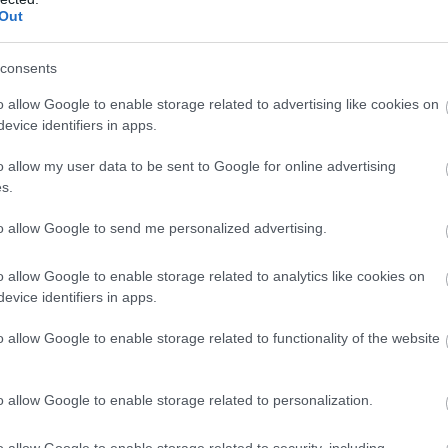
Out
consents
κτά
o allow Google to enable storage related to advertising like cookies on
μεικτά
evice identifiers in apps.
μεικτά
o allow my user data to be sent to Google for online advertising
s.
πληρώσει προϋπηρεσία πριν από το 2012,
καθώς από τό
 εργαζόμενους.
to allow Google to send me personalized advertising.
o allow Google to enable storage related to analytics like cookies on
evice identifiers in apps.
αύξηση 10% επί του βασικού μισθού, αυξάνει τις τελικές 
o allow Google to enable storage related to functionality of the website
αι ως εξής:
o allow Google to enable storage related to personalization.
o allow Google to enable storage related to security, including