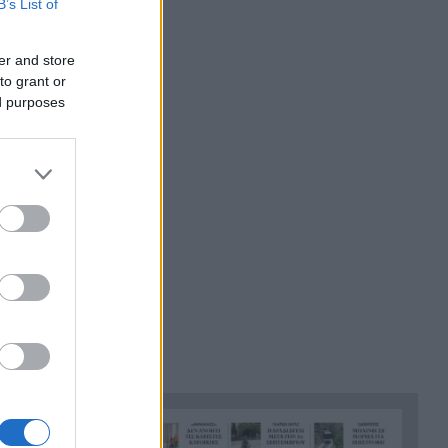
B’s List of
Ο καύσωνας λιώνει τους
21:36
Σλοβάκους, ρεκόρ με 42,2
er and store
βαθμούς Κελσίου
to grant or
ed purposes
Άρτα: Συνελήφθησαν ο
21:24
διευθυντής κι ο τεχνικός
ασφαλείας του ΔΕΔΔΗΕ
Τραγικό περιστατικό, τράκαρε
21:12
με αγριογούρουνο στη Β.
Εύβοια και έχασε τη ζωή του
Αλλάζουν τα πάντα στη Δανία
21:00
λόγω της τεχνικής
νοημοσύνης, οι μαθητές θα
παρουσιάσουν προφορικά τις
εργασίες τους
Το τελευταίο «αντίο» στην
20:36
τελετή αποτέφρωσης του