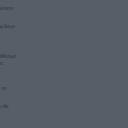
τώτατο
θα δουν
ιαθέσιμο
ις
 το
υ θα