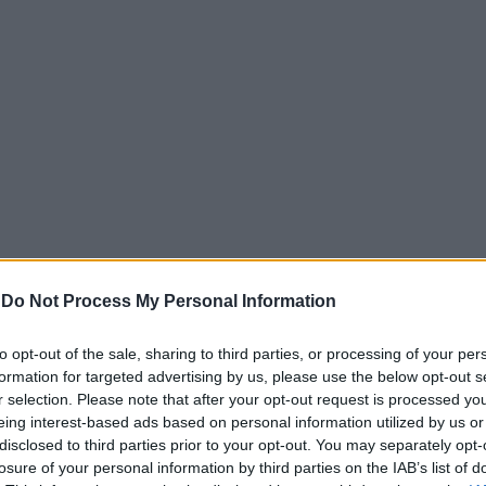
-
Do Not Process My Personal Information
αζόμενους στον ιδιωτικό τομέα
και εντάσσεται στον κυβ
σθών έως το 2027, όπου ο κατώτατος μισθός αναμένεται να
to opt-out of the sale, sharing to third parties, or processing of your per
formation for targeted advertising by us, please use the below opt-out s
r selection. Please note that after your opt-out request is processed y
 καθώς
επηρεάζει και μια σειρά από επιδόματα, όπως το
eing interest-based ads based on personal information utilized by us or
ί από 479 ευρώ στα 535-540 ευρώ.
disclosed to third parties prior to your opt-out. You may separately opt-
losure of your personal information by third parties on the IAB’s list of
τριετίες