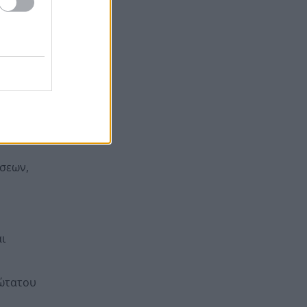
δολοφονία του 58χρονου
ψυχολόγου στο Ναύπλιο,
ΒΙΝΤΕΟ
Το Ιράν στέλνει μήνυμα στον
19:36
ογική
Κόλπο: «Φρενάρετε τον Τραμπ
να το
ή θα πληγούν κρίσιμες
υποδομές»
ώσεων,
ι
τώτατου