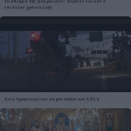
Το άθλημα της μακροζωίας: Χαρίζει έως και 5
επιπλέον χρόνια ζωής
Άνευ προηγουμένου τα pre orders του GTA 6