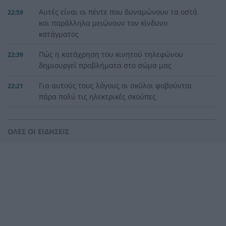
Αυτές είναι οι πέντε που δυναμώνουν τα οστά
22:59
και παράλληλα μειώνουν τον κίνδυνο
κατάγματος
Πώς η κατάχρηση του κινητού τηλεφώνου
22:39
δημιουργεί προβλήματα στο σώμα μας
Για αυτούς τους λόγους οι σκύλοι φοβούνται
22:21
πάρα πολύ τις ηλεκτρικές σκούπες
Ξυλοδαρμός Βρετανού στην Κρήτη από πέντε
22:00
νεαρούς νταήδες
ΟΛΕΣ ΟΙ ΕΙΔΗΣΕΙΣ
Ευρωπαϊκό πρωτάθλημα στίβου με Τεντόγλου,
21:55
Καραλή, Στεφανίδη, Ντρισμπιώτη, Τζένγκο
Η αβλεψία στην τραγωδία της Πάρου, έτσι έγινε
21:45
το μεγάλο κακό με τον πνιγμό του 4χρονου,
πολλά τα ερωτηματικά
Πάνω από ένα εκατ. ευρώ τα πρόστιμα από τις
21:36