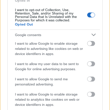
Opted In
Το 5ο Τουρνουά 3on3 στην Ακράτα – Παρών ο Γιώργος
I want to opt-out of Collection, Use,
Καραμέρος ΦΩΤΟ
Retention, Sale, and/or Sharing of my
Personal Data that Is Unrelated with the
Purposes for which it was collected.
Opted Out
Google consents
I want to allow Google to enable storage
related to advertising like cookies on web or
device identifiers in apps.
I want to allow my user data to be sent to
Google for online advertising purposes.
I want to allow Google to send me
personalized advertising.
I want to allow Google to enable storage
Frozen yogurt ή παγωτό; Ποιο είναι τελικά πιο υγιεινό
related to analytics like cookies on web or
device identifiers in apps.