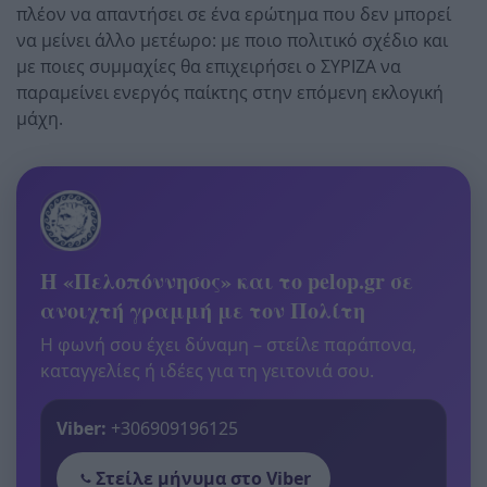
πλέον να απαντήσει σε ένα ερώτημα που δεν μπορεί
να μείνει άλλο μετέωρο: με ποιο πολιτικό σχέδιο και
με ποιες συμμαχίες θα επιχειρήσει ο ΣΥΡΙΖΑ να
παραμείνει ενεργός παίκτης στην επόμενη εκλογική
μάχη.
Η «Πελοπόννησος» και το pelop.gr σε
ανοιχτή γραμμή με τον Πολίτη
Η φωνή σου έχει δύναμη – στείλε παράπονα,
καταγγελίες ή ιδέες για τη γειτονιά σου.
Viber:
+306909196125
Στείλε μήνυμα στο Viber