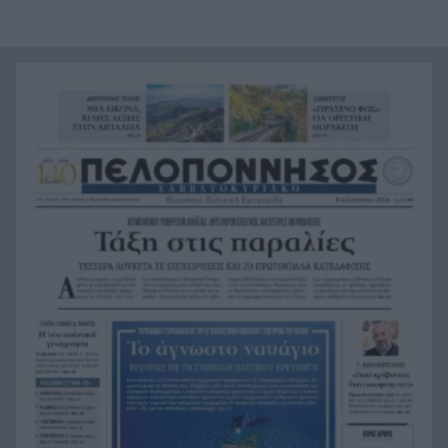
και Ομοσπονδία Αργεντινής για τον χαμό του
πατέρα του Μέσι
Οι πνιγμοί είναι συνήθως «βουβοί»: Η
20:00
διασώστρια Δήμητρα Παναγιωτοπούλου για τις
εμπειρίες και το απαιτητικό της επάγγελμα
«Λένε προδότες και πληρωμένους όσους
19:48
αποχωρούν», διαζύγιο με αιχμές στο κόμμα
Καρυστιανού
Η Ελλάδα θα διεκδικήσει την 9η θέση στο
19:36
Παγκόσμιο πρωτάθλημα Παίδων
Τεσσάρων χρονών παιδί βρέθηκε νεκρό σε
19:24
πισίνα στην Πάρο, ανείπωτη τραγωδία
Μπαράζ συλλήψεων για ναρκωτικά σε Κέρκυρα
19:12
και Λευκάδα
Στον Αστακό ολοκληρώνεται το Ράλι Ιονίου
19:04