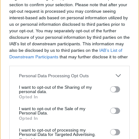
section to confirm your selection. Please note that after your
opt-out request is processed you may continue seeing
Η OpenAI σταματά το μοντέλο Astra που έλυσε 10
interest-based ads based on personal information utilized by
μαθηματικά αινίγματα δεκαετιών
us or personal information disclosed to third parties prior to
your opt-out. You may separately opt-out of the further
disclosure of your personal information by third parties on the
IAB’s list of downstream participants. This information may
also be disclosed by us to third parties on the
IAB’s List of
Downstream Participants
that may further disclose it to other
third parties.
Please note that this website/app uses one or more Google
Personal Data Processing Opt Outs
services and may gather and store information including but
not limited to your visit or usage behaviour. You may click to
I want to opt-out of the Sharing of my
personal data.
grant or deny consent to Google and its third-party tags to
Opted In
use your data for below specified purposes in below Google
consent section.
I want to opt-out of the Sale of my
Personal Data.
Opted In
I want to opt-out of processing my
Personal Data for Targeted Advertising.