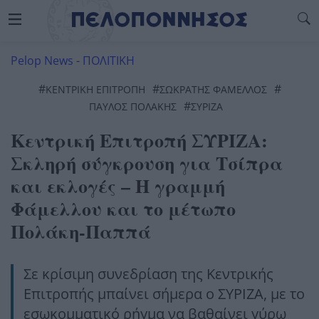
Pelop News
-
ΠΟΛΙΤΙΚΗ
#
#
#
ΚΕΝΤΡΙΚΉ ΕΠΙΤΡΟΠΉ
ΣΩΚΡΆΤΗΣ ΦΆΜΕΛΛΟΣ
#
ΠΑΎΛΟΣ ΠΟΛΆΚΗΣ
ΣΥΡΙΖΑ
Κεντρική Επιτροπή ΣΥΡΙΖΑ:
Σκληρή σύγκρουση για Τσίπρα
και εκλογές – Η γραμμή
Φάμελλου και το μέτωπο
Πολάκη-Παππά
Σε κρίσιμη συνεδρίαση της Κεντρικής
Επιτροπής μπαίνει σήμερα ο ΣΥΡΙΖΑ, με το
εσωκομματικό ρήγμα να βαθαίνει γύρω