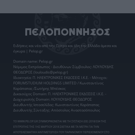
Ειδήσεις
και νέα από την
Πάτρα
και όλη την Ελλάδα άμεσα και
έγκυρα | Pelop.gr
Domain name: Pelop.gr
Νόμιμος Εκπρόσωπος - Διευθύνων Σύμβουλος: ΛΟΥΛΟΥΔΗΣ
ΘΕΟΔΩΡΟΣ (louloudis@pelop.gr)
Ιδιοκτησία: Π. ΗΛΕΚΤΡΟΝΙΚΕΣ ΕΚΔΟΣΕΙΣ Ι.Κ.Ε. - Μέτοχοι:
FORUMSTUDIUM HOLDINGS LIMITED / Κωνσταντίνος
Καράπαπας /Σωτήρης Μπέσκος
Δικαιούχος Domain: Π. ΗΛΕΚΤΡΟΝΙΚΕΣ ΕΚΔΟΣΕΙΣ Ι.Κ.Ε. -
Διαχειριστής Domain: ΛΟΥΛΟΥΔΗΣ ΘΕΟΔΩΡΟΣ
Διευθυντής Ιστοσελίδας: Κωνσταντίνος Καράπαπας
Διευθυντής Σύνταξης: Απόστολος Αναστασόπουλος
ΤΟ WWW.PELOP.GR ΣΥΜΜΟΡΦΩΝΕΤΑΙ ΜΕ ΤΗ ΣΥΣΤΑΣΗ (ΕΕ) 2018/334 ΤΗΣ
ΕΠΙΤΡΟΠΗΣ ΤΗΣ 1ΗΣ ΜΑΡΤΙΟΥ 2018 ΣΧΕΤΙΚΑ ΜΕ ΤΑ ΜΕΤΡΑ ΓΙΑ ΤΗΝ
ΑΠΟΤΕΛΕΣΜΑΤΙΚΗ ΑΝΤΙΜΕΤΩΠΙΣΗ ΤΟΥ ΠΑΡΑΝΟΜΟΥ ΠΕΡΙΕΧΟΜΕΝΟΥ ΣΤΟ