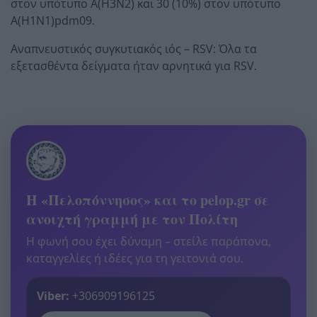
στον υπότυπο Α(Η3Ν2) και 30 (10%) στον υπότυπο
Α(Η1Ν1)pdm09.
Αναπνευστικός συγκυτιακός ιός – RSV: Όλα τα
εξετασθέντα δείγματα ήταν αρνητικά για RSV.
Η «Πελοπόννησος» και το pelop.gr σε
ανοιχτή γραμμή με τον Πολίτη
Η φωνή σου έχει δύναμη – στείλε παράπονα,
καταγγελίες ή ιδέες για τη γειτονιά σου.
Viber:
+306909196125