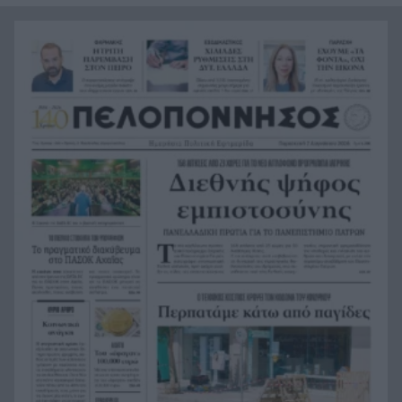
Η μεγάλη ιστορία του παπαγάλου που κλάπηκε
21:12
το 2017 και βρέθηκε μετά από 9 χρόνια
Φρίκη στην Κρήτη: Τουρίστας ρωτούσε πόσο να
21:00
πληρώσει για να ασελγήσει σε 10χρονο κορίτσι
Πιάστηκε στα πράσα με 106 συσκευασίες χασίς
20:49
σε προαύλιο σχολείου στο Μαρούσι
Μαγνησία: «Aκυβέρνητο» φορτηγό έκοψε στύλο
20:39
ηλεκτροδότησης και προσέκρουσε σε
πολυκατοικία
Στεφάνι Κορινθίας: Μεγάλη φωτιά, ενισχυθήκαν
20:28
οι δυνάμεις, 11 εναέρια στη μάχη της
κατάσβεσης
Σοκ στο μπάσκετ, πέθανε ξαφνικά ο προπονητής
20:12
Δημήτρης Καρατσώρης
Πάτρα: Σοκ, πέθανε στο Νοσοκομείο βρέφος
20:00