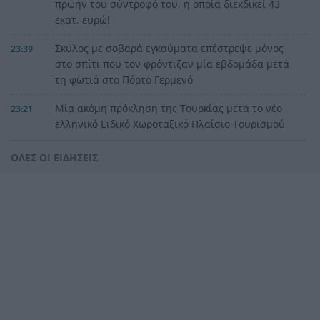
πρώην του σύντροφό του, η οποία διεκδικεί 43
εκατ. ευρώ!
Σκύλος με σοβαρά εγκαύματα επέστρεψε μόνος
23:39
στο σπίτι που τον φρόντιζαν μία εβδομάδα μετά
τη φωτιά στο Πόρτο Γερμενό
Μία ακόμη πρόκληση της Τουρκίας μετά το νέο
23:21
ελληνικό Ειδικό Χωροταξικό Πλαίσιο Τουρισμού
Αγγλία: Ο επιθετικός της Εθνικής Άϊβαν Τόνεϊ
23:00
ΟΛΕΣ ΟΙ ΕΙΔΗΣΕΙΣ
κατηγορείται για σοβαρό επεισόδιο σε κλαμπ
στο Σόχο
Παλαιό Φάληρο: Φωτιά σε κατάστημα,
22:48
εκκενώνεται πολυκατοικία
Κατηγορηματικός ο ερευνητής μετά τις
22:36
επικρίσεις για τον θάνατο του λευκού
κουταβιού: «Άξιζε να θέσουμε σε κίνδυνο μια
οικογένεια λύκων, για να σώσουμε έναν σκύλο;
Όχι»!