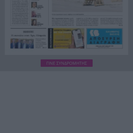
μόλις 8 ημερών
«Δεν υπάρχει κανένας λόγος να φοβόμαστε ή να
19:48
αποφεύγουμε τη θάλασσα», η Μαρίνα Βερνίκου
με λαγοκέφαλο στο χέρι
ΓΙΝΕ ΣΥΝΔΡΟΜΗΤΗΣ