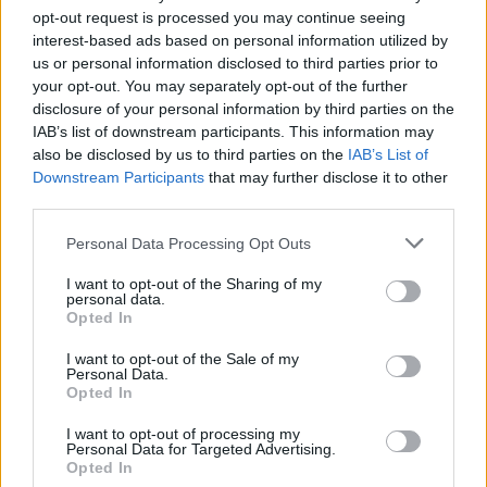
opt-out request is processed you may continue seeing
interest-based ads based on personal information utilized by
us or personal information disclosed to third parties prior to
your opt-out. You may separately opt-out of the further
disclosure of your personal information by third parties on the
IAB’s list of downstream participants. This information may
also be disclosed by us to third parties on the
IAB’s List of
Downstream Participants
that may further disclose it to other
third parties.
Please note that this website/app uses one or more Google
Personal Data Processing Opt Outs
services and may gather and store information including but
not limited to your visit or usage behaviour. You may click to
I want to opt-out of the Sharing of my
Η Apple αποφασίζει ποιος μένει και ποιος φεύγει και
personal data.
grant or deny consent to Google and its third-party tags to
οι κανόνες δεν είναι ίδιοι για όλους
Opted In
use your data for below specified purposes in below Google
consent section.
I want to opt-out of the Sale of my
Personal Data.
Opted In
I want to opt-out of processing my
Personal Data for Targeted Advertising.
Opted In