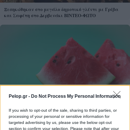
Ξεσηκώθηκαν στο μεγάλο δημοτικό γλέντι με Γρίβα
και Σαφέτη στο Δερβενάκι ΒΙΝΤΕΟ-ΦΩΤΟ
Pelop.gr -
Do Not Process My Personal Information
If you wish to opt-out of the sale, sharing to third parties, or
processing of your personal or sensitive information for
Γιατί δεν πρέπει να βάζεις ΠΟΤΕ μαχαίρι σε
targeted advertising by us, please use the below opt-out
καρπούζι αν δεν κάνεις πρώτα αυτή την κίνηση
section to confirm your selection. Please note that after your