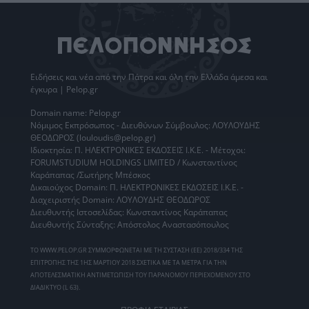
Ειδήσεις
και νέα από την
Πάτρα
και όλη την Ελλάδα άμεσα και
έγκυρα | Pelop.gr
Domain name: Pelop.gr
Νόμιμος Εκπρόσωπος - Διευθύνων Σύμβουλος: ΛΟΥΛΟΥΔΗΣ
ΘΕΟΔΩΡΟΣ (louloudis@pelop.gr)
Ιδιοκτησία: Π. ΗΛΕΚΤΡΟΝΙΚΕΣ ΕΚΔΟΣΕΙΣ Ι.Κ.Ε. - Μέτοχοι:
FORUMSTUDIUM HOLDINGS LIMITED / Κωνσταντίνος
Καράπαπας /Σωτήρης Μπέσκος
Δικαιούχος Domain: Π. ΗΛΕΚΤΡΟΝΙΚΕΣ ΕΚΔΟΣΕΙΣ Ι.Κ.Ε. -
Διαχειριστής Domain: ΛΟΥΛΟΥΔΗΣ ΘΕΟΔΩΡΟΣ
Διευθυντής Ιστοσελίδας: Κωνσταντίνος Καράπαπας
Διευθυντής Σύνταξης: Απόστολος Αναστασόπουλος
ΤΟ WWW.PELOP.GR ΣΥΜΜΟΡΦΩΝΕΤΑΙ ΜΕ ΤΗ ΣΥΣΤΑΣΗ (ΕΕ) 2018/334 ΤΗΣ
ΕΠΙΤΡΟΠΗΣ ΤΗΣ 1ΗΣ ΜΑΡΤΙΟΥ 2018 ΣΧΕΤΙΚΑ ΜΕ ΤΑ ΜΕΤΡΑ ΓΙΑ ΤΗΝ
ΑΠΟΤΕΛΕΣΜΑΤΙΚΗ ΑΝΤΙΜΕΤΩΠΙΣΗ ΤΟΥ ΠΑΡΑΝΟΜΟΥ ΠΕΡΙΕΧΟΜΕΝΟΥ ΣΤΟ
ΔΙΑΔΙΚΤΥΟ (L 63).