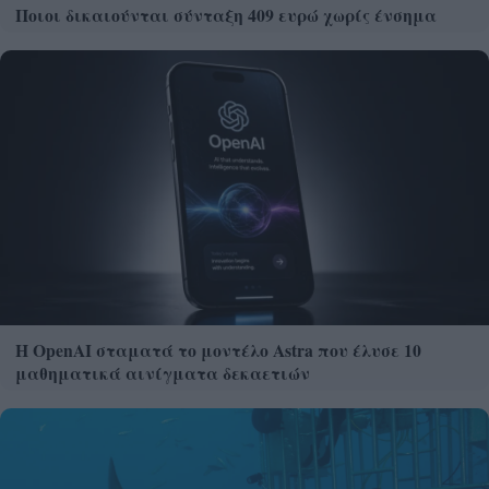
Ποιοι δικαιούνται σύνταξη 409 ευρώ χωρίς ένσημα
Η OpenAI σταματά το μοντέλο Astra που έλυσε 10
μαθηματικά αινίγματα δεκαετιών