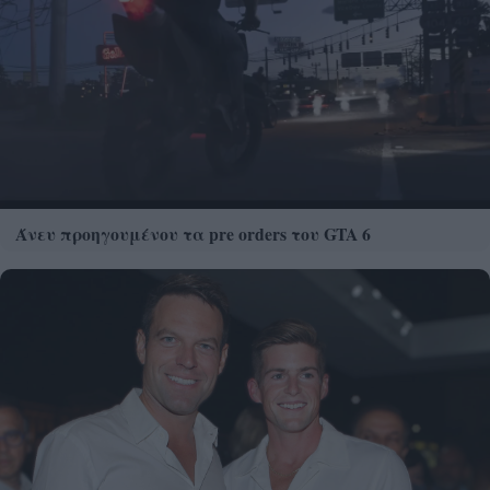
Άνευ προηγουμένου τα pre orders του GTA 6