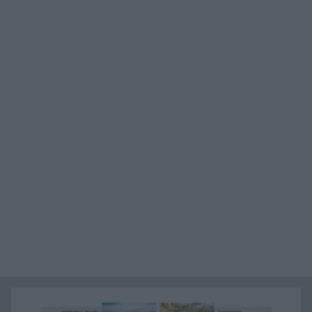
Η Ελλάδα θα διεκδικήσει την 9η θέση στο
19:36
Παγκόσμιο πρωτάθλημα Παίδων
Τεσσάρων χρονών παιδί βρέθηκε νεκρό σε
19:24
πισίνα στην Πάρο, ανείπωτη τραγωδία
Μπαράζ συλλήψεων για ναρκωτικά σε Κέρκυρα
19:12
και Λευκάδα
Στον Αστακό ολοκληρώνεται το Ράλι Ιονίου
19:04
Το ναυάγιο των 83 χρόνων: Εντοπίστηκε στο
19:00
Ιόνιο η γερμανική τορπιλάκατος LS 6 του 1943
Τεράστια αρκούδα σχεδόν 300 κιλά βρέθηκε
18:48
νεκρή στην Καστοριά
Τρομερό τροχαίο με γουρούνα στον δρόμο
18:36
Μυρτιάς-Αγίου Ηλία, ΦΩΤΟ