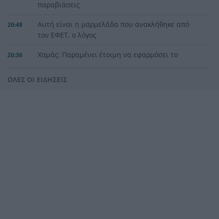
παραβιάσεις
Αυτή είναι η μαρμελάδα που ανακλήθηκε από
20:48
τον ΕΦΕΤ, ο λόγος
Χαμάς: Παραμένει έτοιμη να εφαρμόσει το
20:36
ειρηνευτικό σχέδιο των ΗΠΑ για τη Γάζα
ΟΛΕΣ ΟΙ ΕΙΔΗΣΕΙΣ
Φιστίκια: 6 οφέλη για καρδιά, έντερο και
20:24
σάκχαρο – Τι δείχνουν οι μελέτες
«Ας αναπαυτεί εν ειρήνη», Ρεάλ, Μπαρτσελόνα
20:12
και Ομοσπονδία Αργεντινής για τον χαμό του
πατέρα του Μέσι
Οι πνιγμοί είναι συνήθως «βουβοί»: Η
20:00
διασώστρια Δήμητρα Παναγιωτοπούλου για τις
εμπειρίες και το απαιτητικό της επάγγελμα
«Λένε προδότες και πληρωμένους όσους
19:48
αποχωρούν», διαζύγιο με αιχμές στο κόμμα
Καρυστιανού