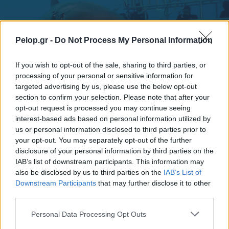
Pelop.gr -
Do Not Process My Personal Information
If you wish to opt-out of the sale, sharing to third parties, or
processing of your personal or sensitive information for
targeted advertising by us, please use the below opt-out
section to confirm your selection. Please note that after your
opt-out request is processed you may continue seeing
Καρχαρίες: 9 απίστευτα στοιχεία που δεν θα σας
interest-based ads based on personal information utilized by
βοηθήσουν αν βρεθείτε απέναντί τους
us or personal information disclosed to third parties prior to
your opt-out. You may separately opt-out of the further
disclosure of your personal information by third parties on the
IAB’s list of downstream participants. This information may
also be disclosed by us to third parties on the
IAB’s List of
Downstream Participants
that may further disclose it to other
third parties.
Please note that this website/app uses one or more Google
Personal Data Processing Opt Outs
services and may gather and store information including but