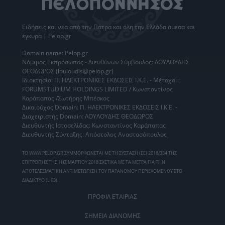
Ειδήσεις
και νέα από την
Πάτρα
και όλη την Ελλάδα άμεσα και
έγκυρα | Pelop.gr
Domain name: Pelop.gr
Νόμιμος Εκπρόσωπος - Διευθύνων Σύμβουλος: ΛΟΥΛΟΥΔΗΣ
ΘΕΟΔΩΡΟΣ (louloudis@pelop.gr)
Ιδιοκτησία: Π. ΗΛΕΚΤΡΟΝΙΚΕΣ ΕΚΔΟΣΕΙΣ Ι.Κ.Ε. - Μέτοχοι:
FORUMSTUDIUM HOLDINGS LIMITED / Κωνσταντίνος
Καράπαπας /Σωτήρης Μπέσκος
Δικαιούχος Domain: Π. ΗΛΕΚΤΡΟΝΙΚΕΣ ΕΚΔΟΣΕΙΣ Ι.Κ.Ε. -
Διαχειριστής Domain: ΛΟΥΛΟΥΔΗΣ ΘΕΟΔΩΡΟΣ
Διευθυντής Ιστοσελίδας: Κωνσταντίνος Καράπαπας
Διευθυντής Σύνταξης: Απόστολος Αναστασόπουλος
ΤΟ WWW.PELOP.GR ΣΥΜΜΟΡΦΩΝΕΤΑΙ ΜΕ ΤΗ ΣΥΣΤΑΣΗ (ΕΕ) 2018/334 ΤΗΣ
ΕΠΙΤΡΟΠΗΣ ΤΗΣ 1ΗΣ ΜΑΡΤΙΟΥ 2018 ΣΧΕΤΙΚΑ ΜΕ ΤΑ ΜΕΤΡΑ ΓΙΑ ΤΗΝ
ΑΠΟΤΕΛΕΣΜΑΤΙΚΗ ΑΝΤΙΜΕΤΩΠΙΣΗ ΤΟΥ ΠΑΡΑΝΟΜΟΥ ΠΕΡΙΕΧΟΜΕΝΟΥ ΣΤΟ
ΔΙΑΔΙΚΤΥΟ (L 63).
ΠΡΟΦΙΛ ΕΤΑΙΡΙΑΣ
ΣΗΜΕΙΑ ΔΙΑΝΟΜΗΣ