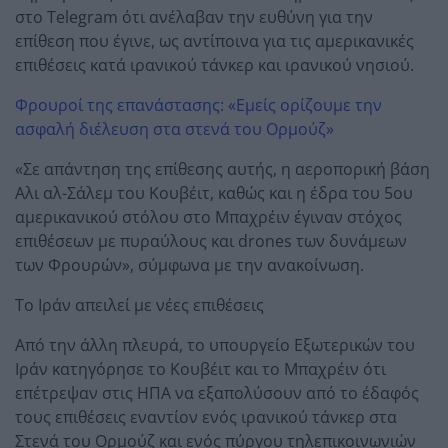
στο Telegram ότι ανέλαβαν την ευθύνη για την
επίθεση που έγινε, ως αντίποινα για τις αμερικανικές
επιθέσεις κατά ιρανικού τάνκερ και ιρανικού νησιού.
Φρουροί της επανάστασης: «Εμείς ορίζουμε την
ασφαλή διέλευση στα στενά του Ορμούζ»
«Σε απάντηση της επίθεσης αυτής, η αεροπορική βάση
Αλι αλ-Σάλεμ του Κουβέιτ, καθώς και η έδρα του 5ου
αμερικανικού στόλου στο Μπαχρέιν έγιναν στόχος
επιθέσεων με πυραύλους και drones των δυνάμεων
των Φρουρών», σύμφωνα με την ανακοίνωση.
Το Ιράν απειλεί με νέες επιθέσεις
Από την άλλη πλευρά, το υπουργείο Εξωτερικών του
Ιράν κατηγόρησε το Κουβέιτ και το Μπαχρέιν ότι
επέτρεψαν στις ΗΠΑ να εξαπολύσουν από το έδαφός
τους επιθέσεις εναντίον ενός ιρανικού τάνκερ στα
Στενά του Ορμούζ και ενός πύργου τηλεπικοινωνιών