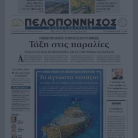
Η Εθνική Παίδων μπροστά για μεγάλο διάστημα,
18:24
αλλά ηττήθηκε από το Ισράηλ
«Ήθελα να είναι ο φίλαθλος που θα έχει
18:12
εισιτήριο διαρκείας στον ΟΦΗ από την κοιλιά
της μάνας του!»
Τέθηκε υπό έλεγχο η φωτιά στο Κιλκίς
18:01
Πρίγκιπας Ουίλιαμ και Χάρι: Πότε συναντήθηκαν
17:51
τελευταία φορά – Στο μηδέν οι σχέσεις τους
Κιλκίς: Φωτιά, επιχειρούν τρία αεροσκάφη, 28
17:43
πυροσβέστες, εθελοντές και 9 οχήματα