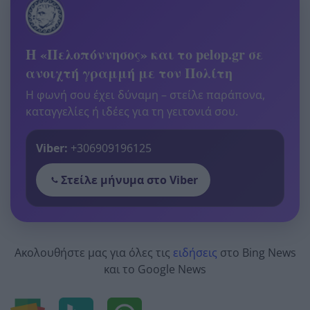
Η «Πελοπόννησος» και το pelop.gr σε
ανοιχτή γραμμή με τον Πολίτη
Η φωνή σου έχει δύναμη – στείλε παράπονα,
καταγγελίες ή ιδέες για τη γειτονιά σου.
Viber:
+306909196125
Στείλε μήνυμα στο Viber
Ακολουθήστε μας για όλες τις
ειδήσεις
στο Bing News
και το Google News