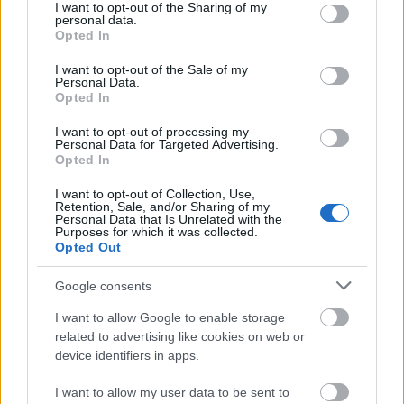
not limited to your visit or usage behaviour. You may click to
I want to opt-out of the Sharing of my
personal data.
grant or deny consent to Google and its third-party tags to
Opted In
use your data for below specified purposes in below Google
consent section.
I want to opt-out of the Sale of my
Personal Data.
Opted In
Frozen yogurt ή παγωτό; Ποιο είναι τελικά πιο υγιεινό
I want to opt-out of processing my
Personal Data for Targeted Advertising.
Opted In
I want to opt-out of Collection, Use,
Retention, Sale, and/or Sharing of my
Personal Data that Is Unrelated with the
Purposes for which it was collected.
Opted Out
Google consents
I want to allow Google to enable storage
related to advertising like cookies on web or
device identifiers in apps.
Η Apple αποφασίζει ποιος μένει και ποιος φεύγει και
I want to allow my user data to be sent to