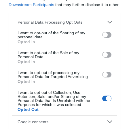
Viber:
+306909196125
Downstream Participants
that may further disclose it to other
third parties.
Στείλε μήνυμα στο Viber
Please note that this website/app uses one or more Google
Personal Data Processing Opt Outs
services and may gather and store information including but
not limited to your visit or usage behaviour. You may click to
I want to opt-out of the Sharing of my
personal data.
grant or deny consent to Google and its third-party tags to
Opted In
use your data for below specified purposes in below Google
Ακολουθήστε μας για όλες τις
ειδήσεις
στο Bing News
consent section.
I want to opt-out of the Sale of my
και το Google News
Personal Data.
Opted In
I want to opt-out of processing my
Personal Data for Targeted Advertising.
Opted In
I want to opt-out of Collection, Use,
Retention, Sale, and/or Sharing of my
Personal Data that Is Unrelated with the
Purposes for which it was collected.
Opted Out
Google consents