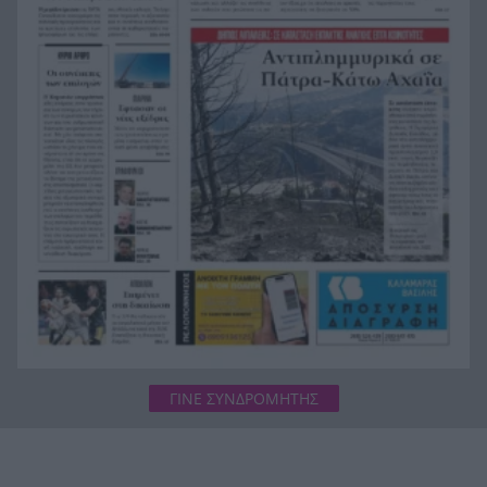
οποία ανήκει στον αποβιώσαντα 90χρονο», η
ΕΛΑΣ για τη φρίκη στον Μυστρά
Τα λιωμένα καλώδια της μεγάλης καταστροφής,
21:24
έτσι ξεκίνησε η φωτιά σε Αττική και Βοιωτία
Σημαντική ενίσχυση για τον Αίαντα ΑΣΑΑ
21:12
ΓΙΝΕ ΣΥΝΔΡΟΜΗΤΗΣ