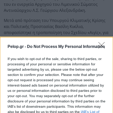
του εν ενεργεία Αρχηγού του Λιμενικού Σώματος
Αντιναύαρχου Λ.Σ. Γεώργιου Αλεξανδράκη.
Μετά από πρόταση του Υπουργού Κλιματικής Κρίσης
και Πολιτικής Προστασίας Βασίλη Κικίλια,
αποφασίστηκε η τροποποίηση του Σχεδίου «Αιγίς», για
την προμήθεια 300 νέων οχημάτων για τις δασικές
υπηρεσίες.
Pelop.gr -
Do Not Process My Personal Information
If you wish to opt-out of the sale, sharing to third parties, or
processing of your personal or sensitive information for
targeted advertising by us, please use the below opt-out
section to confirm your selection. Please note that after your
opt-out request is processed you may continue seeing
Η «Πελοπόννησος» και το pelop.gr σε
interest-based ads based on personal information utilized by
ανοιχτή γραμμή με τον Πολίτη
us or personal information disclosed to third parties prior to
your opt-out. You may separately opt-out of the further
Η φωνή σου έχει δύναμη – στείλε παράπονα,
disclosure of your personal information by third parties on the
καταγγελίες ή ιδέες για τη γειτονιά σου.
IAB’s list of downstream participants. This information may
also be disclosed by us to third parties on the
IAB’s List of