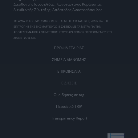
Διευθυντής Ιστοσελίδας: Κωνσταντίνος Καράπαπας
Διευθυντής Σύνταξης: Απόστολος Αναστασόπουλος
ΤΟ WWW.PELOP.GR ΣΥΜΜΟΡΦΩΝΕΤΑΙ ΜΕ ΤΗ ΣΥΣΤΑΣΗ (ΕΕ) 2018/334 ΤΗΣ
ΕΠΙΤΡΟΠΗΣ ΤΗΣ 1ΗΣ ΜΑΡΤΙΟΥ 2018 ΣΧΕΤΙΚΑ ΜΕ ΤΑ ΜΕΤΡΑ ΓΙΑ ΤΗΝ
ΑΠΟΤΕΛΕΣΜΑΤΙΚΗ ΑΝΤΙΜΕΤΩΠΙΣΗ ΤΟΥ ΠΑΡΑΝΟΜΟΥ ΠΕΡΙΕΧΟΜΕΝΟΥ ΣΤΟ
ΔΙΑΔΙΚΤΥΟ (L 63).
ΠΡΟΦΙΛ ΕΤΑΙΡΙΑΣ
ΣΗΜΕΙΑ ΔΙΑΝΟΜΗΣ
ΕΠΙΚΟΙΝΩΝΙΑ
ΕΙΔΗΣΕΙΣ
Οι ειδήσεις σε tag
Περιοδικό TRIP
Transparency Report