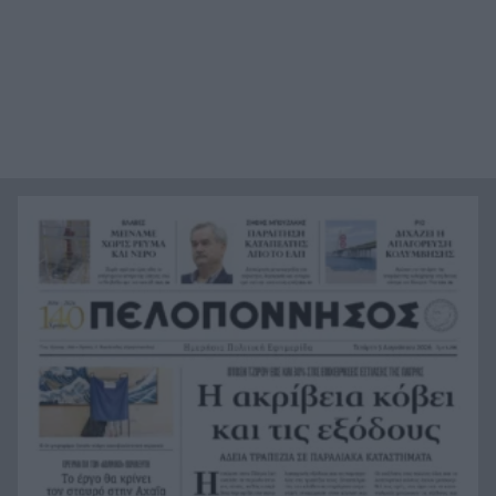
πατέρα μου για να παίρνω τη σύνταξή του και
της μητέρας μου», σοκαριστική ομολογία για τον
Μυστρά
«Ντου» της αστυνομίας στις φυλακές Άμφισσας
22:36
και Μαλανδρίνου, βρέθηκαν ναρκωτικά και
κινητά τηλέφωνα
Ινδονησία: Πιλότος πιάστηκε να μεταφέρει στη
22:24
βαλίτσα του πάνω από 70.000 χάπια ecstasy
Σύλληψη 46χρονου γιατί επέτρεψε σε ανήλικο
22:12
γιο του να κάνει jet ski
Πέθανε ο θρυλικός Γιώργος Μαρσέλος
22:00
Δυτική Αττική: Για 5η νύχτα συνεχίζεται η μάχη
21:48
με τις φλόγες, σε Λούμπα και Λάκκα Καλογήρου,
μόνο επίγειες δυνάμεις, ΒΙΝΤΕΟ
«Βρέθηκε εντός καταψύκτη σορός ανδρός, η
21:36