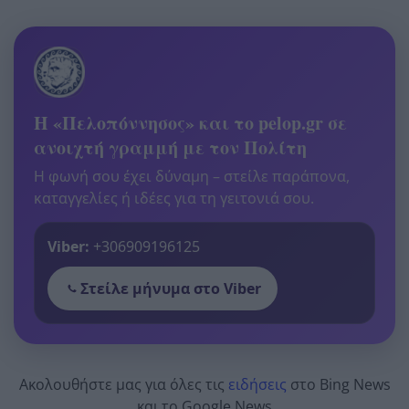
Η «Πελοπόννησος» και το pelop.gr σε
ανοιχτή γραμμή με τον Πολίτη
Η φωνή σου έχει δύναμη – στείλε παράπονα,
καταγγελίες ή ιδέες για τη γειτονιά σου.
Viber:
+306909196125
Στείλε μήνυμα στο Viber
Ακολουθήστε μας για όλες τις
ειδήσεις
στο Bing News
και το Google News