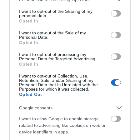
services and may gather and store information including but
not limited to your visit or usage behaviour. You may click to
I want to opt-out of the Sharing of my
personal data.
grant or deny consent to Google and its third-party tags to
Opted In
use your data for below specified purposes in below Google
consent section.
I want to opt-out of the Sale of my
Personal Data.
Opted In
I want to opt-out of processing my
Personal Data for Targeted Advertising.
Opted In
I want to opt-out of Collection, Use,
Retention, Sale, and/or Sharing of my
Καρχαρίες: 9 απίστευτα στοιχεία που δεν θα σας
Personal Data that Is Unrelated with the
Purposes for which it was collected.
βοηθήσουν αν βρεθείτε απέναντί τους
Opted Out
Google consents
I want to allow Google to enable storage
related to advertising like cookies on web or
device identifiers in apps.