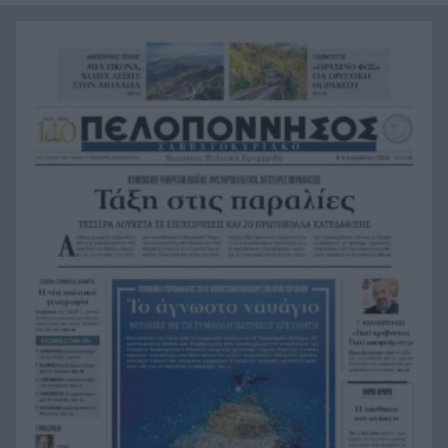
νεκρή στην Καστοριά
Τρομερό τροχαίο με γουρούνα στον δρόμο
18:36
Μυρτιάς-Αγίου Ηλία, ΦΩΤΟ
Η Εθνική Παίδων μπροστά για μεγάλο διάστημα,
18:24
αλλά ηττήθηκε από το Ισράηλ
«Ήθελα να είναι ο φίλαθλος που θα έχει
18:12
εισιτήριο διαρκείας στον ΟΦΗ από την κοιλιά
της μάνας του!»
Τέθηκε υπό έλεγχο η φωτιά στο Κιλκίς
18:01
Πρίγκιπας Ουίλιαμ και Χάρι: Πότε συναντήθηκαν
17:51
τελευταία φορά – Στο μηδέν οι σχέσεις τους