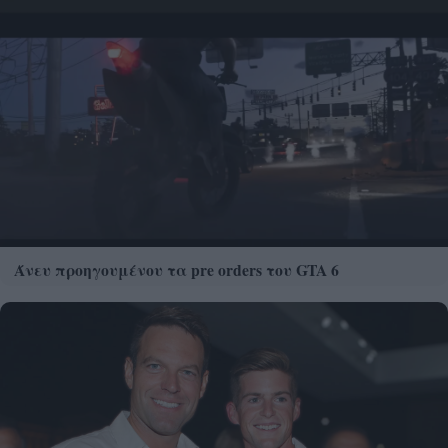
Άνευ προηγουμένου τα pre orders του GTA 6