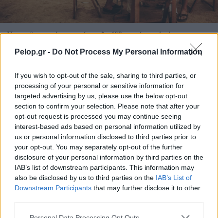
Ποιοι δικαιούνται σύνταξη 409 ευρώ χωρίς ένσημα
Pelop.gr -
Do Not Process My Personal Information
If you wish to opt-out of the sale, sharing to third parties, or
processing of your personal or sensitive information for
targeted advertising by us, please use the below opt-out
section to confirm your selection. Please note that after your
opt-out request is processed you may continue seeing
interest-based ads based on personal information utilized by
us or personal information disclosed to third parties prior to
your opt-out. You may separately opt-out of the further
disclosure of your personal information by third parties on the
IAB’s list of downstream participants. This information may
also be disclosed by us to third parties on the
IAB’s List of
Η OpenAI σταματά το μοντέλο Astra που έλυσε 10
Downstream Participants
that may further disclose it to other
μαθηματικά αινίγματα δεκαετιών
third parties.
Please note that this website/app uses one or more Google
Personal Data Processing Opt Outs