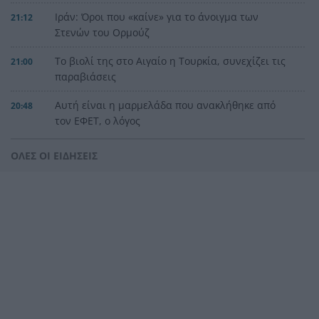
Ιράν: Όροι που «καίνε» για το άνοιγμα των
21:12
Στενών του Ορμούζ
Το βιολί της στο Αιγαίο η Τουρκία, συνεχίζει τις
21:00
παραβιάσεις
Αυτή είναι η μαρμελάδα που ανακλήθηκε από
20:48
τον ΕΦΕΤ, ο λόγος
Χαμάς: Παραμένει έτοιμη να εφαρμόσει το
20:36
ΟΛΕΣ ΟΙ ΕΙΔΗΣΕΙΣ
ειρηνευτικό σχέδιο των ΗΠΑ για τη Γάζα
Φιστίκια: 6 οφέλη για καρδιά, έντερο και
20:24
σάκχαρο – Τι δείχνουν οι μελέτες
«Ας αναπαυτεί εν ειρήνη», Ρεάλ, Μπαρτσελόνα
20:12
και Ομοσπονδία Αργεντινής για τον χαμό του
πατέρα του Μέσι
Οι πνιγμοί είναι συνήθως «βουβοί»: Η
20:00
διασώστρια Δήμητρα Παναγιωτοπούλου για τις