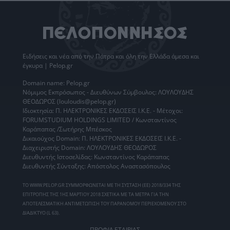
Ειδήσεις
και νέα από την
Πάτρα
και όλη την Ελλάδα άμεσα και
έγκυρα | Pelop.gr
Domain name: Pelop.gr
Νόμιμος Εκπρόσωπος - Διευθύνων Σύμβουλος: ΛΟΥΛΟΥΔΗΣ
ΘΕΟΔΩΡΟΣ (louloudis@pelop.gr)
Ιδιοκτησία: Π. ΗΛΕΚΤΡΟΝΙΚΕΣ ΕΚΔΟΣΕΙΣ Ι.Κ.Ε. - Μέτοχοι:
FORUMSTUDIUM HOLDINGS LIMITED / Κωνσταντίνος
Καράπαπας /Σωτήρης Μπέσκος
Δικαιούχος Domain: Π. ΗΛΕΚΤΡΟΝΙΚΕΣ ΕΚΔΟΣΕΙΣ Ι.Κ.Ε. -
Διαχειριστής Domain: ΛΟΥΛΟΥΔΗΣ ΘΕΟΔΩΡΟΣ
Διευθυντής Ιστοσελίδας: Κωνσταντίνος Καράπαπας
Διευθυντής Σύνταξης: Απόστολος Αναστασόπουλος
ΤΟ WWW.PELOP.GR ΣΥΜΜΟΡΦΩΝΕΤΑΙ ΜΕ ΤΗ ΣΥΣΤΑΣΗ (ΕΕ) 2018/334 ΤΗΣ
ΕΠΙΤΡΟΠΗΣ ΤΗΣ 1ΗΣ ΜΑΡΤΙΟΥ 2018 ΣΧΕΤΙΚΑ ΜΕ ΤΑ ΜΕΤΡΑ ΓΙΑ ΤΗΝ
ΑΠΟΤΕΛΕΣΜΑΤΙΚΗ ΑΝΤΙΜΕΤΩΠΙΣΗ ΤΟΥ ΠΑΡΑΝΟΜΟΥ ΠΕΡΙΕΧΟΜΕΝΟΥ ΣΤΟ
ΔΙΑΔΙΚΤΥΟ (L 63).
ΠΡΟΦΙΛ ΕΤΑΙΡΙΑΣ