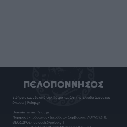
Ειδήσεις
και νέα από την
Πάτρα
και όλη την Ελλάδα άμεσα και
έγκυρα | Pelop.gr
Domain name: Pelop.gr
Νόμιμος Εκπρόσωπος - Διευθύνων Σύμβουλος: ΛΟΥΛΟΥΔΗΣ
ΘΕΟΔΩΡΟΣ (louloudis@pelop.gr)