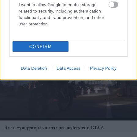
I want to allow Google to enable storage
related to security, including authentication
functionality and fraud prevention, and other
user protection.
Το άθλημα της μακροζωίας: Χαρίζει έως και 5
επιπλέον χρόνια ζωής
CONFIRM
Data Deletion
Data Access
Privacy Policy
Άνευ προηγουμένου τα pre orders του GTA 6