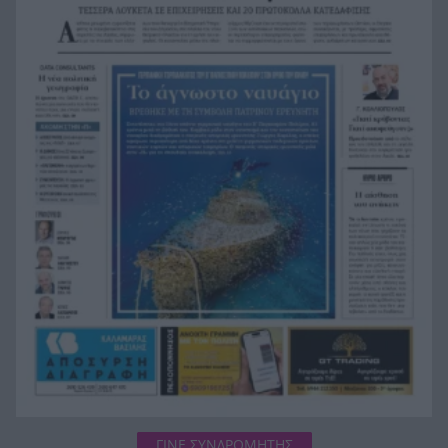
Τεσσάρων χρονών παιδί βρέθηκε νεκρό σε
19:24
πισίνα στην Πάρο, ανείπωτη τραγωδία
Μπαράζ συλλήψεων για ναρκωτικά σε Κέρκυρα
19:12
και Λευκάδα
Στον Αστακό ολοκληρώνεται το Ράλι Ιονίου
19:04
ΓΙΝΕ ΣΥΝΔΡΟΜΗΤΗΣ