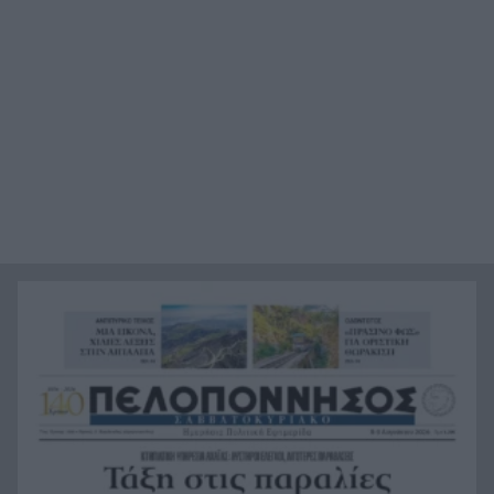
τον ΕΦΕΤ, ο λόγος
Χαμάς: Παραμένει έτοιμη να εφαρμόσει το
20:36
ειρηνευτικό σχέδιο των ΗΠΑ για τη Γάζα
Φιστίκια: 6 οφέλη για καρδιά, έντερο και
20:24
σάκχαρο – Τι δείχνουν οι μελέτες
«Ας αναπαυτεί εν ειρήνη», Ρεάλ, Μπαρτσελόνα
20:12
και Ομοσπονδία Αργεντινής για τον χαμό του
πατέρα του Μέσι
Οι πνιγμοί είναι συνήθως «βουβοί»: Η
20:00
διασώστρια Δήμητρα Παναγιωτοπούλου για τις
εμπειρίες και το απαιτητικό της επάγγελμα
«Λένε προδότες και πληρωμένους όσους
19:48
αποχωρούν», διαζύγιο με αιχμές στο κόμμα
Καρυστιανού
Η Ελλάδα θα διεκδικήσει την 9η θέση στο
19:36
Παγκόσμιο πρωτάθλημα Παίδων