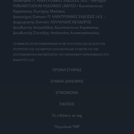
Ιδιοκτησία: Π. ΗΛΕΚΤΡΟΝΙΚΕΣ ΕΚΔΟΣΕΙΣ Ι.Κ.Ε. - Μέτοχοι:
FORUMSTUDIUM HOLDINGS LIMITED / Κωνσταντίνος
Καράπαπας /Σωτήρης Μπέσκος
Δικαιούχος Domain: Π. ΗΛΕΚΤΡΟΝΙΚΕΣ ΕΚΔΟΣΕΙΣ Ι.Κ.Ε. -
Διαχειριστής Domain: ΛΟΥΛΟΥΔΗΣ ΘΕΟΔΩΡΟΣ
Διευθυντής Ιστοσελίδας: Κωνσταντίνος Καράπαπας
Διευθυντής Σύνταξης: Απόστολος Αναστασόπουλος
ΤΟ WWW.PELOP.GR ΣΥΜΜΟΡΦΩΝΕΤΑΙ ΜΕ ΤΗ ΣΥΣΤΑΣΗ (ΕΕ) 2018/334 ΤΗΣ
ΕΠΙΤΡΟΠΗΣ ΤΗΣ 1ΗΣ ΜΑΡΤΙΟΥ 2018 ΣΧΕΤΙΚΑ ΜΕ ΤΑ ΜΕΤΡΑ ΓΙΑ ΤΗΝ
ΑΠΟΤΕΛΕΣΜΑΤΙΚΗ ΑΝΤΙΜΕΤΩΠΙΣΗ ΤΟΥ ΠΑΡΑΝΟΜΟΥ ΠΕΡΙΕΧΟΜΕΝΟΥ ΣΤΟ
ΔΙΑΔΙΚΤΥΟ (L 63).
ΠΡΟΦΙΛ ΕΤΑΙΡΙΑΣ
ΣΗΜΕΙΑ ΔΙΑΝΟΜΗΣ
ΕΠΙΚΟΙΝΩΝΙΑ
ΕΙΔΗΣΕΙΣ
Οι ειδήσεις σε tag
Περιοδικό TRIP