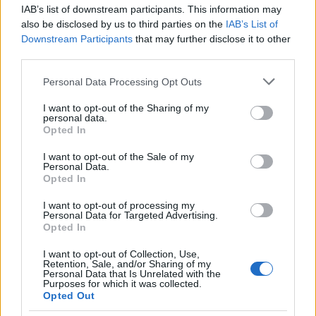
IAB’s list of downstream participants. This information may
also be disclosed by us to third parties on the
IAB’s List of
Downstream Participants
that may further disclose it to other
third parties.
Please note that this website/app uses one or more Google
Personal Data Processing Opt Outs
services and may gather and store information including but
not limited to your visit or usage behaviour. You may click to
I want to opt-out of the Sharing of my
personal data.
grant or deny consent to Google and its third-party tags to
Opted In
use your data for below specified purposes in below Google
consent section.
I want to opt-out of the Sale of my
Η Apple αποφασίζει ποιος μένει και ποιος φεύγει και
Personal Data.
οι κανόνες δεν είναι ίδιοι για όλους
Opted In
I want to opt-out of processing my
Personal Data for Targeted Advertising.
Opted In
I want to opt-out of Collection, Use,
Retention, Sale, and/or Sharing of my
Personal Data that Is Unrelated with the
Purposes for which it was collected.
Opted Out