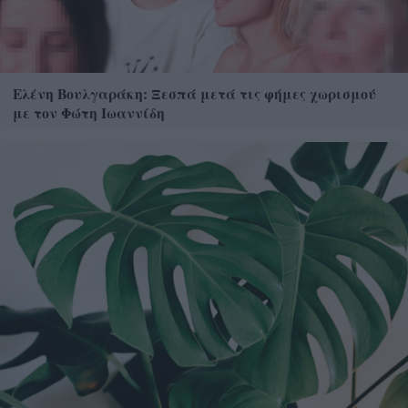
Ελένη Βουλγαράκη: Ξεσπά μετά τις φήμες χωρισμού
με τον Φώτη Ιωαννίδη