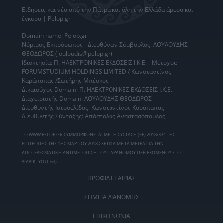
Ειδήσεις
και νέα από την
Πάτρα
και όλη την Ελλάδα άμεσα και
έγκυρα | Pelop.gr
Domain name: Pelop.gr
Νόμιμος Εκπρόσωπος - Διευθύνων Σύμβουλος: ΛΟΥΛΟΥΔΗΣ
ΘΕΟΔΩΡΟΣ (louloudis@pelop.gr)
Ιδιοκτησία: Π. ΗΛΕΚΤΡΟΝΙΚΕΣ ΕΚΔΟΣΕΙΣ Ι.Κ.Ε. - Μέτοχοι:
FORUMSTUDIUM HOLDINGS LIMITED / Κωνσταντίνος
Καράπαπας /Σωτήρης Μπέσκος
Δικαιούχος Domain: Π. ΗΛΕΚΤΡΟΝΙΚΕΣ ΕΚΔΟΣΕΙΣ Ι.Κ.Ε. -
Διαχειριστής Domain: ΛΟΥΛΟΥΔΗΣ ΘΕΟΔΩΡΟΣ
Διευθυντής Ιστοσελίδας: Κωνσταντίνος Καράπαπας
Διευθυντής Σύνταξης: Απόστολος Αναστασόπουλος
ΤΟ WWW.PELOP.GR ΣΥΜΜΟΡΦΩΝΕΤΑΙ ΜΕ ΤΗ ΣΥΣΤΑΣΗ (ΕΕ) 2018/334 ΤΗΣ
ΕΠΙΤΡΟΠΗΣ ΤΗΣ 1ΗΣ ΜΑΡΤΙΟΥ 2018 ΣΧΕΤΙΚΑ ΜΕ ΤΑ ΜΕΤΡΑ ΓΙΑ ΤΗΝ
ΑΠΟΤΕΛΕΣΜΑΤΙΚΗ ΑΝΤΙΜΕΤΩΠΙΣΗ ΤΟΥ ΠΑΡΑΝΟΜΟΥ ΠΕΡΙΕΧΟΜΕΝΟΥ ΣΤΟ
ΔΙΑΔΙΚΤΥΟ (L 63).
ΠΡΟΦΙΛ ΕΤΑΙΡΙΑΣ
ΣΗΜΕΙΑ ΔΙΑΝΟΜΗΣ
ΕΠΙΚΟΙΝΩΝΙΑ