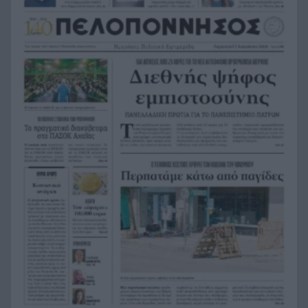
Θέουτα: Επιχείρησε να περάσει από το Μαρόκο
17:58
με αλεξίπτωτο πλαγιάς και έπεσε νεκρός στη
θάλασσα – Βίντεο
«Τώρα τα έχω χάσει όλα. Δεν με ειδοποίησαν.
17:57
Κάτι με τραβούσε στην καρδιά μου»,
συγκλονίζει ο άνδρας του οποίου σκοτώθηκαν
σε δυστύχημα σύζυγος και γιος
Αγγλία: 56χρονος βούτηξε στη
17:51
φουρτουνιασμένη θάλασσα και έσωσε τρία
παιδιά
Πέθανε η δημοσιογράφος Χριστίνα Πιτουρά
17:45
Ταλίν τον χειμώνα: Πλήρης οδηγός για την
17:39
παραμυθένια πρωτεύουσα της Εσθονίας –
Μεσαιωνικά τείχη, Βαλτική και σάουνες δίπλα
στη θάλασσα