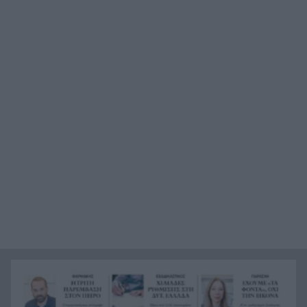
Ιονίου – Ο ΙΟΠ κάνει θραύση
Οι 5 τροφές που αγαπά η καρδιά – Και το
18:34
μυστικό δεν είναι απλώς να τις προσθέσετε στο
πιάτο
13 περισσότερα χρόνια χωρίς άνοια; Οι 3
18:28
παράγοντες που κάνουν τη μεγάλη διαφορά
μετά τα 45
Επίθεση βανδάλων σε εκκλησάκι στον Σαρωνικό,
18:24
ΦΩΤΟ
Χρηματιστήριο: Οι 2.600 μονάδες άντεξαν –
18:19
Ποιοι τίτλοι έδωσαν ώθηση και ποιοι
«φρέναραν»
Τι ανακοίνωσε ο ΣΚΑΪ για το διαζύγιο με τον
18:12
διευθύνοντα σύμβουλο, Γρηγόρη Δημητριάδη
Ζουν τελικά ανάμεσά μας; Τα νέα αρχεία για
18:11
UFO με αναφορές που προκαλούν ανατριχίλα