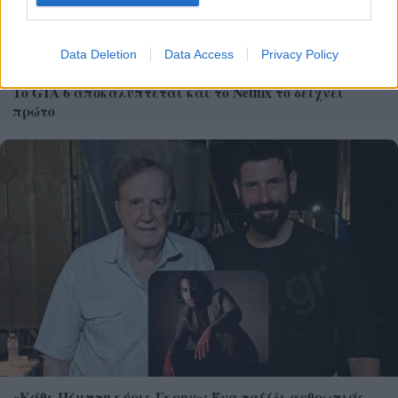
Data Deletion
Data Access
Privacy Policy
Το GTA 6 αποκαλύπτεται και το Netflix το δείχνει
πρώτο
«Κάθε Πέμπτη κύριε Γκρην»: Ένα ταξίδι ανθρωπιάς,