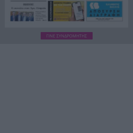
«Το είπαμε χωρίς πρόβα» και 1,5 εβδομάδα μετά
17:36
το ήξεραν όλοι: Η απίστευτη ιστορία πίσω από
τον «Λογαριασμό» της Λιόλιου
ΓΙΝΕ ΣΥΝΔΡΟΜΗΤΗΣ