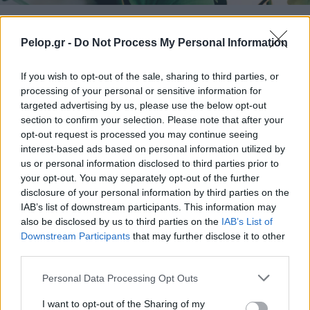
Τι σημαίνουν οι καφέ άκρες στα φυτά – Το λάθος με το
πότισμα
Pelop.gr -
Do Not Process My Personal Information
If you wish to opt-out of the sale, sharing to third parties, or
processing of your personal or sensitive information for
targeted advertising by us, please use the below opt-out
section to confirm your selection. Please note that after your
opt-out request is processed you may continue seeing
interest-based ads based on personal information utilized by
us or personal information disclosed to third parties prior to
your opt-out. You may separately opt-out of the further
disclosure of your personal information by third parties on the
IAB’s list of downstream participants. This information may
also be disclosed by us to third parties on the
IAB’s List of
Downstream Participants
that may further disclose it to other
Δέκα χρόνια προόδου με ένα μοντέλο ΑΙ – η ανακάλυψη
third parties.
της Google DeepMind
Please note that this website/app uses one or more Google
Personal Data Processing Opt Outs
services and may gather and store information including but
not limited to your visit or usage behaviour. You may click to
I want to opt-out of the Sharing of my