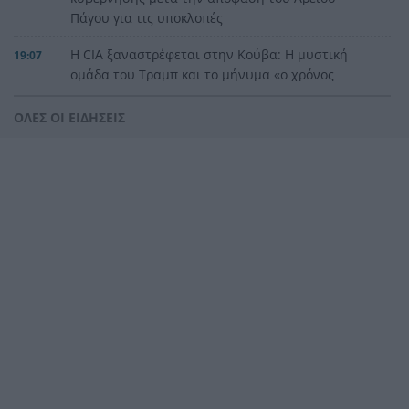
Πάγου για τις υποκλοπές
Η CIA ξαναστρέφεται στην Κούβα: Η μυστική
19:07
ομάδα του Τραμπ και το μήνυμα «ο χρόνος
τελειώνει»
ΟΛΕΣ ΟΙ ΕΙΔΗΣΕΙΣ
Το επόμενο βήμα στην καριέρα του πατρινού
19:00
προπονητή Γιώργου Ντούβα
«Red Code» για Κρήτη, Χίο, Σάμο και Ικαρία, ο
18:45
μεγάλος κίνδυνος για την Αττική
Last Minute διακοπές: 5+1 έξυπνοι και
18:45
οικονομικοί προορισμοί που αντέχει η τσέπη
σου για τον Αύγουστο
Μπλόκο στο σχέδιο Τραμπ για ballroom 400
18:41
εκατ. δολαρίων στον Λευκό Οίκο – Τι αποφάσισε
το εφετείο
Με προορισμό την Πρέβεζα συνεχίστηκε το Ράλι
18:39