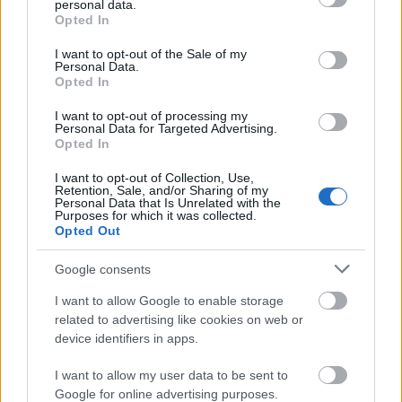
personal data.
grant or deny consent to Google and its third-party tags to
Opted In
use your data for below specified purposes in below Google
consent section.
I want to opt-out of the Sale of my
Personal Data.
Opted In
I want to opt-out of processing my
Personal Data for Targeted Advertising.
Opted In
I want to opt-out of Collection, Use,
Retention, Sale, and/or Sharing of my
Personal Data that Is Unrelated with the
Ακύλας για τη 10η θέση στη Eurovision: Σίγουρα
Purposes for which it was collected.
αδικηθήκαμε, σε καμία περίπτωση δεν το αξίζαμε
Opted Out
Google consents
I want to allow Google to enable storage
related to advertising like cookies on web or
device identifiers in apps.
I want to allow my user data to be sent to
Google for online advertising purposes.