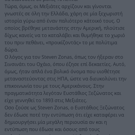
Τώρα, όμως, οι Μεξιάτες αρχίζουν και γίνονται
γνωστές σε όλη την Ελλάδα, χάρη σε μία ξεχωριστή
ιστορία γύρω από έναν παλιότερο κάτοικό τους. Ο
οποίος βρέθηκε μετανάστης στην Αμερική, πλούτισε
δίχως κανείς να το καταλάβει και θυμήθηκε το χωριό
του πριν πεθάνει, «προικίζοντάς» το με πολύτιμα
δώρα.
Ο λόγος για τον Steven Zonas, όπως τον ήξεραν στο
Σινσινάτι του Οχάιο, όπου έζησε επί δεκαετίες. Αυτό,
όμως, ήταν απλά ένα βολικό όνομα που υιοθέτησε
μεταναστεύοντας στις ΗΠΑ, ώστε να διευκολύνει την
επικοινωνία του με τους Αμερικάνους. Στην
πραγματικότητα λεγόταν Ευστάθιος Ξεζώνατος και
είχε γεννηθεί το 1893 στις Μεξιάτες.
Οσο ζούσε ως Steven Zonas, ο Ευστάθιος Ξεζώνατος
δεν έδωσε ποτέ την εντύπωση ότι είχε καταφέρει να
δημιουργήσει μία μεγάλη περιουσία αν και η
εντύπωση που έδωσε και όσους από τους