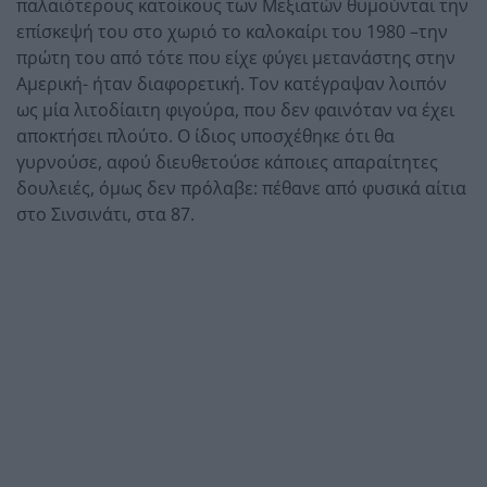
παλαιότερους κατοίκους των Μεξιατών θυμούνται την
επίσκεψή του στο χωριό το καλοκαίρι του 1980 –την
πρώτη του από τότε που είχε φύγει μετανάστης στην
Αμερική- ήταν διαφορετική. Τον κατέγραψαν λοιπόν
ως μία λιτοδίαιτη φιγούρα, που δεν φαινόταν να έχει
αποκτήσει πλούτο. Ο ίδιος υποσχέθηκε ότι θα
γυρνούσε, αφού διευθετούσε κάποιες απαραίτητες
δουλειές, όμως δεν πρόλαβε: πέθανε από φυσικά αίτια
στο Σινσινάτι, στα 87.