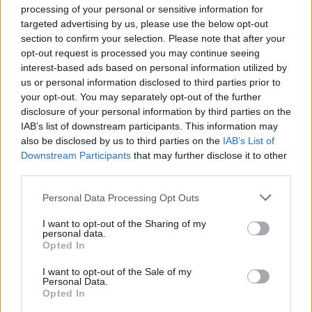
processing of your personal or sensitive information for
Στείλε μήνυμα στο Viber
targeted advertising by us, please use the below opt-out
section to confirm your selection. Please note that after your
opt-out request is processed you may continue seeing
interest-based ads based on personal information utilized by
us or personal information disclosed to third parties prior to
Ακολουθήστε μας για όλες τις
ειδήσεις
στο Bing News
your opt-out. You may separately opt-out of the further
και το Google News
disclosure of your personal information by third parties on the
IAB’s list of downstream participants. This information may
also be disclosed by us to third parties on the
IAB’s List of
Downstream Participants
that may further disclose it to other
third parties.
Please note that this website/app uses one or more Google
Personal Data Processing Opt Outs
services and may gather and store information including but
not limited to your visit or usage behaviour. You may click to
I want to opt-out of the Sharing of my
personal data.
grant or deny consent to Google and its third-party tags to
Opted In
use your data for below specified purposes in below Google
consent section.
I want to opt-out of the Sale of my
Personal Data.
Opted In