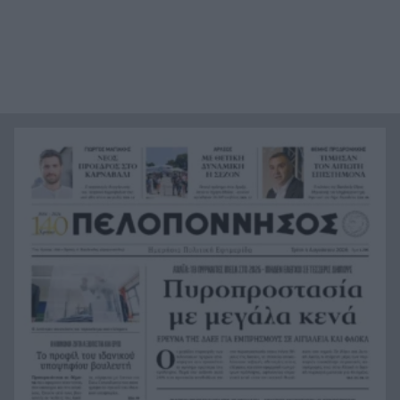
Τα λιωμένα καλώδια της μεγάλης καταστροφής,
21:24
έτσι ξεκίνησε η φωτιά σε Αττική και Βοιωτία
Σημαντική ενίσχυση για τον Αίαντα ΑΣΑΑ
21:12
Κοριτσάκι τριών χρονών παγιδεύτηκε σε παιδική
21:00
κουζίνα στις ΗΠΑ και πέθανε
Με τα αδέλφια Ανδρέα και Κωνσταντίνο
20:48
Μπιτσάκο η Εθνική ανδρών στους Μεσογειακούς
Πέταξε στα σκουπίδια δελτίο που κέρδιζε ένα
20:36
εκατομμύριο στο ΛΟΤΤΟ, αλλά έψαξε και το
βρήκε!
H Εθνική Νέων Γυναικών καθάρισε την
20:23
Πορτογαλία και πέρασε στους «8» του
Παγκοσμίου
Σοκ στην Πάτρα, βρέθηκε απαγχονισμένος
20:12
63χρονος, δίπλα του εντοπίστηκε σημείωμα