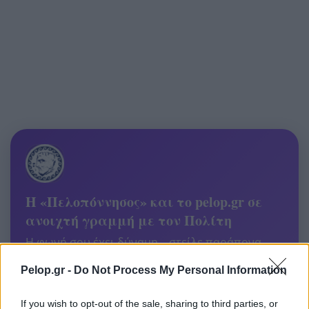
Η «Πελοπόννησος» και το pelop.gr σε
ανοιχτή γραμμή με τον Πολίτη
Η φωνή σου έχει δύναμη – στείλε παράπονα,
καταγγελίες ή ιδέες για τη γειτονιά σου.
Pelop.gr -
Do Not Process My Personal Information
Viber:
+306909196125
If you wish to opt-out of the sale, sharing to third parties, or