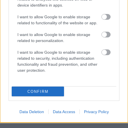
device identifiers in apps.
I want to allow Google to enable storage
ΡΟΗ ΕΙΔΗΣΕΩΝ
related to functionality of the website or app.
«Δεν αποζητώ τον έρωτα, ούτε όμως και τον
23:57
I want to allow Google to enable storage
ακυρώνω», αποκαλυπτική η Ζέτα Μακρυπούλια
related to personalization.
Το μεγάλο ρεκόρ του Κριστιάνο Ρονάλντο, που
23:39
I want to allow Google to enable storage
δύσκολα θα καταρριφθεί
related to security, including authentication
functionality and fraud prevention, and other
Νύχτα: Έβδομη σύλληψη για τις επιθέσεις σε
23:21
user protection.
καταστήματα στην Πάτρα
Ο Ολυμπιακός ακίνδυνος δεν βρήκε λύσεις και
23:00
γκολ, έμεινε στο μηδέν με τη Ναϊμέγκεν
CONFIRM
ΟΛΕΣ ΟΙ ΕΙΔΗΣΕΙΣ
Η μεγάλη κλήρωση του Τζόκερ
22:51
Data Deletion
Data Access
Privacy Policy
«Είχα για 2,5 χρόνια στον καταψύκτη τον νεκρό
22:48
πατέρα μου για να παίρνω τη σύνταξή του και
της μητέρας μου», σοκαριστική ομολογία για τον