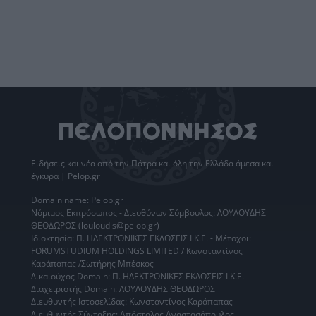
Ειδήσεις
και νέα από την
Πάτρα
και όλη την Ελλάδα άμεσα και
έγκυρα | Pelop.gr
Domain name: Pelop.gr
Νόμιμος Εκπρόσωπος - Διευθύνων Σύμβουλος: ΛΟΥΛΟΥΔΗΣ
ΘΕΟΔΩΡΟΣ (louloudis@pelop.gr)
Ιδιοκτησία: Π. ΗΛΕΚΤΡΟΝΙΚΕΣ ΕΚΔΟΣΕΙΣ Ι.Κ.Ε. - Μέτοχοι:
FORUMSTUDIUM HOLDINGS LIMITED / Κωνσταντίνος
Καράπαπας /Σωτήρης Μπέσκος
Δικαιούχος Domain: Π. ΗΛΕΚΤΡΟΝΙΚΕΣ ΕΚΔΟΣΕΙΣ Ι.Κ.Ε. -
Διαχειριστής Domain: ΛΟΥΛΟΥΔΗΣ ΘΕΟΔΩΡΟΣ
Διευθυντής Ιστοσελίδας: Κωνσταντίνος Καράπαπας
Διευθυντής Σύνταξης: Απόστολος Αναστασόπουλος