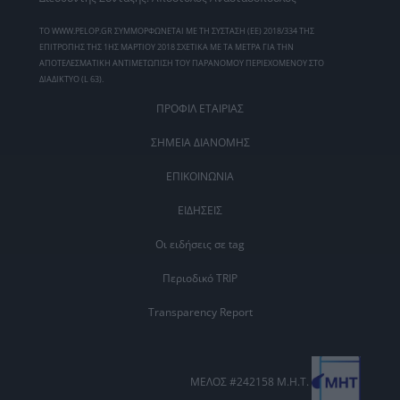
ΤΟ WWW.PELOP.GR ΣΥΜΜΟΡΦΩΝΕΤΑΙ ΜΕ ΤΗ ΣΥΣΤΑΣΗ (ΕΕ) 2018/334 ΤΗΣ
ΕΠΙΤΡΟΠΗΣ ΤΗΣ 1ΗΣ ΜΑΡΤΙΟΥ 2018 ΣΧΕΤΙΚΑ ΜΕ ΤΑ ΜΕΤΡΑ ΓΙΑ ΤΗΝ
ΑΠΟΤΕΛΕΣΜΑΤΙΚΗ ΑΝΤΙΜΕΤΩΠΙΣΗ ΤΟΥ ΠΑΡΑΝΟΜΟΥ ΠΕΡΙΕΧΟΜΕΝΟΥ ΣΤΟ
ΔΙΑΔΙΚΤΥΟ (L 63).
ΠΡΟΦΙΛ ΕΤΑΙΡΙΑΣ
ΣΗΜΕΙΑ ΔΙΑΝΟΜΗΣ
ΕΠΙΚΟΙΝΩΝΙΑ
ΕΙΔΗΣΕΙΣ
Οι ειδήσεις σε tag
Περιοδικό TRIP
Transparency Report
ΜΕΛΟΣ #242158 Μ.Η.Τ.