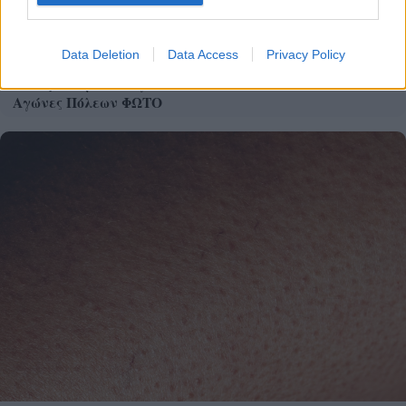
Data Deletion
Data Access
Privacy Policy
Ο Αθηνόδωρος ο Αιγιεύς στους Διεθνείς Παιδικούς
Αγώνες Πόλεων ΦΩΤΟ