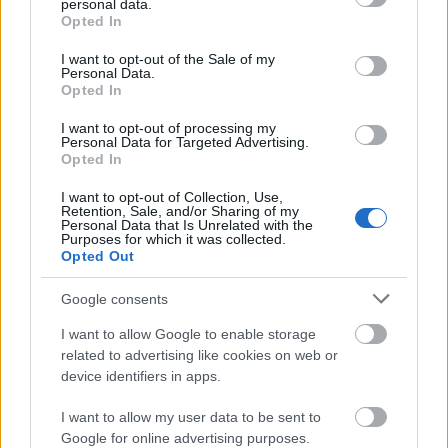
personal data.
grant or deny consent to Google and its third-party tags to
Opted In
use your data for below specified purposes in below Google
consent section.
I want to opt-out of the Sale of my
Personal Data.
Opted In
I want to opt-out of processing my
Personal Data for Targeted Advertising.
Opted In
Μετάλλιο για τον Γυμναστικό Σύλλογο Δύμης στο
Πανελλήνιο Πρωτάθλημα Πίστας
I want to opt-out of Collection, Use,
Retention, Sale, and/or Sharing of my
Personal Data that Is Unrelated with the
Purposes for which it was collected.
Opted Out
Google consents
I want to allow Google to enable storage
related to advertising like cookies on web or
device identifiers in apps.
I want to allow my user data to be sent to
Google for online advertising purposes.