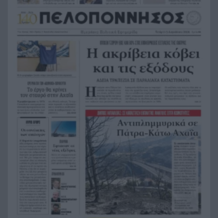
Συμφωνία Ιράν – Ομάν για νέα ναυτιλιακή
20:51
διαδρομή στα Στενά του Ορμούζ
Ήττα-αποκλεισμός για την Εθνική Nέων
20:38
Γυναικών στο Ευρωπαϊκό
Δικαστικό μπλόκο στους δασμούς Τραμπ:
20:33
Επιστρέφονται 100 δισεκατομμύρια δολάρια σε
επιχειρήσεις
Αιγιάλεια: Ήρθαν από τη Βρετανία για μια νέα
20:25
ζωή και η πυρκαγιά τους άφησε στο δρόμο!
Φωτιά Αττικοβοιωτία: Όλα τα μέτρα στήριξης
20:13
για τους πυρόπληκτους – Τα ποσά των
επιδομάτων και η στεγαστική συνδρομή