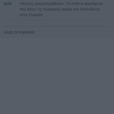
«Φωτιές-ανεμοστρόβιλοι»: Το σπάνιο φαινόμενο
22:53
που κάνει τις πυρκαγιές ακόμη πιο επικίνδυνες
στην Ευρώπη
Ουκρανία: Η αόρατη σύγκρουση της τεχνολογίας
22:45
– Drones, δορυφόροι και AI στην πρώτη γραμμή
ΟΛΕΣ ΟΙ ΕΙΔΗΣΕΙΣ
Το βραδινό που χορταίνει και βοηθά στον
22:34
έλεγχο του βάρους
Ο Ελληνοκύπριος νομπελίστας Ντέμης
22:23
Χασάμπης στο «τιμόνι» της Google AI
HELLENiQ ENERGY: Έως 25 εκατ. ευρώ για έργα
22:15
αποκατάστασης στις πυρόπληκτες περιοχές
Οι ξηροί καρποί που αξίζει να βάλεις στη
22:06
διατροφή σου αν θέλεις να επενδύσεις στη
μακροζωία
Ηλεκτρική διασύνδεση Ελλάδας – Κύπρου:
21:53