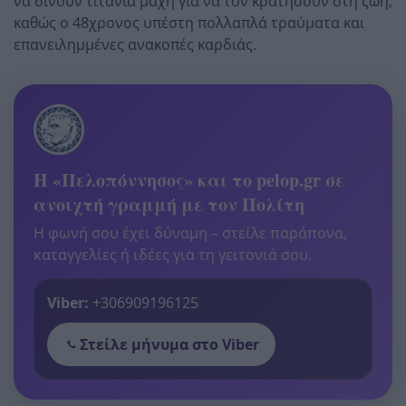
να δίνουν τιτάνια μάχη για να τον κρατήσουν στη ζωή,
καθώς ο 48χρονος υπέστη πολλαπλά τραύματα και
επανειλημμένες ανακοπές καρδιάς.
Η «Πελοπόννησος» και το pelop.gr σε
ανοιχτή γραμμή με τον Πολίτη
Η φωνή σου έχει δύναμη – στείλε παράπονα,
καταγγελίες ή ιδέες για τη γειτονιά σου.
Viber:
+306909196125
Στείλε μήνυμα στο Viber