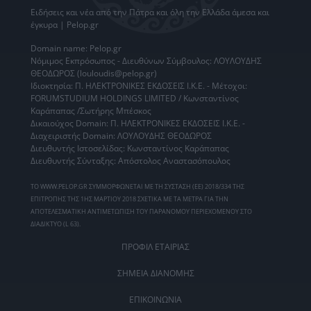
Ειδήσεις
και νέα από την
Πάτρα
και όλη την Ελλάδα άμεσα και
έγκυρα | Pelop.gr
Domain name: Pelop.gr
Νόμιμος Εκπρόσωπος - Διευθύνων Σύμβουλος: ΛΟΥΛΟΥΔΗΣ
ΘΕΟΔΩΡΟΣ (louloudis@pelop.gr)
Ιδιοκτησία: Π. ΗΛΕΚΤΡΟΝΙΚΕΣ ΕΚΔΟΣΕΙΣ Ι.Κ.Ε. - Μέτοχοι:
FORUMSTUDIUM HOLDINGS LIMITED / Κωνσταντίνος
Καράπαπας /Σωτήρης Μπέσκος
Δικαιούχος Domain: Π. ΗΛΕΚΤΡΟΝΙΚΕΣ ΕΚΔΟΣΕΙΣ Ι.Κ.Ε. -
Διαχειριστής Domain: ΛΟΥΛΟΥΔΗΣ ΘΕΟΔΩΡΟΣ
Διευθυντής Ιστοσελίδας: Κωνσταντίνος Καράπαπας
Διευθυντής Σύνταξης: Απόστολος Αναστασόπουλος
ΤΟ WWW.PELOP.GR ΣΥΜΜΟΡΦΩΝΕΤΑΙ ΜΕ ΤΗ ΣΥΣΤΑΣΗ (ΕΕ) 2018/334 ΤΗΣ
ΕΠΙΤΡΟΠΗΣ ΤΗΣ 1ΗΣ ΜΑΡΤΙΟΥ 2018 ΣΧΕΤΙΚΑ ΜΕ ΤΑ ΜΕΤΡΑ ΓΙΑ ΤΗΝ
ΑΠΟΤΕΛΕΣΜΑΤΙΚΗ ΑΝΤΙΜΕΤΩΠΙΣΗ ΤΟΥ ΠΑΡΑΝΟΜΟΥ ΠΕΡΙΕΧΟΜΕΝΟΥ ΣΤΟ
ΔΙΑΔΙΚΤΥΟ (L 63).
ΠΡΟΦΙΛ ΕΤΑΙΡΙΑΣ
ΣΗΜΕΙΑ ΔΙΑΝΟΜΗΣ
ΕΠΙΚΟΙΝΩΝΙΑ