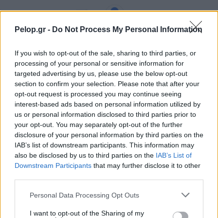
Pelop.gr -
Do Not Process My Personal Information
If you wish to opt-out of the sale, sharing to third parties, or
processing of your personal or sensitive information for
targeted advertising by us, please use the below opt-out
section to confirm your selection. Please note that after your
opt-out request is processed you may continue seeing
interest-based ads based on personal information utilized by
us or personal information disclosed to third parties prior to
Χρησιμοποιείς Google passkeys για τους κωδικούς σου;
your opt-out. You may separately opt-out of the further
Και όμως μπορούν να τους κλέψουν
disclosure of your personal information by third parties on the
IAB’s list of downstream participants. This information may
also be disclosed by us to third parties on the
IAB’s List of
Downstream Participants
that may further disclose it to other
third parties.
Please note that this website/app uses one or more Google
Personal Data Processing Opt Outs
services and may gather and store information including but
not limited to your visit or usage behaviour. You may click to
I want to opt-out of the Sharing of my