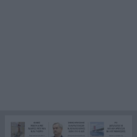
Μπήκε η Meridiam στο έργο του ΑΔΜΗΕ
Η Σκόπελος στους κορυφαίους
21:45
κινηματογραφικούς προορισμούς της Μεσογείου
Πώς το φαγόπυρο μπορεί να συμβάλει στον
21:37
έλεγχο του βάρους
Συναγερμός στη Βόρεια Καρολίνα: Πολλοί νεκροί
21:27
σε μαζικούς πυροβολισμούς
Κέρκυρα: Ο κρυμμένος «σκουπιδότοπος» κάτω
21:20
από τη θάλασσα, συγκλονιστικές υποβρύχιες
εικόνες
Το απόλυτο summer roadtrip από την άγρια
21:12
Μάνη στην καστροπολιτεία της Μονεμβασίας
Σύμη: Εντοπίστηκε σορός άνδρα στον Πανορμίτη
21:02
– Πιθανότατα ανήκει στον αγνοούμενο Γερμανό
τουρίστα