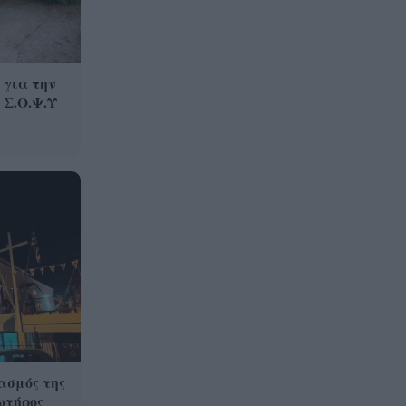
Βρετανία
Κίνδυνος Πυρκαγιάς: Σε
7:23
«κίτρινο» συναγερμό Δυτική
 για την
Ελλάδα, Πελοπόννησος, Αττική
 Σ.Ο.Ψ.Υ
και νησιά του Αιγαίου
ασμός της
ωτήρος