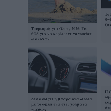
Το 
Swi
ξα
Τουρισμός για Ολους 2026: Τα
SOS για να κερδίσετε το voucher
διακοπών
Η G
δήλ
Δεν ανοίγει η μπάρα στα διόδια
καρ
με το e-pass ενώ έχει χρήματα
στ
«μέσα»;