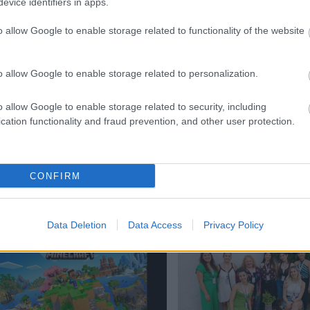
evice identifiers in apps.
o allow Google to enable storage related to functionality of the website
o allow Google to enable storage related to personalization.
o allow Google to enable storage related to security, including
cation functionality and fraud prevention, and other user protection.
Ζώδια Σήμερα 7/8: Ξαφ
Meta παραδέχεται παραβίαση
ειδήσεις και μεγάλες
 AI μοντέλο της
ανατροπές!
CONFIRM
Data Deletion
Data Access
Privacy Policy