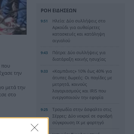
ΡΟΗ ΕΙΔΗΣΕΩΝ
Ηλεία: Δύο συλλήψεις στο
9:51
Αρκούδι για αυθαίρετες
κατασκευές και κατάληψη
αιγιαλού
Πάτρα: Δύο συλλήψεις για
9:43
διατάραξη κοινής ησυχίας
α που
«Καμπάνες» 10% έως 40% για
9:33
 έχασε την
άτυπες δωρεές: Οι παγίδες με
μετρητά, κοινούς
γο μετά την
λογαριασμούς και IRIS που
εσε στο
ενεργοποιούν την εφορία
Τραγωδία στην άσφαλτο στις
9:25
Σέρρες: Δύο νεκροί σε σφοδρή
σύγκρουση ΙΧ με φορτηγό