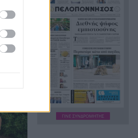
Καύσιμα: «Φωτιά» η βενζίνη
7:56
πριν τον Δεκαπενταύγουστο –
Το κόστος των διακοπών
ανεβαίνει, τι πληρώνουν οι
οδηγοί
Ντόναλντ Τραμπ: «Σύντομα το
7:48
τέλος του πολέμου με το Ιράν»
νικές
Ισχυρός σεισμός στις
7:43
Φιλιππίνες – Κουνήθηκε η
Μανίλα, εκενώθηκαν κτίρια
Εορτολόγιο – Ξεχωριστές
7:35
εκπλήξεις: Σπάνια ονόματα
που γιορτάζουν σήμερα
ΓΙΝΕ ΣΥΝΔΡΟΜΗΤΗΣ
Υπόθεση Marfin: Στην
7:31
Εισαγγελία σήμερα η 46χρονη
μετά την έκδοσή της από τη