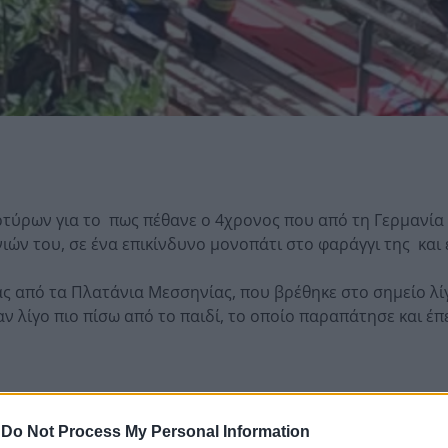
ρτύρων για το πως πέθανε ο 4χρονος που από τη Γερμανί
ιών του, σε ένα επικίνδυνο μονοπάτι στο φαράγγι της και
ς από τα Πλατάνια Μεσσηνίας, που βρέθηκε στο σημείο λί
αν λίγο πιο πίσω από το παιδί, το οποίο παραπάτησε και έπ
-
Do Not Process My Personal Information