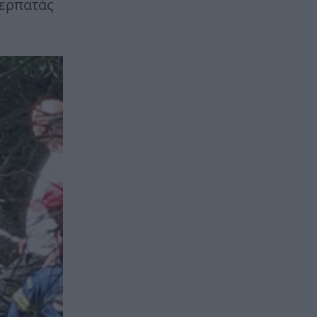
περπατάς