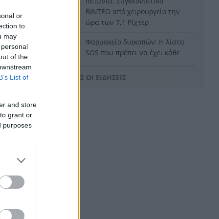
Ιαπωνία: Συγκλονιστικό
9:14
ΒΙΝΤΕΟ από χειρουργείο την
sonal or
ώρα των 7,1 Ρίχτερ
ection to
ou may
Φαρμακείο διακοπών: Η λίστα
9:05
 personal
SOS που πρέπει να έχει κάθε
out of the
ταξιδιώτης στη βαλίτσα του
 downstream
ΟΛΕΣ ΟΙ ΕΙΔΗΣΕΙΣ
B’s List of
Μυστράς: Παθολογικά αίτια
8:59
«δείχνει» η πρώτη
ιατροδικαστική εξέταση για
er and store
τον 90χρονο στον καταψύκτη
to grant or
ed purposes
«Φωτιά» στις τιμές του
8:51
 ποτάμι από
πετρελαίου: Ξεπέρασε τα 83
 άσχημη
δολάρια το Brent
ς
Περού: Σάλος με ΒΙΝΤΕΟ
8:43
νδυνος,
σεξουαλικής επίθεσης σε
26χρονη τραγουδίστρια
Συντάξεις: Η σκληρή
8:35