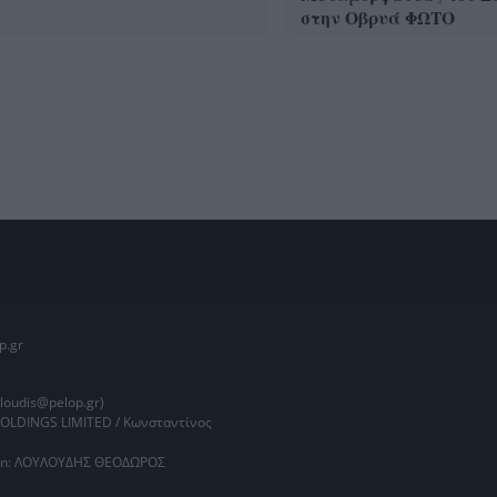
στην Οβρυά ΦΩΤΟ
p.gr
oudis@pelop.gr)
HOLDINGS LIMITED / Κωνσταντίνος
main: ΛΟΥΛΟΥΔΗΣ ΘΕΟΔΩΡΟΣ