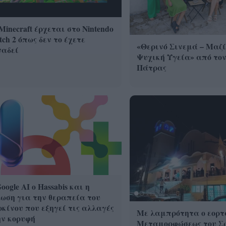
Minecraft έρχεται στο Nintendo
tch 2 όπως δεν το έχετε
«Θερινό Σινεμά – Μαζί
ναδεί
Ψυχική Υγεία» από τον
Πάτρας
oogle ΑΙ ο Hassabis και η
ωση για την θεραπεία του
κίνου που εξηγεί τις αλλαγές
Με λαμπρότητα ο εορτ
ην κορυφή
Μεταμορφώσεως του Σ