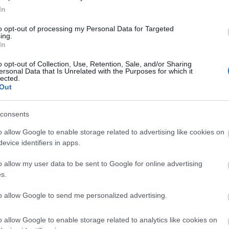
In
to opt-out of processing my Personal Data for Targeted
 pelop.gr σε ανοιχτή γραμμή με τον Πολίτη
ing.
In
λε παράπονα, καταγγελίες ή ιδέες για τη γειτονιά σου.
o opt-out of Collection, Use, Retention, Sale, and/or Sharing
ersonal Data that Is Unrelated with the Purposes for which it
lected.
Out
er
consents
o allow Google to enable storage related to advertising like cookies on
evice identifiers in apps.
λες τις
ειδήσεις
στο Bing News και το Google News
o allow my user data to be sent to Google for online advertising
s.
to allow Google to send me personalized advertising.
o allow Google to enable storage related to analytics like cookies on