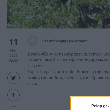
11
Πελοπόννησος Newsroom
Μάι.
Συγκλονίζουν οι περιέγραφες αυτοπτών μα
2025
φαίνεται πως διέφυγε της προσοχής των γον
20:32
ζωή του.
Σύμφωνα με τη μαρτυρία ιδιοκτήτη ταβέρνα
πτώση του παιδιού, οι γονείς του, βρίσκοντ
κενό.
Pelop.gr 