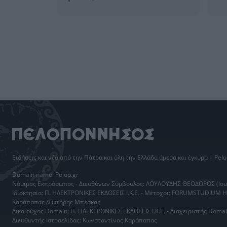
Ειδήσεις
και νέα από την
Πάτρα
και όλη την Ελλάδα άμεσα και έγκυρα | Pelo
Domain name: Pelop.gr
Νόμιμος Εκπρόσωπος - Διευθύνων Σύμβουλος: ΛΟΥΛΟΥΔΗΣ ΘΕΟΔΩΡΟΣ (loul
Ιδιοκτησία: Π. ΗΛΕΚΤΡΟΝΙΚΕΣ ΕΚΔΟΣΕΙΣ Ι.Κ.Ε. - Μέτοχοι: FORUMSTUDIUM 
Καράπαπας /Σωτήρης Μπέσκος
Δικαιούχος Domain: Π. ΗΛΕΚΤΡΟΝΙΚΕΣ ΕΚΔΟΣΕΙΣ Ι.Κ.Ε. - Διαχειριστής Do
Διευθυντής Ιστοσελίδας: Κωνσταντίνος Καράπαπας