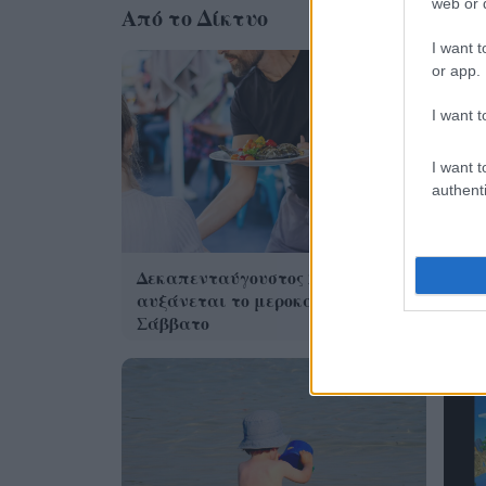
web or d
Από το Δίκτυο
I want t
or app.
I want t
I want t
authenti
Η 
από
Δεκαπενταύγουστος 2026: Πόσο
αυξάνεται το μεροκάματο το
Σάββατο