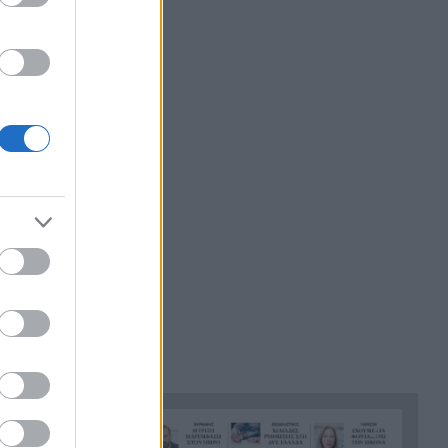
πραγματικότητα για 6 στους
10 συνταξιούχους – Χάσμα
δύο ταχυτήτων μεταξύ
Δημοσίου και ιδιωτικού τομέα
Φωτιές από αμέλεια σε Σκύρο
8:23
και Λακωνία: Δύο συλλήψεις
από την Πυροσβεστική,
τσουχτερό πρόστιμο για τη
ψησταριά
Καταπέλτης η Δικαιοσύνη για
8:16
τη φωτιά στη Βοιωτία:
Προφυλακιστέοι Δήμαρχος,
εργολάβος και επιχειρηματίας
Πάτρα: Τροχαίο με υλικές
8:06
ζημιές τα ξημερώματα στην
Ελευθερίου Βενιζέλου
Κοινωνική ανάγκη
8:00