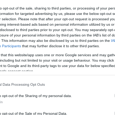
to opt-out of the sale, sharing to third parties, or processing of your per
formation for targeted advertising by us, please use the below opt-out s
r selection. Please note that after your opt-out request is processed y
eing interest-based ads based on personal information utilized by us or
disclosed to third parties prior to your opt-out. You may separately opt-
losure of your personal information by third parties on the IAB’s list of
. This information may also be disclosed by us to third parties on the
IA
Participants
that may further disclose it to other third parties.
 that this website/app uses one or more Google services and may gath
including but not limited to your visit or usage behaviour. You may click 
 to Google and its third-party tags to use your data for below specifi
ogle consent section.
ριν το μικρό καταρράκτη σε ένα ίσωμα, το παιδί έπεσε στο
 σε δέντρο. Όταν έφτασα το παιδί ήταν ζωντανό αλλά σε
ρας του με κάποιον άλλο» περιέγραψε ο μάρτυρας μιλώντα
l Data Processing Opt Outs
o opt-out of the Sharing of my personal data.
κτήρισε επικίνδυνο. «Δεν είναι μόνο εκεί που περπατάς ο κί
In
ρές βράχοι» δήλωσε.
o opt-out of the Sale of my Personal Data.