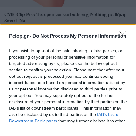
CMF Clip Pro: Τα open-ear earbuds της Nothing με θήκη
Smart Dial
Pelop.gr -
Do Not Process My Personal Information
If you wish to opt-out of the sale, sharing to third parties, or
processing of your personal or sensitive information for
targeted advertising by us, please use the below opt-out
section to confirm your selection. Please note that after your
opt-out request is processed you may continue seeing
interest-based ads based on personal information utilized by
us or personal information disclosed to third parties prior to
your opt-out. You may separately opt-out of the further
disclosure of your personal information by third parties on the
IAB’s list of downstream participants. This information may
also be disclosed by us to third parties on the
IAB’s List of
Downstream Participants
that may further disclose it to other
Ο ουρανός ετοιμάζει υπερθέαμα – Πλησιάζει η πιο
third parties.
εντυπωσιακή αστρονομική ημέρα της χρονιάς