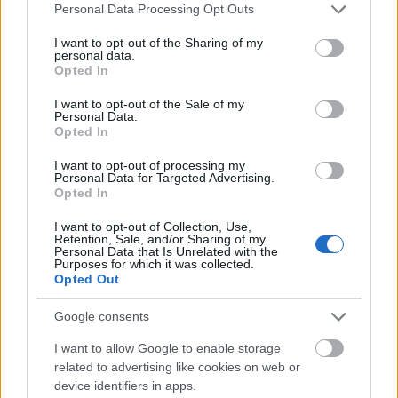
Please note that this website/app uses one or more Google
Personal Data Processing Opt Outs
services and may gather and store information including but
not limited to your visit or usage behaviour. You may click to
I want to opt-out of the Sharing of my
personal data.
grant or deny consent to Google and its third-party tags to
Opted In
use your data for below specified purposes in below Google
consent section.
I want to opt-out of the Sale of my
Personal Data.
Opted In
I want to opt-out of processing my
Personal Data for Targeted Advertising.
Opted In
I want to opt-out of Collection, Use,
Retention, Sale, and/or Sharing of my
Personal Data that Is Unrelated with the
Purposes for which it was collected.
Χρησιμοποιείς Google passkeys για τους κωδικούς σου;
Opted Out
Και όμως μπορούν να τους κλέψουν
Google consents
I want to allow Google to enable storage
related to advertising like cookies on web or
device identifiers in apps.