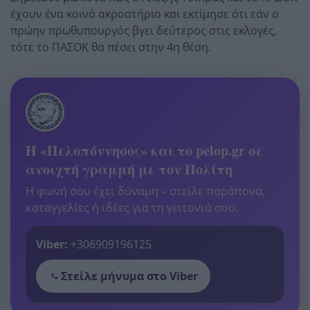
έχουν ένα κοινό ακροατήριο και εκτίμησε ότι εάν ο
πρώην πρωθυπουργός βγει δεύτερος στις εκλογές,
τότε το ΠΑΣΟΚ θα πέσει στην 4η θέση.
Η «Πελοπόννησος» και το pelop.gr σε
ανοιχτή γραμμή με τον Πολίτη
Η φωνή σου έχει δύναμη – στείλε παράπονα,
καταγγελίες ή ιδέες για τη γειτονιά σου.
Viber:
+306909196125
Στείλε μήνυμα στο Viber