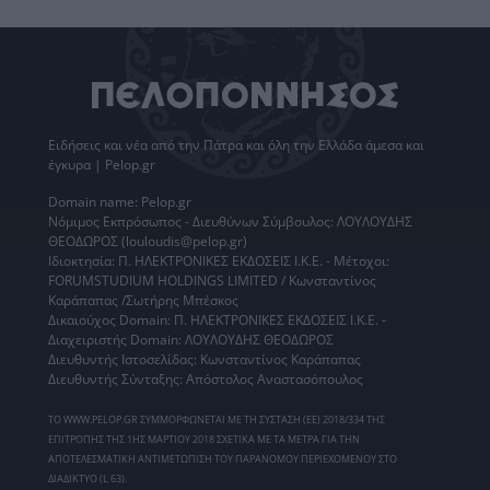
Ειδήσεις
και νέα από την
Πάτρα
και όλη την Ελλάδα άμεσα και
έγκυρα | Pelop.gr
Domain name: Pelop.gr
Νόμιμος Εκπρόσωπος - Διευθύνων Σύμβουλος: ΛΟΥΛΟΥΔΗΣ
ΘΕΟΔΩΡΟΣ (louloudis@pelop.gr)
Ιδιοκτησία: Π. ΗΛΕΚΤΡΟΝΙΚΕΣ ΕΚΔΟΣΕΙΣ Ι.Κ.Ε. - Μέτοχοι:
FORUMSTUDIUM HOLDINGS LIMITED / Κωνσταντίνος
Καράπαπας /Σωτήρης Μπέσκος
Δικαιούχος Domain: Π. ΗΛΕΚΤΡΟΝΙΚΕΣ ΕΚΔΟΣΕΙΣ Ι.Κ.Ε. -
Διαχειριστής Domain: ΛΟΥΛΟΥΔΗΣ ΘΕΟΔΩΡΟΣ
Διευθυντής Ιστοσελίδας: Κωνσταντίνος Καράπαπας
Διευθυντής Σύνταξης: Απόστολος Αναστασόπουλος
ΤΟ WWW.PELOP.GR ΣΥΜΜΟΡΦΩΝΕΤΑΙ ΜΕ ΤΗ ΣΥΣΤΑΣΗ (ΕΕ) 2018/334 ΤΗΣ
ΕΠΙΤΡΟΠΗΣ ΤΗΣ 1ΗΣ ΜΑΡΤΙΟΥ 2018 ΣΧΕΤΙΚΑ ΜΕ ΤΑ ΜΕΤΡΑ ΓΙΑ ΤΗΝ
ΑΠΟΤΕΛΕΣΜΑΤΙΚΗ ΑΝΤΙΜΕΤΩΠΙΣΗ ΤΟΥ ΠΑΡΑΝΟΜΟΥ ΠΕΡΙΕΧΟΜΕΝΟΥ ΣΤΟ
ΔΙΑΔΙΚΤΥΟ (L 63).