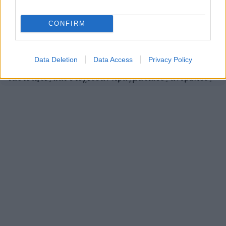
CONFIRM
Data Deletion
Data Access
Privacy Policy
Anthropic και OpenAI: Τα AI agents έφτιαξαν ψεύτικες
ταυτότητες και στόχευσαν πραγματικούς ανθρώπους