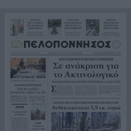
πρόστιμο σε όσους παρανομούν
Υπόθεση Marfin: Στην Ελλάδα το βράδυ η
10:42
46χρονη κατηγορούμενη – Αύριο στον
εισαγγελέα και την ανακρίτρια
Σε ιστορικό χαμηλό τα επίπεδα φυσικού αερίου
10:39
στην Ευρώπη
Με τρεις Πατρινούς η Εθνική Νέων Ανδρών στο
10:32
Ευρωπαϊκό Πρωτάθλημα
Ξέσπασε ο Τραμπ για τα δημοσιεύματα περί
10:25
έλλειψης πυρομαχικών στον πόλεμο
Δένδιας για τη Συμφωνία ΑΟΖ με την Αίγυπτο:
10:16
«Κατοχυρώσαμε το εθνικό συμφέρον με βάση το
Διεθνές Δίκαιο»
Οι σημερινές προβλέψεις για όλα τα ζώδια
10:09