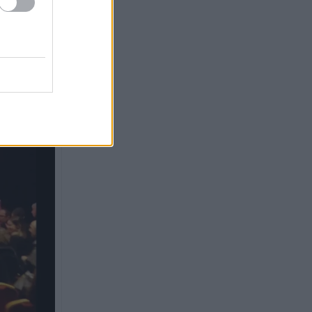
Με ήπια άνοδο άνοιξε ο Γ.Δ.
11:36
του Ελληνικού
Χρηματιστηρίου