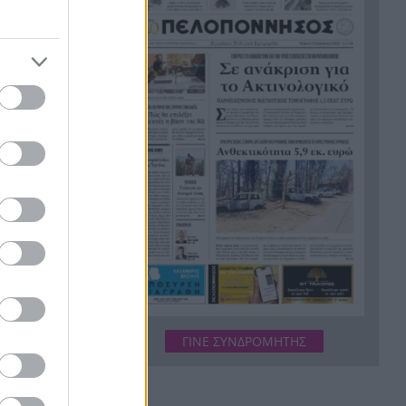
εγκαταλείπουν – Βρετανική
οικογένεια έχασε το σπίτι λίγο
πριν μετακομίσει
Στις 28 Αυγούστου
11:53
ενεργοποιείται η κάρτα του
Αγρότη, τι αλλάζει
Ξανασκανάρουν το Ιόνιο για
11:49
αέριο – Νέες έρευνες για
σημασία ο
υδρογονάνθρακες στη Δυτική
ει τα
Ελλάδα
Όμιλος ΔΕΗ: Οικονομικά
11:45
Αποτελέσματα Α΄ εξαμήνου
 να
2026
α που,
Προβληματισμός για την
11:39
ΓΙΝΕ ΣΥΝΔΡΟΜΗΤΗΣ
αυξανόμενη βία στους νέους –
»
,
Η άγρια επίθεση σε 17χρονο
ναβαλιού,
στο Ρίο και ο τραυματισμός
υ».