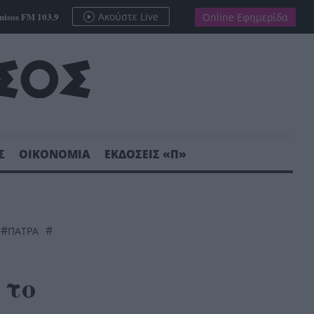
nisos FM 103.9
Ακούστε Live
Online Εφημερίδα
Σ
ΟΙΚΟΝΟΜΙΑ
ΕΚΔΟΣΕΙΣ «Π»
#
#
ΠΆΤΡΑ
 το