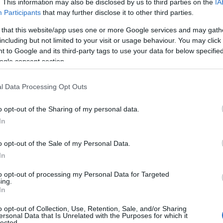
. This information may also be disclosed by us to third parties on the
IA
Participants
that may further disclose it to other third parties.
ημείωσε:
 that this website/app uses one or more Google services and may gath
ού, μέσα από το Ταμείο Ανάκαμψης έχει εξασφαλίσει έ
including but not limited to your visit or usage behaviour. You may click 
ατρινού Καρναβαλιού
. Αυτά τα χρήματα σαν πρόγραμμα,
 to Google and its third-party tags to use your data for below specifi
ντα υφυπουργού Πολιτισμού,
τον Ιούνιο του 2024, δεν είχ
ogle consent section.
ει,
προκειμένου να είχαν εκταμιευθεί τα χρήματα. Πρόκειτ
ράφουν Πατρινό Καρναβάλι»
l Data Processing Opt Outs
που ανέλαβε καθήκοντα,
πίεσε όσο μπορούσε και βοήθησ
o opt-out of the Sharing of my personal data.
ς του, τον δήμαρχο Πατρέων, προκειμένου να ολοκληρώ
In
μαστε σε μια διαγωνιστική διαδικασία και ευχόμαστε, όλα να
ει 4.200.000 ευρώ που είναι για το Πατρινό Καρναβάλι».
o opt-out of the Sale of my Personal Data.
In
to opt-out of processing my Personal Data for Targeted
ing.
In
o opt-out of Collection, Use, Retention, Sale, and/or Sharing
ersonal Data that Is Unrelated with the Purposes for which it
lected.