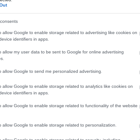
Out
consents
o allow Google to enable storage related to advertising like cookies on
evice identifiers in apps.
o allow my user data to be sent to Google for online advertising
s.
χρόνος ολοκλήρωσης του Πατρινού Καρναβαλιού
: «Εχει 
to allow Google to send me personalized advertising.
λοκληρωθεί, προκειμένου το Ταμείο Ανάκαμψης να μας δώσ
o allow Google to enable storage related to analytics like cookies on
evice identifiers in apps.
α χρόνια
: «Για να εκταμιευθούν τα χρήματα, πρέπει πρώτα
, να βρεθούν ανάδοχοι, να ολοκληρωθούν τα έργα. Τα έργ
o allow Google to enable storage related to functionality of the website
 Μάιο του 2022».
νδιαφέρουσας ημερίδας του περιοδικού «Πατρινόραμα
o allow Google to enable storage related to personalization.
οτάσεις για το μέλλον και την ανάπτυξη του Πατρινού Καρ
α και αρχεία από το παρελθόν του θεσμού σε βάθος χρόνο
o allow Google to enable storage related to security, including