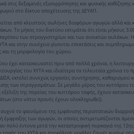
κά στις δεξαμενές εξισορρόπησης και φυσικής καθίζησης 
γωγού στο δίκτυο αποχέτευσης της ΔΕΥΑΠ.
ελείται από κλειστούς σωλήνες διαφόρων αγωγών αλλά και 
κων. Το μήκος του δικτύου εκτιμάται ότι είναι μήκους 3.
 περίπου των στραγγιστηρίων και των ανοικτών αυλάκων. 
ΥΤΑ και στην συνέχεια γίνονται επεκτάσεις και συμπληρωμ
ες και τη μορφολογία του χώρου.
ύου έχει κατασκευαστεί πριν από πολλά χρόνια, η λειτουργ
ιτουργίας του ΧΥΤΑ και ιδιαίτερα τα τελευταία χρόνια το 
ΔΙΣΑ, εκτελεί συνεχώς εργασίες συντήρησης, καθαρισμού κ
ρισης των στραγγισμάτων. Σε μεγάλο μέρος του κυττάρου τ
 εξέλιξη της πορείας του κυττάρου ταφής, έχουν κατασκε
άτων (στο νότιο πρανές έχουν ολοκληρωθεί).
ι συχνό το φαινόμενο της εμφάνισης περιστατικών διαρρο
 έμφραξης των αγωγών, οι οποίες αντιμετωπίζονται άμεσ
αν πολύ έντονα μετά την καταστροφική πυρκαγιά της 12ης
ο ταφής του ΧΥΤΑ και προκάλεσε μεγάλες ζημιές κυρίως στ