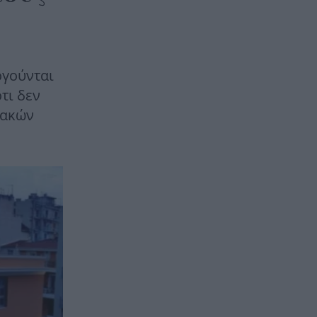
ογούνται
τι δεν
ιακών