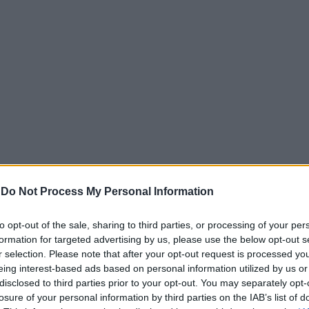
-
Do Not Process My Personal Information
to opt-out of the sale, sharing to third parties, or processing of your per
formation for targeted advertising by us, please use the below opt-out s
r selection. Please note that after your opt-out request is processed y
 Σουγλέρη: Το θέμα παύει να είναι μόνο τεχνικό και 
eing interest-based ads based on personal information utilized by us or
disclosed to third parties prior to your opt-out. You may separately opt-
losure of your personal information by third parties on the IAB’s list of