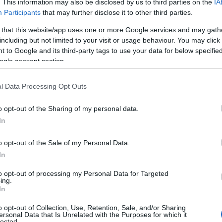
καν, από το 2014 ο φορέας διαχείρισης απορριμμάτων, αρχ
. This information may also be disclosed by us to third parties on the
IA
Participants
that may further disclose it to other third parties.
Α, σε συνεργασία με τον Δήμο Πατρέων, πραγματοποιεί σε 
ειγματοληψίες και περιβαλλοντικούς ελέγχους στον ΧΥΤΑ. 
 that this website/app uses one or more Google services and may gath
ιφανειακών και υπόγειων υδάτων, στραγγισμάτων και εδά
including but not limited to your visit or usage behaviour. You may click 
ειτουργίας της εγκατάστασης.
 to Google and its third-party tags to use your data for below specifi
ogle consent section.
l Data Processing Opt Outs
ύ Συμβουλίου της Πάτρας, απαντώντας σε ερωτήσεις δημο
αν τη διαχείριση στραγγισμάτων και τις υποδομές της Ξ
o opt-out of the Sharing of my personal data.
In
o opt-out of the Sale of my Personal Data.
In
to opt-out of processing my Personal Data for Targeted
ing.
In
o opt-out of Collection, Use, Retention, Sale, and/or Sharing
ersonal Data that Is Unrelated with the Purposes for which it
lected.