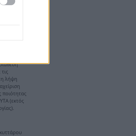
ΔΕΔΔΗΕ για τη φονική φωτιά
Χωρίς πλοίο, μακριά από τα
15:36
συνηθισμένα: 6 στάσεις από
το Λεωνίδιο στη Μονεμβασιά
ι η
 διάθεση
 τις
τη λήψη
ιαχείριση
ς ποιότητας
ΥΤΑ (εκτός
γίας).
 κυττάρου