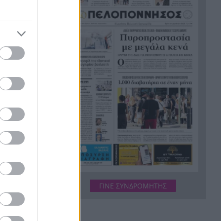
δασών της μέσα σε μία
δεκαετία
Το χρώμα που έχουν δει μόλις
16:10
7 άνθρωποι στον κόσμο
Τριπλή έξοδος από το κόμμα
16:03
Καρυστιανού: Η σκληρή
επιστολή Κοτσόργιου
ρισης
Παραγγελίες για τα πάντα: Τα
15:56
υμβάσεις
εκατομμύρια πίσω από τη νέα
. Κορνάρος
εποχή του delivery
νται
Όρων και
Δεν μπορούσε να περπατήσει –
15:53
Η απίθανη πατέντα με Hot
α με τα
Wheels που έβαλε ξανά τον
 εξής
Gelato σε κίνηση
ΓΙΝΕ ΣΥΝΔΡΟΜΗΤΗΣ
ι από τη
Ρέθυμνο: Ελεύθερος με όρους
15:42
ο 52χρονος υπάλληλος του