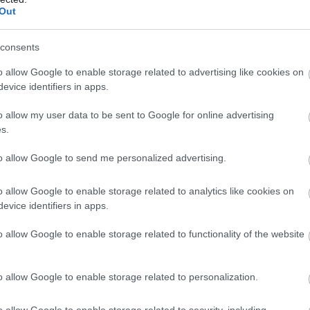
Out
consents
o allow Google to enable storage related to advertising like cookies on
evice identifiers in apps.
o allow my user data to be sent to Google for online advertising
s.
πορριμμάτων (αρχικά ο 1ος Αναγκαστικός Σύνδεσμος Διαχεί
to allow Google to send me personalized advertising.
γασία με το Δήμο Πατρέων συνάπτει κάθε χρόνο ετήσιες σ
τρών (Τμήμα Χημικών Μηχανικών, υπεύθυνος καθηγητής κ
o allow Google to enable storage related to analytics like cookies on
 και μετρήσεων στο ΧΥΤΑ Πατρών. Οι συμβάσεις αυτές γίνο
evice identifiers in apps.
ντικούς όρους της Απόφασης Έγκρισης Περιβαλλοντικών 
ς Περιβαλλοντικών Επιπτώσεων. Από το 2020 και σύμφων
o allow Google to enable storage related to functionality of the website
 η σύμβαση με το Πανεπιστήμιο Πατρών περιλαμβάνει τις
ρήσεων για τις φυσικοχημικές παραμέτρους, όπως ορίζοντα
o allow Google to enable storage related to personalization.
o allow Google to enable storage related to security, including