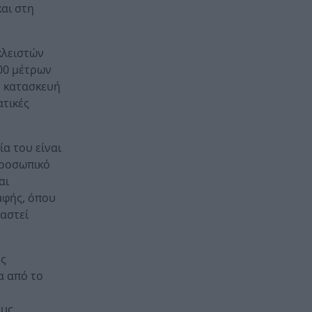
και στη
κλειστών
000 μέτρων
Η κατασκευή
ατικές
ία του είναι
προσωπικό
αι
αφής, όπου
υαστεί
ής
α από το
ους