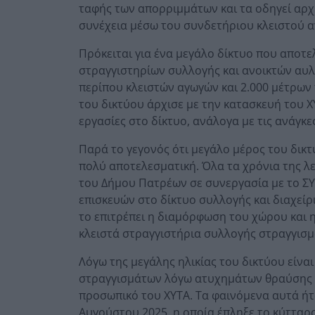
ταφής των απορριμμάτων και τα οδηγεί αρχι
συνέχεια μέσω του συνδετήριου κλειστού α
Πρόκειται για ένα μεγάλο δίκτυο που αποτ
στραγγιστηρίων συλλογής και ανοικτών αυλά
περίπου κλειστών αγωγών και 2.000 μέτρων
του δικτύου άρχισε με την κατασκευή του Χ
εργασίες στο δίκτυο, ανάλογα με τις ανάγκ
Παρά το γεγονός ότι μεγάλο μέρος του δικτ
πολύ αποτελεσματική. Όλα τα χρόνια της λε
του Δήμου Πατρέων σε συνεργασία με το ΣΥ
επισκευών στο δίκτυο συλλογής και διαχεί
το επιτρέπει η διαμόρφωση του χώρου και η
κλειστά στραγγιστήρια συλλογής στραγγισμ
Λόγω της μεγάλης ηλικίας του δικτύου είνα
στραγγισμάτων λόγω ατυχημάτων θραύσης ή
προσωπικό του ΧΥΤΑ. Τα φαινόμενα αυτά ήτ
Αυγούστου 2025, η οποία έπληξε το κύτταρ