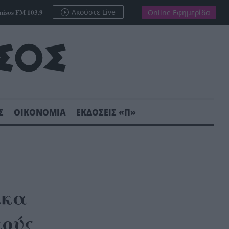
nisos FM 103.9
Ακούστε Live
Online Εφημερίδα
Σ
ΟΙΚΟΝΟΜΙΑ
ΕΚΔΟΣΕΙΣ «Π»
κκα
κούς