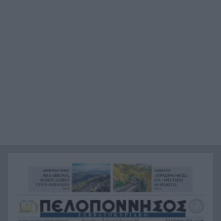
παραβιάσεις
Αυτή είναι η μαρμελάδα που ανακλήθηκε από
20:48
τον ΕΦΕΤ, ο λόγος
Χαμάς: Παραμένει έτοιμη να εφαρμόσει το
20:36
ειρηνευτικό σχέδιο των ΗΠΑ για τη Γάζα
Φιστίκια: 6 οφέλη για καρδιά, έντερο και
20:24
σάκχαρο – Τι δείχνουν οι μελέτες
«Ας αναπαυτεί εν ειρήνη», Ρεάλ, Μπαρτσελόνα
20:12
και Ομοσπονδία Αργεντινής για τον χαμό του
πατέρα του Μέσι
Οι πνιγμοί είναι συνήθως «βουβοί»: Η
20:00
διασώστρια Δήμητρα Παναγιωτοπούλου για τις
εμπειρίες και το απαιτητικό της επάγγελμα
«Λένε προδότες και πληρωμένους όσους
19:48
αποχωρούν», διαζύγιο με αιχμές στο κόμμα
Καρυστιανού