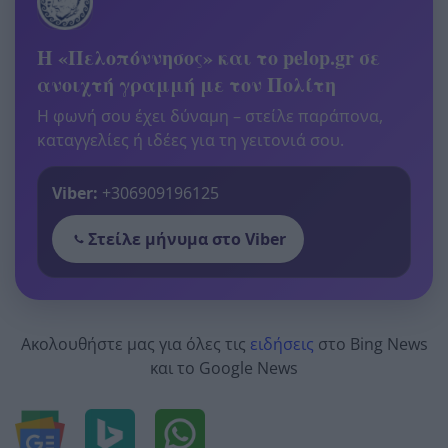
Η «Πελοπόννησος» και το pelop.gr σε
ανοιχτή γραμμή με τον Πολίτη
Η φωνή σου έχει δύναμη – στείλε παράπονα,
καταγγελίες ή ιδέες για τη γειτονιά σου.
Viber:
+306909196125
Στείλε μήνυμα στο Viber
Ακολουθήστε μας για όλες τις
ειδήσεις
στο Bing News
και το Google News