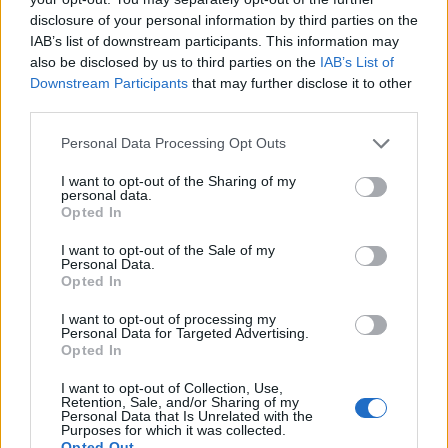
disclosure of your personal information by third parties on the
IAB’s list of downstream participants. This information may
also be disclosed by us to third parties on the
IAB’s List of
Downstream Participants
that may further disclose it to other
third parties.
Please note that this website/app uses one or more Google
Personal Data Processing Opt Outs
services and may gather and store information including but
not limited to your visit or usage behaviour. You may click to
I want to opt-out of the Sharing of my
personal data.
grant or deny consent to Google and its third-party tags to
Opted In
use your data for below specified purposes in below Google
consent section.
I want to opt-out of the Sale of my
Personal Data.
Το 5ο Τουρνουά 3on3 στην Ακράτα – Παρών ο Γιώργος
Opted In
Καραμέρος ΦΩΤΟ
I want to opt-out of processing my
Personal Data for Targeted Advertising.
Opted In
I want to opt-out of Collection, Use,
Retention, Sale, and/or Sharing of my
Personal Data that Is Unrelated with the
Purposes for which it was collected.
Opted Out