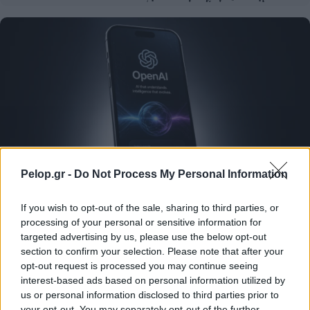
Pelop.gr -
Do Not Process My Personal Information
Η OpenAI σταματά το μοντέλο Astra που έλυσε 10
If you wish to opt-out of the sale, sharing to third parties, or
μαθηματικά αινίγματα δεκαετιών
processing of your personal or sensitive information for
targeted advertising by us, please use the below opt-out
section to confirm your selection. Please note that after your
opt-out request is processed you may continue seeing
interest-based ads based on personal information utilized by
us or personal information disclosed to third parties prior to
your opt-out. You may separately opt-out of the further