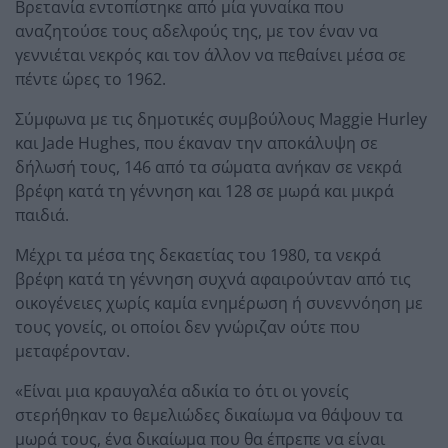
Βρετανία εντοπίστηκε από μία γυναίκα που
αναζητούσε τους αδελφούς της, με τον έναν να
γεννιέται νεκρός και τον άλλον να πεθαίνει μέσα σε
πέντε ώρες το 1962.
Σύμφωνα με τις δημοτικές συμβούλους Maggie Hurley
και Jade Hughes, που έκαναν την αποκάλυψη σε
δήλωσή τους, 146 από τα σώματα ανήκαν σε νεκρά
βρέφη κατά τη γέννηση και 128 σε μωρά και μικρά
παιδιά.
Μέχρι τα μέσα της δεκαετίας του 1980, τα νεκρά
βρέφη κατά τη γέννηση συχνά αφαιρούνταν από τις
οικογένειες χωρίς καμία ενημέρωση ή συνεννόηση με
τους γονείς, οι οποίοι δεν γνώριζαν ούτε που
μεταφέρονταν.
«Είναι μια κραυγαλέα αδικία το ότι οι γονείς
στερήθηκαν το θεμελιώδες δικαίωμα να θάψουν τα
μωρά τους, ένα δικαίωμα που θα έπρεπε να είναι