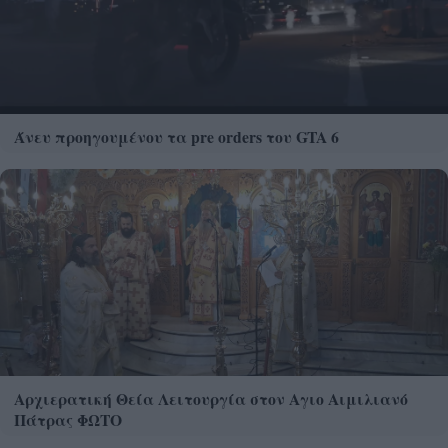
Άνευ προηγουμένου τα pre orders του GTA 6
Αρχιερατική Θεία Λειτουργία στον Αγιο Αιμιλιανό
Πάτρας ΦΩΤΟ