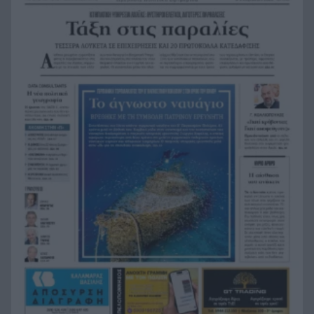
Η Ελλάδα θα διεκδικήσει την 9η θέση στο
19:36
Παγκόσμιο πρωτάθλημα Παίδων
Τεσσάρων χρονών παιδί βρέθηκε νεκρό σε
19:24
πισίνα στην Πάρο, ανείπωτη τραγωδία
Μπαράζ συλλήψεων για ναρκωτικά σε Κέρκυρα
19:12
και Λευκάδα
Στον Αστακό ολοκληρώνεται το Ράλι Ιονίου
19:04