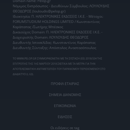
Domain name: Pelop.gr
Νόμιμος Εκπρόσωπος - Διευθύνων Σύμβουλος: ΛΟΥΛΟΥΔΗΣ
ΘΕΟΔΩΡΟΣ (louloudis@pelop.gr)
Ιδιοκτησία: Π. ΗΛΕΚΤΡΟΝΙΚΕΣ ΕΚΔΟΣΕΙΣ Ι.Κ.Ε. - Μέτοχοι:
FORUMSTUDIUM HOLDINGS LIMITED / Κωνσταντίνος
Καράπαπας /Σωτήρης Μπέσκος
Δικαιούχος Domain: Π. ΗΛΕΚΤΡΟΝΙΚΕΣ ΕΚΔΟΣΕΙΣ Ι.Κ.Ε. -
Διαχειριστής Domain: ΛΟΥΛΟΥΔΗΣ ΘΕΟΔΩΡΟΣ
Διευθυντής Ιστοσελίδας: Κωνσταντίνος Καράπαπας
Διευθυντής Σύνταξης: Απόστολος Αναστασόπουλος
ΤΟ WWW.PELOP.GR ΣΥΜΜΟΡΦΩΝΕΤΑΙ ΜΕ ΤΗ ΣΥΣΤΑΣΗ (ΕΕ) 2018/334 ΤΗΣ
ΕΠΙΤΡΟΠΗΣ ΤΗΣ 1ΗΣ ΜΑΡΤΙΟΥ 2018 ΣΧΕΤΙΚΑ ΜΕ ΤΑ ΜΕΤΡΑ ΓΙΑ ΤΗΝ
ΑΠΟΤΕΛΕΣΜΑΤΙΚΗ ΑΝΤΙΜΕΤΩΠΙΣΗ ΤΟΥ ΠΑΡΑΝΟΜΟΥ ΠΕΡΙΕΧΟΜΕΝΟΥ ΣΤΟ
ΔΙΑΔΙΚΤΥΟ (L 63).
ΠΡΟΦΙΛ ΕΤΑΙΡΙΑΣ
ΣΗΜΕΙΑ ΔΙΑΝΟΜΗΣ
ΕΠΙΚΟΙΝΩΝΙΑ
ΕΙΔΗΣΕΙΣ
Οι ειδήσεις σε tag