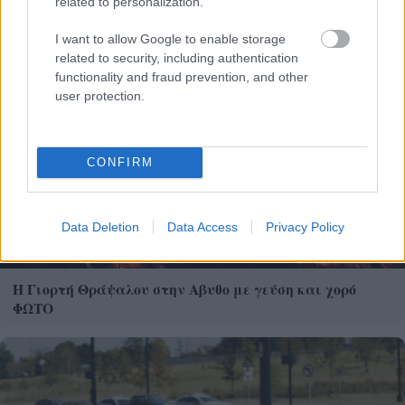
related to personalization.
Η Apple αποφασίζει ποιος μένει και ποιος φεύγει και
I want to allow Google to enable storage
οι κανόνες δεν είναι ίδιοι για όλους
related to security, including authentication
functionality and fraud prevention, and other
user protection.
CONFIRM
Data Deletion
Data Access
Privacy Policy
Η Γιορτή Θράψαλου στην Αβυθο με γεύση και χορό
ΦΩΤΟ