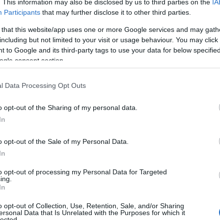
 αναβάθμιση, πιστοποιήσεις, προβολή και ανθρώπινο δυνα
. This information may also be disclosed by us to third parties on the
IA
Participants
that may further disclose it to other third parties.
ση «Παράγουμε στην Ελλάδα»
 that this website/app uses one or more Google services and may gath
τοδοτηθούν επενδύσεις που συνδέονται άμεσα με την αν
including but not limited to your visit or usage behaviour. You may click 
 to Google and its third-party tags to use your data for below specifi
υση της ανταγωνιστικότητας.
ogle consent section.
ς παραγωγής, μέσα από επενδύσεις σε σύγχρονο μηχανολογ
ση της παραγωγικής δυναμικότητας, αλλά και η βελτίωση τ
l Data Processing Opt Outs
o opt-out of the Sharing of my personal data.
λογική αναβάθμιση, με υιοθέτηση προηγμένων τεχνολογιώ
In
ς λύσεις Industry 4.0 και IoT. Οι επενδύσεις αυτές μπορ
γής και στη βελτίωση της ποιότητας των προϊόντων.
o opt-out of the Sale of my Personal Data.
In
to opt-out of processing my Personal Data for Targeted
ing.
In
o opt-out of Collection, Use, Retention, Sale, and/or Sharing
ersonal Data that Is Unrelated with the Purposes for which it
lected.