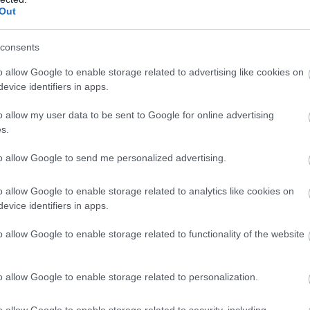
Out
consents
o allow Google to enable storage related to advertising like cookies on
evice identifiers in apps.
o allow my user data to be sent to Google for online advertising
s.
 και οι πιστοποιήσεις ποιότητας, καθώς και η συμμόρφω
to allow Google to send me personalized advertising.
ιαπιστεύσεις. Με αυτόν τον τρόπο, οι επιχειρήσεις μπορο
σο της εγχώριας όσο και της διεθνούς αγοράς.
o allow Google to enable storage related to analytics like cookies on
evice identifiers in apps.
αι ανθρώπινο δυναμικό
o allow Google to enable storage related to functionality of the website
τίζονται με τον σχεδιασμό προϊόντων, τη βελτίωση της σ
o allow Google to enable storage related to personalization.
ης ετικέτας ή της συσκευασίας και η ενίσχυση της εμπορ
τιθέμενη αξία των προϊόντων και να βελτιώσουν την απή
o allow Google to enable storage related to security, including