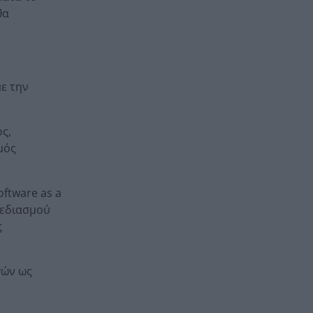
θα
ε την
ς,
μός
ftware as a
χεδιασμού
ς
γών ως