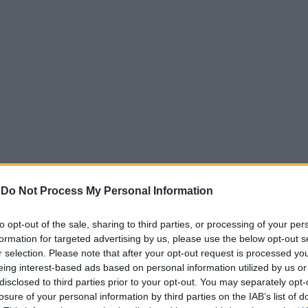
-
Do Not Process My Personal Information
to opt-out of the sale, sharing to third parties, or processing of your per
ε διπλό στόχο: από τη μία να στηρίξει την εγχώρια παραγ
formation for targeted advertising by us, please use the below opt-out s
ήσει τις επιχειρήσεις να ενισχύσουν ή να διευρύνουν την 
r selection. Please note that after your opt-out request is processed y
eing interest-based ads based on personal information utilized by us or
disclosed to third parties prior to your opt-out. You may separately opt-
 πολύ μικρές και μεσαίες επιχειρήσεις, οι οποίες θέλουν 
losure of your personal information by third parties on the IAB’s list of