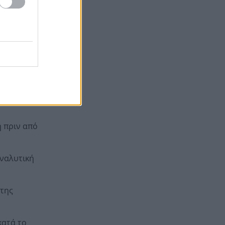
μισθολογικό
τητας και
ιρήσεις, οι
η πριν από
αναλυτική
 της
κατά το