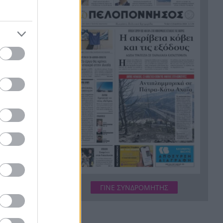
αρνήθηκε να δώσει κατάθεση
Οι σημερινές προβλέψεις για
10:10
όλα τα ζώδια
Ληστεία, ναρκωτικά και βία
10:05
κατά υπαλλήλων, πλούσιο το
Αστυνομικό Δελτίο
Που θα δείτε την πρώτη μάχη
9:55
του Παναθηναϊκού με την
ση
ΤΣΣΚΑ 1948
ύν να
Τρεις νεκροί και 3.757
9:41
επικίνδυνες παραβάσεις στους
δρόμους της Δυτικής Ελλάδας
σε έναν μήνα
υσκευασίας
ΓΙΝΕ ΣΥΝΔΡΟΜΗΤΗΣ
ικής
χησή τους