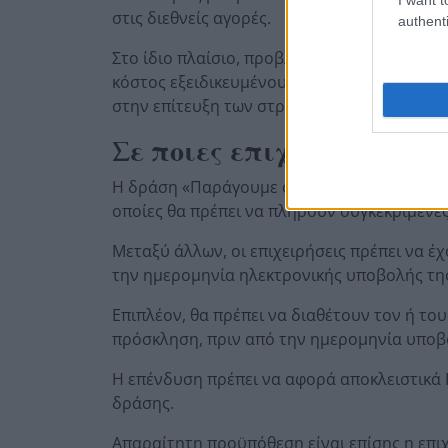
στις διεθνείς αγορές.
authenti
Στο ίδιο πλαίσιο, προβλέπεται και ενίσχυσ
κόστος εξειδικευμένου προσωπικού, εφόσον
στην επίτευξη των στρατηγικών στόχων της
Σε ποιες επιχειρήσεις α
Η δράση «Παράγουμε στην Ελλάδα» απευθύνετ
οποίες θα πρέπει να πληρούν συγκεκριμένε
Μεταξύ άλλων, οι επιχειρήσεις πρέπει να έ
την ημερομηνία ηλεκτρονικής υποβολής τη
Επιπλέον, θα πρέπει να διαθέτουν τον ή τ
πρόσκληση, πριν από την ημερομηνία υποβο
Η επένδυση πρέπει να αφορά αποκλειστικά 
δράσης.
Απαραίτητη προϋπόθεση είναι επίσης η επι