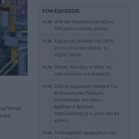
ΡΟΗ ΕΙΔΗΣΕΩΝ
ΗΠΑ και Μαρόκο γιορτάζουν
11:30
250 χρόνια στενής φιλίας
Σημαντική αλλαγή της UEFA
11:26
για τις κίτρινες κάρτες, τι
ισχύει πλέον
Πάτρα: Αδειάζει η πόλη, τα
11:18
café κλείνουν για διακοπές
Σπάνιο γερμανικό ναυάγιο του
11:15
Β’ Παγκοσμίου Πολέμου
εντοπίστηκε στο Ιόνιο –
Βρέθηκε η θρυλική
χειρήσεων
τορπιλάκατος LS 6 μετά από 83
υψηλό
χρόνια
Η Παναχαϊκή προχωρά με την
11:10