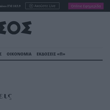
nisos FM 103.9
Ακούστε Live
Online Εφημερίδα
Σ
ΟΙΚΟΝΟΜΙΑ
ΕΚΔΟΣΕΙΣ «Π»
εις