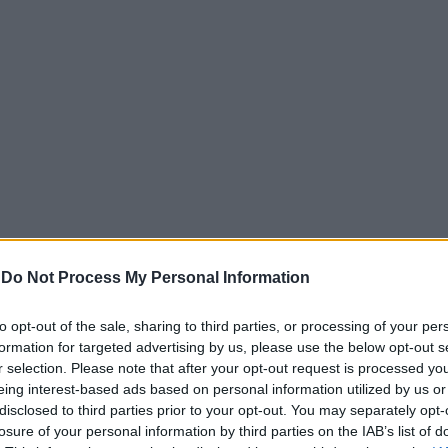
-
Do Not Process My Personal Information
α αρκετούς πολιτικουούς με εμπλοκή στο χαρτοφυλάκιο 
αραίτητες κινήσεις για να μπορέσει η περιοχή να πάρει μερ
to opt-out of the sale, sharing to third parties, or processing of your per
ωστε, η περιοχή μας έχει πλούσια ιστορία και πολλά ακόμ
formation for targeted advertising by us, please use the below opt-out s
 επισκέπτη.
r selection. Please note that after your opt-out request is processed y
eing interest-based ads based on personal information utilized by us or
λλάδας χωροθετείται ένα από τα πιο σημαντικά μνημεία πο
disclosed to third parties prior to your opt-out. You may separately opt-
χώρος της Ολυμπίας, που συγκαταλέγεται στη λίστα των μ
losure of your personal information by third parties on the IAB’s list of