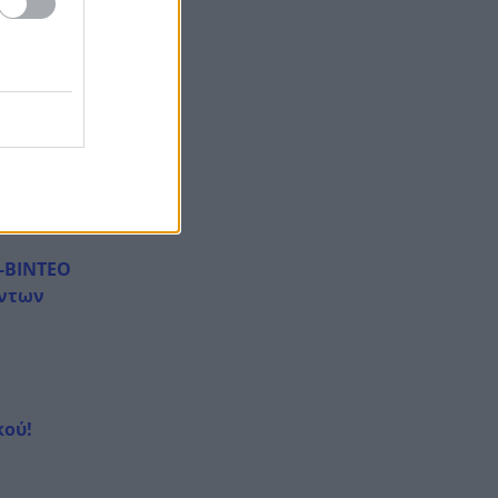
ναρκωτικά σε Κέρκυρα και
 Κώστας
Λευκάδα
πος
Στον Αστακό ολοκληρώνεται
ναπτυξιακή,
19:04
το Ράλι Ιονίου
ει να
Ο-ΒΙΝΤΕΟ
έντων
κού!