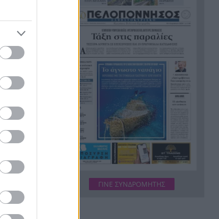
Οι πνιγμοί είναι συνήθως
20:00
«βουβοί»: Η διασώστρια
Δήμητρα Παναγιωτοπούλου
για τις εμπειρίες και το
απαιτητικό της επάγγελμα
«Λένε προδότες και
19:48
πληρωμένους όσους
αποχωρούν», διαζύγιο με
αιχμές στο κόμμα
Καρυστιανού
Η Ελλάδα θα διεκδικήσει την
19:36
9η θέση στο Παγκόσμιο
ρόπουλος,
πρωτάθλημα Παίδων
or in Chie
αι η πόλη
Τεσσάρων χρονών παιδί
19:24
βρέθηκε νεκρό σε πισίνα στην
ΓΙΝΕ ΣΥΝΔΡΟΜΗΤΗΣ
Πάρο, ανείπωτη τραγωδία
λακτικές
Μπαράζ συλλήψεων για
19:12