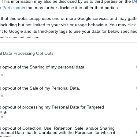
. This information may also be disclosed by us to third parties on the
IA
Participants
that may further disclose it to other third parties.
α κάνει τον εναρκτήριο χαιρετισμό την 1η μέρα του Συν
 θα γίνουν προκειμένου να εκσυγχρονιστούν υποδομές της
 that this website/app uses one or more Google services and may gath
including but not limited to your visit or usage behaviour. You may click 
κ.τ.λ.) ώστε να γίνει πιο ανταγωνιστική.
 to Google and its third-party tags to use your data for below specifi
ς Τάσεις: Προκλήσεις και Ευκαιρίες», θα πραγματοποιηθεί 
ogle consent section.
γές του παγκόσμιου τουριστικού χάρτη. Ο «πράσινος» του
ιωτική εμπειρία αναδιαμορφώνουν τη στρατηγική των προο
l Data Processing Opt Outs
ος στην ΕΕ για τις μεταφορές και τον Τουρισμό και περιμέ
ιπη Ευρώπη. Ο Αλέξανδρος Θάνος, πρόεδρος του ΣΕΤΕ, ο δ
o opt-out of the Sharing of my personal data.
 Αγγελόπουλος και ο Νίκος Καραφλός, διευθύνων σύμβου
In
λήσεις του ξενοδοχειακού κλάδου.
o opt-out of the Sale of my Personal Data.
», την ίδια μέρα, θα μιλήσει η πρόεδρος του ΕΟΤ Αντζελα
In
ις στρατηγικές του Οργανισμού για να υπάρξει επέκταση τ
to opt-out of processing my Personal Data for Targeted
ακτικών τουριστικών δράσεων.
ing.
In
o opt-out of Collection, Use, Retention, Sale, and/or Sharing
ersonal Data that Is Unrelated with the Purposes for which it
lected.