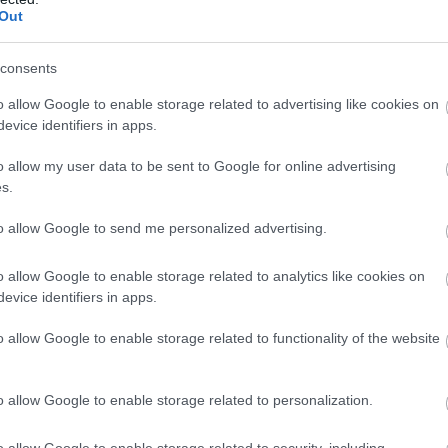
Out
consents
o allow Google to enable storage related to advertising like cookies on
evice identifiers in apps.
o allow my user data to be sent to Google for online advertising
s.
to allow Google to send me personalized advertising.
o allow Google to enable storage related to analytics like cookies on
ηθεί σε άλλες αγορές θα αναπτύξει ο Παναγιώτης Σακελλα
evice identifiers in apps.
ό της στόχο θα μιλήσει η Μαρία Θεοφανοπούλου, CEO, Edit
o allow Google to enable storage related to functionality of the website
ς Γκίζας, δήμαρχος Ναυπακτίας, θα μιλήσει για όσα έκανε κ
τουριστικό προορισμό.
o allow Google to enable storage related to personalization.
εία θα παρουσιαστούν στη συνεδρία «Τουρισμός 2030: Εναλ
ή Ανάπτυξη».
o allow Google to enable storage related to security, including