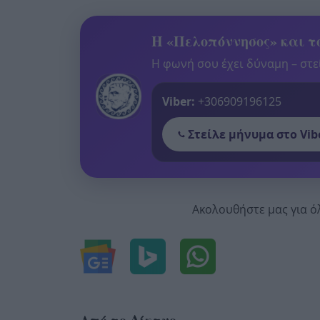
Η «Πελοπόννησος» και το
Η φωνή σου έχει δύναμη – στεί
Viber:
+306909196125
Στείλε μήνυμα στο Vib
Ακολουθήστε μας για ό