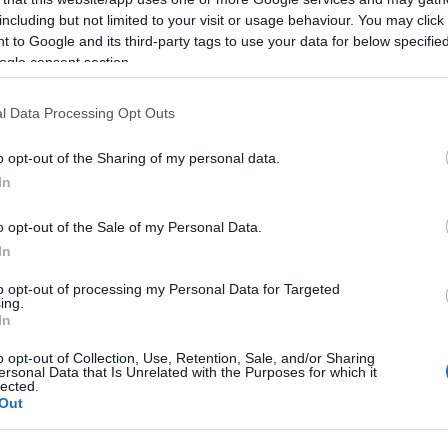
including but not limited to your visit or usage behaviour. You may click 
που φέρεται να επιχείρησε να βάλει τέλος στη ζωή της, ν
 to Google and its third-party tags to use your data for below specifi
ogle consent section.
l Data Processing Opt Outs
 pelop.gr σε ανοιχτή γραμμή με τον Πολίτη
o opt-out of the Sharing of my personal data.
λε παράπονα, καταγγελίες ή ιδέες για τη γειτονιά σου.
In
o opt-out of the Sale of my Personal Data.
In
to opt-out of processing my Personal Data for Targeted
ing.
In
o opt-out of Collection, Use, Retention, Sale, and/or Sharing
ersonal Data that Is Unrelated with the Purposes for which it
lected.
Out