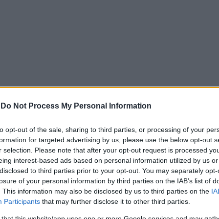
-
Do Not Process My Personal Information
to opt-out of the sale, sharing to third parties, or processing of your per
formation for targeted advertising by us, please use the below opt-out s
r selection. Please note that after your opt-out request is processed y
ο ΕΚΑΒ, με ασθενοφόρο να φτάνει στο σημείο και να παρα
eing interest-based ads based on personal information utilized by us or
disclosed to third parties prior to your opt-out. You may separately opt-
losure of your personal information by third parties on the IAB’s list of
αυτοκτονίας μέσα σε λίγες ώρες – Άμεση κινητοποίηση
. This information may also be disclosed by us to third parties on the
IA
Participants
that may further disclose it to other third parties.
ς παρασχέθηκε η απαραίτητη ιατρική φροντίδα.
 that this website/app uses one or more Google services and may gath