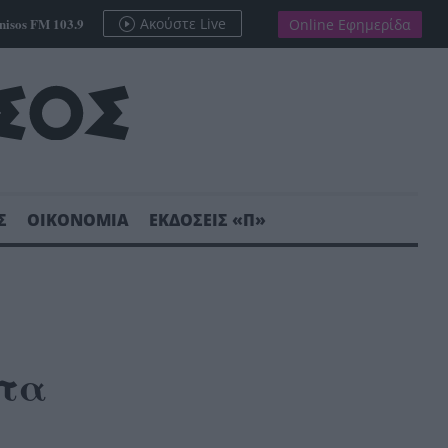
nisos FM 103.9
Ακούστε Live
Online Εφημερίδα
Σ
ΟΙΚΟΝΟΜΙΑ
ΕΚΔΟΣΕΙΣ «Π»
ητα