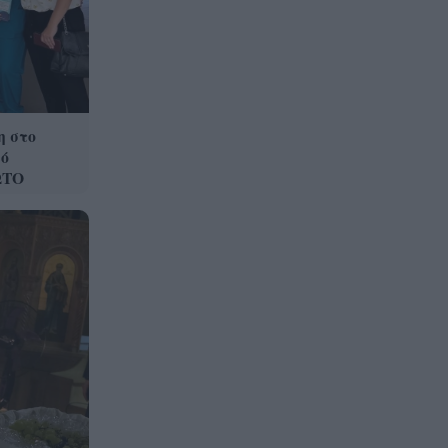
η στο
ό
ΩΤΟ