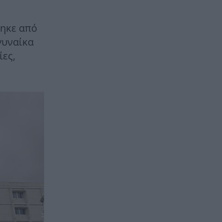
τηκε από
γυναίκα
ες,