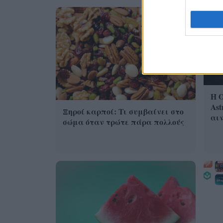
Η 
Ast
Ξηροί καρποί: Τι συμβαίνει στο
αι
σώμα όταν τρώτε πάρα πολλούς