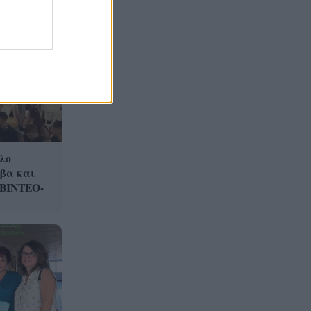
Στεφάνι Κορινθίας: Μεγάλη
20:28
φωτιά, ενισχυθήκαν οι
δυνάμεις, 11 εναέρια στη
μάχη της κατάσβεσης
Σοκ στο μπάσκετ, πέθανε
20:12
ξαφνικά ο προπονητής
Δημήτρης Καρατσώρης
Πάτρα: Σοκ, πέθανε στο
20:00
λο
Νοσοκομείο βρέφος μόλις 8
ίβα και
ημερών
 ΒΙΝΤΕΟ-
«Δεν υπάρχει κανένας λόγος
19:48
να φοβόμαστε ή να
αποφεύγουμε τη θάλασσα», η
Μαρίνα Βερνίκου με
λαγοκέφαλο στο χέρι