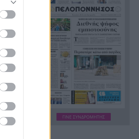
Κουκ
Η μεγάλη ιστορία του
21:12
παπαγάλου που κλάπηκε το
2017 και βρέθηκε μετά από 9
χρόνια
Φρίκη στην Κρήτη: Τουρίστας
21:00
ρωτούσε πόσο να πληρώσει
για να ασελγήσει σε 10χρονο
κορίτσι
Πιάστηκε στα πράσα με 106
20:49
συσκευασίες χασίς σε
προαύλιο σχολείου στο
Μαρούσι
Μαγνησία: «Aκυβέρνητο»
20:39
ΓΙΝΕ ΣΥΝΔΡΟΜΗΤΗΣ
φορτηγό έκοψε στύλο
ηλεκτροδότησης και
προσέκρουσε σε πολυκατοικία