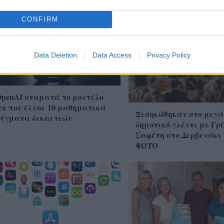
CONFIRM
Data Deletion
Data Access
Privacy Policy
OpenAI σταματά το μοντέλο
ra που έλυσε 10 μαθηματικά
Ξεσηκώθηκαν στο μεγά
νίγματα δεκαετιών
δημοτικό γλέντι με Γρ
Σαφέτη στο Δερβενάκι
ΦΩΤΟ