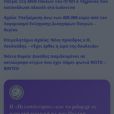
Πάτρα: Στη ΜΕΘ Παίδων του ΠΓΝΠ ο 14χρονος που
κατανάλωσε αλκοόλ στα Ιωάννινα
Αχαΐα: Υπεξαίρεση άνω των 400.000 ευρώ από τον
Λογαριασμό Ενίσχυσης Δικηγόρων Πατρών –
Αιγίου
Επιμελητήριο Αχαΐας: Νέος πρόεδρος ο Θ.
Λουλούδης – «Έχει έρθει η ώρα της δουλειάς»
Νότια Κορέα: Δεκάδες παγιδευμένοι σε
οκταώροφο κτίριο που έχει πάρει φωτιά ΦΩΤΟ –
ΒΙΝΤΕΟ
Η «Πελοπόννησος» και το pelop.gr σε
ανοιχτή γραμμή με τον Πολίτη