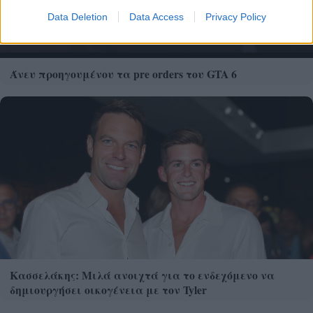
Data Deletion
Data Access
Privacy Policy
Άνευ προηγουμένου τα pre orders του GTA 6
Κασσελάκης: Μιλά ανοιχτά για το ενδεχόμενο να
δημιουργήσει οικογένεια με τον Tyler