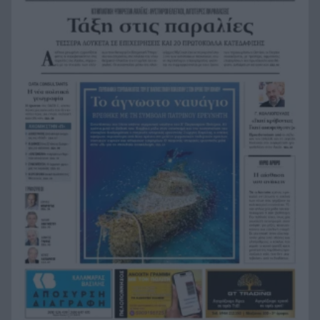
Αντόνιο Μπαντέρας: Γιατί άφησε το Χόλιγουντ
17:38
και επέστρεψε στη Μάλαγα
Τραγωδία, ανασύρθηκε νεκρός 43χρονος από τη
17:34
θάλασσα ανάμεσα σε Αγκίστρι και Αίγινα
Άντι Μπέρναμ: Η συγκινητική εξομολόγηση για
17:29
τον πατέρα του που πάσχει από Αλτσχάιμερ