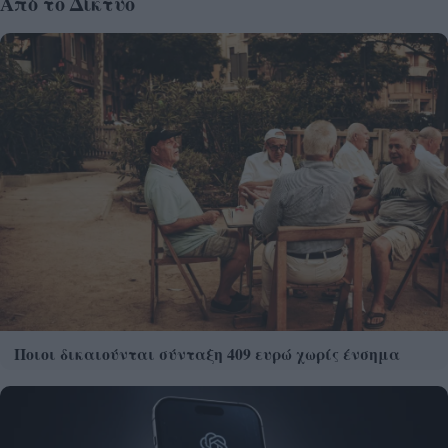
Από το Δίκτυο
Ποιοι δικαιούνται σύνταξη 409 ευρώ χωρίς ένσημα