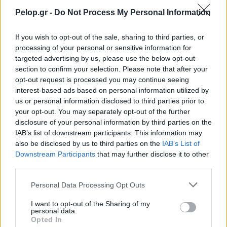
Pelop.gr -
Do Not Process My Personal Information
Frozen yogurt ή παγωτό; Ποιο είναι τελικά πιο υγιεινό
If you wish to opt-out of the sale, sharing to third parties, or
processing of your personal or sensitive information for
targeted advertising by us, please use the below opt-out
section to confirm your selection. Please note that after your
opt-out request is processed you may continue seeing
interest-based ads based on personal information utilized by
us or personal information disclosed to third parties prior to
your opt-out. You may separately opt-out of the further
disclosure of your personal information by third parties on the
IAB’s list of downstream participants. This information may
also be disclosed by us to third parties on the
IAB’s List of
Downstream Participants
that may further disclose it to other
Η Apple αποφασίζει ποιος μένει και ποιος φεύγει και
third parties.
οι κανόνες δεν είναι ίδιοι για όλους
Please note that this website/app uses one or more Google
Personal Data Processing Opt Outs
services and may gather and store information including but
not limited to your visit or usage behaviour. You may click to
I want to opt-out of the Sharing of my
personal data.
grant or deny consent to Google and its third-party tags to
Opted In
use your data for below specified purposes in below Google