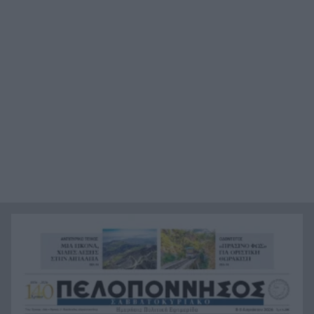
Τεράστια αρκούδα σχεδόν 300 κιλά βρέθηκε
18:48
νεκρή στην Καστοριά
Τρομερό τροχαίο με γουρούνα στον δρόμο
18:36
Μυρτιάς-Αγίου Ηλία, ΦΩΤΟ
Η Εθνική Παίδων μπροστά για μεγάλο διάστημα,
18:24
αλλά ηττήθηκε από το Ισράηλ
«Ήθελα να είναι ο φίλαθλος που θα έχει
18:12
εισιτήριο διαρκείας στον ΟΦΗ από την κοιλιά
της μάνας του!»
Τέθηκε υπό έλεγχο η φωτιά στο Κιλκίς
18:01
Πρίγκιπας Ουίλιαμ και Χάρι: Πότε συναντήθηκαν
17:51
τελευταία φορά – Στο μηδέν οι σχέσεις τους
Κιλκίς: Φωτιά, επιχειρούν τρία αεροσκάφη, 28
17:43
πυροσβέστες, εθελοντές και 9 οχήματα