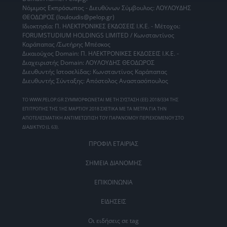
Νόμιμος Εκπρόσωπος - Διευθύνων Σύμβουλος: ΛΟΥΛΟΥΔΗΣ
ΘΕΟΔΩΡΟΣ (louloudis@pelop.gr)
Ιδιοκτησία: Π. ΗΛΕΚΤΡΟΝΙΚΕΣ ΕΚΔΟΣΕΙΣ Ι.Κ.Ε. - Μέτοχοι:
FORUMSTUDIUM HOLDINGS LIMITED / Κωνσταντίνος
Καράπαπας /Σωτήρης Μπέσκος
Δικαιούχος Domain: Π. ΗΛΕΚΤΡΟΝΙΚΕΣ ΕΚΔΟΣΕΙΣ Ι.Κ.Ε. -
Διαχειριστής Domain: ΛΟΥΛΟΥΔΗΣ ΘΕΟΔΩΡΟΣ
Διευθυντής Ιστοσελίδας: Κωνσταντίνος Καράπαπας
Διευθυντής Σύνταξης: Απόστολος Αναστασόπουλος
ΤΟ WWW.PELOP.GR ΣΥΜΜΟΡΦΩΝΕΤΑΙ ΜΕ ΤΗ ΣΥΣΤΑΣΗ (ΕΕ) 2018/334 ΤΗΣ
ΕΠΙΤΡΟΠΗΣ ΤΗΣ 1ΗΣ ΜΑΡΤΙΟΥ 2018 ΣΧΕΤΙΚΑ ΜΕ ΤΑ ΜΕΤΡΑ ΓΙΑ ΤΗΝ
ΑΠΟΤΕΛΕΣΜΑΤΙΚΗ ΑΝΤΙΜΕΤΩΠΙΣΗ ΤΟΥ ΠΑΡΑΝΟΜΟΥ ΠΕΡΙΕΧΟΜΕΝΟΥ ΣΤΟ
ΔΙΑΔΙΚΤΥΟ (L 63).
ΠΡΟΦΙΛ ΕΤΑΙΡΙΑΣ
ΣΗΜΕΙΑ ΔΙΑΝΟΜΗΣ
ΕΠΙΚΟΙΝΩΝΙΑ
ΕΙΔΗΣΕΙΣ
Οι ειδήσεις σε tag