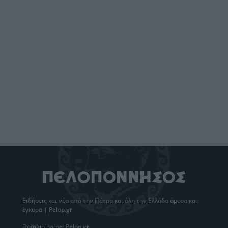
Ειδήσεις
και νέα από την
Πάτρα
και όλη την Ελλάδα άμεσα και
έγκυρα | Pelop.gr
Domain name: Pelop.gr