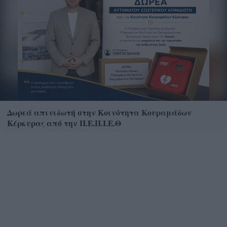
Δωρεά απινιδωτή στην Κοινότητα Κουραμάδων
Κέρκυρας από την Π.Ε.Π.Ι.Ε.Θ