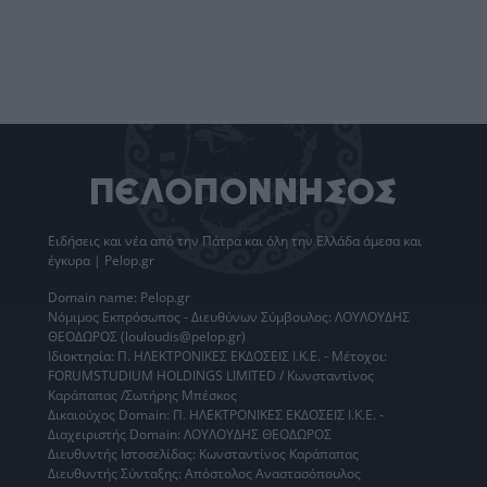
Ειδήσεις
και νέα από την
Πάτρα
και όλη την Ελλάδα άμεσα και
έγκυρα | Pelop.gr
Domain name: Pelop.gr
Νόμιμος Εκπρόσωπος - Διευθύνων Σύμβουλος: ΛΟΥΛΟΥΔΗΣ
ΘΕΟΔΩΡΟΣ (louloudis@pelop.gr)
Ιδιοκτησία: Π. ΗΛΕΚΤΡΟΝΙΚΕΣ ΕΚΔΟΣΕΙΣ Ι.Κ.Ε. - Μέτοχοι:
FORUMSTUDIUM HOLDINGS LIMITED / Κωνσταντίνος
Καράπαπας /Σωτήρης Μπέσκος
Δικαιούχος Domain: Π. ΗΛΕΚΤΡΟΝΙΚΕΣ ΕΚΔΟΣΕΙΣ Ι.Κ.Ε. -
Διαχειριστής Domain: ΛΟΥΛΟΥΔΗΣ ΘΕΟΔΩΡΟΣ
Διευθυντής Ιστοσελίδας: Κωνσταντίνος Καράπαπας
Διευθυντής Σύνταξης: Απόστολος Αναστασόπουλος