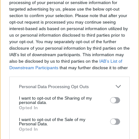
processing of your personal or sensitive information for
targeted advertising by us, please use the below opt-out
section to confirm your selection. Please note that after your
opt-out request is processed you may continue seeing
interest-based ads based on personal information utilized by
us or personal information disclosed to third parties prior to
Η Apple αποφασίζει ποιος μένει και ποιος φεύγει και
your opt-out. You may separately opt-out of the further
οι κανόνες δεν είναι ίδιοι για όλους
disclosure of your personal information by third parties on the
IAB’s list of downstream participants. This information may
also be disclosed by us to third parties on the
IAB’s List of
Downstream Participants
that may further disclose it to other
third parties.
Please note that this website/app uses one or more Google
Personal Data Processing Opt Outs
services and may gather and store information including but
not limited to your visit or usage behaviour. You may click to
I want to opt-out of the Sharing of my
personal data.
grant or deny consent to Google and its third-party tags to
Opted In
use your data for below specified purposes in below Google
consent section.
I want to opt-out of the Sale of my
Personal Data.
Opted In