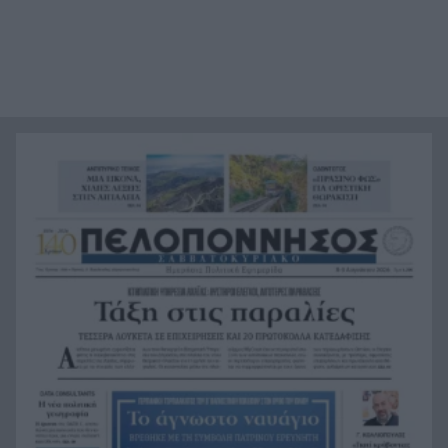
θάλασσα ανάμεσα σε Αγκίστρι και Αίγινα
Άντι Μπέρναμ: Η συγκινητική εξομολόγηση για
17:29
τον πατέρα του που πάσχει από Αλτσχάιμερ
«Κάτι θα κάνουμε στην Αθήνα»: Η Άννα Βίσση
17:22
άκουσε Τσιτσάνη στο Φισκάρδο και πήρε την
κάρτα της μπάντας
Στα ύψη το μοσχάρι: 28,4% ακριβότερο από τον
16:52
Δεκέμβριο του 2024
Έως τον Οκτώβριο η έξαρση των κρουσμάτων
16:50
για τον ιό του Δυτικού Νείλου
Χωροταξικό για τον Τουρισμό: Νέοι όροι για
16:44
ξενοδοχεία, βραχυχρόνιες μισθώσεις και
προστατευόμενες περιοχές
Κάνναβη, skunk, 90.000 ευρώ και τρεις
16:33
συλλήψεις στην Αττική, ΒΙΝΤΕΟ