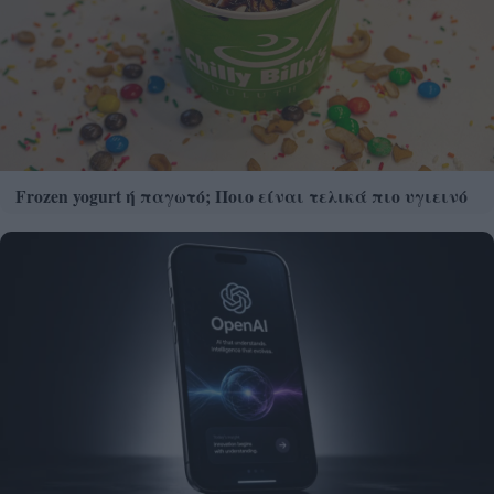
Frozen yogurt ή παγωτό; Ποιο είναι τελικά πιο υγιεινό