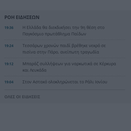
ΡΟΗ ΕΙΔΗΣΕΩΝ
Η Ελλάδα θα διεκδικήσει την 9η θέση στο
19:36
Παγκόσμιο πρωτάθλημα Παίδων
Τεσσάρων χρονών παιδί βρέθηκε νεκρό σε
19:24
πισίνα στην Πάρο, ανείπωτη τραγωδία
Μπαράζ συλλήψεων για ναρκωτικά σε Κέρκυρα
19:12
και Λευκάδα
Στον Αστακό ολοκληρώνεται το Ράλι Ιονίου
19:04
Το ναυάγιο των 83 χρόνων: Εντοπίστηκε στο
19:00
ΟΛΕΣ ΟΙ ΕΙΔΗΣΕΙΣ
Ιόνιο η γερμανική τορπιλάκατος LS 6 του 1943
Τεράστια αρκούδα σχεδόν 300 κιλά βρέθηκε
18:48
νεκρή στην Καστοριά
Τρομερό τροχαίο με γουρούνα στον δρόμο
18:36