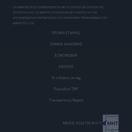
ΤΟ WWW.PELOP.GR ΣΥΜΜΟΡΦΩΝΕΤΑΙ ΜΕ ΤΗ ΣΥΣΤΑΣΗ (ΕΕ) 2018/334 ΤΗΣ
ΕΠΙΤΡΟΠΗΣ ΤΗΣ 1ΗΣ ΜΑΡΤΙΟΥ 2018 ΣΧΕΤΙΚΑ ΜΕ ΤΑ ΜΕΤΡΑ ΓΙΑ ΤΗΝ
ΑΠΟΤΕΛΕΣΜΑΤΙΚΗ ΑΝΤΙΜΕΤΩΠΙΣΗ ΤΟΥ ΠΑΡΑΝΟΜΟΥ ΠΕΡΙΕΧΟΜΕΝΟΥ ΣΤΟ
ΔΙΑΔΙΚΤΥΟ (L 63).
ΠΡΟΦΙΛ ΕΤΑΙΡΙΑΣ
ΣΗΜΕΙΑ ΔΙΑΝΟΜΗΣ
ΕΠΙΚΟΙΝΩΝΙΑ
ΕΙΔΗΣΕΙΣ
Οι ειδήσεις σε tag
Περιοδικό TRIP
Transparency Report
ΜΕΛΟΣ #242158 Μ.Η.Τ.