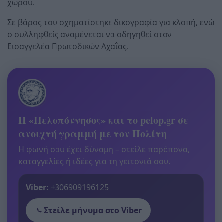
χώρου.
Σε βάρος του σχηματίστηκε δικογραφία για κλοπή, ενώ
ο συλληφθείς αναμένεται να οδηγηθεί στον
Εισαγγελέα Πρωτοδικών Αχαΐας.
Η «Πελοπόννησος» και το pelop.gr σε
ανοιχτή γραμμή με τον Πολίτη
Η φωνή σου έχει δύναμη – στείλε παράπονα,
καταγγελίες ή ιδέες για τη γειτονιά σου.
Viber:
+306909196125
Στείλε μήνυμα στο Viber