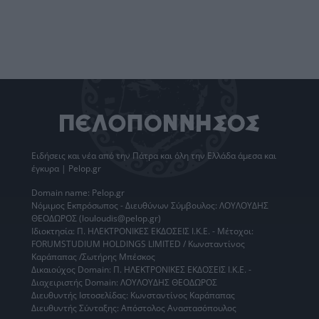
Ειδήσεις
και νέα από την
Πάτρα
και όλη την Ελλάδα άμεσα και
έγκυρα | Pelop.gr
Domain name: Pelop.gr
Νόμιμος Εκπρόσωπος - Διευθύνων Σύμβουλος: ΛΟΥΛΟΥΔΗΣ
ΘΕΟΔΩΡΟΣ (louloudis@pelop.gr)
Ιδιοκτησία: Π. ΗΛΕΚΤΡΟΝΙΚΕΣ ΕΚΔΟΣΕΙΣ Ι.Κ.Ε. - Μέτοχοι:
FORUMSTUDIUM HOLDINGS LIMITED / Κωνσταντίνος
Καράπαπας /Σωτήρης Μπέσκος
Δικαιούχος Domain: Π. ΗΛΕΚΤΡΟΝΙΚΕΣ ΕΚΔΟΣΕΙΣ Ι.Κ.Ε. -
Διαχειριστής Domain: ΛΟΥΛΟΥΔΗΣ ΘΕΟΔΩΡΟΣ
Διευθυντής Ιστοσελίδας: Κωνσταντίνος Καράπαπας
Διευθυντής Σύνταξης: Απόστολος Αναστασόπουλος