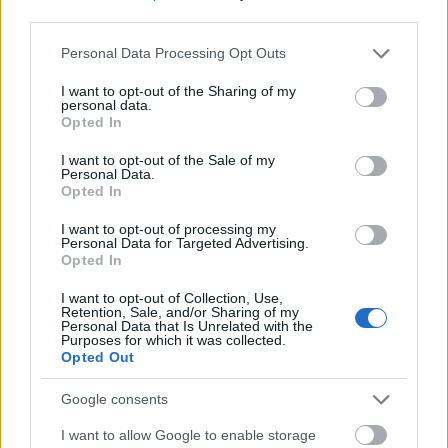
third parties.
Please note that this website/app uses one or more Google
Personal Data Processing Opt Outs
services and may gather and store information including but
not limited to your visit or usage behaviour. You may click to
I want to opt-out of the Sharing of my
personal data.
grant or deny consent to Google and its third-party tags to
Opted In
use your data for below specified purposes in below Google
consent section.
I want to opt-out of the Sale of my
Personal Data.
Opted In
Τουρισμός για Ολους 2026: Τα SOS για να κερδίσετε το
voucher διακοπών
I want to opt-out of processing my
Personal Data for Targeted Advertising.
Opted In
I want to opt-out of Collection, Use,
Retention, Sale, and/or Sharing of my
Personal Data that Is Unrelated with the
Purposes for which it was collected.
Opted Out
Google consents
I want to allow Google to enable storage