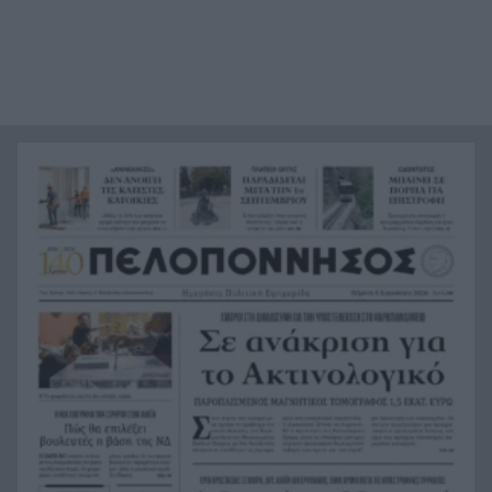
ασφαλείας του ΔΕΔΔΗΕ
Τραγικό περιστατικό, τράκαρε με αγριογούρουνο
21:12
στη Β. Εύβοια και έχασε τη ζωή του
Αλλάζουν τα πάντα στη Δανία λόγω της
21:00
τεχνικής νοημοσύνης, οι μαθητές θα
παρουσιάσουν προφορικά τις εργασίες τους
Το τελευταίο «αντίο» στην τελετή αποτέφρωσης
20:36
του συντονιστή που σκοτώθηκε μετά τη
σύγκρουση ελικοπτέρων στην Ψάθα, ΦΩΤΟ
Στιγμές αγωνίας και θρίλερ στο Αίγιο: Οδηγός
20:24
λεωφορείου έχασε τις αισθήσεις του και τη ζωή
του! ΦΩΤΟ
Κόκκινα τα 118 κτίρια στις 325 αυτοψίες των
20:12
πληγεισών περιοχών από τις καταστροφικές
πυρκαγιές
Η ανακοίνωση της ΕΑΠ για Βασιλάκο και
20:00