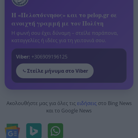
Η «Πελοπόννησος» και το pelop.gr σε
ανοιχτή γραμμή με τον Πολίτη
Η φωνή σου έχει δύναμη – στείλε παράπονα,
καταγγελίες ή ιδέες για τη γειτονιά σου.
Viber:
+306909196125
Στείλε μήνυμα στο Viber
Ακολουθήστε μας για όλες τις
ειδήσεις
στο Bing News
και το Google News