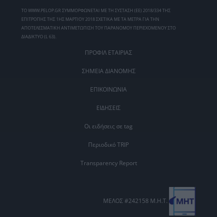
ΤΟ WWW.PELOP.GR ΣΥΜΜΟΡΦΩΝΕΤΑΙ ΜΕ ΤΗ ΣΥΣΤΑΣΗ (ΕΕ) 2018/334 ΤΗΣ
ΕΠΙΤΡΟΠΗΣ ΤΗΣ 1ΗΣ ΜΑΡΤΙΟΥ 2018 ΣΧΕΤΙΚΑ ΜΕ ΤΑ ΜΕΤΡΑ ΓΙΑ ΤΗΝ
ΑΠΟΤΕΛΕΣΜΑΤΙΚΗ ΑΝΤΙΜΕΤΩΠΙΣΗ ΤΟΥ ΠΑΡΑΝΟΜΟΥ ΠΕΡΙΕΧΟΜΕΝΟΥ ΣΤΟ
ΔΙΑΔΙΚΤΥΟ (L 63).
ΠΡΟΦΙΛ ΕΤΑΙΡΙΑΣ
ΣΗΜΕΙΑ ΔΙΑΝΟΜΗΣ
ΕΠΙΚΟΙΝΩΝΙΑ
ΕΙΔΗΣΕΙΣ
Οι ειδήσεις σε tag
Περιοδικό TRIP
Transparency Report
ΜΕΛΟΣ #242158 Μ.Η.Τ.