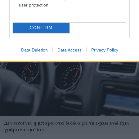
user protection.
Η εορτή της Μεταμόρφωσης στον Ψαθόπυργο ΦΩΤΟ
CONFIRM
Data Deletion
Data Access
Privacy Policy
Δεν ανοίγει η μπάρα στα διόδια με το e-pass ενώ έχει
χρήματα «μέσα»;