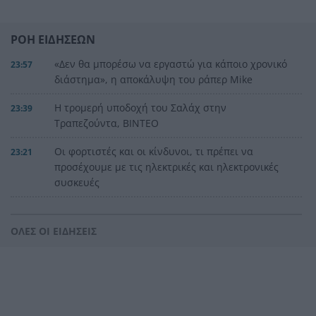
ΡΟΗ ΕΙΔΗΣΕΩΝ
«Δεν θα μπορέσω να εργαστώ για κάποιο χρονικό
23:57
διάστημα», η αποκάλυψη του ράπερ Mike
Η τρομερή υποδοχή του Σαλάχ στην
23:39
Τραπεζούντα, ΒΙΝΤΕΟ
Οι φορτιστές και οι κίνδυνοι, τι πρέπει να
23:21
προσέχουμε με τις ηλεκτρικές και ηλεκτρονικές
συσκευές
Στην Αθήνα η 46χρονη που κατηγορείται για
23:02
συμμετοχή στην τραγωδία της Marfin
ΟΛΕΣ ΟΙ ΕΙΔΗΣΕΙΣ
Ο ΠΑΟΚ τα έκανε θάλασσα και τώρα τρέχει
22:56
Έρχονται νέα 40άρια, αλλά και ισχυρά μελτέμια
22:48
το επόμενο τριήμερο