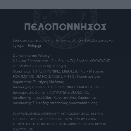
Ειδήσεις
και νέα από την
Πάτρα
και όλη την Ελλάδα άμεσα και
έγκυρα | Pelop.gr
Domain name: Pelop.gr
Νόμιμος Εκπρόσωπος - Διευθύνων Σύμβουλος: ΛΟΥΛΟΥΔΗΣ
ΘΕΟΔΩΡΟΣ (louloudis@pelop.gr)
Ιδιοκτησία: Π. ΗΛΕΚΤΡΟΝΙΚΕΣ ΕΚΔΟΣΕΙΣ Ι.Κ.Ε. - Μέτοχοι:
FORUMSTUDIUM HOLDINGS LIMITED / Κωνσταντίνος
Καράπαπας /Σωτήρης Μπέσκος
Δικαιούχος Domain: Π. ΗΛΕΚΤΡΟΝΙΚΕΣ ΕΚΔΟΣΕΙΣ Ι.Κ.Ε. -
Διαχειριστής Domain: ΛΟΥΛΟΥΔΗΣ ΘΕΟΔΩΡΟΣ
Διευθυντής Ιστοσελίδας: Κωνσταντίνος Καράπαπας
Διευθυντής Σύνταξης: Απόστολος Αναστασόπουλος
ΤΟ WWW.PELOP.GR ΣΥΜΜΟΡΦΩΝΕΤΑΙ ΜΕ ΤΗ ΣΥΣΤΑΣΗ (ΕΕ) 2018/334 ΤΗΣ
ΕΠΙΤΡΟΠΗΣ ΤΗΣ 1ΗΣ ΜΑΡΤΙΟΥ 2018 ΣΧΕΤΙΚΑ ΜΕ ΤΑ ΜΕΤΡΑ ΓΙΑ ΤΗΝ
ΑΠΟΤΕΛΕΣΜΑΤΙΚΗ ΑΝΤΙΜΕΤΩΠΙΣΗ ΤΟΥ ΠΑΡΑΝΟΜΟΥ ΠΕΡΙΕΧΟΜΕΝΟΥ ΣΤΟ
ΔΙΑΔΙΚΤΥΟ (L 63).