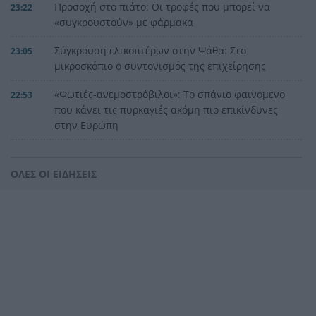
Προσοχή στο πιάτο: Οι τροφές που μπορεί να
23:22
«συγκρουστούν» με φάρμακα
Σύγκρουση ελικοπτέρων στην Ψάθα: Στο
23:05
μικροσκόπιο ο συντονισμός της επιχείρησης
«Φωτιές-ανεμοστρόβιλοι»: Το σπάνιο φαινόμενο
22:53
που κάνει τις πυρκαγιές ακόμη πιο επικίνδυνες
στην Ευρώπη
Ουκρανία: Η αόρατη σύγκρουση της τεχνολογίας
22:45
– Drones, δορυφόροι και AI στην πρώτη γραμμή
ΟΛΕΣ ΟΙ ΕΙΔΗΣΕΙΣ
Το βραδινό που χορταίνει και βοηθά στον
22:34
έλεγχο του βάρους
Ο Ελληνοκύπριος νομπελίστας Ντέμης
22:23
Χασάμπης στο «τιμόνι» της Google AI
HELLENiQ ENERGY: Έως 25 εκατ. ευρώ για έργα
22:15
αποκατάστασης στις πυρόπληκτες περιοχές