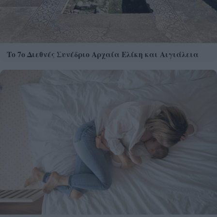
Το 7ο Διεθνές Συνέδριο Αρχαία Ελίκη και Αιγιάλεια