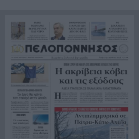
Μάνη στην καστροπολιτεία της Μονεμβασίας
Σύμη: Εντοπίστηκε σορός άνδρα στον Πανορμίτη
21:02
– Πιθανότατα ανήκει στον αγνοούμενο Γερμανό
τουρίστα
Συμφωνία Ιράν – Ομάν για νέα ναυτιλιακή
20:51
διαδρομή στα Στενά του Ορμούζ
Ήττα-αποκλεισμός για την Εθνική Nέων
20:38
Γυναικών στο Ευρωπαϊκό
Δικαστικό μπλόκο στους δασμούς Τραμπ:
20:33
Επιστρέφονται 100 δισεκατομμύρια δολάρια σε
επιχειρήσεις
Αιγιάλεια: Ήρθαν από τη Βρετανία για μια νέα
20:25
ζωή και η πυρκαγιά τους άφησε στο δρόμο!
Φωτιά Αττικοβοιωτία: Όλα τα μέτρα στήριξης
20:13
για τους πυρόπληκτους – Τα ποσά των
επιδομάτων και η στεγαστική συνδρομή