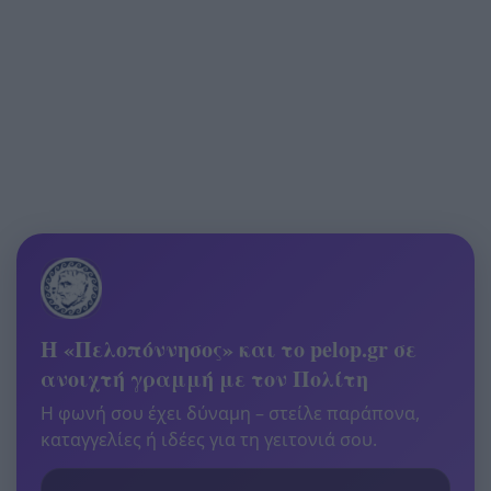
Η «Πελοπόννησος» και το pelop.gr σε
ανοιχτή γραμμή με τον Πολίτη
Η φωνή σου έχει δύναμη – στείλε παράπονα,
καταγγελίες ή ιδέες για τη γειτονιά σου.