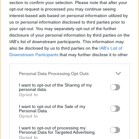
section to confirm your selection. Please note that after your
opt-out request is processed you may continue seeing
interest-based ads based on personal information utilized by
us or personal information disclosed to third parties prior to
your opt-out. You may separately opt-out of the further
disclosure of your personal information by third parties on the
IAB’s list of downstream participants. This information may
also be disclosed by us to third parties on the
IAB’s List of
Downstream Participants
that may further disclose it to other
third parties.
Please note that this website/app uses one or more Google
Personal Data Processing Opt Outs
services and may gather and store information including but
not limited to your visit or usage behaviour. You may click to
I want to opt-out of the Sharing of my
Μετάλλιο για τον Γυμναστικό Σύλλογο Δύμης στο
personal data.
grant or deny consent to Google and its third-party tags to
Πανελλήνιο Πρωτάθλημα Πίστας
Opted In
use your data for below specified purposes in below Google
consent section.
I want to opt-out of the Sale of my
Personal Data.
Opted In
I want to opt-out of processing my
Personal Data for Targeted Advertising.
Opted In