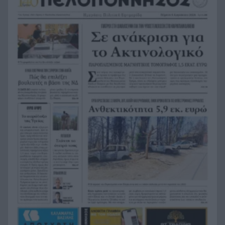
Τουρισμός για Όλους 2026-2027: Πώς να
8:03
αποκτήσετε το voucher έως 600 ευρώ για
διακοπές – Όλα όσα πρέπει να γνωρίζετε
Ντέμης Χασάμπης: Ποιος είναι ο Ελληνοκύπριος
7:55
νομπελίστας που αναλαμβάνει το «τιμόνι» της
AI της Google
Συναγερμός στα Στενά του Ορμούζ: Δύο εκρήξεις
7:44
κοντά σε δεξαμενόπλοιο
Συναγερμός στο Λασίθι: Φωτιά κοντά στο
7:38
Καρύδι, ήχησε το 112
Το παράδοξο της Υγείας
7:30