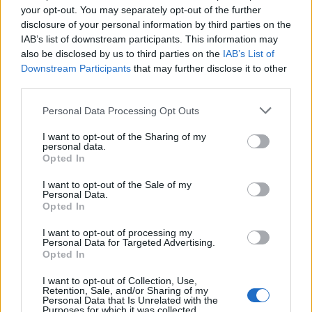
Χρησιμοποιείς Google passkeys για τους κωδικούς σου;
your opt-out. You may separately opt-out of the further
Και όμως μπορούν να τους κλέψουν
disclosure of your personal information by third parties on the
IAB’s list of downstream participants. This information may
also be disclosed by us to third parties on the
IAB’s List of
Downstream Participants
that may further disclose it to other
third parties.
Please note that this website/app uses one or more Google
Personal Data Processing Opt Outs
services and may gather and store information including but
not limited to your visit or usage behaviour. You may click to
I want to opt-out of the Sharing of my
personal data.
grant or deny consent to Google and its third-party tags to
Opted In
use your data for below specified purposes in below Google
consent section.
I want to opt-out of the Sale of my
Personal Data.
Opted In
Ο Παγκαλαβρυτινός Σύλλογος Πατρών στο 22ο
Αντάμωμα στη
I want to opt-out of processing my
Personal Data for Targeted Advertising.
Opted In
I want to opt-out of Collection, Use,
Retention, Sale, and/or Sharing of my
Personal Data that Is Unrelated with the
Purposes for which it was collected.