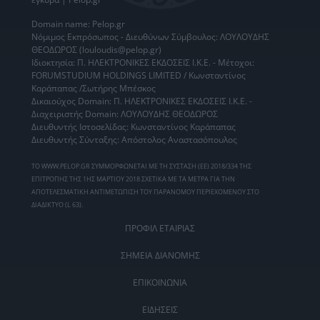
Domain name: Pelop.gr
Νόμιμος Εκπρόσωπος - Διευθύνων Σύμβουλος: ΛΟΥΛΟΥΔΗΣ
ΘΕΟΔΩΡΟΣ (louloudis@pelop.gr)
Ιδιοκτησία: Π. ΗΛΕΚΤΡΟΝΙΚΕΣ ΕΚΔΟΣΕΙΣ Ι.Κ.Ε. - Μέτοχοι:
FORUMSTUDIUM HOLDINGS LIMITED / Κωνσταντίνος
Καράπαπας /Σωτήρης Μπέσκος
Δικαιούχος Domain: Π. ΗΛΕΚΤΡΟΝΙΚΕΣ ΕΚΔΟΣΕΙΣ Ι.Κ.Ε. -
Διαχειριστής Domain: ΛΟΥΛΟΥΔΗΣ ΘΕΟΔΩΡΟΣ
Διευθυντής Ιστοσελίδας: Κωνσταντίνος Καράπαπας
Διευθυντής Σύνταξης: Απόστολος Αναστασόπουλος
ΤΟ WWW.PELOP.GR ΣΥΜΜΟΡΦΩΝΕΤΑΙ ΜΕ ΤΗ ΣΥΣΤΑΣΗ (ΕΕ) 2018/334 ΤΗΣ
ΕΠΙΤΡΟΠΗΣ ΤΗΣ 1ΗΣ ΜΑΡΤΙΟΥ 2018 ΣΧΕΤΙΚΑ ΜΕ ΤΑ ΜΕΤΡΑ ΓΙΑ ΤΗΝ
ΑΠΟΤΕΛΕΣΜΑΤΙΚΗ ΑΝΤΙΜΕΤΩΠΙΣΗ ΤΟΥ ΠΑΡΑΝΟΜΟΥ ΠΕΡΙΕΧΟΜΕΝΟΥ ΣΤΟ
ΔΙΑΔΙΚΤΥΟ (L 63).
ΠΡΟΦΙΛ ΕΤΑΙΡΙΑΣ
ΣΗΜΕΙΑ ΔΙΑΝΟΜΗΣ
ΕΠΙΚΟΙΝΩΝΙΑ
ΕΙΔΗΣΕΙΣ