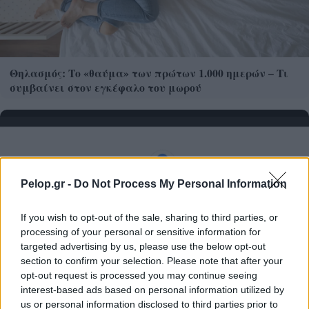
Θηλασμός: Το «θαύμα» των πρώτων 1.000 ημερών – Τι
συμβαίνει στον εγκέφαλο του μωρού
Pelop.gr -
Do Not Process My Personal Information
If you wish to opt-out of the sale, sharing to third parties, or
processing of your personal or sensitive information for
targeted advertising by us, please use the below opt-out
section to confirm your selection. Please note that after your
opt-out request is processed you may continue seeing
interest-based ads based on personal information utilized by
us or personal information disclosed to third parties prior to