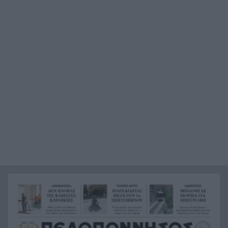
χτυπήσουν 40άρια – Καμπανάκι για επικίνδυνα
μελτέμια
Σοκ στο Μεξικό: Εκτέλεσαν εν ψυχρώ 25χρονο
8:47
TikToker μπροστά στα μάτια των ακολούθων του
BINTEO
Έγκλημα στην Κυψέλη: Απολογείται ο 26χρονος
8:39
για τη δολοφονία της 38χρονης Βρετανίδας
Ζάκυνθος: Νεκρός 78χρονος λουόμενος στον
8:31
Λαγανά
Θρίλερ στον αέρα των ΗΠΑ: Το ελικόπτερο του
8:23
Τραμπ «πλησίασε» επικίνδυνα αεροπλάνο της
γραμμής
Χιροσίμα 6 Αυγούστου 1945: Η ημέρα που
8:15
άλλαξε για πάντα την ιστορία της
ανθρωπότητας