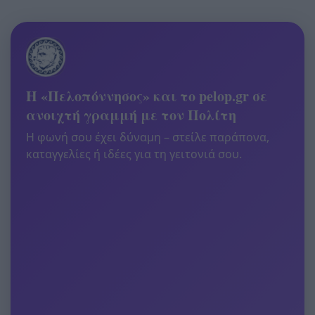
Η «Πελοπόννησος» και το pelop.gr σε
ανοιχτή γραμμή με τον Πολίτη
Η φωνή σου έχει δύναμη – στείλε παράπονα,
καταγγελίες ή ιδέες για τη γειτονιά σου.