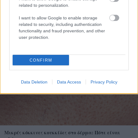
related to personalization.
Μουσική εκδήλωση στη Μονή Πορετσού στα
I want to allow Google to enable storage
Αγράμπελα
related to security, including authentication
functionality and fraud prevention, and other
user protection.
CONFIRM
Data Deletion
Data Access
Privacy Policy
Μικρές κόκκινες κουκκίδες στο δέρμα: Πότε είναι