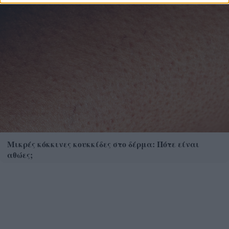
Μικρές κόκκινες κουκκίδες στο δέρμα: Πότε είναι
αθώες;