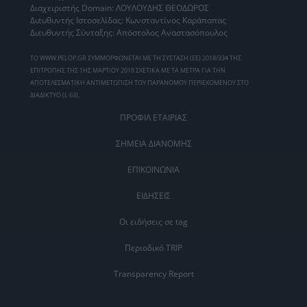
Διαχειριστής Domain: ΛΟΥΛΟΥΔΗΣ ΘΕΟΔΩΡΟΣ
Διευθυντής Ιστοσελίδας: Κωνσταντίνος Καράπαπας
Διευθυντής Σύνταξης: Απόστολος Αναστασόπουλος
ΤΟ WWW.PELOP.GR ΣΥΜΜΟΡΦΩΝΕΤΑΙ ΜΕ ΤΗ ΣΥΣΤΑΣΗ (ΕΕ) 2018/334 ΤΗΣ
ΕΠΙΤΡΟΠΗΣ ΤΗΣ 1ΗΣ ΜΑΡΤΙΟΥ 2018 ΣΧΕΤΙΚΑ ΜΕ ΤΑ ΜΕΤΡΑ ΓΙΑ ΤΗΝ
ΑΠΟΤΕΛΕΣΜΑΤΙΚΗ ΑΝΤΙΜΕΤΩΠΙΣΗ ΤΟΥ ΠΑΡΑΝΟΜΟΥ ΠΕΡΙΕΧΟΜΕΝΟΥ ΣΤΟ
ΔΙΑΔΙΚΤΥΟ (L 63).
ΠΡΟΦΙΛ ΕΤΑΙΡΙΑΣ
ΣΗΜΕΙΑ ΔΙΑΝΟΜΗΣ
ΕΠΙΚΟΙΝΩΝΙΑ
ΕΙΔΗΣΕΙΣ
Οι ειδήσεις σε tag
Περιοδικό TRIP
Transparency Report