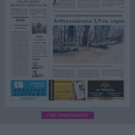
κινηματογραφικούς προορισμούς της Μεσογείου
Πώς το φαγόπυρο μπορεί να συμβάλει στον
21:37
έλεγχο του βάρους
Συναγερμός στη Βόρεια Καρολίνα: Πολλοί νεκροί
21:27
σε μαζικούς πυροβολισμούς
ΓΙΝΕ ΣΥΝΔΡΟΜΗΤΗΣ