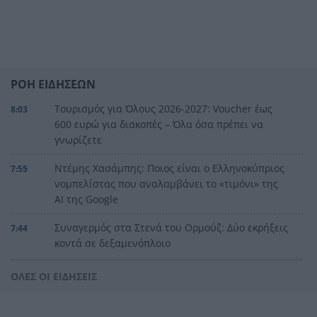
ΡΟΗ ΕΙΔΗΣΕΩΝ
Τουρισμός για Όλους 2026-2027: Voucher έως
8:03
600 ευρώ για διακοπές – Όλα όσα πρέπει να
γνωρίζετε
Ντέμης Χασάμπης: Ποιος είναι ο Ελληνοκύπριος
7:55
νομπελίστας που αναλαμβάνει το «τιμόνι» της
AI της Google
Συναγερμός στα Στενά του Ορμούζ: Δύο εκρήξεις
7:44
κοντά σε δεξαμενόπλοιο
Συναγερμός στο Λασίθι: Φωτιά κοντά στο
7:38
ΟΛΕΣ ΟΙ ΕΙΔΗΣΕΙΣ
Καρύδι, ήχησε το 112
Το παράδοξο της Υγείας
7:30