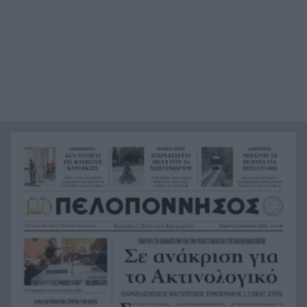
στην Ευρώπη
Ουκρανία: Η αόρατη σύγκρουση της τεχνολογίας
22:45
– Drones, δορυφόροι και AI στην πρώτη γραμμή
Το βραδινό που χορταίνει και βοηθά στον
22:34
έλεγχο του βάρους
Ο Ελληνοκύπριος νομπελίστας Ντέμης
22:23
Χασάμπης στο «τιμόνι» της Google AI
HELLENiQ ENERGY: Έως 25 εκατ. ευρώ για έργα
22:15
αποκατάστασης στις πυρόπληκτες περιοχές
Οι ξηροί καρποί που αξίζει να βάλεις στη
22:06
διατροφή σου αν θέλεις να επενδύσεις στη
μακροζωία
Ηλεκτρική διασύνδεση Ελλάδας – Κύπρου:
21:53
Μπήκε η Meridiam στο έργο του ΑΔΜΗΕ
Η Σκόπελος στους κορυφαίους
21:45