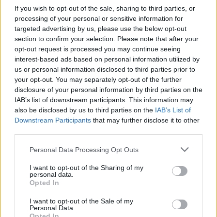
If you wish to opt-out of the sale, sharing to third parties, or
processing of your personal or sensitive information for
Χρησιμοποιείς Google passkeys για τους κωδικούς σου;
targeted advertising by us, please use the below opt-out
Και όμως μπορούν να τους κλέψουν
section to confirm your selection. Please note that after your
opt-out request is processed you may continue seeing
interest-based ads based on personal information utilized by
us or personal information disclosed to third parties prior to
your opt-out. You may separately opt-out of the further
disclosure of your personal information by third parties on the
IAB’s list of downstream participants. This information may
also be disclosed by us to third parties on the
IAB’s List of
Downstream Participants
that may further disclose it to other
third parties.
Please note that this website/app uses one or more Google
Personal Data Processing Opt Outs
services and may gather and store information including but
not limited to your visit or usage behaviour. You may click to
I want to opt-out of the Sharing of my
personal data.
grant or deny consent to Google and its third-party tags to
Opted In
use your data for below specified purposes in below Google
consent section.
I want to opt-out of the Sale of my
Μετάλλιο για τον Γυμναστικό Σύλλογο Δύμης στο
Personal Data.
Opted In