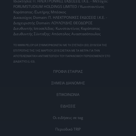
Ιδιοκτησία: Π. ΗΛΕΚΤΡΟΝΙΚΕΣ ΕΚΔΟΣΕΙΣ Ι.Κ.Ε. - Μέτοχοι:
FORUMSTUDIUM HOLDINGS LIMITED / Κωνσταντίνος
Καράπαπας /Σωτήρης Μπέσκος
Δικαιούχος Domain: Π. ΗΛΕΚΤΡΟΝΙΚΕΣ ΕΚΔΟΣΕΙΣ Ι.Κ.Ε. -
Διαχειριστής Domain: ΛΟΥΛΟΥΔΗΣ ΘΕΟΔΩΡΟΣ
Διευθυντής Ιστοσελίδας: Κωνσταντίνος Καράπαπας
Διευθυντής Σύνταξης: Απόστολος Αναστασόπουλος
ΤΟ WWW.PELOP.GR ΣΥΜΜΟΡΦΩΝΕΤΑΙ ΜΕ ΤΗ ΣΥΣΤΑΣΗ (ΕΕ) 2018/334 ΤΗΣ
ΕΠΙΤΡΟΠΗΣ ΤΗΣ 1ΗΣ ΜΑΡΤΙΟΥ 2018 ΣΧΕΤΙΚΑ ΜΕ ΤΑ ΜΕΤΡΑ ΓΙΑ ΤΗΝ
ΑΠΟΤΕΛΕΣΜΑΤΙΚΗ ΑΝΤΙΜΕΤΩΠΙΣΗ ΤΟΥ ΠΑΡΑΝΟΜΟΥ ΠΕΡΙΕΧΟΜΕΝΟΥ ΣΤΟ
ΔΙΑΔΙΚΤΥΟ (L 63).
ΠΡΟΦΙΛ ΕΤΑΙΡΙΑΣ
ΣΗΜΕΙΑ ΔΙΑΝΟΜΗΣ
ΕΠΙΚΟΙΝΩΝΙΑ
ΕΙΔΗΣΕΙΣ
Οι ειδήσεις σε tag
Περιοδικό TRIP