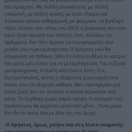
Και πράγματι. Με πολλή στωικότητα, με πολλή
υπομονή, με πολλή αγάπη, με έναν εξαιρετικά
δύσκολο αγώνα καθημερινά, με φάρμακα, τα βγάζαμε
πέρα. Ωσπου στο τέλος του 2023, η διάγνωση που του
έγινε ήταν κίρωση του ήπατος. Εκεί, άλλαξαν τα
πράγματα. Και τότε άρχισε να στριφογυρίζει στο
μυαλό μου η μεταμόσχευση. Ο Χρήστος μου θα
μπορούσε να πεθάνει. Μου το είπαν ευθέως οι γιατροί.
Και μετά, μου είπαν για τη μεταμόσχευση. Για τη ζώσα
μεταμόσχευση, δηλαδή από ζώντα δότη. Ο κ.
Σωτηρόπουλος, αυτός ο εξαίρετος χειρουργός στο
Λαϊκό, μου το εξήγησε καθαρά. Μου πρόσφεραν μία
λύση ζωής για τον Χρήστο, η οποία περνούσε από
μένα. Το δέχθηκα χωρίς καμία σκέψη. Η σωτηρία τού
παιδιού μου θα ερχόταν μέσα από μένα… Ποια μάνα
δεν θα το ‘κανε; Και με όλη της την ψυχή…
-Ο Χρήστος, όμως, μπήκε και στη λίστα αναμονής
του νοσοκομείου για μόσχευμα; Σωστά;