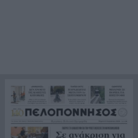
Στιγμές αγωνίας και θρίλερ στο Αίγιο: Οδηγός
20:24
λεωφορείου έχασε τις αισθήσεις του και τη ζωή
του! ΦΩΤΟ
Κόκκινα τα 118 κτίρια στις 325 αυτοψίες των
20:12
πληγεισών περιοχών από τις καταστροφικές
πυρκαγιές
Η ανακοίνωση της ΕΑΠ για Βασιλάκο και
20:00
Μαμάση
Γιατί οδηγήθηκαν στη φυλακή οι οι δύο Ινδοί,
19:48
που κατηγορούνται για τη δολοφονία του
58χρονου ψυχολόγου στο Ναύπλιο, ΒΙΝΤΕΟ
Το Ιράν στέλνει μήνυμα στον Κόλπο: «Φρενάρετε
19:36
τον Τραμπ ή θα πληγούν κρίσιμες υποδομές»
«Ευγενικός, ακέραιος και ανιδιοτελής
19:24
άνθρωπος», η ανακοίνωση της οικογένειας της