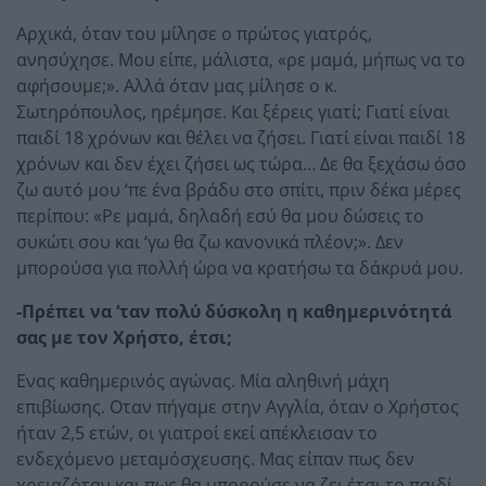
Αρχικά, όταν του μίλησε ο πρώτος γιατρός,
ανησύχησε. Μου είπε, μάλιστα, «ρε μαμά, μήπως να το
αφήσουμε;». Αλλά όταν μας μίλησε ο κ.
Σωτηρόπουλος, ηρέμησε. Και ξέρεις γιατί; Γιατί είναι
παιδί 18 χρόνων και θέλει να ζήσει. Γιατί είναι παιδί 18
χρόνων και δεν έχει ζήσει ως τώρα… Δε θα ξεχάσω όσο
ζω αυτό μου ‘πε ένα βράδυ στο σπίτι, πριν δέκα μέρες
περίπου: «Ρε μαμά, δηλαδή εσύ θα μου δώσεις το
συκώτι σου και ‘γω θα ζω κανονικά πλέον;». Δεν
μπορούσα για πολλή ώρα να κρατήσω τα δάκρυά μου.
-Πρέπει να ‘ταν πολύ δύσκολη η καθημερινότητά
σας με τον Χρήστο, έτσι;
Ενας καθημερινός αγώνας. Μία αληθινή μάχη
επιβίωσης. Οταν πήγαμε στην Αγγλία, όταν ο Χρήστος
ήταν 2,5 ετών, οι γιατροί εκεί απέκλεισαν το
ενδεχόμενο μεταμόσχευσης. Μας είπαν πως δεν
χρειαζόταν και πως θα μπορούσε να ζει έτσι το παιδί.