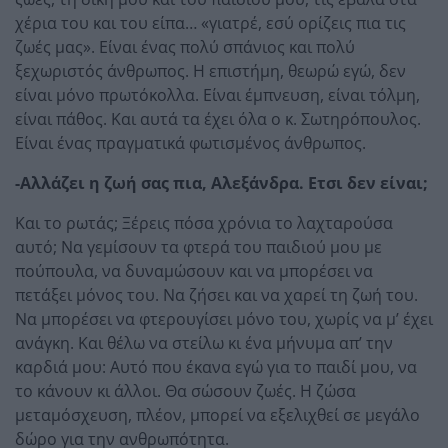
χέρια του και του είπα… «γιατρέ, εσύ ορίζεις πια τις
ζωές μας». Είναι ένας πολύ σπάνιος και πολύ
ξεχωριστός άνθρωπος. Η επιστήμη, θεωρώ εγώ, δεν
είναι μόνο πρωτόκολλα. Είναι έμπνευση, είναι τόλμη,
είναι πάθος. Και αυτά τα έχει όλα ο κ. Σωτηρόπουλος.
Είναι ένας πραγματικά φωτισμένος άνθρωπος.
-Αλλάζει η ζωή σας πια, Αλεξάνδρα. Ετσι δεν είναι;
Και το ρωτάς; Ξέρεις πόσα χρόνια το λαχταρούσα
αυτό; Να γεμίσουν τα φτερά του παιδιού μου με
πούπουλα, να δυναμώσουν και να μπορέσει να
πετάξει μόνος του. Να ζήσει και να χαρεί τη ζωή του.
Να μπορέσει να φτερουγίσει μόνο του, χωρίς να μ’ έχει
ανάγκη. Και θέλω να στείλω κι ένα μήνυμα απ’ την
καρδιά μου: Αυτό που έκανα εγώ για το παιδί μου, να
το κάνουν κι άλλοι. Θα σώσουν ζωές. Η ζώσα
μεταμόσχευση, πλέον, μπορεί να εξελιχθεί σε μεγάλο
δώρο για την ανθρωπότητα.