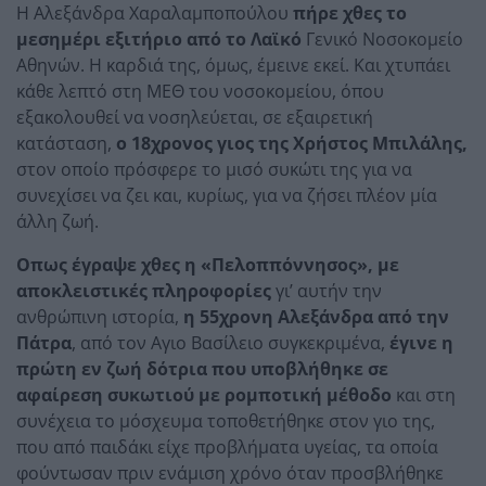
Η Αλεξάνδρα Χαραλαμποπούλου
πήρε χθες το
μεσημέρι εξιτήριο από το Λαϊκό
Γενικό Νοσοκομείο
Αθηνών. Η καρδιά της, όμως, έμεινε εκεί. Και χτυπάει
κάθε λεπτό στη ΜΕΘ του νοσοκομείου, όπου
εξακολουθεί να νοσηλεύεται, σε εξαιρετική
κατάσταση,
ο 18χρονος γιος της Χρήστος Μπιλάλης,
στον οποίο πρόσφερε το μισό συκώτι της για να
συνεχίσει να ζει και, κυρίως, για να ζήσει πλέον μία
άλλη ζωή.
Οπως έγραψε χθες η «Πελοππόννησος», με
αποκλειστικές πληροφορίες
γι’ αυτήν την
ανθρώπινη ιστορία,
η 55χρονη Αλεξάνδρα από την
Πάτρα
, από τον Αγιο Βασίλειο συγκεκριμένα,
έγινε η
πρώτη εν ζωή δότρια που υποβλήθηκε σε
αφαίρεση συκωτιού με ρομποτική μέθοδο
και στη
συνέχεια το μόσχευμα τοποθετήθηκε στον γιο της,
που από παιδάκι είχε προβλήματα υγείας, τα οποία
φούντωσαν πριν ενάμιση χρόνο όταν προσβλήθηκε