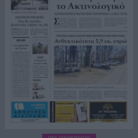
38χρονης Βρετανίδας Ελίζαμπεθ Ρος
Φρίκη στη Βραζιλία σκότωσαν 15χρονο
19:12
ποδοσφαιριστή σε αγώνα ερασιτεχνικού
ποδοσφαίρου, ΒΙΝΤΕΟ
Της δώρισε το ήπαρ του και της έσωσε τη ζωή –
19:07
20 χρόνια μετά παντρεύεται τον αδελφό του
Πώς να βρω κάποιον από φωτογραφία: 5
19:02
Μέθοδοι που Λειτουργούν
Σε 24 ώρες 44 πυρκαγιές, οι 8 εξακολουθούν να
19:00
απασχολούν τις πυροσβεστικές δυνάμεις
ΓΙΝΕ ΣΥΝΔΡΟΜΗΤΗΣ