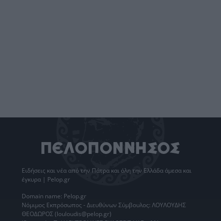
Ειδήσεις
και νέα από την
Πάτρα
και όλη την Ελλάδα άμεσα και
έγκυρα | Pelop.gr
Domain name: Pelop.gr
Νόμιμος Εκπρόσωπος - Διευθύνων Σύμβουλος: ΛΟΥΛΟΥΔΗΣ
ΘΕΟΔΩΡΟΣ (louloudis@pelop.gr)