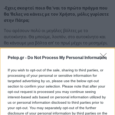
-Εχεις σκεφτεί ποιο θα ‘ναι το πρώτο πράγμα που
θα ‘θελες να κάνεις με τον Χρήστο, μόλις γυρίσετε
στην Πάτρα;
Του αρέσουν πολύ οι μεγάλες βόλτες με το
αυτοκίνητο. Θα μπούμε, λοιπόν, στο αυτοκίνητο και
θα κάνουμε μια βόλτα απ’ το πρωί μέχρι το μεσημέρι.
Ο Χρήστος θα βγει σήμερα από τη ΜΕΘ
του Λαϊκού
Pelop.gr -
Do Not Process My Personal Information
και θα μεταφερθεί στη ΜΑΦ. Θα μείνει εκεί για περίπου
10 ημέρες και μετά θα πάρει εξιτήριο, αλλά θα μείνει
If you wish to opt-out of the sale, sharing to third parties, or
για άλλες τόσες μέρες στην Αθήνα, για να τον
processing of your personal or sensitive information for
ελέγχουν καθημερινά οι γιατροί για το θέμα της
targeted advertising by us, please use the below opt-out
απορρόφησης του μοσχεύματος και της υγείας του.
section to confirm your selection. Please note that after your
Ολες αυτές τις μέρες που η μητέρα του δεν μπορούσε
opt-out request is processed you may continue seeing
να πάει στη ΜΕΘ να τον δει, του κρατούσε συντροφιά
interest-based ads based on personal information utilized by
-έστω για λίγη ώρα καθημερινά- η αγαπημένη του
us or personal information disclosed to third parties prior to
your opt-out. You may separately opt-out of the further
γιαγιά, η Ηρώ. Μία γιαγιά που έχει ανέβει όλα αυτά τα
disclosure of your personal information by third parties on the
χρόνια τον μεγάλο Γολγοθά μαζί με την κόρη της…