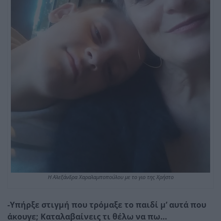
Η Αλεξάνδρα Χαραλαμποπούλου με το γιο της Χρήστο
-Υπήρξε στιγμή που τρόμαξε το παιδί μ’ αυτά που
άκουγε; Καταλαβαίνεις τι θέλω να πω…