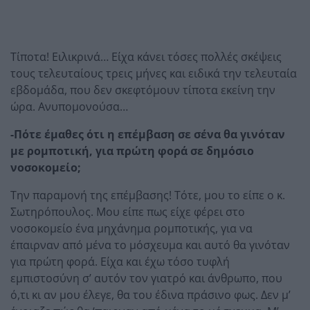
Τίποτα! Ειλικρινά… Είχα κάνει τόσες πολλές σκέψεις
τους τελευταίους τρεις μήνες και ειδικά την τελευταία
εβδομάδα, που δεν σκεφτόμουν τίποτα εκείνη την
ώρα. Ανυπομονούσα…
-Πότε έμαθες ότι η επέμβαση σε σένα θα γινόταν
με ρομποτική, για πρώτη φορά σε δημόσιο
νοσοκομείο;
Την παραμονή της επέμβασης! Τότε, μου το είπε ο κ.
Σωτηρόπουλος. Μου είπε πως είχε φέρει στο
νοσοκομείο ένα μηχάνημα ρομποτικής, για να
έπαιρναν από μένα το μόσχευμα και αυτό θα γινόταν
για πρώτη φορά. Είχα και έχω τόσο τυφλή
εμπιστοσύνη σ’ αυτόν τον γιατρό και άνθρωπο, που
ό,τι κι αν μου έλεγε, θα του έδινα πράσινο φως. Δεν μ’