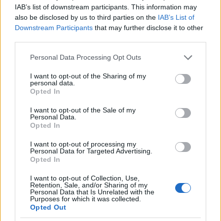
IAB’s list of downstream participants. This information may
also be disclosed by us to third parties on the
IAB’s List of
Downstream Participants
that may further disclose it to other
third parties.
Please note that this website/app uses one or more Google
Personal Data Processing Opt Outs
services and may gather and store information including but
Η «Πελοπόννησος» και το pelop.gr σε
not limited to your visit or usage behaviour. You may click to
I want to opt-out of the Sharing of my
personal data.
ανοιχτή γραμμή με τον Πολίτη
grant or deny consent to Google and its third-party tags to
Opted In
use your data for below specified purposes in below Google
Η φωνή σου έχει δύναμη – στείλε παράπονα,
consent section.
I want to opt-out of the Sale of my
καταγγελίες ή ιδέες για τη γειτονιά σου.
Personal Data.
Opted In
Viber:
+306909196125
I want to opt-out of processing my
Personal Data for Targeted Advertising.
Opted In
Στείλε μήνυμα στο Viber
I want to opt-out of Collection, Use,
Retention, Sale, and/or Sharing of my
Personal Data that Is Unrelated with the
Purposes for which it was collected.
Opted Out
Ακολουθήστε μας για όλες τις
ειδήσεις
στο Bing News