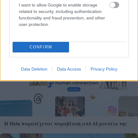
I want to allow Google to enable storage
related to security, including authentication
functionality and fraud prevention, and other
user protection.
Δεκαπενταύγουστος 2026: Πόσο αυξάνεται το
μεροκάματο το Σάββατο
CONFIRM
Data Deletion
Data Access
Privacy Policy
Η Meta παραδέχεται παραβίαση από AI μοντέλο της