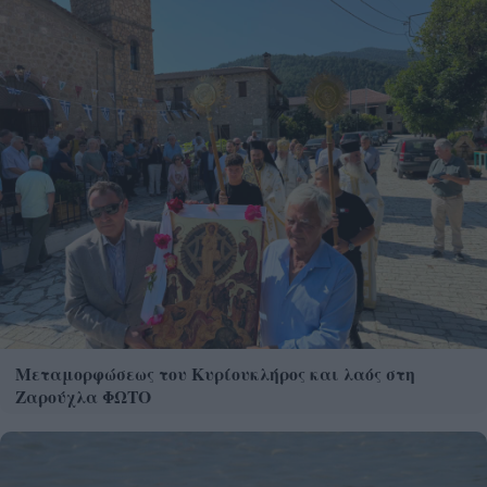
Μεταμορφώσεως του Κυρίουκλήρος και λαός στη
Ζαρούχλα ΦΩΤΟ