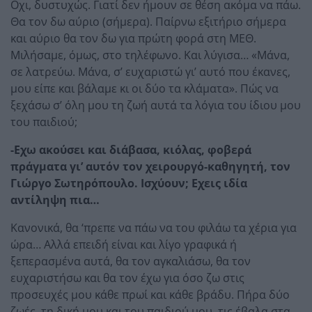
Οχι, δυστυχώς. Γιατί δεν ήμουν σε θέση ακόμα να πάω.
Θα τον δω αύριο (σήμερα). Παίρνω εξιτήριο σήμερα
και αύριο θα τον δω για πρώτη φορά στη ΜΕΘ.
Μιλήσαμε, όμως, στο τηλέφωνο. Και λύγισα… «Μάνα,
σε λατρεύω. Μάνα, σ’ ευχαριστώ γι’ αυτό που έκανες,
μου είπε και βάλαμε κι οι δύο τα κλάματα». Πώς να
ξεχάσω σ’ όλη μου τη ζωή αυτά τα λόγια του ίδιου μου
του παιδιού;
-Εχω ακούσει και διάβασα, κιόλας, φοβερά
πράγματα γι’ αυτόν τον χειρουργό-καθηγητή, τον
Γιώργο Σωτηρόπουλο. Ισχύουν; Εχεις ιδία
αντίληψη πια…
Κανονικά, θα ‘πρεπε να πάω να του φιλάω τα χέρια για
ώρα… Αλλά επειδή είναι και λίγο γραφικά ή
ξεπερασμένα αυτά, θα τον αγκαλιάσω, θα τον
ευχαριστήσω και θα τον έχω για όσο ζω στις
προσευχές μου κάθε πρωί και κάθε βράδυ. Πήρα δύο
ζωές, τη δική μου και του παιδιού μου, τις έβαλα στα