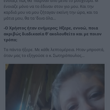
ένοιαζε πώς θα ‘παιρναν από μένα το μόσχευμα. Μ’
ένοιαζε μόνο να το έδιναν στον γιο μου. Και την
καρδιά μου να μου ζήταγαν εκείνη την ώρα, και τα
μάτια μου, θα τα ‘δινα όλα…
-Ο Χρήστος ήταν ενήμερος; Ηξερε, εννοώ, ποια
ακριβώς διαδικασία θ’ ακολουθείτο και με ποιον
τρόπο;
Τα πάντα ήξερε. Με κάθε λεπτομέρεια. Ηταν μπροστά,
όταν μας το εξηγούσε ο κ. Σωτηρόπουλος…