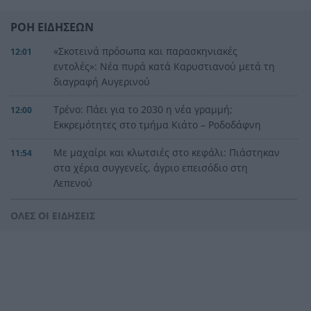
ΡΟΗ ΕΙΔΗΣΕΩΝ
«Σκοτεινά πρόσωπα και παρασκηνιακές
12:01
εντολές»: Νέα πυρά κατά Καρυστιανού μετά τη
διαγραφή Αυγερινού
Τρένο: Πάει για το 2030 η νέα γραμμή;
12:00
Εκκρεμότητες στο τμήμα Κιάτο – Ροδοδάφνη
Με μαχαίρι και κλωτσιές στο κεφάλι: Πιάστηκαν
11:54
στα χέρια συγγενείς, άγριο επεισόδιο στη
Λεπενού
Ο ΑΟ Αιγιαλέων είναι κοντά σε συμφωνία και με
11:54
ΟΛΕΣ ΟΙ ΕΙΔΗΣΕΙΣ
τον Παπαδόπουλο-Κλείνει και λίμπερο
Δυτική Ελλάδα: 907 παραβάσεις που μπλόκαραν
11:48
την κίνηση – Οι 163 σε ράμπες και θέσεις ΑμεΑ
Λέρος: Το κρυφό μυστικό του Αιγαίου
11:45