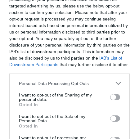
targeted advertising by us, please use the below opt-out
section to confirm your selection. Please note that after your
opt-out request is processed you may continue seeing
interest-based ads based on personal information utilized by
Τραβάς λάθος φωτογραφίες με το κινητό σου – πώς να
us or personal information disclosed to third parties prior to
το διορθώσεις με το RAW
your opt-out. You may separately opt-out of the further
disclosure of your personal information by third parties on the
IAB’s list of downstream participants. This information may
also be disclosed by us to third parties on the
IAB’s List of
Downstream Participants
that may further disclose it to other
third parties.
Please note that this website/app uses one or more Google
Personal Data Processing Opt Outs
services and may gather and store information including but
not limited to your visit or usage behaviour. You may click to
I want to opt-out of the Sharing of my
personal data.
grant or deny consent to Google and its third-party tags to
Opted In
use your data for below specified purposes in below Google
consent section.
I want to opt-out of the Sale of my
Personal Data.
Opted In
I want to opt-out of processing my