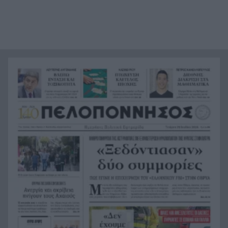
ΔΥΠΑ: Πληρωμές της τάξης 157.746.807 ευρώ για
11:16
τον Ιούλιο
Φωτιές: Τέταρτη ημέρα αγωνίας στη Δυτική
11:08
Αττική – Εκκενώσεις, αναζωπυρώσεις και
μεγάλες ζημιές
Πρώτη ήττα για την Εθνική Νέων Γυναικών στην
11:07
Πορτογαλία
Πάτρα: Απάτες στη θέση των διαρρήξεων –
11:00
«Αδειάζουν» σπίτια με ένα απλό τηλεφώνημα
Η Καρυοφύλλια Καραμπέτη ως «Μήδεια» στο
10:54
Θέατρο Φλόκα
Η Τεχεράνη μιλά για πρόοδο στις συνομιλίες με
10:52
το Ομάν, χωρίς όμως τις ΗΠΑ
Μαλαισία: Ανήλικος δολοφόνησε 16χρονη σε
10:44
τουαλέτες σχολείου