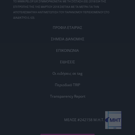
ΤΟ WWW.PELOP.GR ΣΥΜΜΟΡΦΩΝΕΤΑΙ ΜΕ ΤΗ ΣΥΣΤΑΣΗ (ΕΕ) 2018/334 ΤΗΣ
ΕΠΙΤΡΟΠΗΣ ΤΗΣ 1ΗΣ ΜΑΡΤΙΟΥ 2018 ΣΧΕΤΙΚΑ ΜΕ ΤΑ ΜΕΤΡΑ ΓΙΑ ΤΗΝ
ΑΠΟΤΕΛΕΣΜΑΤΙΚΗ ΑΝΤΙΜΕΤΩΠΙΣΗ ΤΟΥ ΠΑΡΑΝΟΜΟΥ ΠΕΡΙΕΧΟΜΕΝΟΥ ΣΤΟ
ΔΙΑΔΙΚΤΥΟ (L 63).
ΠΡΟΦΙΛ ΕΤΑΙΡΙΑΣ
ΣΗΜΕΙΑ ΔΙΑΝΟΜΗΣ
ΕΠΙΚΟΙΝΩΝΙΑ
ΕΙΔΗΣΕΙΣ
Οι ειδήσεις σε tag
Περιοδικό TRIP
Transparency Report
ΜΕΛΟΣ #242158 Μ.Η.Τ.