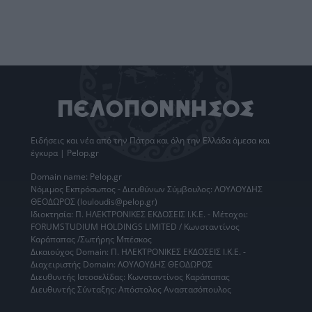
Ειδήσεις
και νέα από την
Πάτρα
και όλη την Ελλάδα άμεσα και
έγκυρα | Pelop.gr
Domain name: Pelop.gr
Νόμιμος Εκπρόσωπος - Διευθύνων Σύμβουλος: ΛΟΥΛΟΥΔΗΣ
ΘΕΟΔΩΡΟΣ (louloudis@pelop.gr)
Ιδιοκτησία: Π. ΗΛΕΚΤΡΟΝΙΚΕΣ ΕΚΔΟΣΕΙΣ Ι.Κ.Ε. - Μέτοχοι:
FORUMSTUDIUM HOLDINGS LIMITED / Κωνσταντίνος
Καράπαπας /Σωτήρης Μπέσκος
Δικαιούχος Domain: Π. ΗΛΕΚΤΡΟΝΙΚΕΣ ΕΚΔΟΣΕΙΣ Ι.Κ.Ε. -
Διαχειριστής Domain: ΛΟΥΛΟΥΔΗΣ ΘΕΟΔΩΡΟΣ
Διευθυντής Ιστοσελίδας: Κωνσταντίνος Καράπαπας
Διευθυντής Σύνταξης: Απόστολος Αναστασόπουλος