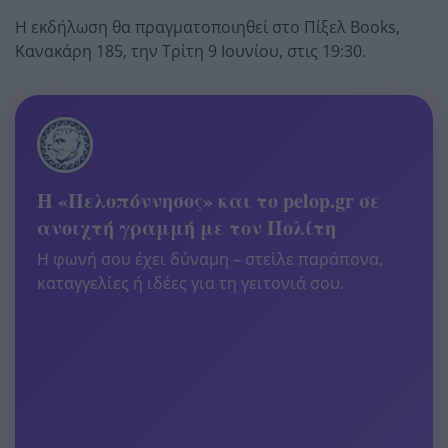
Η εκδήλωση θα πραγματοποιηθεί στο Πίξελ Books,
Κανακάρη 185, την Τρίτη 9 Ιουνίου, στις 19:30.
Η «Πελοπόννησος» και το pelop.gr σε
ανοιχτή γραμμή με τον Πολίτη
Η φωνή σου έχει δύναμη – στείλε παράπονα,
καταγγελίες ή ιδέες για τη γειτονιά σου.