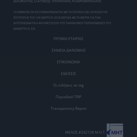
Διευθυντής Σύνταξης: Απόστολος Αναστασόπουλος
ΤΟ WWW.PELOP.GR ΣΥΜΜΟΡΦΩΝΕΤΑΙ ΜΕ ΤΗ ΣΥΣΤΑΣΗ (ΕΕ) 2018/334 ΤΗΣ
ΕΠΙΤΡΟΠΗΣ ΤΗΣ 1ΗΣ ΜΑΡΤΙΟΥ 2018 ΣΧΕΤΙΚΑ ΜΕ ΤΑ ΜΕΤΡΑ ΓΙΑ ΤΗΝ
ΑΠΟΤΕΛΕΣΜΑΤΙΚΗ ΑΝΤΙΜΕΤΩΠΙΣΗ ΤΟΥ ΠΑΡΑΝΟΜΟΥ ΠΕΡΙΕΧΟΜΕΝΟΥ ΣΤΟ
ΔΙΑΔΙΚΤΥΟ (L 63).
ΠΡΟΦΙΛ ΕΤΑΙΡΙΑΣ
ΣΗΜΕΙΑ ΔΙΑΝΟΜΗΣ
ΕΠΙΚΟΙΝΩΝΙΑ
ΕΙΔΗΣΕΙΣ
Οι ειδήσεις σε tag
Περιοδικό TRIP
Transparency Report
ΜΕΛΟΣ #242158 Μ.Η.Τ.