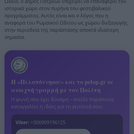
Ωδείο, ο Δήμος Πατρέων επιχειρεί να επαναφέρει τον
ιστορικό χώρο στον πυρήνα του φεστιβαλικού
προγράμματος. Αυτός είναι και ο λόγος που η
αναφορά του Ρωμαϊκού Ωδείου ως χώρου διεξαγωγής
στην περιοδεία της παράστασης αποκτά ιδιαίτερη
σημασία.
Η «Πελοπόννησος» και το pelop.gr σε
ανοιχτή γραμμή με τον Πολίτη
Η φωνή σου έχει δύναμη – στείλε παράπονα,
καταγγελίες ή ιδέες για τη γειτονιά σου.
Viber:
+306909196125