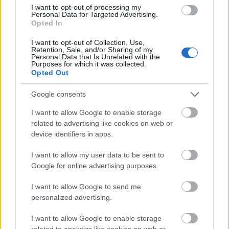
I want to opt-out of processing my
Personal Data for Targeted Advertising.
Opted In
Η OpenAI σταματά το μοντέλο Astra που έλυσε 10
I want to opt-out of Collection, Use,
μαθηματικά αινίγματα δεκαετιών
Retention, Sale, and/or Sharing of my
Personal Data that Is Unrelated with the
Purposes for which it was collected.
Opted Out
Google consents
I want to allow Google to enable storage
related to advertising like cookies on web or
device identifiers in apps.
I want to allow my user data to be sent to
Google for online advertising purposes.
Αρχιερατική Θεία Λειτουργία στον Αγιο Αιμιλιανό
I want to allow Google to send me
Πάτρας ΦΩΤΟ
personalized advertising.
I want to allow Google to enable storage
related to analytics like cookies on web or