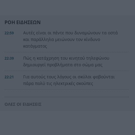
ΡΟΗ ΕΙΔΗΣΕΩΝ
Αυτές είναι οι πέντε που δυναμώνουν τα οστά
22:59
και παράλληλα μειώνουν τον κίνδυνο
κατάγματος
Πώς η κατάχρηση του κινητού τηλεφώνου
22:39
δημιουργεί προβλήματα στο σώμα μας
Για αυτούς τους λόγους οι σκύλοι φοβούνται
22:21
πάρα πολύ τις ηλεκτρικές σκούπες
Ξυλοδαρμός Βρετανού στην Κρήτη από πέντε
22:00
νεαρούς νταήδες
ΟΛΕΣ ΟΙ ΕΙΔΗΣΕΙΣ
Ευρωπαϊκό πρωτάθλημα στίβου με Τεντόγλου,
21:55
Καραλή, Στεφανίδη, Ντρισμπιώτη, Τζένγκο
Η αβλεψία στην τραγωδία της Πάρου, έτσι έγινε
21:45