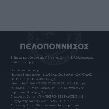
Ειδήσεις
και νέα από την
Πάτρα
και όλη την Ελλάδα άμεσα και
έγκυρα | Pelop.gr
Domain name: Pelop.gr
Νόμιμος Εκπρόσωπος - Διευθύνων Σύμβουλος: ΛΟΥΛΟΥΔΗΣ
ΘΕΟΔΩΡΟΣ (louloudis@pelop.gr)
Ιδιοκτησία: Π. ΗΛΕΚΤΡΟΝΙΚΕΣ ΕΚΔΟΣΕΙΣ Ι.Κ.Ε. - Μέτοχοι:
FORUMSTUDIUM HOLDINGS LIMITED / Κωνσταντίνος
Καράπαπας /Σωτήρης Μπέσκος
Δικαιούχος Domain: Π. ΗΛΕΚΤΡΟΝΙΚΕΣ ΕΚΔΟΣΕΙΣ Ι.Κ.Ε. -
Διαχειριστής Domain: ΛΟΥΛΟΥΔΗΣ ΘΕΟΔΩΡΟΣ
Διευθυντής Ιστοσελίδας: Κωνσταντίνος Καράπαπας