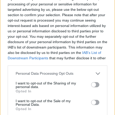
processing of your personal or sensitive information for
targeted advertising by us, please use the below opt-out
section to confirm your selection. Please note that after your
opt-out request is processed you may continue seeing
interest-based ads based on personal information utilized by
us or personal information disclosed to third parties prior to
your opt-out. You may separately opt-out of the further
disclosure of your personal information by third parties on the
IAB’s list of downstream participants. This information may
also be disclosed by us to third parties on the
IAB’s List of
Ποιοι δικαιούνται σύνταξη 409 ευρώ χωρίς ένσημα
Downstream Participants
that may further disclose it to other
third parties.
Please note that this website/app uses one or more Google
Personal Data Processing Opt Outs
services and may gather and store information including but
not limited to your visit or usage behaviour. You may click to
I want to opt-out of the Sharing of my
personal data.
grant or deny consent to Google and its third-party tags to
Opted In
use your data for below specified purposes in below Google
consent section.
I want to opt-out of the Sale of my
Personal Data.
Opted In