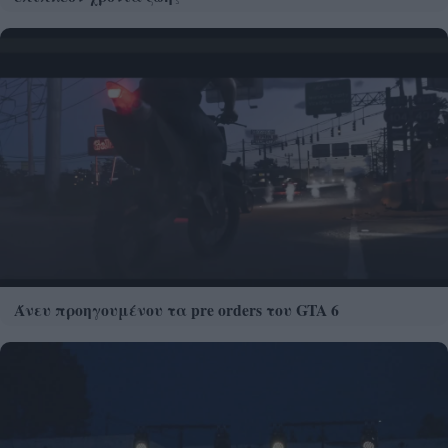
Άνευ προηγουμένου τα pre orders του GTA 6