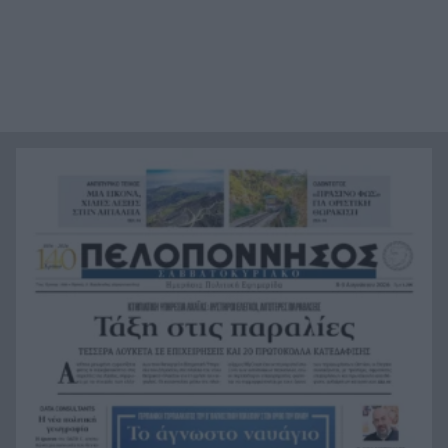
Φιστίκια: 6 οφέλη για καρδιά, έντερο και
20:24
σάκχαρο – Τι δείχνουν οι μελέτες
«Ας αναπαυτεί εν ειρήνη», Ρεάλ, Μπαρτσελόνα
20:12
και Ομοσπονδία Αργεντινής για τον χαμό του
πατέρα του Μέσι
Οι πνιγμοί είναι συνήθως «βουβοί»: Η
20:00
διασώστρια Δήμητρα Παναγιωτοπούλου για τις
εμπειρίες και το απαιτητικό της επάγγελμα
«Λένε προδότες και πληρωμένους όσους
19:48
αποχωρούν», διαζύγιο με αιχμές στο κόμμα
Καρυστιανού
Η Ελλάδα θα διεκδικήσει την 9η θέση στο
19:36
Παγκόσμιο πρωτάθλημα Παίδων
Τεσσάρων χρονών παιδί βρέθηκε νεκρό σε
19:24
πισίνα στην Πάρο, ανείπωτη τραγωδία
Μπαράζ συλλήψεων για ναρκωτικά σε Κέρκυρα
19:12