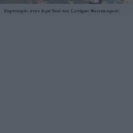
Εορτασμός στον Ιερό Ναό του Σωτήρος Φονισκαριάς