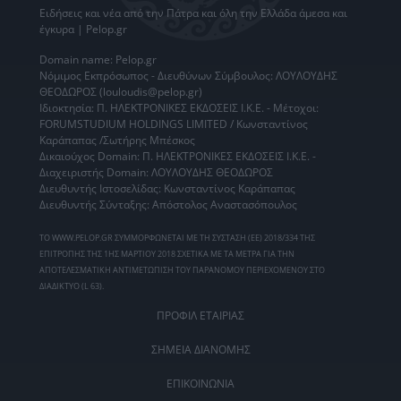
Ειδήσεις
και νέα από την
Πάτρα
και όλη την Ελλάδα άμεσα και
έγκυρα | Pelop.gr
Domain name: Pelop.gr
Νόμιμος Εκπρόσωπος - Διευθύνων Σύμβουλος: ΛΟΥΛΟΥΔΗΣ
ΘΕΟΔΩΡΟΣ (louloudis@pelop.gr)
Ιδιοκτησία: Π. ΗΛΕΚΤΡΟΝΙΚΕΣ ΕΚΔΟΣΕΙΣ Ι.Κ.Ε. - Μέτοχοι:
FORUMSTUDIUM HOLDINGS LIMITED / Κωνσταντίνος
Καράπαπας /Σωτήρης Μπέσκος
Δικαιούχος Domain: Π. ΗΛΕΚΤΡΟΝΙΚΕΣ ΕΚΔΟΣΕΙΣ Ι.Κ.Ε. -
Διαχειριστής Domain: ΛΟΥΛΟΥΔΗΣ ΘΕΟΔΩΡΟΣ
Διευθυντής Ιστοσελίδας: Κωνσταντίνος Καράπαπας
Διευθυντής Σύνταξης: Απόστολος Αναστασόπουλος
ΤΟ WWW.PELOP.GR ΣΥΜΜΟΡΦΩΝΕΤΑΙ ΜΕ ΤΗ ΣΥΣΤΑΣΗ (ΕΕ) 2018/334 ΤΗΣ
ΕΠΙΤΡΟΠΗΣ ΤΗΣ 1ΗΣ ΜΑΡΤΙΟΥ 2018 ΣΧΕΤΙΚΑ ΜΕ ΤΑ ΜΕΤΡΑ ΓΙΑ ΤΗΝ
ΑΠΟΤΕΛΕΣΜΑΤΙΚΗ ΑΝΤΙΜΕΤΩΠΙΣΗ ΤΟΥ ΠΑΡΑΝΟΜΟΥ ΠΕΡΙΕΧΟΜΕΝΟΥ ΣΤΟ
ΔΙΑΔΙΚΤΥΟ (L 63).
ΠΡΟΦΙΛ ΕΤΑΙΡΙΑΣ
ΣΗΜΕΙΑ ΔΙΑΝΟΜΗΣ
ΕΠΙΚΟΙΝΩΝΙΑ