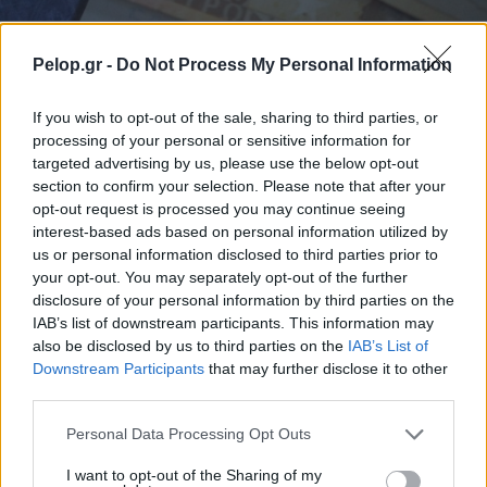
«Φίλτρο» της ΑΑΔΕ στις τραπεζικές καταθέσεις: Πότε
Pelop.gr -
Do Not Process My Personal Information
το χαρτζιλίκι και οι αναλήψεις θεωρούνται κρυφή
δωρεά
If you wish to opt-out of the sale, sharing to third parties, or
processing of your personal or sensitive information for
targeted advertising by us, please use the below opt-out
section to confirm your selection. Please note that after your
opt-out request is processed you may continue seeing
interest-based ads based on personal information utilized by
us or personal information disclosed to third parties prior to
your opt-out. You may separately opt-out of the further
disclosure of your personal information by third parties on the
IAB’s list of downstream participants. This information may
also be disclosed by us to third parties on the
IAB’s List of
Downstream Participants
that may further disclose it to other
third parties.
Το «ντόνατ» της OpenAI: Όλα όσα ξέρουμε για την
Please note that this website/app uses one or more Google
Personal Data Processing Opt Outs
πρώτη της συσκευή με υπογραφή Jony Ive
services and may gather and store information including but
not limited to your visit or usage behaviour. You may click to
I want to opt-out of the Sharing of my