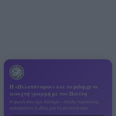
Η «Πελοπόννησος» και το pelop.gr σε
ανοιχτή γραμμή με τον Πολίτη
Η φωνή σου έχει δύναμη – στείλε παράπονα,
καταγγελίες ή ιδέες για τη γειτονιά σου.