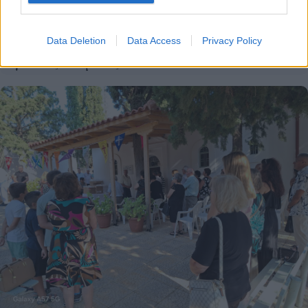
Data Deletion
Data Access
Privacy Policy
Απεριόριστο ChatGPT δωρεάν: Η OpenAI καταργεί τα
όρια στις συνομιλίες