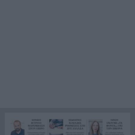
έλος της Αγυιάς
Μείωση του πληθωρισμού στην Ελλάδα τον
12:25
Ιούλιο, δείτε για ποιο λόγο
Τι θέλει να προλάβει ο Τσίπρας στον Σεπτέμβριο
12:21
με το οικονομικό του πρόγραμμα
Πάτρα: Αισιόδοξο μηνυμα από τη νέα γενιά για
12:17
την Πλατεία Υψηλών Αλωνίων
Βοιωτία: Αναστέλλεται η λειτουργία του
12:13
αιολικού πάρκου από όπου ξεκίνησε η
καταστροφική πυρκαγιά
Υπόθεση Marfin: Προθεσμία για να απολογηθεί η
12:09
46χρονη που εκδόθηκε από τη Βρετανία
Σύσκεψη ασφαλείας στη Γερμανία για το drone
12:08
στη Λειψία, τι συζήτησαν
Η Περιφέρεια βάζει πλάτη για Οδοντωτό –
12:00