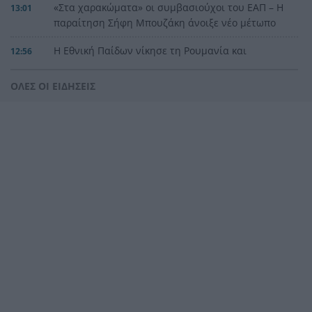
«Στα χαρακώματα» οι συμβασιούχοι του ΕΑΠ – Η
13:01
παραίτηση Σήφη Μπουζάκη άνοιξε νέο μέτωπο
Η Εθνική Παίδων νίκησε τη Ρουμανία και
12:56
συνεχίζει
ΟΛΕΣ ΟΙ ΕΙΔΗΣΕΙΣ
Η Λιβύη προχωρά το σχέδιο για παραγωγή 2 εκ.
12:52
βαρελιών
Αμφιλοχία: Αυτοκίνητο ανατράπηκε στη δυτική
12:48
είσοδο της πόλης – Απεγκλωβίστηκε
τραυματισμένος ο οδηγός
Τήνος: Εξτρα «παράσημο» από τα χωριά της, τι
12:41
να δείτε
Ταϊλανδή: Ο 14χρονος είχε σκοτώσει πρώτα
12:34
τους παππούδες πριν «καθαρίσει» 5 καθηγητές
Πάτρα: Συνεχείς κλοπές καλωδίων και
12:28
φωτιστικών – Σε εξέλιξη οι αποκαταστάσεις στο