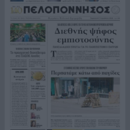
Επόμενο βήμα η προγραμματική σύμβαση για
τις μελέτες
Προτάσεις για διακοπές «last minute»: Λευκάδα,
11:52
Κεφαλονιά, Ζάκυνθο, Πρέβεζα και Ιταλία
Η Εβελυν Μητρόπουλου πήρε το ασημένιο
11:45
μετάλλιο στο Ευρωπαϊκό Κ20
Κόνγκο: Τα κρούσματα του έμπολα ξεπεράσουν
11:38
τα 4.000
Πού θα δείτε την μάχη της Σάκκαρη στο Τορόντο
11:32