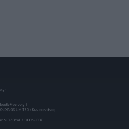
p.gr
oudis@pelop.gr)
HOLDINGS LIMITED / Κωνσταντίνος
main: ΛΟΥΛΟΥΔΗΣ ΘΕΟΔΩΡΟΣ