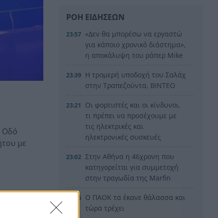
ΡΟΗ ΕΙΔΗΣΕΩΝ
«Δεν θα μπορέσω να εργαστώ
23:57
για κάποιο χρονικό διάστημα»,
η αποκάλυψη του ράπερ Mike
Η τρομερή υποδοχή του Σαλάχ
23:39
στην Τραπεζούντα, ΒΙΝΤΕΟ
Οι φορτιστές και οι κίνδυνοι,
23:21
τι πρέπει να προσέχουμε με
τις ηλεκτρικές και
ή Οδό
ηλεκτρονικές συσκευές
ήτου με
Στην Αθήνα η 46χρονη που
23:02
κατηγορείται για συμμετοχή
στην τραγωδία της Marfin
Ο ΠΑΟΚ τα έκανε θάλασσα και
22:56
τώρα τρέχει