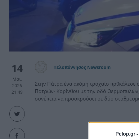
14
Πελοπόννησος Newsroom
Μάι.
Στην Πάτρα ένα ακόμη τροχαίο πρ0κάλεσε α
2026
Πατρών- Κορίνθου με την οδό Θερμοπυλών,
21:49
συνέπεια να προσκρούσει σε δύο σταθμευμ
Pelop.gr 