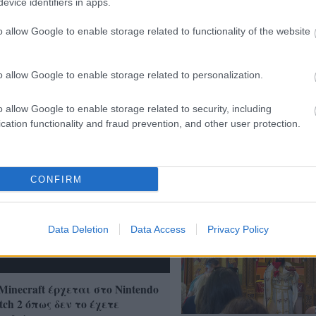
evice identifiers in apps.
o allow Google to enable storage related to functionality of the website
Meta παραδέχεται παραβίαση
o allow Google to enable storage related to personalization.
 AI μοντέλο της
o allow Google to enable storage related to security, including
Με λαμπρότητα ο εορτ
cation functionality and fraud prevention, and other user protection.
Μεταμορφώσεως του Σ
στην Οβρυά ΦΩΤΟ
CONFIRM
Data Deletion
Data Access
Privacy Policy
Minecraft έρχεται στο Nintendo
tch 2 όπως δεν το έχετε