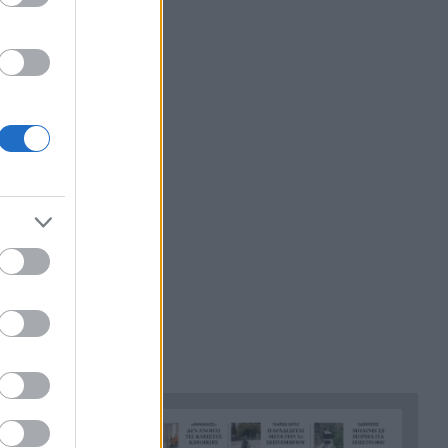
«Ένα τέταρτο γινόταν ΚΑΡΠΑ.
21:48
Δεν βρίσκαμε σημάδια ζωής»,
συγκλονίζει ο ναυαγοσώστης
για τον πνιγμό στα Μάλια
Ο καύσωνας λιώνει τους
21:36
Σλοβάκους, ρεκόρ με 42,2
βαθμούς Κελσίου
Άρτα: Συνελήφθησαν ο
21:24
διευθυντής κι ο τεχνικός
ασφαλείας του ΔΕΔΔΗΕ
Τραγικό περιστατικό, τράκαρε
21:12
με αγριογούρουνο στη Β.
Εύβοια και έχασε τη ζωή του
Αλλάζουν τα πάντα στη Δανία
21:00
λόγω της τεχνικής
νοημοσύνης, οι μαθητές θα
παρουσιάσουν προφορικά τις