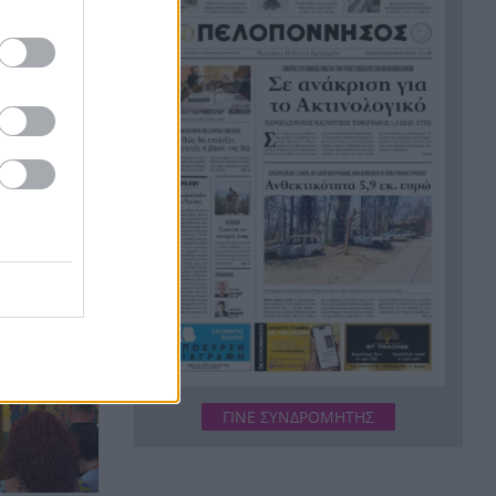
εργασίες τους
Το τελευταίο «αντίο» στην
20:36
τελετή αποτέφρωσης του
συντονιστή που σκοτώθηκε
μετά τη σύγκρουση
ελικοπτέρων στην Ψάθα,
ασμός της
ΦΩΤΟ
ωτήρος
Στιγμές αγωνίας και θρίλερ
20:24
στο Αίγιο: Οδηγός λεωφορείου
έχασε τις αισθήσεις του και τη
ζωή του! ΦΩΤΟ
Κόκκινα τα 118 κτίρια στις 325
20:12
αυτοψίες των πληγεισών
περιοχών από τις
καταστροφικές πυρκαγιές
ΓΙΝΕ ΣΥΝΔΡΟΜΗΤΗΣ
Η ανακοίνωση της ΕΑΠ για
20:00
Βασιλάκο και Μαμάση