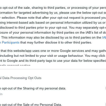
to opt-out of the sale, sharing to third parties, or processing of your per
formation for targeted advertising by us, please use the below opt-out s
r selection. Please note that after your opt-out request is processed y
eing interest-based ads based on personal information utilized by us or
disclosed to third parties prior to your opt-out. You may separately opt-
losure of your personal information by third parties on the IAB’s list of
. This information may also be disclosed by us to third parties on the
IA
Participants
that may further disclose it to other third parties.
 that this website/app uses one or more Google services and may gath
including but not limited to your visit or usage behaviour. You may click 
 to Google and its third-party tags to use your data for below specifi
καρφιά» σε κατάστημα εστίασης, ΦΩΤΟ
ogle consent section.
νάμεις, που φρόντισαν για την αποκατάσταση της κυκλοφο
ηκών του συγκεκριμένου περιστατικού.
l Data Processing Opt Outs
o opt-out of the Sharing of my personal data.
 pelop.gr σε ανοιχτή γραμμή με τον Πολίτη
In
λε παράπονα, καταγγελίες ή ιδέες για τη γειτονιά σου.
o opt-out of the Sale of my Personal Data.