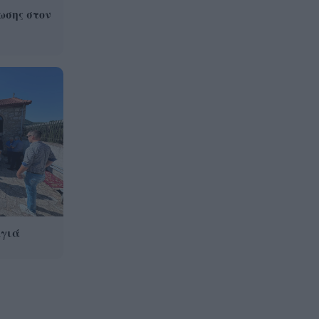
ωσης στον
Γιατί οδηγήθηκαν στη φυλακή
19:48
οι οι δύο Ινδοί, που
κατηγορούνται για τη
δολοφονία του 58χρονου
ψυχολόγου στο Ναύπλιο,
ΒΙΝΤΕΟ
Αγιά