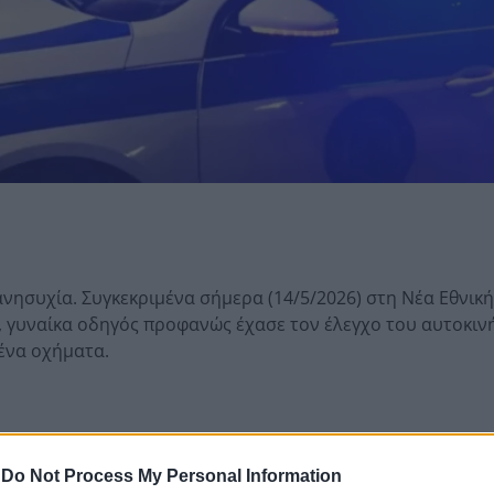
νησυχία. Συγκεκριμένα σήμερα (14/5/2026) στη Νέα Εθνικ
 γυναίκα οδηγός προφανώς έχασε τον έλεγχο του αυτοκιν
ένα οχήματα.
-
Do Not Process My Personal Information