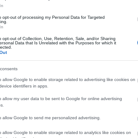
In
to opt-out of processing my Personal Data for Targeted
ing.
er
In
o opt-out of Collection, Use, Retention, Sale, and/or Sharing
ersonal Data that Is Unrelated with the Purposes for which it
lected.
Out
λες τις
ειδήσεις
στο Bing News και το Google News
consents
o allow Google to enable storage related to advertising like cookies on
evice identifiers in apps.
o allow my user data to be sent to Google for online advertising
s.
to allow Google to send me personalized advertising.
o allow Google to enable storage related to analytics like cookies on