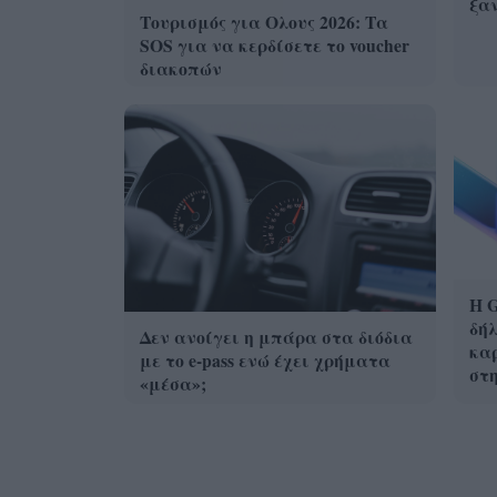
ξα
Τουρισμός για Ολους 2026: Τα
SOS για να κερδίσετε το voucher
διακοπών
Η G
δήλ
Δεν ανοίγει η μπάρα στα διόδια
καρ
με το e-pass ενώ έχει χρήματα
στ
«μέσα»;