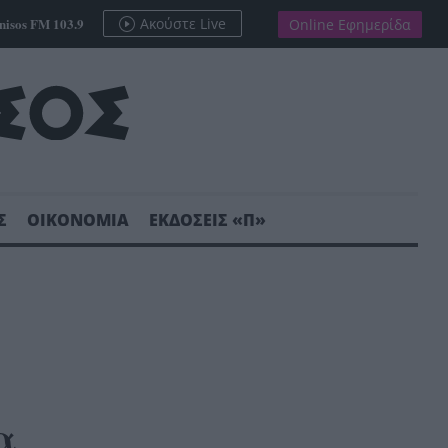
nisos FM 103.9
Ακούστε Live
Online Εφημερίδα
Σ
ΟΙΚΟΝΟΜΙΑ
ΕΚΔΟΣΕΙΣ «Π»
α