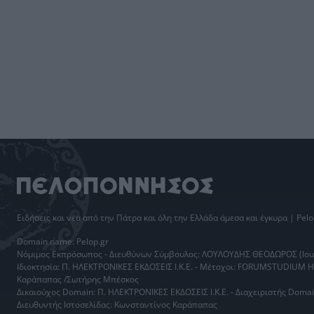
Ειδήσεις
και νέα από την
Πάτρα
και όλη την Ελλάδα άμεσα και έγκυρα | Pelo
Domain name: Pelop.gr
Νόμιμος Εκπρόσωπος - Διευθύνων Σύμβουλος: ΛΟΥΛΟΥΔΗΣ ΘΕΟΔΩΡΟΣ (loul
Ιδιοκτησία: Π. ΗΛΕΚΤΡΟΝΙΚΕΣ ΕΚΔΟΣΕΙΣ Ι.Κ.Ε. - Μέτοχοι: FORUMSTUDIUM 
Καράπαπας /Σωτήρης Μπέσκος
Δικαιούχος Domain: Π. ΗΛΕΚΤΡΟΝΙΚΕΣ ΕΚΔΟΣΕΙΣ Ι.Κ.Ε. - Διαχειριστής Do
Διευθυντής Ιστοσελίδας: Κωνσταντίνος Καράπαπας