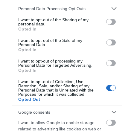
Please note that this website/app uses one or more Google
Personal Data Processing Opt Outs
services and may gather and store information including but
not limited to your visit or usage behaviour. You may click to
I want to opt-out of the Sharing of my
personal data.
grant or deny consent to Google and its third-party tags to
Opted In
use your data for below specified purposes in below Google
consent section.
I want to opt-out of the Sale of my
Personal Data.
Opted In
I want to opt-out of processing my
Personal Data for Targeted Advertising.
CMF Clip Pro: Τα open-ear earbuds της Nothing με θήκη
Opted In
Smart Dial
I want to opt-out of Collection, Use,
Retention, Sale, and/or Sharing of my
Personal Data that Is Unrelated with the
Purposes for which it was collected.
Opted Out
Google consents
I want to allow Google to enable storage
related to advertising like cookies on web or