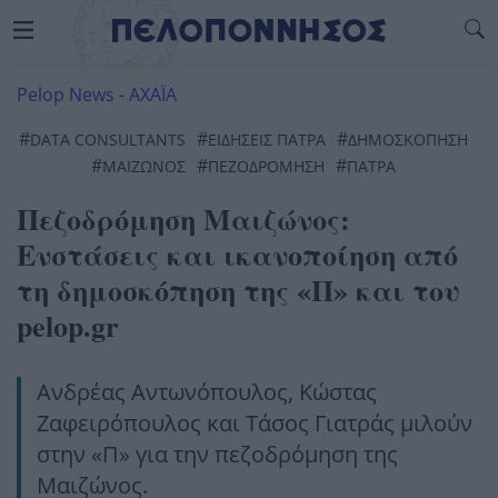
Pelop News
-
ΑΧΑΪΑ
#
#
#
DATA CONSULTANTS
ΕΙΔΗΣΕΙΣ ΠΑΤΡΑ
ΔΗΜΟΣΚΟΠΗΣΗ
#
#
#
ΜΑΙΖΏΝΟΣ
ΠΕΖΟΔΡΌΜΗΣΗ
ΠΆΤΡΑ
Πεζοδρόμηση Μαιζώνος:
Ενστάσεις και ικανοποίηση από
τη δημοσκόπηση της «Π» και του
pelop.gr
Ανδρέας Αντωνόπουλος, Κώστας
Ζαφειρόπουλος και Τάσος Γιατράς μιλούν
στην «Π» για την πεζοδρόμηση της
Μαιζώνος.