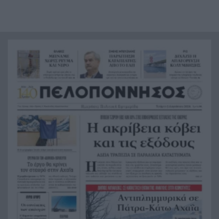
19:08
46χρονη – Το παρασκήνιο της έκδοσης από το
Λονδίνο
Αυτή η αεροπορική θα χρεώνει ακόμη και το
19:07
ντουλάπι πάνω από το κάθισμα
Αεροπλανικό τροχαίο, «απογείωση» αυτοκινήτου
18:58
και «προσγείωση» σε παρκαρισμένο ΙΧ
«Τον γάζωσαν με καλάσνικοφ – Τη γλίτωσε παρά
18:51
τρίχα»: Η ιστορία του Νίνο και η ατάκα Ψινάκη
που έκανε «κίτρινη» την Κορομηλά
Επικύρωση συμφωνίας με υπογραφές για την
18:48
ηλεκτρική διασύνδεση Ελλάδας-Κύπρου
Τι συμβαίνει στη Σελήνη; Τμήμα πυραύλου της
18:43
SpaceX έπεσε στην επιφάνειά της – Άνοιξε νέος
κρατήρας
Με Σπανούλη και Μπάρλο η Εθνική Παίδων στο
18:36