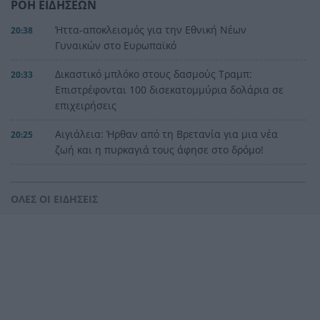
ΡΟΗ ΕΙΔΗΣΕΩΝ
Ήττα-αποκλεισμός για την Εθνική Nέων
20:38
Γυναικών στο Ευρωπαϊκό
Δικαστικό μπλόκο στους δασμούς Τραμπ:
20:33
Επιστρέφονται 100 δισεκατομμύρια δολάρια σε
επιχειρήσεις
Αιγιάλεια: Ήρθαν από τη Βρετανία για μια νέα
20:25
ζωή και η πυρκαγιά τους άφησε στο δρόμο!
Φωτιά Αττικοβοιωτία: Όλα τα μέτρα στήριξης
20:13
για τους πυρόπληκτους – Τα ποσά των
ΟΛΕΣ ΟΙ ΕΙΔΗΣΕΙΣ
επιδομάτων και η στεγαστική συνδρομή
Με πατρινά γκολ η εύκολη νίκη για την Εθνική
20:08
Παίδων
Διακοπές 2026: Το «απαγορευτικό» του
20:05
Αυγούστου – Υπολογίζουμε ευρώ-ευρώ το
πραγματικό κόστος για μια 4μελή οικογένεια