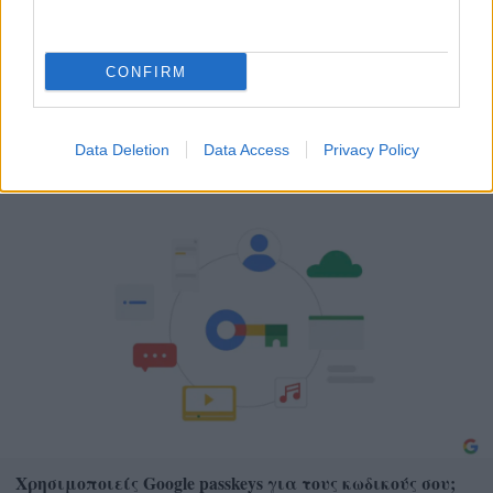
CONFIRM
Θηλασμός: Το «θαύμα» των πρώτων 1.000 ημερών – Τι
συμβαίνει στον εγκέφαλο του μωρού
Data Deletion
Data Access
Privacy Policy
Χρησιμοποιείς Google passkeys για τους κωδικούς σου;