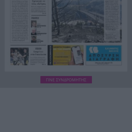
Ευρωπαϊκό πρωτάθλημα
«Αρπακτικό» σε βρετανικό πολεμικό πλοίο: Η
18:32
25χρονη ναύτης πίσω από 6 σεξουαλικές
επιθέσεις
ΓΙΝΕ ΣΥΝΔΡΟΜΗΤΗΣ