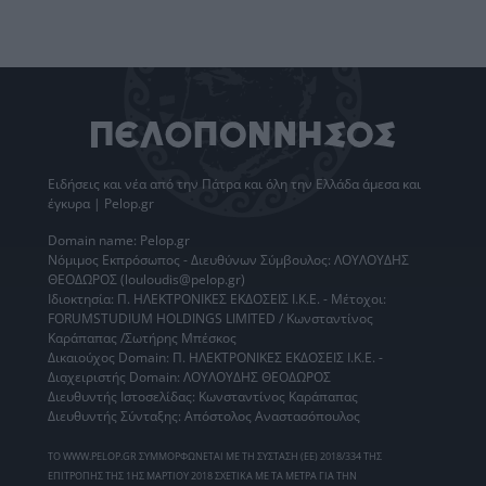
Ειδήσεις
και νέα από την
Πάτρα
και όλη την Ελλάδα άμεσα και
έγκυρα | Pelop.gr
Domain name: Pelop.gr
Νόμιμος Εκπρόσωπος - Διευθύνων Σύμβουλος: ΛΟΥΛΟΥΔΗΣ
ΘΕΟΔΩΡΟΣ (louloudis@pelop.gr)
Ιδιοκτησία: Π. ΗΛΕΚΤΡΟΝΙΚΕΣ ΕΚΔΟΣΕΙΣ Ι.Κ.Ε. - Μέτοχοι:
FORUMSTUDIUM HOLDINGS LIMITED / Κωνσταντίνος
Καράπαπας /Σωτήρης Μπέσκος
Δικαιούχος Domain: Π. ΗΛΕΚΤΡΟΝΙΚΕΣ ΕΚΔΟΣΕΙΣ Ι.Κ.Ε. -
Διαχειριστής Domain: ΛΟΥΛΟΥΔΗΣ ΘΕΟΔΩΡΟΣ
Διευθυντής Ιστοσελίδας: Κωνσταντίνος Καράπαπας
Διευθυντής Σύνταξης: Απόστολος Αναστασόπουλος
ΤΟ WWW.PELOP.GR ΣΥΜΜΟΡΦΩΝΕΤΑΙ ΜΕ ΤΗ ΣΥΣΤΑΣΗ (ΕΕ) 2018/334 ΤΗΣ
ΕΠΙΤΡΟΠΗΣ ΤΗΣ 1ΗΣ ΜΑΡΤΙΟΥ 2018 ΣΧΕΤΙΚΑ ΜΕ ΤΑ ΜΕΤΡΑ ΓΙΑ ΤΗΝ