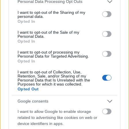
Please note that this website/app uses one or more Google
Personal Data Processing Opt Outs
services and may gather and store information including but
not limited to your visit or usage behaviour. You may click to
I want to opt-out of the Sharing of my
personal data.
grant or deny consent to Google and its third-party tags to
Opted In
use your data for below specified purposes in below Google
consent section.
I want to opt-out of the Sale of my
Personal Data.
Opted In
«Φίλτρο» της ΑΑΔΕ στις τραπεζικές καταθέσεις: Πότε
το χαρτζιλίκι και οι αναλήψεις θεωρούνται κρυφή
I want to opt-out of processing my
δωρεά
Personal Data for Targeted Advertising.
Opted In
I want to opt-out of Collection, Use,
Retention, Sale, and/or Sharing of my
Personal Data that Is Unrelated with the
Purposes for which it was collected.
Opted Out
Google consents
I want to allow Google to enable storage
related to advertising like cookies on web or
device identifiers in apps.