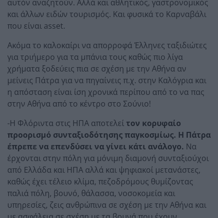
αυτόν αναζητούν. Aλλά και αθλητικός, γαστρονομικός
και άλλων ειδών τουρισμός. Και φυσικά το Καρναβάλι
που είναι asset.
Ακόμα το καλοκαίρι να απορροφά Έλληνες ταξιδιώτες
για τριήμερο για τα μπάνια τους καθώς πιο λίγα
χρήματα ξοδεύεις πια σε σχέση με την Αθήνα αν
μείνεις Πάτρα για να πηγαίνεις π.χ. στην Καλόγρια και
η απόσταση είναι ίση χρονικά περίπου από το να πας
στην Αθήνα από το κέντρο στο Σούνιο!
-Η Φλόριντα στις ΗΠΑ αποτελεί
τον κορυφαίο
προορισμό συνταξιοδότησης παγκοσμίως. Η Πάτρα
έπρεπε να επενδύσει να γίνει κάτι ανάλογο.
Να
έρχονται στην πόλη για μόνιμη διαμονή συνταξιούχοι
από Ελλάδα και ΗΠΑ αλλά και ψηφιακοί μετανάστες,
καθώς έχει τέλειο κλίμα, πεζοδρόμους θυμίζοντας
παλιά πόλη, βουνό, θάλασσα, νοσοκομεία και
υπηρεσίες, ζεις ανθρώπινα σε σχέση με την Αθήνα και
με ασφάλεια σε σχέση με τα βουνά που έχουν