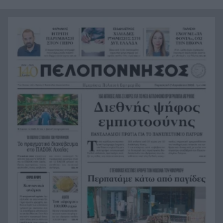
Σύσκεψη ασφαλείας στη Γερμανία για το drone
12:08
στη Λειψία, τι συζήτησαν
Η Περιφέρεια βάζει πλάτη για Οδοντωτό –
12:00
Επόμενο βήμα η προγραμματική σύμβαση για
τις μελέτες
Προτάσεις για διακοπές «last minute»: Λευκάδα,
11:52
Κεφαλονιά, Ζάκυνθο, Πρέβεζα και Ιταλία
Η Εβελυν Μητρόπουλου πήρε το ασημένιο
11:45
μετάλλιο στο Ευρωπαϊκό Κ20
Κόνγκο: Τα κρούσματα του έμπολα ξεπεράσουν
11:38
τα 4.000
Πού θα δείτε την μάχη της Σάκκαρη στο Τορόντο
11:32