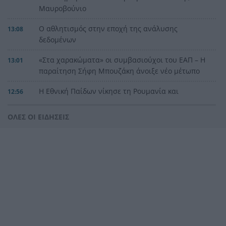
Μαυροβούνιο
Ο αθλητισμός στην εποχή της ανάλυσης
13:08
δεδομένων
«Στα χαρακώματα» οι συμβασιούχοι του ΕΑΠ – Η
13:01
παραίτηση Σήφη Μπουζάκη άνοιξε νέο μέτωπο
Η Εθνική Παίδων νίκησε τη Ρουμανία και
12:56
συνεχίζει
ΟΛΕΣ ΟΙ ΕΙΔΗΣΕΙΣ
Η Λιβύη προχωρά το σχέδιο για παραγωγή 2 εκ.
12:52
βαρελιών
Αμφιλοχία: Αυτοκίνητο ανατράπηκε στη δυτική
12:48
είσοδο της πόλης – Απεγκλωβίστηκε
τραυματισμένος ο οδηγός
Τήνος: Εξτρα «παράσημο» από τα χωριά της, τι
12:41
να δείτε