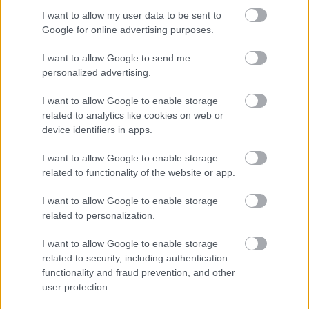
I want to allow my user data to be sent to
Google for online advertising purposes.
Το «ντόνατ» της OpenAI: Όλα όσα ξέρουμε για την
πρώτη της συσκευή με υπογραφή Jony Ive
I want to allow Google to send me
personalized advertising.
I want to allow Google to enable storage
related to analytics like cookies on web or
device identifiers in apps.
I want to allow Google to enable storage
related to functionality of the website or app.
I want to allow Google to enable storage
related to personalization.
I want to allow Google to enable storage
related to security, including authentication
«Πανικός» στο πανηγύρι της Οβρυάς με Βελισσάρη
functionality and fraud prevention, and other
ΒΙΝΤΕΟ
user protection.