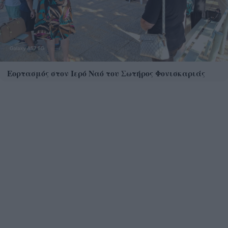
Εορτασμός στον Ιερό Ναό του Σωτήρος Φονισκαριάς