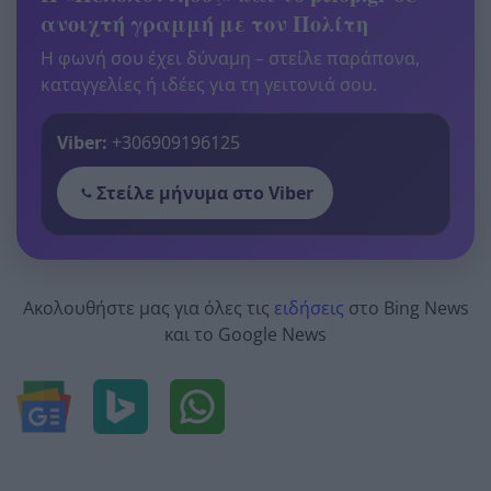
ανοιχτή γραμμή με τον Πολίτη
Η φωνή σου έχει δύναμη – στείλε παράπονα,
καταγγελίες ή ιδέες για τη γειτονιά σου.
Viber:
+306909196125
Στείλε μήνυμα στο Viber
Ακολουθήστε μας για όλες τις
ειδήσεις
στο Bing News
και το Google News