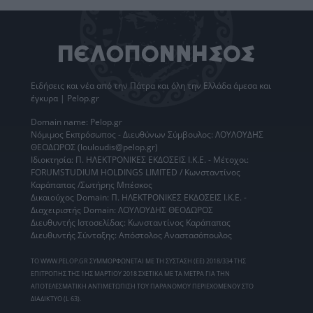
Ειδήσεις
και νέα από την
Πάτρα
και όλη την Ελλάδα άμεσα και
έγκυρα | Pelop.gr
Domain name: Pelop.gr
Νόμιμος Εκπρόσωπος - Διευθύνων Σύμβουλος: ΛΟΥΛΟΥΔΗΣ
ΘΕΟΔΩΡΟΣ (louloudis@pelop.gr)
Ιδιοκτησία: Π. ΗΛΕΚΤΡΟΝΙΚΕΣ ΕΚΔΟΣΕΙΣ Ι.Κ.Ε. - Μέτοχοι:
FORUMSTUDIUM HOLDINGS LIMITED / Κωνσταντίνος
Καράπαπας /Σωτήρης Μπέσκος
Δικαιούχος Domain: Π. ΗΛΕΚΤΡΟΝΙΚΕΣ ΕΚΔΟΣΕΙΣ Ι.Κ.Ε. -
Διαχειριστής Domain: ΛΟΥΛΟΥΔΗΣ ΘΕΟΔΩΡΟΣ
Διευθυντής Ιστοσελίδας: Κωνσταντίνος Καράπαπας
Διευθυντής Σύνταξης: Απόστολος Αναστασόπουλος
ΤΟ WWW.PELOP.GR ΣΥΜΜΟΡΦΩΝΕΤΑΙ ΜΕ ΤΗ ΣΥΣΤΑΣΗ (ΕΕ) 2018/334 ΤΗΣ
ΕΠΙΤΡΟΠΗΣ ΤΗΣ 1ΗΣ ΜΑΡΤΙΟΥ 2018 ΣΧΕΤΙΚΑ ΜΕ ΤΑ ΜΕΤΡΑ ΓΙΑ ΤΗΝ
ΑΠΟΤΕΛΕΣΜΑΤΙΚΗ ΑΝΤΙΜΕΤΩΠΙΣΗ ΤΟΥ ΠΑΡΑΝΟΜΟΥ ΠΕΡΙΕΧΟΜΕΝΟΥ ΣΤΟ
ΔΙΑΔΙΚΤΥΟ (L 63).