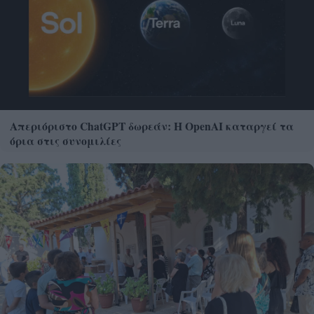
Απεριόριστο ChatGPT δωρεάν: Η OpenAI καταργεί τα
όρια στις συνομιλίες